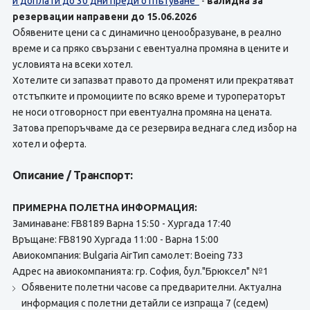
и доплати до 30 дни преди отпътуване“
-
валидна за
резервации направени до 15.06.2026
Обявените цени са с динамично ценообразуване, в реално
време и са пряко свързани с евентуална промяна в цените и
условията на всеки хотел.
Хотелите си запазват правото да променят или прекратяват
отстъпките и промоциите по всяко време и туроператорът
не носи отговорност при евентуална промяна на цената.
Затова препоръчваме да се резервира веднага след избор на
хотел и оферта.
Описание / Транспорт:
ПРИМЕРНА ПОЛЕТНА ИНФОРМАЦИЯ:
Заминаване: FB8189 Варна 15:50 - Хургада 17:40
Връщане: FB8190 Хургада 11:00 - Варна 15:00
Авиокомпания: Bulgaria AirТип самолет: Boeing 733
Адрес на авиокомпанията: гр. София, бул."Брюксел" №1
Обявените полетни часове са предварителни. Актуална
информация с полетни детайли се изпраща 7 (седем)