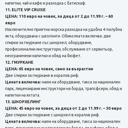
напитки, чай и кафе и разходка с батискаф.
11. ELITE VIP CRUISE
ЦЕНА: 110 евро на човек, за деца от 2 до 11.99 г. – 60
евро
Изключително приятна морска разходка на удобна 4-палубна
якта, оборудвана с шезлонги. Обиколката включва: две
спирки за гмуркане със шнорхел, оборудване,
професионални инструктори, обслужване от сервитьор,
неограничени напитки и обяд на бюфет.
12. ГМУРКАНЕ
ЦЕНА: 65 евро на човек, само за възрастни
Две спирки за гмуркане в коралов риф.
Цената включва:
наем на оборудване, такса за национален
парк, лицензирани инструктори на борда, трапсфсери, обяд и
напитки на яхтата.
13. ШНОРХЕЛИНГ
ЦЕНА: 45 евро на човек, за деца от 2 до 11.99 г. – 30 евро
Две спирки за гмуркане с шнорхел в коралов риф.
Цената включва:
наем на оборудване, такса за национален