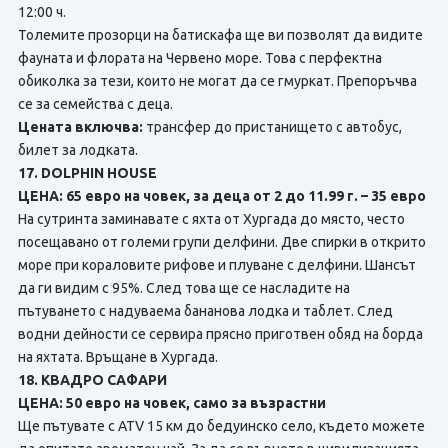
12:00 ч.
Толемите прозорци на батискафа ще ви позволят да видите
фауната и флората на Червено море. Това с перфектна
обиколка за тези, които не могат да се гмуркат. Препоръчва
се за семейства с деца.
Цената включва:
трансфер до пристанището с автобус,
билет за лодката.
17. DOLPHIN HOUSE
ЦЕНА: 65 евро на човек, за деца от 2 до 11.99 г. – 35 евро
На сутринта заминавате с яхта от Хургада до място, често
посещавано от големи групи делфини. Две спирки в открито
море при кораловите рифове и плуване с делфини. Шансът
да ги видим с 95%. След това ще се насладите на
пътуването с надуваема бананова лодка и таблет. След
водни дейности се сервира прясно приготвен обяд на борда
на яхтата. Връщане в Хургада.
18. КВАДРО САФАРИ
ЦЕНА: 50 евро на човек, само за възрастни
Ще пътувате с ATV 15 км до бедуинско село, където можете