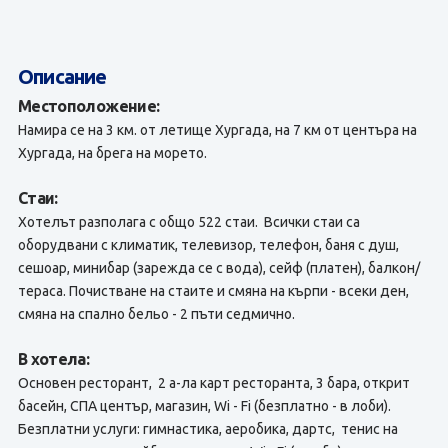
Описание
Местоположение:
Намира се на 3 км. от летище Хургада, на 7 км от центъра на
Хургада, на брега на морето.
Стаи:
Хотелът разполага с общо 522 стаи. Всички стаи са
оборудвани с климатик, телевизор, телефон, баня с душ,
сешоар, минибар (зарежда се с вода), сейф (платен), балкон/
тераса. Почистване на стаите и смяна на кърпи - всеки ден,
смяна на спално бельо - 2 пъти седмично.
В хотела:
Основен ресторант, 2 а-ла карт ресторанта, 3 бара, открит
басейн, СПА център, магазин, Wi - Fi (безплатно - в лоби).
Безплатни услуги: гимнастика, аеробика, дартс, тенис на