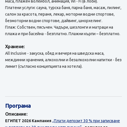
маса, плажен волейбол, анимация, Wi - Fi (в лоби).
Платени услуги: сауна, турска баня, парна баня, масаж, пилинг,
салон за красота, пераня, лекар, моторни водни спортове,
безмоторни водни спортове, дайвинг, шнорхелинг.
Плаж: Собствен, пясъчен. Чадъри, шезлонги и матраци на
плажа и при басейна - безплатно. Плажни кърпи – безплатно.
Хранене:
All Inclusive - закуска, обяд и вечеря на шведска маса,
междинни хранения, алкохолни и безалкохолни напитки - без
лимит (съгласно концепцията на хотела).
Програма
Описание:
ЕГИПЕТ 2026
Кампания
„Плати депозит 30 % при записване