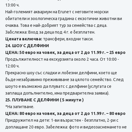
13:00 ч.
Най-големият аквариум на Eruneт с неговите морски
обитатели и зоологическа градина с екзотични животни ви
очаква. Това е най-добрият тур за семейства с деца.
Забслежка: Вход за деца под 4 г. е безплатен.
Цената включва:
трансфери, входни такси.
24. ШОУ С ДЕЛФИНИ
ЦЕНА: 50 евро на човек, за деца от 2 до 11.99 г. – 25 евро
Продължителност на екскурзията около 2 часа. От 10:00 -
12:00 ч.
Прекрасно шоу със сладки и лобезни делфини, което ще
бъде незабравимо преживяване за цялото семейство. След
шоуто е възможно да плуватс с делфини (услугата се
заплаща допълнително, има предварителна заявка).
25. ПЛУВАНЕ С ДЕЛФИНИ ( 5 минути )
*На запитване.
ЦЕНА: 80 евро на човек, за деца от 2 до 11.99 г. – 80 евро
Придружител на дете: 1-ви възрастен - безплатно, 2-ри с
доплащане 20 евро. Забележка: фото и видеозаснемането не