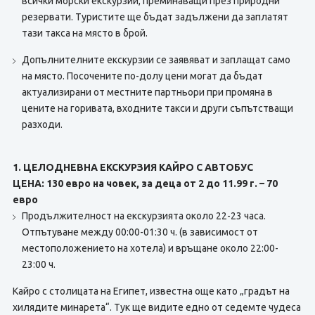
всички морски екскурзии, преминаващи през природни
резервати. Туристите ще бъдат задължени да заплатят
тази такса на място в брой.
Допълнителните екскурзии се заявяват и заплащат само
на място. Посочените по-долу цени могат да бъдат
актуализирани от местните партньори при промяна в
цените на горивата, входните такси и други съпътстващи
разходи.
1. ЦЕЛОДНЕВНА ЕКСКУРЗИЯ КАЙРО С АВТОБУС
ЦЕНА: 130 евро на човек, за деца от 2 до 11.99 г. – 70
евро
Продължителност на екскурзията около 22-23 часа.
Отпътуване между 00:00-01:30 ч. (в зависимост от
местоположението на хотела) и връщане около 22:00-
23:00 ч.
Кайро с столицата на Египет, известна още като „градът на
хилядите минарета“. Тук ще видите едно от седемте чудеса