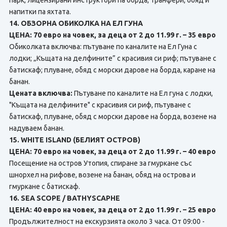
парк, лицензирани инструктори па борда, транфери, обяд и
напитки па яхтата.
14. ОБЗОРНА ОБИКОЛКА НА ЕЛ ГУНА
ЦЕНА: 70 евро на човек, за деца от 2 до 11.99 г. – 35 евро
Обиколката включва: пътуване по каналите на Ел Гуна с
лодки; „Къщата на делфините” с красивия си риф; пътуване с
батискаф; плуване, обяд с морски дарове нa борда, каране на
банан.
Цената включва:
Пътуване по каналите на Ел гуна с лодки,
"Къщата на делфините" с красивия си риф, пътуване с
батискаф, плуване, обяд с морски дарове на борда, возене на
надуваем банан.
15. WHITE ISLAND (БЕЛИЯТ ОСТРОВ)
ЦЕНА: 70 евро на човек, за деца от 2 до 11.99 г. – 40 евро
Посещение на остров Утопия, спиране за гмуркане със
шнорхел на рифове, возене на банан, обяд нa острова и
гмуркане с батискаф.
16. SEA SCOPE / BATHYSCAPHE
ЦЕНА: 40 евро на човек, за деца от 2 до 11.99 г. – 25 евро
Продължителност на екскурзията около 3 часа. От 09:00 -