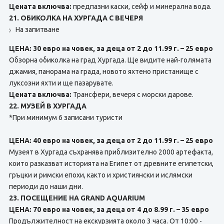
Цената включва:
предпазни каски, сейф и минерална вода.
21. ОБИКОЛКА НА ХУРГАДА С ВЕЧЕРЯ
На запитване
ЦЕНА: 30 евро на човек, за деца от 2 до 11.99 г. – 25 евро
Обзорна обиколка на град Хургада. Ще видите най-голямата
джамия, панорама на града, новото яхтено пристанище с
луксозни яхти и ще пазарувате.
Цената включва:
Трансфери, вечеря с морски дарове.
22. МУЗЕЙ В ХУРГАДА
*При минимум 6 записани туристи
ЦЕНА: 40 евро на човек, за деца от 2 до 11.99 г. – 25 евро
Музеят в Хургада съхранява приблизително 2000 артефакта,
които разказват историята на Египет от древните египетски,
гръцки и римски епохи, както и християнски и ислямски
периоди до наши дни.
23. ПОСЕЩЕНИЕ НА GRAND AQUARIUM
ЦЕНА: 70 евро на човек, за деца от 4 до 8.99 г. – 35 евро
Продължителност на екскурзията около 3 часа. От 10:00 -