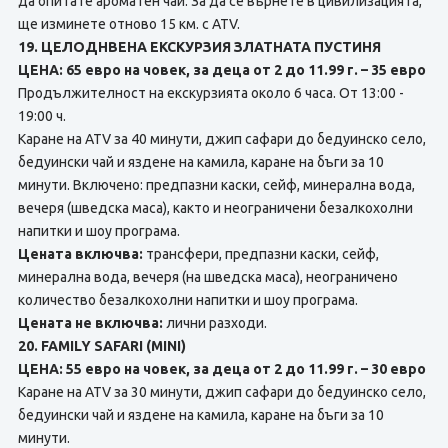
да опитате ароматен чай. За да се върнете в цивилизацията,
ще изминете отново 15 км. с ATV.
19. ЦЕЛОДНВЕНА ЕКСКУРЗИЯ ЗЛАТНАТА ПУСТИНЯ
ЦЕНА: 65 евро на човек, за деца от 2 до 11.99 г. – 35 евро
Продължителност на екскурзията около 6 часа. От 13:00 -
19:00 ч.
Каране на ATV за 40 минути, джип сафари до бедуинско село,
бедуински чай и яздене на камила, каране на бъги за 10
минути. Включено: предпазни каски, сейф, минерална вода,
вечеря (шведска маса), както и неограничени безалкохолни
напитки и шоу програма.
Цената включва:
трансфери, предпазни каски, сейф,
минерална вода, вечеря (на шведска маса), неограничено
количество безалкохолни напитки и шоу програма.
Цената не включва:
лични разходи.
20. FAMILY SAFARI (MINI)
ЦЕНА: 55 евро на човек, за деца от 2 до 11.99 г. – 30 евро
Каране на ATV за 30 минути, джип сафари до бедуинско село,
бедуински чай и яздене на камила, каране на бъги за 10
минути.