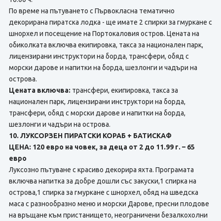
По време на пътуването с Първокласна тематично
декорирана пиратска лодка - ще имате 2 спирки за гмуркане с
шнорхел и посещение на Портокаловия остров. Цената на
обиколката включва екипировка, такса за национален парк,
лицензирани инструктори на борда, трансфери, обяд с
морски дарове и напитки на борда, шезлонги и чадъри на
острова.
Цената включва:
трансфери, екипировка, такса за
национален парк, лицензирани инструктори на борда,
трансфери, обяд с морски дарове и напитки на борда,
шезлонги и чадъри на острова.
10. ЛУКСОРЗЕН ПИРАТСКИ КОРАБ + БАТИСКАФ
ЦЕНА: 120 евро на човек, за деца от 2 до 11.99 г. – 65
евро
Луксозно пътуване с красиво декорира яхта. Програмата
включва напитка за добре дошли със закуски,1 спирка на
острова,1 спирка за гмуркане с шнорхел, обяд на шведска
маса с разнообразно меню и морски Дарове, пресни плодове
на връщане към пристанището, неограничени безалкохолни