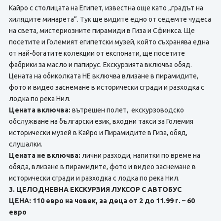
Кайро с столицата на Египет, известна още като „градът на
хилядите минарета“. Тук ще видите едно от седемте чудеса
на света, мистериозните пирамиди в Гиза и Сфинкса. Ще
посетите и Големият египетски музей, който съхранява една
от най-богатите колекции от експонати, ще посетите
фабрики за масло и папирус. Екскурзията включва обяд.
Цената на обиколката НЕ включва влизане в пирамидите,
фото и видео заснемане в исторически сгради и разходка с
лодка по река Нил.
Цената включва:
вътрешен полет, екскурзоводско
обслужване на български език, входни такси за Големия
исторически музей в Кайро и Пирамидите в Гиза, обяд,
слушалки.
Цената не включва:
лични разходи, напитки по време на
обяда, влизане в пирамидите, фото и видео заснемане в
исторически сгради и разходка с лодка по река Нил.
3. ЦЕЛОДНЕВНА ЕКСКУРЗИЯ ЛУКСОР С АВТОБУС
ЦЕНА: 110 евро на човек, за деца от 2 до 11.99 г. – 60
евро