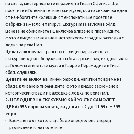
на света, мистериозните пирамиди в Гиза и Сфинкса. Ще
посетите и Големият египетски музей, който съхранява една
от най-богатите колекции от експонати, ще посетите
фабрики за масло и папирус. Екскурзията включва обяд.
Цената на обиколката НЕ включва влизане в пирамидите,
фото и видео заснемане в исторически сгради и разходка с
лодка по река Нил.
Цената включва:
транспорт с лицензиран автобус,
екскурзоводско обслужване на български език, входни такси
за Големия египетски музей в Кайро и Пирамидите в Гиза,
обяд, слушалки.
Цената не включва:
лични разходи, напитки по време на
обяда, влизане в пирамидите, фото и видео заснемане в
исторически сгради и разходка с лодка по река Нил.
2. ЦЕЛОДНЕВНА ЕКСКУРЗИЯ КАЙРО СЪС САМОЛЕТ
ЦЕНА: 355 евро на човек, за деца от 2 до 11.99 г. – 335
евро
Вземането от хотела ще бъде определено според
разписанието на полетите.