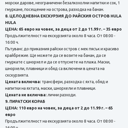
морски дарове, неограничени безалкохолни напитки и сок, 1
гмуркане, посещение на острова, разходка на банан.
8. ЦЕЛОДНЕВНА ЕКСКУРЗИЯ ДО РАЙСКИЯ ОСТРОВ HULA
HULA
ЦЕНА: 65 евро на човек, за деца от 2 до 11.99 г. – 35 евро
Продължителност на екскурзията около 8 часа. От 08:00 -
16:00 ч.
Пътуванс до приказния райски остров с мек пясък и красиво
крайбрежие. Ще можете да ce возите на банан, да ce
гмуркате с шнорхел и да ce отпуснете нa плажа. Маски,
шнорхели, плавници и обяд са включени в цената на
скскурзията.
Цената включва:
трансфери, разходка с яхта, обяд и
напитки на яхтата, маски, шнорхели и плавници.
Цената не включва:
лични разходи.
9. ПИРАТСКИ КОРАБ
ЦЕНА: 110 евро на човек, за деца от 2 до 11.99 г. – 65
евро
Продължителност на екскурзията около 8 часа. От 08:00 -
16:00 ч.