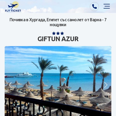
Почивка в Хургада, Египет със самолет от Варна - 7
Почивки от Варна
нощувки
Екзотика
GIFTUN AZUR
Почивки от София/Пловдив/Бургас
Самолетни билети
Визи
Контакти
За нас