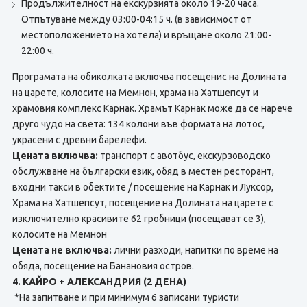
Продължителност на екскурзията около 19-20 часа.
Отпътуване между 03:00-04:15 ч. (в зависимост от
местоположението на хотела) и връщане около 21:00-
22:00 ч.
Програмата на обиколката включва посещенис на Долината
на царете, колосите на Мемнон, храма на Хатшепсут и
храмовия комплекс Карнак. Храмът Карнак може да се нарече
друго чудо на света: 134 колони във формата на лотос,
украсени с древни барелефи.
Цената включва:
транспорт с авотбус, екскурзоводско
обслужване на български език, обяд в местен ресторант,
входни такси в обектите / посещение на Карнак и Луксор,
Храма на Хатшепсут, посещение на Долината на царете с
изключително красивите 62 гробници (посещават се 3),
колосите на Мемнон
Цената не включва:
лични разходи, напитки по време на
обяда, посещение на Банановия остров.
4. КАЙРО + АЛЕКСАНДРИЯ (2 ДЕНА)
*На запитване и при минимум 6 записани туристи