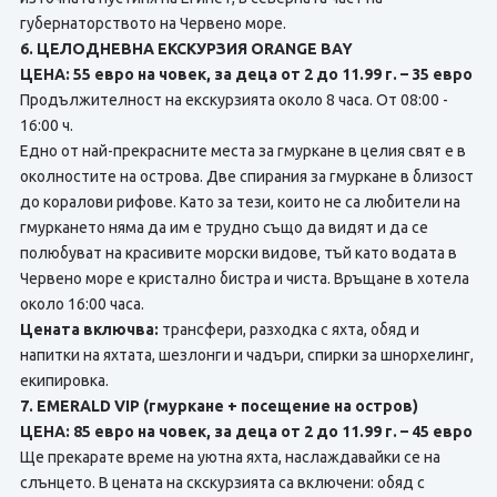
губернаторството на Червено море.
6. ЦЕЛОДНЕВНА ЕКСКУРЗИЯ ORANGE BAY
ЦЕНА: 55 евро на човек, за деца от 2 до 11.99 г. – 35 евро
Продължителност на екскурзията около 8 часа. От 08:00 -
16:00 ч.
Едно от най-прекрасните места за гмуркане в целия свят е в
околностите на острова. Две спирания за гмуркане в близост
до коралови рифове. Като за тези, които не са любители на
гмуркането няма да им е трудно също да видят и да се
полюбуват на красивите морски видове, тъй като водата в
Червено море е кристално бистра и чиста. Връщане в хотела
около 16:00 часа.
Цената включва:
трансфери, разходка с яхта, обяд и
напитки на яхтата, шезлонги и чадъри, спирки за шнорхелинг,
екипировка.
7. EMERALD VIP (гмуркане + посещение на остров)
ЦЕНА: 85 евро на човек, за деца от 2 до 11.99 г. – 45 евро
Ще прекарате време на уютна яхта, наслаждавайки се на
слънцето. В цената на скскурзията сa включени: обяд с