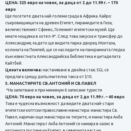
ЦЕНА: 325 евро на човек, за деца от 2 до 11.99 г. – 170
евро
Ще посетите двата най-големи града в Африка. Кайро:
съкровищницата на древен Египет, пирамидите в Гиза,
величественият Сфинкс, Големият египетски музей. Ще
имате нощувка в хотел 4*. След това закуска и трансфер до
Александрия, където ще видите парка-дворец Монтаза,
колоната на Помпей, ще се насладите на панорамната гледка
към известната Александрийска библиотека и цитаделата
Кайтбей.
Цената включва:
настаняване в двойна стая; SGL се
предлага срещу допълнителна такса от $10.
5. МАНАСТИРИТЕ СВ.АНТОНИЙ И СВ.ПАВЕЛ
*На запитване и при минимум 6 записани туристи
ЦЕНА: 70 евро на човек, за деца от 2 до 11.99 г. – 40 евро
Това е чудесна възможност да видите двата най-стари
египетски коптски православни манастира: манастира Св.
Павел, наричан още манастира на тигрите, и манастира Анба
Антоний. Манастирът Анба Антоний се намира в оазис в
източната пустиня на Египет, в северната част на