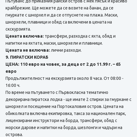
Пътуванс до приказния райски остров с мек пясък и красиво
крайбрежие. Ще можете да ce возите на банан, да ce
гмуркате с шнорхел и да ce отпуснете нa плажа. Маски,
шнорхели, плавници и обяд са включени в цената на
скскурзията.
Цената включва:
трансфери, разходка с яхта, обяд и
напитки на яхтата, маски, шнорхели и плавници.
Цената не включва:
лични разходи.
9. ПИРАТСКИ КОРАБ
ЦЕНА: 110 евро на човек, за деца от 2 до 11.99 г. – 65
евро
Продължителност на екскурзията около 8 часа. От 08:00 -
16:00 ч.
По време на пътуването с Първокласна тематично
декорирана пиратска лодка - ще имате 2 спирки за гмуркане с
шнорхел и посещение на Портокаловия остров. Цената на
обиколката включва екипировка, такса за национален парк,
лицензирани инструктори на борда, трансфери, обяд с
морски дарове и напитки на борда, шезлонги и чадъри на
острова.