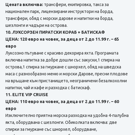
Цената включва:
трансфери, екипировка, такса за
национален парк, лицензирани инструктори на борда,
трансфери, обяд с морски дарове и напитки на борда,
шезлонги и чадъри на острова.
10. ЛУКСОРЗЕН ПИРАТСКИ КОРАБ + БАТИСКАФ
ЦЕНА: 120 евро на човек, за деца от 2 до 11.99 г. – 65
евро
Луксозно пътуване с красиво декорира яхта. Програмата
включва напитка за добре дошли със закуски,1 спирка на
острова,1 спирка за гмуркане с шнорхел, обяд на шведска
маса с разнообразно меню и морски Дарове, пресни плодове
на връщане към пристанището, неограничени безалкохолни
напитки, чай и кафе и разходка с батискаф.
11. ELITE VIP CRUISE
ЦЕНА: 110 евро на човек, за деца от 2 до 11.99 г. – 60
евро
Изключително приятна морска разходка на удобна 4-палубна
якта, оборудвана с шезлонги. Обиколката включва: две
спирки за гмуркане със шнорхел, оборудване,