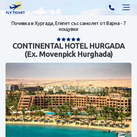
Почивка в Хургада, Египет със самолет от Варна - 7
Почивки от Варна
нощувки
Екзотика
CONTINENTAL HOTEL HURGADA
(Ex. Movenpick Hurghada)
Почивки от София/Пловдив/Бургас
Самолетни билети
Визи
Контакти
За нас