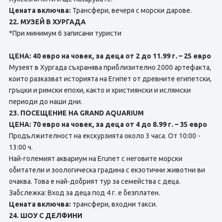
Цената включва:
Трансфери, вечеря с морски дарове.
22. МУЗЕЙ В ХУРГАДА
*При минимум 6 записани туристи
ЦЕНА: 40 евро на човек, за деца от 2 до 11.99 г. – 25 евро
Музеят в Хургада съхранява приблизително 2000 артефакта,
които разказват историята на Египет от древните египетски,
гръцки и римски епохи, както и християнски и ислямски
периоди до наши дни.
23. ПОСЕЩЕНИЕ НА GRAND AQUARIUM
ЦЕНА: 70 евро на човек, за деца от 4 до 8.99 г. – 35 евро
Продължителност на екскурзията около 3 часа. От 10:00 -
13:00 ч.
Най-големият аквариум на Eruneт с неговите морски
обитатели и зоологическа градина с екзотични животни ви
очаква. Това е най-добрият тур за семейства с деца.
Забслежка: Вход за деца под 4 г. е безплатен.
Цената включва:
трансфери, входни такси.
24. ШОУ С ДЕЛФИНИ