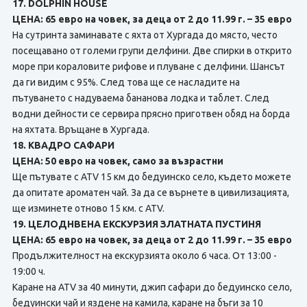
17. DOLPHIN HOUSE
ЦЕНА: 65 евро на човек, за деца от 2 до 11.99 г. – 35 евро
На сутринта заминавате с яхта от Хургада до място, често
посещавано от големи групи делфини. Две спирки в открито
море при кораловите рифове и плуване с делфини. Шансът
да ги видим с 95%. След това ще се насладите на
пътуването с надуваема бананова лодка и таблет. След
водни дейности се сервира прясно приготвен обяд на борда
на яхтата. Връщане в Хургада.
18. КВАДРО САФАРИ
ЦЕНА: 50 евро на човек, само за възрастни
Ще пътувате с ATV 15 км до бедуинско село, където можете
да опитате ароматен чай. За да се върнете в цивилизацията,
ще изминете отново 15 км. с ATV.
19. ЦЕЛОДНВЕНА ЕКСКУРЗИЯ ЗЛАТНАТА ПУСТИНЯ
ЦЕНА: 65 евро на човек, за деца от 2 до 11.99 г. – 35 евро
Продължителност на екскурзията около 6 часа. От 13:00 -
19:00 ч.
Каране на ATV за 40 минути, джип сафари до бедуинско село,
бедуински чай и яздене на камила, каране на бъги за 10