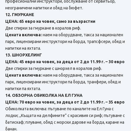
професионални инструктори, обслужване от сервитьор,
неограничени напитки и обяд на бюфет.
12. ГМУРКАНЕ
ЦЕНА: 65 евро на човек, само за възрастни
Две спирки за гмуркане в коралов риф.
Цената включва:
наем на оборудване, такса за национален
парк, лицензирани инструктори на борда, трапсфсери, обяд и
напитки на яхтата.
13. ШНОРХЕЛИНГ
ЦЕНА: 45 евро на човек, за деца от 2 до 11.99 г. – 30 евро
Две спирки за гмуркане с шнорхел в коралов риф.
Цената включва:
наем на оборудване, такса за национален
парк, лицензирани инструктори па борда, транфери, обяд и
напитки па яхтата.
14. ОБЗОРНА ОБИКОЛКА НА ЕЛ ГУНА
ЦЕНА: 70 евро на човек, за деца от 2 до 11.99 г. – 35 евро
Обиколката включва: пътуване по каналите на Ел Гуна с
лодки; „Къщата на делфините” с красивия си риф; пътуване с
батискаф; плуване, обяд с морски дарове нa борда, каране на
банан.