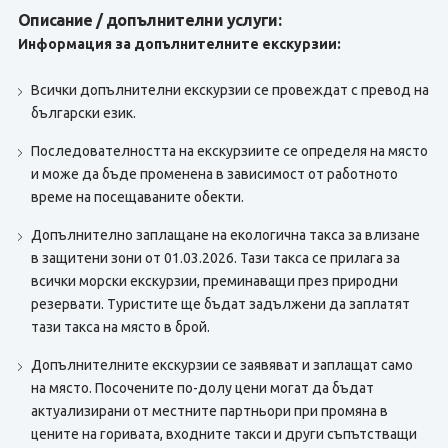
Описание / допълнителни услуги:
Информация за допълнителните екскурзии:
Всички допълнителни екскурзии се провеждат с превод на
български език.
Последователността на екскурзиите се определя на място
и може да бъде променена в зависимост от работното
време на посещаваните обекти.
Допълнително заплащане на екологична такса за влизане
в защитени зони от 01.03.2026. Тази такса се прилага за
всички морски екскурзии, преминаващи през природни
резервати. Туристите ще бъдат задължени да заплатят
тази такса на място в брой.
Допълнителните екскурзии се заявяват и заплащат само
на място. Посочените по-долу цени могат да бъдат
актуализирани от местните партньори при промяна в
цените на горивата, входните такси и други съпътстващи