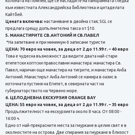
колоната на Помпей, ще се насладите на панорамната гледка
към известната Александрийска библиотека и цитаделата
Кайтбей.
Цената включва:
настаняване в двойна стая; SGL се
предлага срещу допълнителна такса от $10.
5. МАНАСТИРИТЕ СВ.АНТОНИЙ И СВ.ПАВЕЛ
*На запитване и при минимум 6 записани туристи
ЦЕНА: 70 евро на човек, за деца от 2 до 11.99 г. – 40 евро
Това е чудесна възможност да видите двата най-стари
египетски коптски православни манастира: манастира Св.
Павел, наричан още манастира на тигрите, и манастира Анба
Антоний. Манастирът Анба Антоний се намира в оазис в
източната пустиня на Египет, в северната част на
губернаторството на Червено море.
6. ЦЕЛОДНЕВНА ЕКСКУРЗИЯ ORANGE BAY
ЦЕНА: 55 евро на човек, за деца от 2 до 11.99 г. – 35 евро
Продължителност на екскурзията около 8 часа. От 08:00 -
16:00 ч.
Едно от най-прекрасните места за гмуркане в целия свят е в
околностите на острова. Две спирания за гмуркане в близост