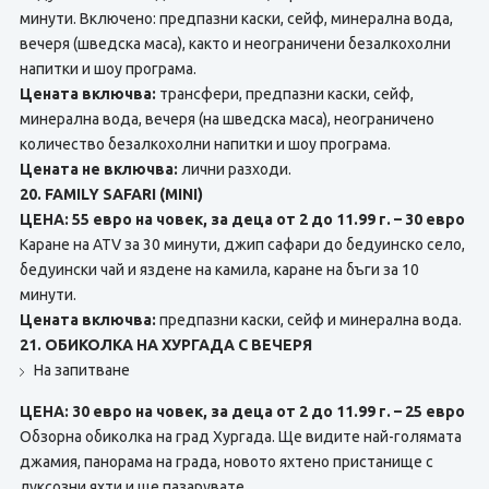
минути. Включено: предпазни каски, сейф, минерална вода,
вечеря (шведска маса), както и неограничени безалкохолни
напитки и шоу програма.
Цената включва:
трансфери, предпазни каски, сейф,
минерална вода, вечеря (на шведска маса), неограничено
количество безалкохолни напитки и шоу програма.
Цената не включва:
лични разходи.
20. FAMILY SAFARI (MINI)
ЦЕНА: 55 евро на човек, за деца от 2 до 11.99 г. – 30 евро
Каране на ATV за 30 минути, джип сафари до бедуинско село,
бедуински чай и яздене на камила, каране на бъги за 10
минути.
Цената включва:
предпазни каски, сейф и минерална вода.
21. ОБИКОЛКА НА ХУРГАДА С ВЕЧЕРЯ
На запитване
ЦЕНА: 30 евро на човек, за деца от 2 до 11.99 г. – 25 евро
Обзорна обиколка на град Хургада. Ще видите най-голямата
джамия, панорама на града, новото яхтено пристанище с
луксозни яхти и ще пазарувате.