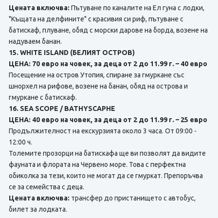
Цената включва:
Пътуване по каналите на Ел гуна с лодки,
"Къщата на делфините" с красивия си риф, пътуване с
батискаф, плуване, обяд с морски дарове на борда, возене на
надуваем банан.
15. WHITE ISLAND (БЕЛИЯТ ОСТРОВ)
ЦЕНА: 70 евро на човек, за деца от 2 до 11.99 г. – 40 евро
Посещение на остров Утопия, спиране за гмуркане със
шнорхел на рифове, возене на банан, обяд нa острова и
гмуркане с батискаф.
16. SEA SCOPE / BATHYSCAPHE
ЦЕНА: 40 евро на човек, за деца от 2 до 11.99 г. – 25 евро
Продължителност на екскурзията около 3 часа. От 09:00 -
12:00 ч.
Толемите прозорци на батискафа ще ви позволят да видите
фауната и флората на Червено море. Това с перфектна
обиколка за тези, които не могат да се гмуркат. Препоръчва
се за семейства с деца.
Цената включва:
трансфер до пристанището с автобус,
билет за лодката.