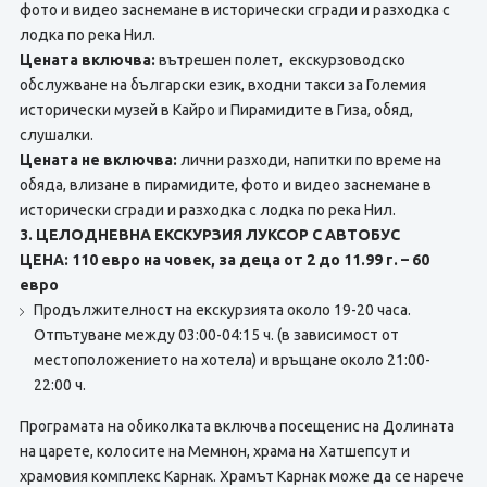
фото и видео заснемане в исторически сгради и разходка с
лодка по река Нил.
Цената включва:
вътрешен полет, екскурзоводско
обслужване на български език, входни такси за Големия
исторически музей в Кайро и Пирамидите в Гиза, обяд,
слушалки.
Цената не включва:
лични разходи, напитки по време на
обяда, влизане в пирамидите, фото и видео заснемане в
исторически сгради и разходка с лодка по река Нил.
3. ЦЕЛОДНЕВНА ЕКСКУРЗИЯ ЛУКСОР С АВТОБУС
ЦЕНА: 110 евро на човек, за деца от 2 до 11.99 г. – 60
евро
Продължителност на екскурзията около 19-20 часа.
Отпътуване между 03:00-04:15 ч. (в зависимост от
местоположението на хотела) и връщане около 21:00-
22:00 ч.
Програмата на обиколката включва посещенис на Долината
на царете, колосите на Мемнон, храма на Хатшепсут и
храмовия комплекс Карнак. Храмът Карнак може да се нарече