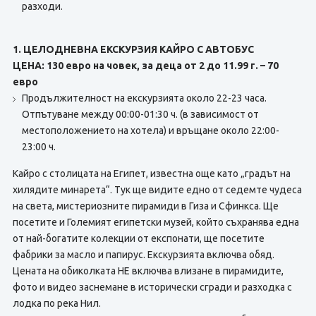
разходи.
1. ЦЕЛОДНЕВНА ЕКСКУРЗИЯ КАЙРО С АВТОБУС
ЦЕНА: 130 евро на човек, за деца от 2 до 11.99 г. – 70
евро
Продължителност на екскурзията около 22-23 часа.
Отпътуване между 00:00-01:30 ч. (в зависимост от
местоположението на хотела) и връщане около 22:00-
23:00 ч.
Кайро с столицата на Египет, известна още като „градът на
хилядите минарета“. Тук ще видите едно от седемте чудеса
на света, мистериозните пирамиди в Гиза и Сфинкса. Ще
посетите и Големият египетски музей, който съхранява една
от най-богатите колекции от експонати, ще посетите
фабрики за масло и папирус. Екскурзията включва обяд.
Цената на обиколката НЕ включва влизане в пирамидите,
фото и видео заснемане в исторически сгради и разходка с
лодка по река Нил.