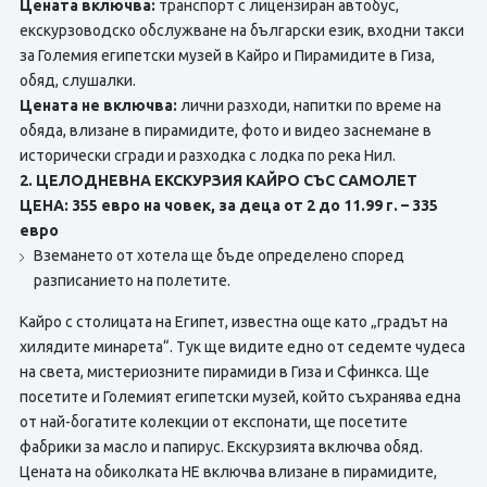
Цената включва:
транспорт с лицензиран автобус,
екскурзоводско обслужване на български език, входни такси
за Големия египетски музей в Кайро и Пирамидите в Гиза,
обяд, слушалки.
Цената не включва:
лични разходи, напитки по време на
обяда, влизане в пирамидите, фото и видео заснемане в
исторически сгради и разходка с лодка по река Нил.
2. ЦЕЛОДНЕВНА ЕКСКУРЗИЯ КАЙРО СЪС САМОЛЕТ
ЦЕНА: 355 евро на човек, за деца от 2 до 11.99 г. – 335
евро
Вземането от хотела ще бъде определено според
разписанието на полетите.
Кайро с столицата на Египет, известна още като „градът на
хилядите минарета“. Тук ще видите едно от седемте чудеса
на света, мистериозните пирамиди в Гиза и Сфинкса. Ще
посетите и Големият египетски музей, който съхранява една
от най-богатите колекции от експонати, ще посетите
фабрики за масло и папирус. Екскурзията включва обяд.
Цената на обиколката НЕ включва влизане в пирамидите,