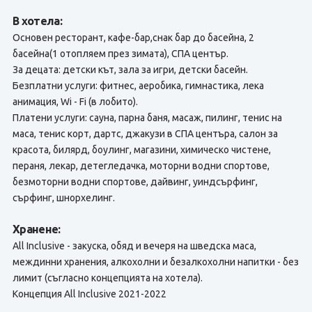
В хотела:
Основен ресторант, кафе-бар,снак бар до басейна, 2
басейна(1 отопляем през зимата), СПА център.
За децата: детски кът, зала за игри, детски басейн.
Безплатни услуги: фитнес, аеробика, гимнастика, лека
анимация, Wi - Fi (в лобито).
Платени услуги: сауна, парна баня, масаж, пилинг, тенис на
маса, тенис корт, дартс, джакузи в СПА центъра, салон за
красота, билярд, боулинг, магазини, химическо чистене,
пераня, лекар, детегледачка, моторни водни спортове,
безмоторни водни спортове, дайвинг, уиндсърфинг,
сърфинг, шнорхелинг.
Хранене:
All Inclusive - закуска, обяд и вечеря на шведска маса,
междинни хранения, алкохолни и безалкохолни напитки - без
лимит (съгласно концепцията на хотела).
Концепция All Inclusive 2021-2022