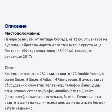
Описание
Местоположение:
Намира се на 5 км. от летище Хургада, на 12 км. от центъра на
Хургада, на брега на морето и с частно яхтено пристанище.
Построен 1994 г., с обща площ 135 000 м2, последно
реновиран 2017г.
Стаи:
Хотелът разполага с 252 стаи, от които 172 Double Rooms, 6
Junior Suites, 9 Suites, 6 Villas, 14 Family rooms. Всички стаи са
оборудвани с климатик, телевизор, телефон, баня с душ/
вана, сешоар, сет за чай/кафе, минибар (платен), сейф
(безплатен), козметично огледало, балкон. Почистване на
стаите и смяна на кърпи - всеки ден, смяна на спално бельо -
2 пъти седмично.