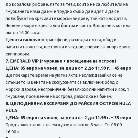
до коралови рифове. Като за тези, които не са любители на
гмуркането няма да им е трудно също да видят и да се
полюбуват на красивите морски видове, тъй като водата в
Червено море е кристално бистра и чиста. Връщане в хотела
около 16:00 часа.
Цената включва:
трансфери, разходка с яхта, обяд и
напитки на яхтата, шезлонги и чадъри, спирки за шнорхелинг,
екипировка.
7. EMERALD VIP (гмуркане + посещение на остров)
ЦЕНА: 85 евро на човек, за деца от 2 до 11.99 г. – 45 евро
Ще прекарате време на уютна яхта, наслаждавайки се на
слънцето. В цената на скскурзията сa включени: обяд с
морски дарове, неограничени безалкохолни напитки и сок, 1
гмуркане, посещение на острова, разходка на банан.
8. ЦЕЛОДНЕВНА ЕКСКУРЗИЯ ДО РАЙСКИЯ ОСТРОВ HULA
HULA
ЦЕНА: 65 евро на човек, за деца от 2 до 11.99 г. – 35 евро
Продължителност на екскурзията около 8 часа. От 08:00 -
16:00 ч.