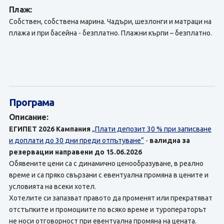
Плаж:
Собствен, собствена марина. Чадъри, шезлонги и матраци на
плажа и при басейна - безплатно. Плажни кърпи – безплатно.
Програма
Описание:
ЕГИПЕТ 2026
Кампания
„Плати депозит 30 % при записване
и доплати до 30 дни преди отпътуване“
-
валидна за
резервации направени до 15.06.2026
Обявените цени са с динамично ценообразуване, в реално
време и са пряко свързани с евентуална промяна в цените и
условията на всеки хотел.
Хотелите си запазват правото да променят или прекратяват
отстъпките и промоциите по всяко време и туроператорът
не носи отговорност при евентуална промяна на цената.