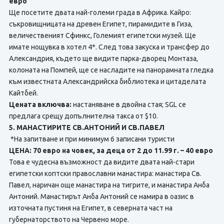
евро
Ще посетите двата най-големи града в Африка. Кайро:
съкровищницата на древен Египет, пирамидите в Гиза,
величественият Сфинкс, Големият египетски музей. Ще
имате нощувка в хотел 4*. След това закуска и трансфер до
Александрия, където ще видите парка-дворец Монтаза,
колоната на Помпей, ще се насладите на панорамната гледка
към известната Александрийска библиотека и цитаделата
Кайтбей.
Цената включва:
настаняване в двойна стая; SGL се
предлага срещу допълнителна такса от $10.
5. МАНАСТИРИТЕ СВ.АНТОНИЙ И СВ.ПАВЕЛ
*На запитване и при минимум 6 записани туристи
ЦЕНА: 70 евро на човек, за деца от 2 до 11.99 г. – 40 евро
Това е чудесна възможност да видите двата най-стари
египетски коптски православни манастира: манастира Св.
Павел, наричан още манастира на тигрите, и манастира Анба
Антоний. Манастирът Анба Антоний се намира в оазис в
източната пустиня на Египет, в северната част на
губернаторството на Червено море.