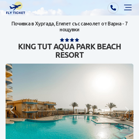
Почивка в Хургада, Египет със самолет от Варна - 7
Почивки от Варна
нощувки
Екзотика
KING TUT AQUA PARK BEACH
RESORT
Почивки от София/Пловдив/Бургас
Самолетни билети
Визи
Контакти
За нас