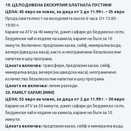
19. ЦЕЛОДНВЕНА ЕКСКУРЗИЯ ЗЛАТНАТА ПУСТИНЯ
ЦЕНА: 65 евро на човек, за деца от 2 до 11.99 г. – 35 евро
Продължителност на екскурзията около 6 часа. От 13:00 -
19:00 ч.
Каране на ATV за 40 минути, джип сафари до бедуинско село,
бедуински чай и яздене на камила, каране на бъги за 10
минути. Включено: предпазни каски, сейф, минерална вода,
вечеря (шведска маса), както и неограничени безалкохолни
напитки и шоу програма.
Цената включва:
трансфери, предпазни каски, сейф,
минерална вода, вечеря (на шведска маса), неограничено
количество безалкохолни напитки и шоу програма.
Цената не включва:
лични разходи.
20. FAMILY SAFARI (MINI)
ЦЕНА: 55 евро на човек, за деца от 2 до 11.99 г. – 30 евро
Каране на ATV за 30 минути, джип сафари до бедуинско село,
бедуински чай и яздене на камила, каране на бъги за 10
минути.
Цената включва:
предпазни каски, сейф и минерална вода.