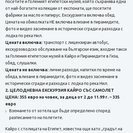
посетите и Големият египетски музей, който съхранява една
от най-богатите колекции от експонати, ще посетите
фабрики за масло и папирус. Екскурзията включва обяд.
Цената на обиколката НЕ включва влизане в пирамидите,
фото и видео заснемане в исторически сгради и разходка с
лодка по река Нил.
Цената включва:
транспорт с лицензиран автобус,
екскурзоводско обслужване на български език, входни такси
за Големия египетски музей в Кайро и Пирамидите в Гиза,
обяд, слушалки.
Цената не включва:
лични разходи, напитки по време на
обяда, влизане в пирамидите, фото и видео заснемане в
исторически сгради и разходка с лодка по река Нил.
2. ЦЕЛОДНЕВНА ЕКСКУРЗИЯ КАЙРО СЪС САМОЛЕТ
ЦЕНА: 355 евро на човек, за деца от 2 до 11.99 г. – 335
евро
Вземането от хотела ще бъде определено според
разписанието на полетите.
Кайро с столицата на Египет, известна още като „градът на