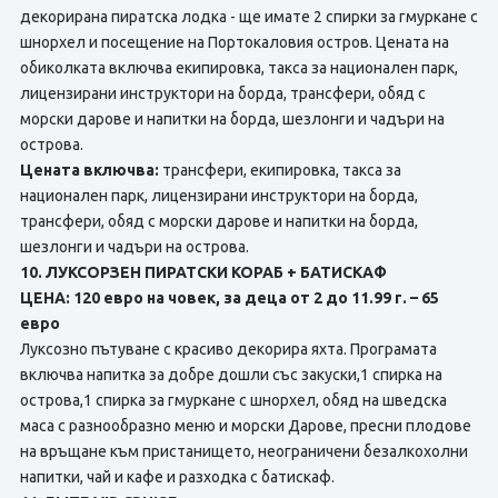
декорирана пиратска лодка - ще имате 2 спирки за гмуркане с
шнорхел и посещение на Портокаловия остров. Цената на
обиколката включва екипировка, такса за национален парк,
лицензирани инструктори на борда, трансфери, обяд с
морски дарове и напитки на борда, шезлонги и чадъри на
острова.
Цената включва:
трансфери, екипировка, такса за
национален парк, лицензирани инструктори на борда,
трансфери, обяд с морски дарове и напитки на борда,
шезлонги и чадъри на острова.
10. ЛУКСОРЗЕН ПИРАТСКИ КОРАБ + БАТИСКАФ
ЦЕНА: 120 евро на човек, за деца от 2 до 11.99 г. – 65
евро
Луксозно пътуване с красиво декорира яхта. Програмата
включва напитка за добре дошли със закуски,1 спирка на
острова,1 спирка за гмуркане с шнорхел, обяд на шведска
маса с разнообразно меню и морски Дарове, пресни плодове
на връщане към пристанището, неограничени безалкохолни
напитки, чай и кафе и разходка с батискаф.