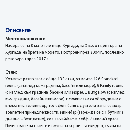
Описание
Местоположение:
Намира се на 8 км. от летище Хургада, на 3 км. от центъра на
Хургада, на брега на морето. Построен през 2004 г., последно
реновиран през 2017 г.
Стаи:
Хотелът разполага с общо 135 стаи, от които 126 Standard
rooms (с изглед към градина, басейн или море), 5 Family rooms
(с изглед към градина, басейн или море), 2 Bungalow (с изглед
към градина, басейн или море). Всички стаи са оборудвани с
климатик, телевизор, телефон, баня с душ или вана, сешоар,
тоалетни принадлежности, минибар (зарежда се с 1 бутилка
дневно – безплатно), сет за чай/кафе, сейф, балкон/тераса.
Почистване на стаите и смяна на кърпи - всеки ден, смяна на