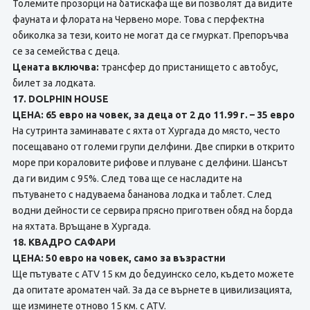
Толемите прозорци на батискафа ще ви позволят да видите
фауната и флората на Червено море. Това с перфектна
обиколка за тези, които не могат да се гмуркат. Препоръчва
се за семейства с деца.
Цената включва:
трансфер до пристанището с автобус,
билет за лодката.
17. DOLPHIN HOUSE
ЦЕНА: 65 евро на човек, за деца от 2 до 11.99 г. – 35 евро
На сутринта заминавате с яхта от Хургада до място, често
посещавано от големи групи делфини. Две спирки в открито
море при кораловите рифове и плуване с делфини. Шансът
да ги видим с 95%. След това ще се насладите на
пътуването с надуваема бананова лодка и таблет. След
водни дейности се сервира прясно приготвен обяд на борда
на яхтата. Връщане в Хургада.
18. КВАДРО САФАРИ
ЦЕНА: 50 евро на човек, само за възрастни
Ще пътувате с ATV 15 км до бедуинско село, където можете
да опитате ароматен чай. За да се върнете в цивилизацията,
ще изминете отново 15 км. с ATV.