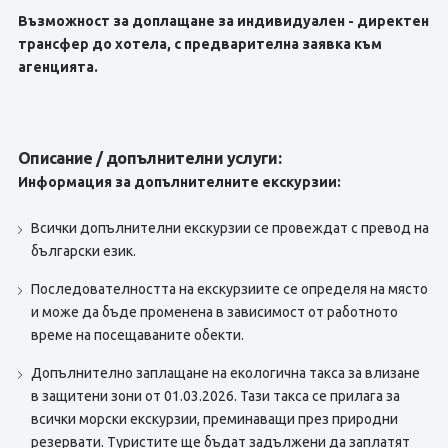
Възможност за доплащане за индивидуален - директен
трансфер до хотела, с предварителна заявка към
агенцията.
Описание / допълнителни услуги:
Информация за допълнителните екскурзии:
Всички допълнителни екскурзии се провеждат с превод на
български език.
Последователността на екскурзиите се определя на място
и може да бъде променена в зависимост от работното
време на посещаваните обекти.
Допълнително заплащане на екологична такса за влизане
в защитени зони от 01.03.2026. Тази такса се прилага за
всички морски екскурзии, преминаващи през природни
резервати. Туристите ще бъдат задължени да заплатят