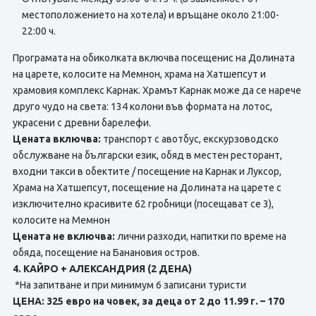
местоположението на хотела) и връщане около 21:00-
22:00 ч.
Програмата на обиколката включва посещенис на Долината
на царете, колосите на Мемнон, храма на Хатшепсут и
храмовия комплекс Карнак. Храмът Карнак може да се нарече
друго чудо на света: 134 колони във формата на лотос,
украсени с древни барелефи.
Цената включва:
транспорт с авотбус, екскурзоводско
обслужване на български език, обяд в местен ресторант,
входни такси в обектите / посещение на Карнак и Луксор,
Храма на Хатшепсут, посещение на Долината на царете с
изключително красивите 62 гробници (посещават се 3),
колосите на Мемнон
Цената не включва:
лични разходи, напитки по време на
обяда, посещение на Банановия остров.
4. КАЙРО + АЛЕКСАНДРИЯ (2 ДЕНА)
*На запитване и при минимум 6 записани туристи
ЦЕНА: 325 евро на човек, за деца от 2 до 11.99 г. – 170