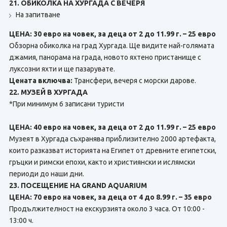
21. ОБИКОЛКА НА ХУРГАДА С ВЕЧЕРЯ
На запитване
ЦЕНА: 30 евро на човек, за деца от 2 до 11.99 г. – 25 евро
Обзорна обиколка на град Хургада. Ще видите най-голямата
джамия, панорама на града, новото яхтено пристанище с
луксозни яхти и ще пазарувате.
Цената включва:
Трансфери, вечеря с морски дарове.
22. МУЗЕЙ В ХУРГАДА
*При минимум 6 записани туристи
ЦЕНА: 40 евро на човек, за деца от 2 до 11.99 г. – 25 евро
Музеят в Хургада съхранява приблизително 2000 артефакта,
които разказват историята на Египет от древните египетски,
гръцки и римски епохи, както и християнски и ислямски
периоди до наши дни.
23. ПОСЕЩЕНИЕ НА GRAND AQUARIUM
ЦЕНА: 70 евро на човек, за деца от 4 до 8.99 г. – 35 евро
Продължителност на екскурзията около 3 часа. От 10:00 -
13:00 ч.