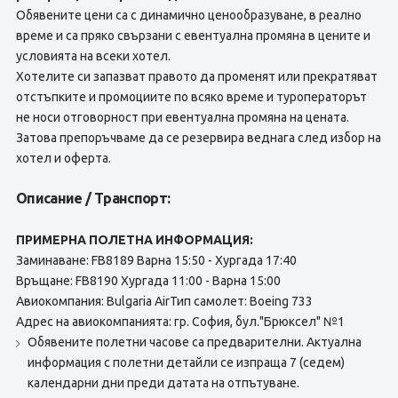
Обявените цени са с динамично ценообразуване, в реално
време и са пряко свързани с евентуална промяна в цените и
условията на всеки хотел.
Хотелите си запазват правото да променят или прекратяват
отстъпките и промоциите по всяко време и туроператорът
не носи отговорност при евентуална промяна на цената.
Затова препоръчваме да се резервира веднага след избор на
хотел и оферта.
Описание / Транспорт:
ПРИМЕРНА ПОЛЕТНА ИНФОРМАЦИЯ:
Заминаване: FB8189 Варна 15:50 - Хургада 17:40
Връщане: FB8190 Хургада 11:00 - Варна 15:00
Авиокомпания: Bulgaria AirТип самолет: Boeing 733
Адрес на авиокомпанията: гр. София, бул."Брюксел" №1
Обявените полетни часове са предварителни. Актуална
информация с полетни детайли се изпраща 7 (седем)
календарни дни преди датата на отпътуване.