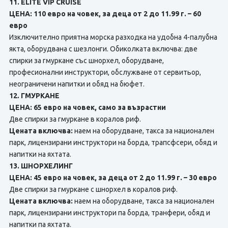
11. ELITE VIP CRUISE
ЦЕНА: 110 евро на човек, за деца от 2 до 11.99 г. – 60
евро
Изключително приятна морска разходка на удобна 4-палубна
якта, оборудвана с шезлонги. Обиколката включва: две
спирки за гмуркане със шнорхел, оборудване,
професионални инструктори, обслужване от сервитьор,
неограничени напитки и обяд на бюфет.
12. ГМУРКАНЕ
ЦЕНА: 65 евро на човек, само за възрастни
Две спирки за гмуркане в коралов риф.
Цената включва:
наем на оборудване, такса за национален
парк, лицензирани инструктори на борда, трапсфсери, обяд и
напитки на яхтата.
13. ШНОРХЕЛИНГ
ЦЕНА: 45 евро на човек, за деца от 2 до 11.99 г. – 30 евро
Две спирки за гмуркане с шнорхел в коралов риф.
Цената включва:
наем на оборудване, такса за национален
парк, лицензирани инструктори па борда, транфери, обяд и
напитки па яхтата.