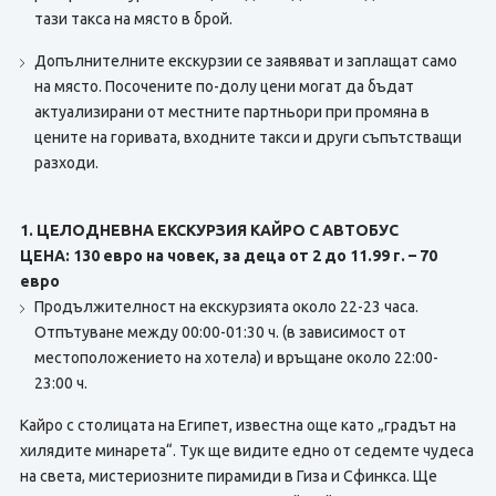
тази такса на място в брой.
Допълнителните екскурзии се заявяват и заплащат само
на място. Посочените по-долу цени могат да бъдат
актуализирани от местните партньори при промяна в
цените на горивата, входните такси и други съпътстващи
разходи.
1. ЦЕЛОДНЕВНА ЕКСКУРЗИЯ КАЙРО С АВТОБУС
ЦЕНА: 130 евро на човек, за деца от 2 до 11.99 г. – 70
евро
Продължителност на екскурзията около 22-23 часа.
Отпътуване между 00:00-01:30 ч. (в зависимост от
местоположението на хотела) и връщане около 22:00-
23:00 ч.
Кайро с столицата на Египет, известна още като „градът на
хилядите минарета“. Тук ще видите едно от седемте чудеса
на света, мистериозните пирамиди в Гиза и Сфинкса. Ще