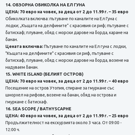
14. ОБЗОРНА ОБИКОЛКА НА ЕЛ ГУНА
ЦЕНА: 70 евро на човек, за деца от 2 до 11.99 г. – 35 евро
Обиколката включва: пътуване по каналите на Ел Гуна с
лодки; „Къщата на делфините” с красивия си риф; пътуване с
батискаф; плуване, обяд с морски дарове нa борда, каране на
банан.
Цената включва:
Пътуване по каналите на Ел гуна с лодки,
"Къщата на делфините" с красивия си риф, пътуване с
батискаф, плуване, обяд с морски дарове на борда, возене на
надуваем банан.
15. WHITE ISLAND (БЕЛИЯТ ОСТРОВ)
ЦЕНА: 70 евро на човек, за деца от 2 до 11.99 г. – 40 евро
Посещение на остров Утопия, спиране за гмуркане със
шнорхел на рифове, возене на банан, обяд нa острова и
гмуркане с батискаф.
16. SEA SCOPE / BATHYSCAPHE
ЦЕНА: 40 евро на човек, за деца от 2 до 11.99 г. – 25 евро
Продължителност на екскурзията около 3 часа. От 09:00 -
12:00 ч.