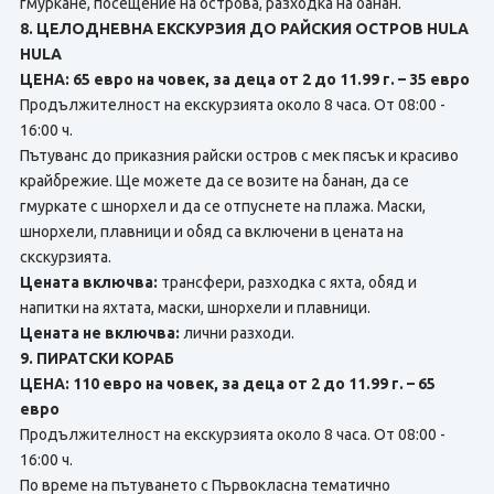
гмуркане, посещение на острова, разходка на банан.
8. ЦЕЛОДНЕВНА ЕКСКУРЗИЯ ДО РАЙСКИЯ ОСТРОВ HULA
HULA
ЦЕНА: 65 евро на човек, за деца от 2 до 11.99 г. – 35 евро
Продължителност на екскурзията около 8 часа. От 08:00 -
16:00 ч.
Пътуванс до приказния райски остров с мек пясък и красиво
крайбрежие. Ще можете да ce возите на банан, да ce
гмуркате с шнорхел и да ce отпуснете нa плажа. Маски,
шнорхели, плавници и обяд са включени в цената на
скскурзията.
Цената включва:
трансфери, разходка с яхта, обяд и
напитки на яхтата, маски, шнорхели и плавници.
Цената не включва:
лични разходи.
9. ПИРАТСКИ КОРАБ
ЦЕНА: 110 евро на човек, за деца от 2 до 11.99 г. – 65
евро
Продължителност на екскурзията около 8 часа. От 08:00 -
16:00 ч.
По време на пътуването с Първокласна тематично