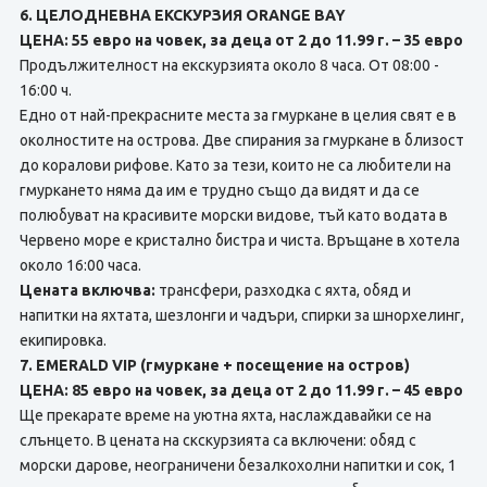
6. ЦЕЛОДНЕВНА ЕКСКУРЗИЯ ORANGE BAY
ЦЕНА: 55 евро на човек, за деца от 2 до 11.99 г. – 35 евро
Продължителност на екскурзията около 8 часа. От 08:00 -
16:00 ч.
Едно от най-прекрасните места за гмуркане в целия свят е в
околностите на острова. Две спирания за гмуркане в близост
до коралови рифове. Като за тези, които не са любители на
гмуркането няма да им е трудно също да видят и да се
полюбуват на красивите морски видове, тъй като водата в
Червено море е кристално бистра и чиста. Връщане в хотела
около 16:00 часа.
Цената включва:
трансфери, разходка с яхта, обяд и
напитки на яхтата, шезлонги и чадъри, спирки за шнорхелинг,
екипировка.
7. EMERALD VIP (гмуркане + посещение на остров)
ЦЕНА: 85 евро на човек, за деца от 2 до 11.99 г. – 45 евро
Ще прекарате време на уютна яхта, наслаждавайки се на
слънцето. В цената на скскурзията сa включени: обяд с
морски дарове, неограничени безалкохолни напитки и сок, 1