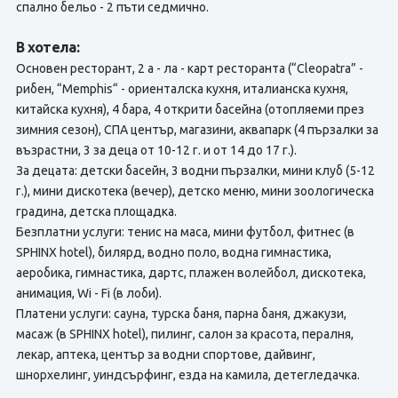
спално бельо - 2 пъти седмично.
В хотела:
Основен ресторант, 2 а - ла - карт ресторанта (“Cleopatra” -
рибен, “Memphis“ - ориенталска кухня, италианска кухня,
китайска кухня), 4 бара, 4 открити басейна (отопляеми през
зимния сезон), СПА център, магазини, аквапарк (4 пързалки за
възрастни, 3 за деца от 10-12 г. и от 14 до 17 г.).
За децата: детски басейн, 3 водни пързалки, мини клуб (5-12
г.), мини дискотека (вечер), детско меню, мини зоологическа
градина, детска площадка.
Безплатни услуги: тенис на маса, мини футбол, фитнес (в
SPHINX hotel), билярд, водно поло, водна гимнастика,
аеробика, гимнастика, дартс, плажен волейбол, дискотека,
анимация, Wi - Fi (в лоби).
Платени услуги: сауна, турска баня, парна баня, джакузи,
масаж (в SPHINX hotel), пилинг, салон за красота, пералня,
лекар, аптека, център за водни спортове, дайвинг,
шнорхелинг, уиндсърфинг, езда на камила, детегледачка.