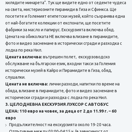
хилядите минарета“. Тук ще видите едно от седемте чудеса
на света, мистериозните пирамиди в Гиза и Сфинкса. Ще
посетите и Големият египетски музей, който съхранява една
от най-богатите колекции от експонати, ще посетите
фабрики за масло и папирус. Екскурзията включва обяд.
Цената на обиколката НЕ включва влизане в пирамидите,
фото и видео заснемане в исторически сгради и разходка с
лодка по река Нил.
Цената включва:
вътрешен полет, екскурзоводско
обслужване на български език, входни такси за Големия
исторически музей в Кайро и Пирамидите в Гиза, обяд,
слушалки.
Цената не включва:
лични разходи, напитки по време на
обяда, влизане в пирамидите, фото и видео заснемане в
исторически сгради и разходка с лодка по река Нил.
3. ЦЕЛОДНЕВНА ЕКСКУРЗИЯ ЛУКСОР С АВТОБУС
ЦЕНА: 110 евро на човек, за деца от 2 до 11.99 г. – 60
евро
Продължителност на екскурзията около 19-20 часа.
Отпътуване между 03:00-04:15 ч. (в зависимост от