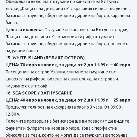
Обиколката включва: пътуване по каналите на Ел Гуна с
лодки; „Къщата на делфините” с красивия си риф; пътуване с
батискаф; плуване, обяд с морски дарове нa борда, каране на
банан.
Цената включва:
Пътуване по каналите на Ел гуна с лодки,
"Къщата на делфините" с красивия си риф, пътуване с
батискаф, плуване, обяд с морски дарове на борда, возене на
надуваем банан.
15. WHITE ISLAND (БЕЛИЯТ ОСТРОВ)
ЦЕНА: 70 евро на човек, за деца от 2 до 11.99 г. – 40 евро
Посещение на остров Утопия, спиране за гмуркане със
шнорхел на рифове, возене на банан, обяд нa острова и
гмуркане с батискаф.
16. SEA SCOPE / BATHYSCAPHE
ЦЕНА: 40 евро на човек, за деца от 2 до 11.99 г. – 25 евро
Продължителност на екскурзията около 3 часа. От 09:00 -
12:00 ч.
Толемите прозорци на батискафа ще ви позволят да видите
фауната и флората на Червено море. Това с перфектна
обиколка за тези, които не могат да се гмуркат. Препоръчва