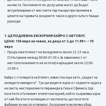
на място. Посочените по-долу цени могат да бъдат
актуализирани от местните партньори при промяна в
цените на горивата, входните такси и други съпътстващи
разходи.
1. ЦЕЛОДНЕВНА ЕКСКУРЗИЯ КАЙРО С АВТОБУС
ЦЕНА: 130 евро на човек, за деца от 2 до 11.99 г. – 70
евро
Продължителност на екскурзията около 22-23 часа.
Отпътуване между 00:00-01:30 ч. (в зависимост от
местоположението на хотела) и връщане около 22:00-
23:00 ч.
Кайро с столицата на Египет, известна още като „градът на
хилядите минарета“. Тук ще видите едно от седемте чудеса
на света, мистериозните пирамиди в Гиза и Сфинкса. Ще
посетите и Големият египетски музей, който съхранява една
от най-богатите колекции от експонати, ще посетите
фабрики за масло и папирус. Екскурзията включва обяд.