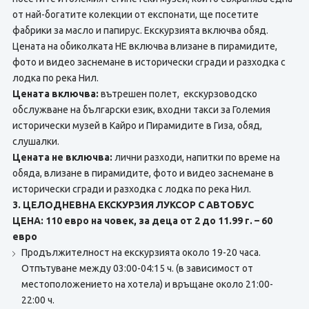
от най-богатите колекции от експонати, ще посетите
фабрики за масло и папирус. Екскурзията включва обяд.
Цената на обиколката НЕ включва влизане в пирамидите,
фото и видео заснемане в исторически сгради и разходка с
лодка по река Нил.
Цената включва:
вътрешен полет, екскурзоводско
обслужване на български език, входни такси за Големия
исторически музей в Кайро и Пирамидите в Гиза, обяд,
слушалки.
Цената не включва:
лични разходи, напитки по време на
обяда, влизане в пирамидите, фото и видео заснемане в
исторически сгради и разходка с лодка по река Нил.
3. ЦЕЛОДНЕВНА ЕКСКУРЗИЯ ЛУКСОР С АВТОБУС
ЦЕНА: 110 евро на човек, за деца от 2 до 11.99 г. – 60
евро
Продължителност на екскурзията около 19-20 часа.
Отпътуване между 03:00-04:15 ч. (в зависимост от
местоположението на хотела) и връщане около 21:00-
22:00 ч.