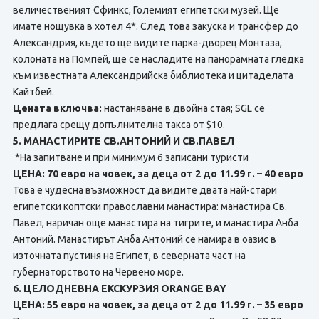
величественият Сфинкс, Големият египетски музей. Ще
имате нощувка в хотел 4*. След това закуска и трансфер до
Александрия, където ще видите парка-дворец Монтаза,
колоната на Помпей, ще се насладите на панорамната гледка
към известната Александрийска библиотека и цитаделата
Кайтбей.
Цената включва:
настаняване в двойна стая; SGL се
предлага срещу допълнителна такса от $10.
5. МАНАСТИРИТЕ СВ.АНТОНИЙ И СВ.ПАВЕЛ
*На запитване и при минимум 6 записани туристи
ЦЕНА: 70 евро на човек, за деца от 2 до 11.99 г. – 40 евро
Това е чудесна възможност да видите двата най-стари
египетски коптски православни манастира: манастира Св.
Павел, наричан още манастира на тигрите, и манастира Анба
Антоний. Манастирът Анба Антоний се намира в оазис в
източната пустиня на Египет, в северната част на
губернаторството на Червено море.
6. ЦЕЛОДНЕВНА ЕКСКУРЗИЯ ORANGE BAY
ЦЕНА: 55 евро на човек, за деца от 2 до 11.99 г. – 35 евро