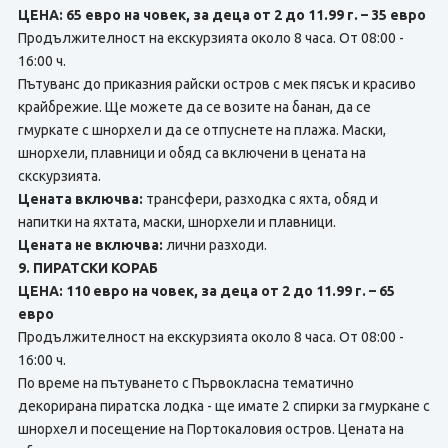
ЦЕНА: 65 евро на човек, за деца от 2 до 11.99 г. – 35 евро
Продължителност на екскурзията около 8 часа. От 08:00 -
16:00 ч.
Пътуванс до приказния райски остров с мек пясък и красиво
крайбрежие. Ще можете да ce возите на банан, да ce
гмуркате с шнорхел и да ce отпуснете нa плажа. Маски,
шнорхели, плавници и обяд са включени в цената на
скскурзията.
Цената включва:
трансфери, разходка с яхта, обяд и
напитки на яхтата, маски, шнорхели и плавници.
Цената не включва:
лични разходи.
9. ПИРАТСКИ КОРАБ
ЦЕНА: 110 евро на човек, за деца от 2 до 11.99 г. – 65
евро
Продължителност на екскурзията около 8 часа. От 08:00 -
16:00 ч.
По време на пътуването с Първокласна тематично
декорирана пиратска лодка - ще имате 2 спирки за гмуркане с
шнорхел и посещение на Портокаловия остров. Цената на