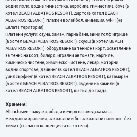
водно поло, водна гимнастика, аеробика, гимнастика, боча (в
хотел BEACH ALBATROS RESORT), дартс (в хотел BEACH
ALBATROS RESORT), плажен волейбол, анимация, Wi-Fi (на
цялата територия)
Платени услуги: сауна, хамам, парна баня, мини голф игрище
(в хотел BEACH ALBATROS RESORT), скуош (в хотел BEACH
ALBATROS RESORT), оборудване за тенис на корт, осветление
за тенис на корт, билярд, игрални автомати, наргиле,
химическо чистене, химическо чистене, лекар, моторни
водни спортове, дайвинг (в хотел BEACH ALBATROS RESORT),
уиндсърфинг (в хотел BEACH ALBATROS RESORT), катамаран
(в хотел BEACH ALBATROS RESORT), яздене на камили (в
хотел BEACH ALBATROS RESORT), шатъл до града.
Хранене:
All Inclusive - закуска, обяд и вечеря на шведска маса,
междинни хранения, алкохолни и безалкохолни напитки - без
лимит (съгласно концепцията на хотела).