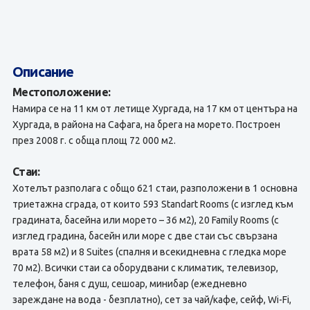
Описание
Местоположение:
Намира се на 11 км от летище Хургада, на 17 км от центъра на
Хургада, в района на Сафага, на брега на морето. Построен
през 2008 г. с обща площ 72 000 м2.
Стаи:
Хотелът разполага с общо 621 стаи, разположени в 1 основна
триетажна сграда, от които 593 Standart Rooms (с изглед към
градината, басейна или морето – 36 м2), 20 Family Rooms (с
изглед градина, басейн или море с две стаи със свързана
врата 58 м2) и 8 Suites (спалня и всекидневна с гледка море
70 м2). Всички стаи са оборудвани с климатик, телевизор,
телефон, баня с душ, сешоар, минибар (ежедневно
зареждане на вода - безплатно), сет за чай/кафе, сейф, Wi-Fi,