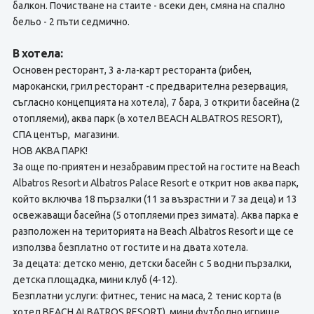
балкон. Почистване на стаите - всеки ден, смяна на спално
бельо - 2 пъти седмично.
В хотела:
Основен ресторант, 3 а-ла-карт ресторанта (рибен,
марокански, грил ресторант -с предварителна резервация,
съгласно концепцията на хотела), 7 бара, 3 открити басейна (2
отопляеми), аква парк (в хотел BEACH ALBATROS RESORT),
СПА център, магазини.
НОВ АКВА ПАРК!
За още по-приятен и незабравим престой на гостите на Beach
Albatros Resort и Albatros Palace Resort е открит нов аква парк,
който включва 18 пързалки (11 за възрастни и 7 за деца) и 13
освежаващи басейна (5 отопляеми през зимата). Аква парка е
разположен на територията на Beach Albatros Resort и ще се
използва безплатно от гостите и на двата хотела.
За децата: детско меню, детски басейн с 5 водни пързалки,
детска площадка, мини клуб (4-12).
Безплатни услуги: фитнес, тенис на маса, 2 тенис корта (в
хотел BEACH ALBATROS RESORT), мини футболно игрище,