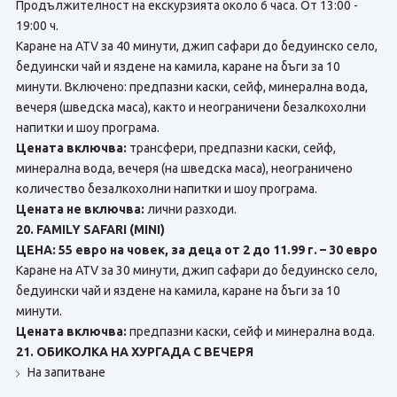
Продължителност на екскурзията около 6 часа. От 13:00 -
19:00 ч.
Каране на ATV за 40 минути, джип сафари до бедуинско село,
бедуински чай и яздене на камила, каране на бъги за 10
минути. Включено: предпазни каски, сейф, минерална вода,
вечеря (шведска маса), както и неограничени безалкохолни
напитки и шоу програма.
Цената включва:
трансфери, предпазни каски, сейф,
минерална вода, вечеря (на шведска маса), неограничено
количество безалкохолни напитки и шоу програма.
Цената не включва:
лични разходи.
20. FAMILY SAFARI (MINI)
ЦЕНА: 55 евро на човек, за деца от 2 до 11.99 г. – 30 евро
Каране на ATV за 30 минути, джип сафари до бедуинско село,
бедуински чай и яздене на камила, каране на бъги за 10
минути.
Цената включва:
предпазни каски, сейф и минерална вода.
21. ОБИКОЛКА НА ХУРГАДА С ВЕЧЕРЯ
На запитване