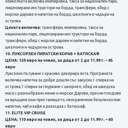
обиколката включва екипировка, такса за национален парк,
лицензирани инструктори на борда, трансфери, обяд с
морски дарове и напитки на борда, шезлонги и чадъри на
острова.
Цената включва:
трансфери, екипировка, такса за
национален парк, лицензирани инструктори на борда,
трансфери, обяд с морски дарове и напитки на борда,
шезлонги и чадъри на острова.
10. ЛУКСОРЗЕН ПИРАТСКИ КОРАБ + БАТИСКАФ
ЦЕНА: 120 евро на човек, за деца от 2 до 11.99 г. – 65
евро
Луксозно пътуване с красиво декорира яхта. Програмата
включва напитка за добре дошли със закуски,1 спирка на
острова,1 спирка за гмуркане с шнорхел, обяд на шведска
маса с разнообразно меню и морски Дарове, пресни плодове
на връщане към пристанището, неограничени безалкохолни
напитки, чай и кафе и разходка с батискаф.
11. ELITE VIP CRUISE
ЦЕНА: 110 евро на човек, за деца от 2 до 11.99 г. – 60
евро