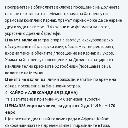
Програмата на обиколката включва посещенис на Долината
на царете, колосите на Мемнон, храма на Хатшепсут и
храмовия комплекс Карнак. Храмът Карнак може да се нарече
друго чудо на света: 134 колони във формата на лотос,
украсени с древни барелефи.
Цената включва:
транспорт с авотбус, екскурзоводско
обслужване на български език, обяд в местен ресторант,
входни такси в обектите / посещение на Карнак и Луксор,
Храма на Хатшепсут, посещение на Долината на царете с
изключително красивите 62 гробници (посещават се 3),
колосите на Мемнон
Цената не включва:
лични разходи, напитки по време на
обяда, посещение на Банановия остров.
4. КАЙРО + АЛЕКСАНДРИЯ (2 ДЕНА)
*На запитване и при минимум 6 записани туристи
ЦЕНА: 325 евро на човек, за деца от 2 до 11.99 г. – 170
евро
Ще посетите двата най-големи града в Африка. Кайро:
съкровищницата на древен Египет, пирамидите в Гиза,