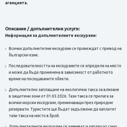
агенцията.
Описание / допълнителни услуги:
Информация за допълнителните екскурзии:
Всички допълнителни екскурзии се провеждат с превод на
български език.
Последователността на екскурзиите се определя на място
и може да бъде променена в зависимост от работното
време на посещаваните обекти.
Допълнително заплащане на екологична такса за влизане
в защитени зони от 01.03.2026. Тази такса се прилага за
всички морски екскурзии, преминаващи през природни
резервати. Туристите ще бъдат задължени да заплатят
тази такса на място в брой.
Допълнителните екскурзии се заявяват и заплащат само