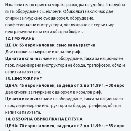
Изключително приятна морска разходка на удобна 4-палубна
якта, оборудвана с шезлонги. Обиколката включва: две
спирки за гмуркане със шнорхел, оборудване,
професионални инструктори, обслужване от сервитьор,
неограничени напитки и обяд на бюфет.
12. ГМУРКАНЕ
ЦЕНА: 65 евро на човек, само за възрастни
Две спирки за гмуркане в коралов риф.
Цената включва:
наем на оборудване, такса за национален
парк, лицензирани инструктори на борда, трапсфсери, обяд и
напитки на яхтата.
13. ШНОРХЕЛИНГ
ЦЕНА: 45 евро на човек, за деца от 2 до 11.99 г. – 30 евро
Две спирки за гмуркане с шнорхел в коралов риф.
Цената включва:
наем на оборудване, такса за национален
парк, лицензирани инструктори па борда, транфери, обяд и
напитки па яхтата.
14. ОБЗОРНА ОБИКОЛКА НА ЕЛ ГУНА
ЦЕНА: 70 евро на човек, за деца от 2 до 11.99 г. – 35 евро