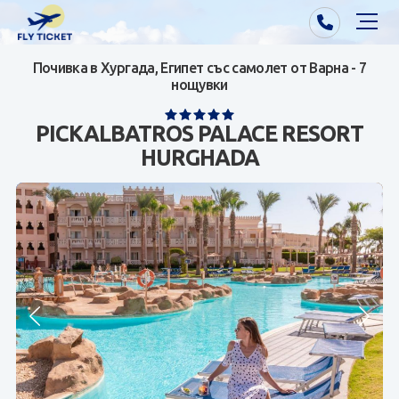
Почивка в Хургада, Египет със самолет от Варна - 7
Почивки от Варна
нощувки
Екзотика
PICKALBATROS PALACE RESORT
HURGHADA
Почивки от София/Пловдив/Бургас
Самолетни билети
Визи
Контакти
За нас