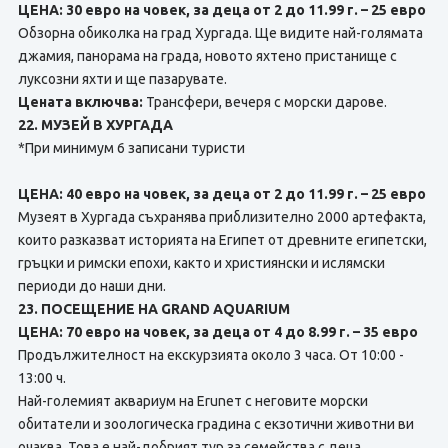
ЦЕНА: 30 евро на човек, за деца от 2 до 11.99 г. – 25 евро
Обзорна обиколка на град Хургада. Ще видите най-голямата
джамия, панорама на града, новото яхтено пристанище с
луксозни яхти и ще пазарувате.
Цената включва:
Трансфери, вечеря с морски дарове.
22. МУЗЕЙ В ХУРГАДА
*При минимум 6 записани туристи
ЦЕНА: 40 евро на човек, за деца от 2 до 11.99 г. – 25 евро
Музеят в Хургада съхранява приблизително 2000 артефакта,
които разказват историята на Египет от древните египетски,
гръцки и римски епохи, както и християнски и ислямски
периоди до наши дни.
23. ПОСЕЩЕНИЕ НА GRAND AQUARIUM
ЦЕНА: 70 евро на човек, за деца от 4 до 8.99 г. – 35 евро
Продължителност на екскурзията около 3 часа. От 10:00 -
13:00 ч.
Най-големият аквариум на Eruneт с неговите морски
обитатели и зоологическа градина с екзотични животни ви
очаква. Това е най-добрият тур за семейства с деца.