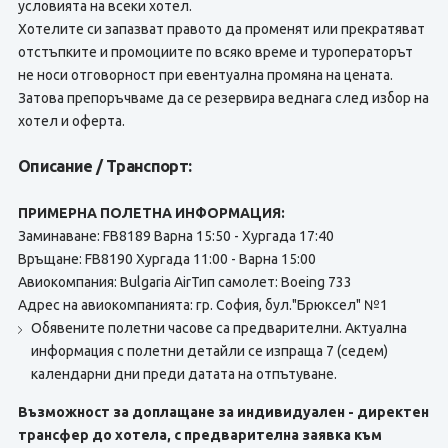
условията на всеки хотел.
Хотелите си запазват правото да променят или прекратяват
отстъпките и промоциите по всяко време и туроператорът
не носи отговорност при евентуална промяна на цената.
Затова препоръчваме да се резервира веднага след избор на
хотел и оферта.
Описание / Транспорт:
ПРИМЕРНА ПОЛЕТНА ИНФОРМАЦИЯ:
Заминаване: FB8189 Варна 15:50 - Хургада 17:40
Връщане: FB8190 Хургада 11:00 - Варна 15:00
Авиокомпания: Bulgaria AirТип самолет: Boeing 733
Адрес на авиокомпанията: гр. София, бул."Брюксел" №1
Обявените полетни часове са предварителни. Актуална
информация с полетни детайли се изпраща 7 (седем)
календарни дни преди датата на отпътуване.
Възможност за доплащане за индивидуален - директен
трансфер до хотела, с предварителна заявка към