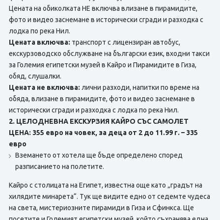
Цената на обиколката НЕ включва влизане в пирамидите,
фото и видео заснемане в исторически сгради и разходка с
лодка по река Нил.
Цената включва:
транспорт с лицензиран автобус,
екскурзоводско обслужване на български език, входни такси
за Големия египетски музей в Кайро и Пирамидите в Гиза,
обяд, слушалки.
Цената не включва:
лични разходи, напитки по време на
обяда, влизане в пирамидите, фото и видео заснемане в
исторически сгради и разходка с лодка по река Нил.
2. ЦЕЛОДНЕВНА ЕКСКУРЗИЯ КАЙРО СЪС САМОЛЕТ
ЦЕНА: 355 евро на човек, за деца от 2 до 11.99 г. – 335
евро
Вземането от хотела ще бъде определено според
разписанието на полетите.
Кайро с столицата на Египет, известна още като „градът на
хилядите минарета“. Тук ще видите едно от седемте чудеса
на света, мистериозните пирамиди в Гиза и Сфинкса. Ще
посетите и Големият египетски музей, който съхранява една