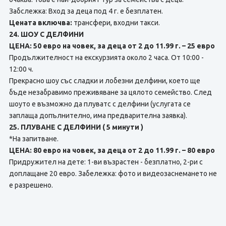
Забслежка: Вход за деца под 4 г. е безплатен.
Цената включва:
трансфери, входни такси.
24. ШОУ С ДЕЛФИНИ
ЦЕНА: 50 евро на човек, за деца от 2 до 11.99 г. – 25 евро
Продължителност на екскурзията около 2 часа. От 10:00 -
12:00 ч.
Прекрасно шоу със сладки и лобезни делфини, което ще
бъде незабравимо преживяване за цялото семейство. След
шоуто е възможно да плуватс с делфини (услугата се
заплаща допълнително, има предварителна заявка).
25. ПЛУВАНЕ С ДЕЛФИНИ ( 5 минути )
*На запитване.
ЦЕНА: 80 евро на човек, за деца от 2 до 11.99 г. – 80 евро
Придружител на дете: 1-ви възрастен - безплатно, 2-ри с
доплащане 20 евро. Забележка: фото и видеозаснемането не
е разрешено.