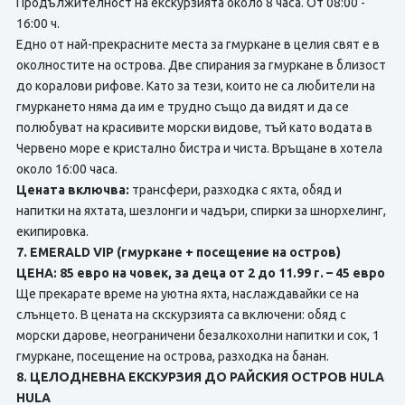
Продължителност на екскурзията около 8 часа. От 08:00 -
16:00 ч.
Едно от най-прекрасните места за гмуркане в целия свят е в
околностите на острова. Две спирания за гмуркане в близост
до коралови рифове. Като за тези, които не са любители на
гмуркането няма да им е трудно също да видят и да се
полюбуват на красивите морски видове, тъй като водата в
Червено море е кристално бистра и чиста. Връщане в хотела
около 16:00 часа.
Цената включва:
трансфери, разходка с яхта, обяд и
напитки на яхтата, шезлонги и чадъри, спирки за шнорхелинг,
екипировка.
7. EMERALD VIP (гмуркане + посещение на остров)
ЦЕНА: 85 евро на човек, за деца от 2 до 11.99 г. – 45 евро
Ще прекарате време на уютна яхта, наслаждавайки се на
слънцето. В цената на скскурзията сa включени: обяд с
морски дарове, неограничени безалкохолни напитки и сок, 1
гмуркане, посещение на острова, разходка на банан.
8. ЦЕЛОДНЕВНА ЕКСКУРЗИЯ ДО РАЙСКИЯ ОСТРОВ HULA
HULA