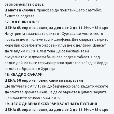
се за семейства с деца.
Цената включва:
трансфер до пристанището с автобус,
билет за лодката.
17. DOLPHIN HOUSE
ЦЕНА: 65 евро на човек, за деца от 2 до 11.99 г. – 35 евро
На сутринта заминавате с яхта от Хургада до място, често
посещавано от големи групи делфини. Две спирки в открито
море при кораловите рифове и плуване с делфини. Шансът
да ги видим с 95%. След това ще се насладите на
пътуването с надуваема бананова лодка и таблет. След
водни дейности се сервира прясно приготвен обяд на борда
на яхтата. Връщане в Хургада.
18. КВАДРО САФАРИ
ЦЕНА: 50 евро на човек, само за възрастни
Ще пътувате с ATV 15 км до бедуинско село, където можете
да опитате ароматен чай. За да се върнете в цивилизацията,
ще изминете отново 15 км. с ATV.
19. ЦЕЛОДНВЕНА ЕКСКУРЗИЯ ЗЛАТНАТА ПУСТИНЯ
ЦЕНА: 65 евро на човек, за деца от 2 до 11.99 г. – 35 евро