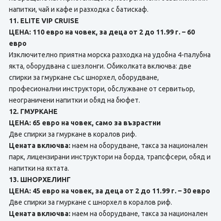
напитки, чай и кафе и разходка с батискаф.
11. ELITE VIP CRUISE
ЦЕНА: 110 евро на човек, за деца от 2 до 11.99 г. – 60
евро
Изключително приятна морска разходка на удобна 4-палубна
якта, оборудвана с шезлонги. Обиколката включва: две
спирки за гмуркане със шнорхел, оборудване,
професионални инструктори, обслужване от сервитьор,
неограничени напитки и обяд на бюфет.
12. ГМУРКАНЕ
ЦЕНА: 65 евро на човек, само за възрастни
Две спирки за гмуркане в коралов риф.
Цената включва:
наем на оборудване, такса за национален
парк, лицензирани инструктори на борда, трапсфсери, обяд и
напитки на яхтата.
13. ШНОРХЕЛИНГ
ЦЕНА: 45 евро на човек, за деца от 2 до 11.99 г. – 30 евро
Две спирки за гмуркане с шнорхел в коралов риф.
Цената включва:
наем на оборудване, такса за национален