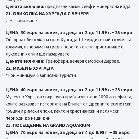
Цената включва:
предпазни каски, сейф и минерална вода.
21. ОБИКОЛКА НА ХУРГАДА С ВЕЧЕРЯ
На запитване
ЦЕНА: 30 евро на човек, за деца от 2 до 11.99 г. – 25 евро
Обзорна обиколка на град Хургада. Ще видите най-голямата
джамия, панорама на града, новото яхтено пристанище с
луксозни яхти и ще пазарувате.
Цената включва:
Трансфери, вечеря с морски дарове.
22. МУЗЕЙ В ХУРГАДА
*При минимум 6 записани туристи
ЦЕНА: 40 евро на човек, за деца от 2 до 11.99 г. – 25 евро
Музеят в Хургада съхранява приблизително 2000 артефакта,
които разказват историята на Египет от древните египетски,
гръцки и римски епохи, както и християнски и ислямски
периоди до наши дни.
23. ПОСЕЩЕНИЕ НА GRAND AQUARIUM
ЦЕНА: 70 евро на човек, за деца от 4 до 8.99 г. – 35 евро