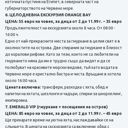
източната пустиня на Египет, в северната част на
губернаторството на Червено море.
6. ЦЕЛОДНЕВНА ЕКСКУРЗИЯ ORANGE BAY
ЦЕНА: 55 евро на човек, за деца от 2 до 11.99 г. – 35 евро
Продължителност на екскурзията около 8 часа. От 08:00 -
16:00 ч.
Едно от най-прекрасните места за гмуркане в целия свят е в
околностите на острова. Две спирания за гмуркане в близост
до коралови рифове. Като за тези, които не са любители на
гмуркането няма да им е трудно също да видят и да се
полюбуват на красивите морски видове, тъй като водата в
Червено море е кристално бистра и чиста. Връщане в хотела
около 16:00 часа.
Цената включва:
трансфери, разходка с яхта, обяд и
напитки на яхтата, шезлонги и чадъри, спирки за шнорхелинг,
екипировка.
7. EMERALD VIP (гмуркане + посещение на остров)
ЦЕНА: 85 евро на човек, за деца от 2 до 11.99 г. – 45 евро
Ще прекарате време на уютна яхта, наслаждавайки се на
слънцето. В цената на скскурзията сa включени: обяд с