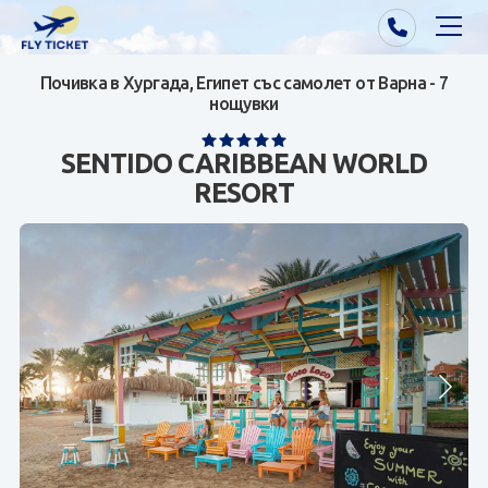
Почивка в Хургада, Египет със самолет от Варна - 7
Почивки от Варна
нощувки
Екзотика
SENTIDO CARIBBEAN WORLD
RESORT
Почивки от София/Пловдив/Бургас
Самолетни билети
Визи
Контакти
За нас