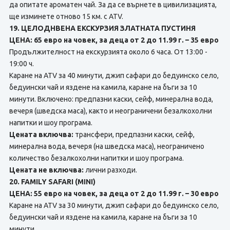
да опитате ароматен чай. За да се върнете в цивилизацията,
ще изминете отново 15 км. с ATV.
19. ЦЕЛОДНВЕНА ЕКСКУРЗИЯ ЗЛАТНАТА ПУСТИНЯ
ЦЕНА: 65 евро на човек, за деца от 2 до 11.99 г. – 35 евро
Продължителност на екскурзията около 6 часа. От 13:00 -
19:00 ч.
Каране на ATV за 40 минути, джип сафари до бедуинско село,
бедуински чай и яздене на камила, каране на бъги за 10
минути. Включено: предпазни каски, сейф, минерална вода,
вечеря (шведска маса), както и неограничени безалкохолни
напитки и шоу програма.
Цената включва:
трансфери, предпазни каски, сейф,
минерална вода, вечеря (на шведска маса), неограничено
количество безалкохолни напитки и шоу програма.
Цената не включва:
лични разходи.
20. FAMILY SAFARI (MINI)
ЦЕНА: 55 евро на човек, за деца от 2 до 11.99 г. – 30 евро
Каране на ATV за 30 минути, джип сафари до бедуинско село,
бедуински чай и яздене на камила, каране на бъги за 10
минути.