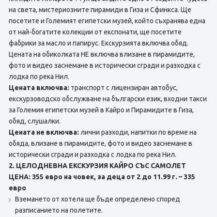
на света, мистериозните пирамиди в Гиза и Сфинкса. Ще
посетите и Големият египетски музей, който съхранява една
от най-богатите колекции от експонати, ще посетите
фабрики за масло и папирус. Екскурзията включва обяд.
Цената на обиколката НЕ включва влизане в пирамидите,
фото и видео заснемане в исторически сгради и разходка с
лодка по река Нил.
Цената включва:
транспорт с лицензиран автобус,
екскурзоводско обслужване на български език, входни такси
за Големия египетски музей в Кайро и Пирамидите в Гиза,
обяд, слушалки.
Цената не включва:
лични разходи, напитки по време на
обяда, влизане в пирамидите, фото и видео заснемане в
исторически сгради и разходка с лодка по река Нил.
2. ЦЕЛОДНЕВНА ЕКСКУРЗИЯ КАЙРО СЪС САМОЛЕТ
ЦЕНА: 355 евро на човек, за деца от 2 до 11.99 г. – 335
евро
Вземането от хотела ще бъде определено според
разписанието на полетите.