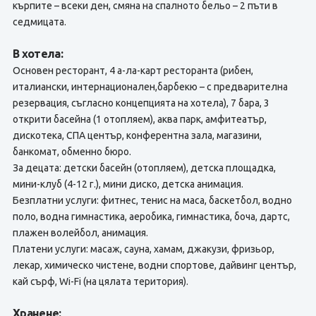
кърпите – всеки ден, смяна на спалното бельо – 2 пъти в
седмицата.
В хотела:
Основен ресторант, 4 а-ла-карт ресторанта (рибен,
италиански, интернационален,барбекю – с предварителна
резервация, съгласно концепцията на хотела), 7 бара, 3
открити басейна (1 отопляем), аква парк, амфитеатър,
дискотека, СПА център, конферентна зала, магазини,
банкомат, обменно бюро.
За децата: детски басейн (отопляем), детска площадка,
мини-клуб (4-12 г.), мини диско, детска анимация.
Безплатни услуги: фитнес, тенис на маса, баскетбол, водно
поло, водна гимнастика, аеробика, гимнастика, боча, дартс,
плажен волейбол, анимация.
Платени услуги: масаж, сауна, хамам, джакузи, фризьор,
лекар, химическо чистене, водни спортове, дайвинг център,
кай сърф, Wi-Fi (на цялата територия).
Хранене: