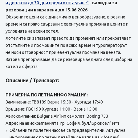
и доплати до 30 дни преди отпътуване“
-
валидна за
резервации направени до 15.06.2026
Обявените цени са с динамично ценообразуване, в реално
време и са пряко свързани с евентуална промяна в цените и
условията на всеки хотел.
Хотелите си запазват правото да променят или прекратяват
отстъпките и промоциите по всяко време и туроператорът
не носи отговорност при евентуална промяна на цената.
Затова препоръчваме да се резервира веднага след избор на
хотел и оферта.
Описание / Транспорт:
ПРИМЕРНА ПОЛЕТНА ИНФОРМАЦИЯ:
Заминаване: FB8189 Варна 15:50 - Хургада 17:40
Връщане: FB8190 Хургада 11:00 - Варна 15:00
Авиокомпания: Bulgaria AirТип самолет: Boeing 733
Адрес на авиокомпанията: гр. София, бул."Брюксел" №1
Обявените полетни часове са предварителни. Актуална
информация с полетни детайли се изпраща 7 (седем)