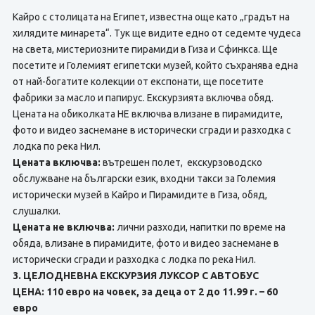
Кайро с столицата на Египет, известна още като „градът на
хилядите минарета“. Тук ще видите едно от седемте чудеса
на света, мистериозните пирамиди в Гиза и Сфинкса. Ще
посетите и Големият египетски музей, който съхранява една
от най-богатите колекции от експонати, ще посетите
фабрики за масло и папирус. Екскурзията включва обяд.
Цената на обиколката НЕ включва влизане в пирамидите,
фото и видео заснемане в исторически сгради и разходка с
лодка по река Нил.
Цената включва:
вътрешен полет, екскурзоводско
обслужване на български език, входни такси за Големия
исторически музей в Кайро и Пирамидите в Гиза, обяд,
слушалки.
Цената не включва:
лични разходи, напитки по време на
обяда, влизане в пирамидите, фото и видео заснемане в
исторически сгради и разходка с лодка по река Нил.
3. ЦЕЛОДНЕВНА ЕКСКУРЗИЯ ЛУКСОР С АВТОБУС
ЦЕНА: 110 евро на човек, за деца от 2 до 11.99 г. – 60
евро