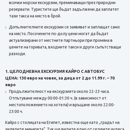
всички морски екскурзии, преминаващи през природни
резервати. Туристите ще бъдат задължени да заплатят
тази такса на място в брой.
Допълнителните екскурзии се заявяват и заплащат само
на място. Посочените по-долу цени могат да бъдат
актуализирани от местните партньори при промяна в
цените на горивата, входните такси и други съпътстващи
разходи.
1. ЦЕЛОДНЕВНА ЕКСКУРЗИЯ КАЙРО С АВТОБУС
ЦЕНА: 130 евро на човек, за деца от 2 до 11.99 г. – 70
евро
Продължителност на екскурзията около 22-23 часа.
Отпътуване между 00:00-01:30 ч. (в зависимост от
местоположението на хотела) и връщане около 22:00-
23:00 ч.
Кайро с столицата на Египет, известна още като „градът на
хилядите минарета“. Тук ще видите едно от седемте чудеса