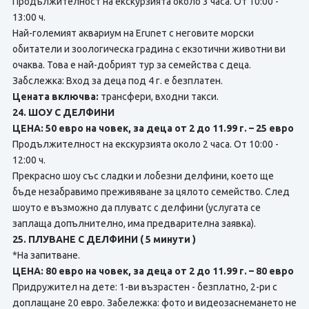
Продължителност на екскурзията около 3 часа. От 10:00 -
13:00 ч.
Най-големият аквариум на Eruneт с неговите морски
обитатели и зоологическа градина с екзотични животни ви
очаква. Това е най-добрият тур за семейства с деца.
Забслежка: Вход за деца под 4 г. е безплатен.
Цената включва:
трансфери, входни такси.
24. ШОУ С ДЕЛФИНИ
ЦЕНА: 50 евро на човек, за деца от 2 до 11.99 г. – 25 евро
Продължителност на екскурзията около 2 часа. От 10:00 -
12:00 ч.
Прекрасно шоу със сладки и лобезни делфини, което ще
бъде незабравимо преживяване за цялото семейство. След
шоуто е възможно да плуватс с делфини (услугата се
заплаща допълнително, има предварителна заявка).
25. ПЛУВАНЕ С ДЕЛФИНИ ( 5 минути )
*На запитване.
ЦЕНА: 80 евро на човек, за деца от 2 до 11.99 г. – 80 евро
Придружител на дете: 1-ви възрастен - безплатно, 2-ри с
доплащане 20 евро. Забележка: фото и видеозаснемането не