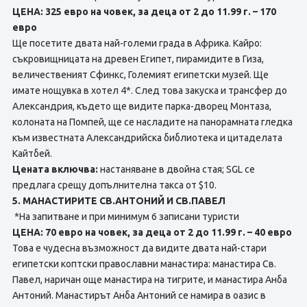
ЦЕНА: 325 евро на човек, за деца от 2 до 11.99 г. – 170
евро
Ще посетите двата най-големи града в Африка. Кайро:
съкровищницата на древен Египет, пирамидите в Гиза,
величественият Сфинкс, Големият египетски музей. Ще
имате нощувка в хотел 4*. След това закуска и трансфер до
Александрия, където ще видите парка-дворец Монтаза,
колоната на Помпей, ще се насладите на панорамната гледка
към известната Александрийска библиотека и цитаделата
Кайтбей.
Цената включва:
настаняване в двойна стая; SGL се
предлага срещу допълнителна такса от $10.
5. МАНАСТИРИТЕ СВ.АНТОНИЙ И СВ.ПАВЕЛ
*На запитване и при минимум 6 записани туристи
ЦЕНА: 70 евро на човек, за деца от 2 до 11.99 г. – 40 евро
Това е чудесна възможност да видите двата най-стари
египетски коптски православни манастира: манастира Св.
Павел, наричан още манастира на тигрите, и манастира Анба
Антоний. Манастирът Анба Антоний се намира в оазис в