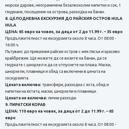
морски дарове, неограничени безалкохолни напитки и сок, 1
гмуркане, посещение на острова, разходка на банан.
8. ЦЕЛОДНЕВНА ЕКСКУРЗИЯ ДО РАЙСКИЯ ОСТРОВ HULA
HULA
ЦЕНА: 65 евро на човек, за деца от 2 до 11.99 г. – 35 евро
Продължителност на екскурзията около 8 часа. От 08:00 -
16:00 ч.
Пътуванс до приказния райски остров с мек пясък и красиво
крайбрежие. Ще можете да ce возите на банан, да ce
гмуркате с шнорхел и да ce отпуснете нa плажа. Маски,
шнорхели, плавници и обяд са включени в цената на
скскурзията.
Цената включва:
трансфери, разходка с яхта, обяд и
напитки на яхтата, маски, шнорхели и плавници.
Цената не включва:
лични разходи.
9. ПИРАТСКИ КОРАБ
ЦЕНА: 110 евро на човек, за деца от 2 до 11.99 г. – 65
евро
Продължителност на екскурзията около 8 часа. От 08:00 -