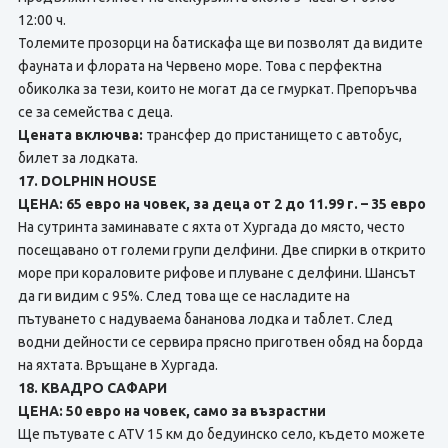
12:00 ч.
Толемите прозорци на батискафа ще ви позволят да видите
фауната и флората на Червено море. Това с перфектна
обиколка за тези, които не могат да се гмуркат. Препоръчва
се за семейства с деца.
Цената включва:
трансфер до пристанището с автобус,
билет за лодката.
17. DOLPHIN HOUSE
ЦЕНА: 65 евро на човек, за деца от 2 до 11.99 г. – 35 евро
На сутринта заминавате с яхта от Хургада до място, често
посещавано от големи групи делфини. Две спирки в открито
море при кораловите рифове и плуване с делфини. Шансът
да ги видим с 95%. След това ще се насладите на
пътуването с надуваема бананова лодка и таблет. След
водни дейности се сервира прясно приготвен обяд на борда
на яхтата. Връщане в Хургада.
18. КВАДРО САФАРИ
ЦЕНА: 50 евро на човек, само за възрастни
Ще пътувате с ATV 15 км до бедуинско село, където можете