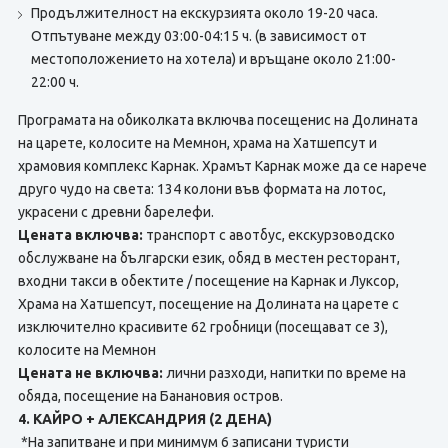
Продължителност на екскурзията около 19-20 часа.
Отпътуване между 03:00-04:15 ч. (в зависимост от
местоположението на хотела) и връщане около 21:00-
22:00 ч.
Програмата на обиколката включва посещенис на Долината
на царете, колосите на Мемнон, храма на Хатшепсут и
храмовия комплекс Карнак. Храмът Карнак може да се нарече
друго чудо на света: 134 колони във формата на лотос,
украсени с древни барелефи.
Цената включва:
транспорт с авотбус, екскурзоводско
обслужване на български език, обяд в местен ресторант,
входни такси в обектите / посещение на Карнак и Луксор,
Храма на Хатшепсут, посещение на Долината на царете с
изключително красивите 62 гробници (посещават се 3),
колосите на Мемнон
Цената не включва:
лични разходи, напитки по време на
обяда, посещение на Банановия остров.
4. КАЙРО + АЛЕКСАНДРИЯ (2 ДЕНА)
*На запитване и при минимум 6 записани туристи