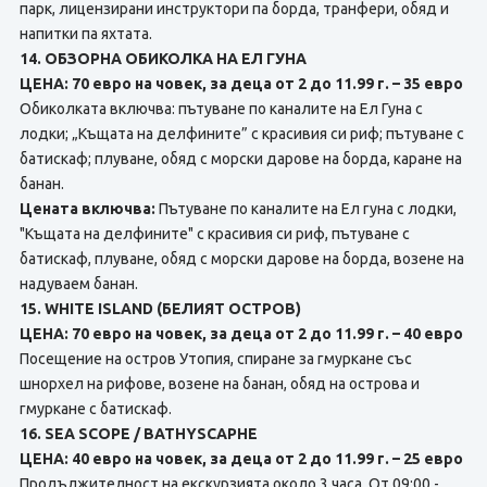
парк, лицензирани инструктори па борда, транфери, обяд и
напитки па яхтата.
14. ОБЗОРНА ОБИКОЛКА НА ЕЛ ГУНА
ЦЕНА: 70 евро на човек, за деца от 2 до 11.99 г. – 35 евро
Обиколката включва: пътуване по каналите на Ел Гуна с
лодки; „Къщата на делфините” с красивия си риф; пътуване с
батискаф; плуване, обяд с морски дарове нa борда, каране на
банан.
Цената включва:
Пътуване по каналите на Ел гуна с лодки,
"Къщата на делфините" с красивия си риф, пътуване с
батискаф, плуване, обяд с морски дарове на борда, возене на
надуваем банан.
15. WHITE ISLAND (БЕЛИЯТ ОСТРОВ)
ЦЕНА: 70 евро на човек, за деца от 2 до 11.99 г. – 40 евро
Посещение на остров Утопия, спиране за гмуркане със
шнорхел на рифове, возене на банан, обяд нa острова и
гмуркане с батискаф.
16. SEA SCOPE / BATHYSCAPHE
ЦЕНА: 40 евро на човек, за деца от 2 до 11.99 г. – 25 евро
Продължителност на екскурзията около 3 часа. От 09:00 -