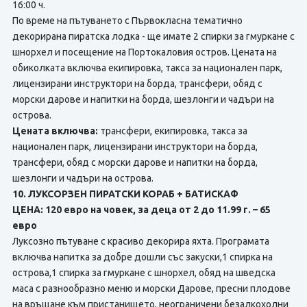
16:00 ч.
По време на пътуването с Първокласна тематично
декорирана пиратска лодка - ще имате 2 спирки за гмуркане с
шнорхел и посещение на Портокаловия остров. Цената на
обиколката включва екипировка, такса за национален парк,
лицензирани инструктори на борда, трансфери, обяд с
морски дарове и напитки на борда, шезлонги и чадъри на
острова.
Цената включва:
трансфери, екипировка, такса за
национален парк, лицензирани инструктори на борда,
трансфери, обяд с морски дарове и напитки на борда,
шезлонги и чадъри на острова.
10. ЛУКСОРЗЕН ПИРАТСКИ КОРАБ + БАТИСКАФ
ЦЕНА: 120 евро на човек, за деца от 2 до 11.99 г. – 65
евро
Луксозно пътуване с красиво декорира яхта. Програмата
включва напитка за добре дошли със закуски,1 спирка на
острова,1 спирка за гмуркане с шнорхел, обяд на шведска
маса с разнообразно меню и морски Дарове, пресни плодове
на връщане към пристанището, неограничени безалкохолни