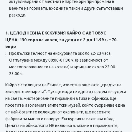
актуализирани от местните партньори при промяна в
цените на горивата, входните такси и други съпътстващи
разходи.
1. ЦЕЛОДНЕВНА ЕКСКУРЗИЯ КАЙРО С АВТОБУС
ЦЕНА: 130 евро на човек, за деца от 2 до 11.99 г. – 70
евро
Продължителност на екскурзията около 22-23 часа.
Отпътуване между 00:00-01:30 ч. (в зависимост от
местоположението на хотела) и връщане около 22:00-
23:00 ч.
Кайро с столицата на Египет, известна още като „градът на
хилядите минарета“. Тук ще видите едно от седемте чудеса
на света, мистериозните пирамиди в Гиза и Сфинкса. Ще
посетите и Големият египетски музей, който съхранява една
от най-богатите колекции от експонати, ще посетите
фабрики за масло и папирус. Екскурзията включва обяд.
Цената на обиколката НЕ включва влизане в пирамидите,