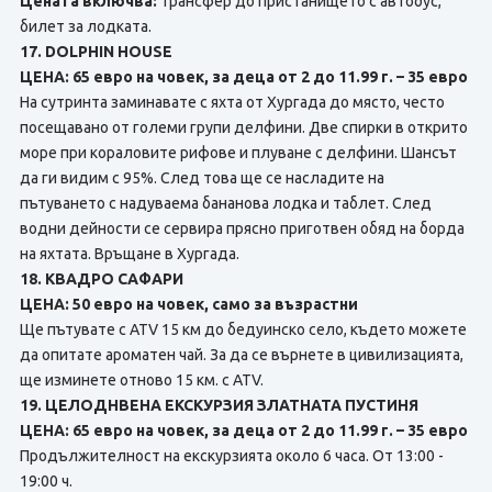
Цената включва:
трансфер до пристанището с автобус,
билет за лодката.
17. DOLPHIN HOUSE
ЦЕНА: 65 евро на човек, за деца от 2 до 11.99 г. – 35 евро
На сутринта заминавате с яхта от Хургада до място, често
посещавано от големи групи делфини. Две спирки в открито
море при кораловите рифове и плуване с делфини. Шансът
да ги видим с 95%. След това ще се насладите на
пътуването с надуваема бананова лодка и таблет. След
водни дейности се сервира прясно приготвен обяд на борда
на яхтата. Връщане в Хургада.
18. КВАДРО САФАРИ
ЦЕНА: 50 евро на човек, само за възрастни
Ще пътувате с ATV 15 км до бедуинско село, където можете
да опитате ароматен чай. За да се върнете в цивилизацията,
ще изминете отново 15 км. с ATV.
19. ЦЕЛОДНВЕНА ЕКСКУРЗИЯ ЗЛАТНАТА ПУСТИНЯ
ЦЕНА: 65 евро на човек, за деца от 2 до 11.99 г. – 35 евро
Продължителност на екскурзията около 6 часа. От 13:00 -
19:00 ч.