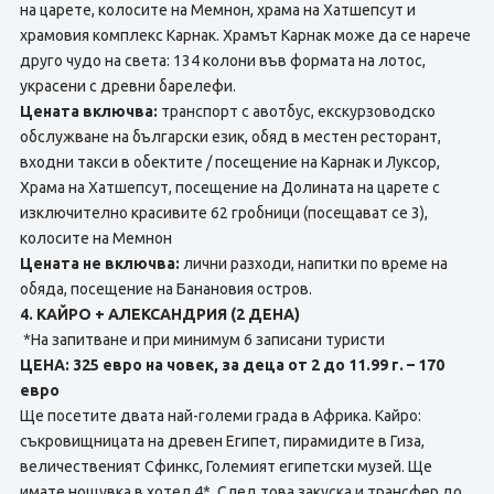
на царете, колосите на Мемнон, храма на Хатшепсут и
храмовия комплекс Карнак. Храмът Карнак може да се нарече
друго чудо на света: 134 колони във формата на лотос,
украсени с древни барелефи.
Цената включва:
транспорт с авотбус, екскурзоводско
обслужване на български език, обяд в местен ресторант,
входни такси в обектите / посещение на Карнак и Луксор,
Храма на Хатшепсут, посещение на Долината на царете с
изключително красивите 62 гробници (посещават се 3),
колосите на Мемнон
Цената не включва:
лични разходи, напитки по време на
обяда, посещение на Банановия остров.
4. КАЙРО + АЛЕКСАНДРИЯ (2 ДЕНА)
*На запитване и при минимум 6 записани туристи
ЦЕНА: 325 евро на човек, за деца от 2 до 11.99 г. – 170
евро
Ще посетите двата най-големи града в Африка. Кайро:
съкровищницата на древен Египет, пирамидите в Гиза,
величественият Сфинкс, Големият египетски музей. Ще
имате нощувка в хотел 4*. След това закуска и трансфер до