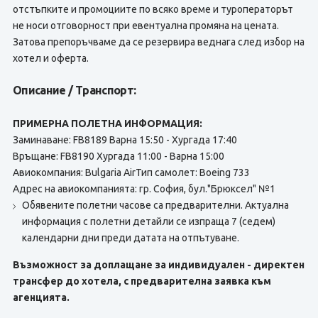
отстъпките и промоциите по всяко време и туроператорът
не носи отговорност при евентуална промяна на цената.
Затова препоръчваме да се резервира веднага след избор на
хотел и оферта.
Описание / Транспорт:
ПРИМЕРНА ПОЛЕТНА ИНФОРМАЦИЯ:
Заминаване: FB8189 Варна 15:50 - Хургада 17:40
Връщане: FB8190 Хургада 11:00 - Варна 15:00
Авиокомпания: Bulgaria AirТип самолет: Boeing 733
Адрес на авиокомпанията: гр. София, бул."Брюксел" №1
Обявените полетни часове са предварителни. Актуална
информация с полетни детайли се изпраща 7 (седем)
календарни дни преди датата на отпътуване.
Възможност за доплащане за индивидуален - директен
трансфер до хотела, с предварителна заявка към
агенцията.