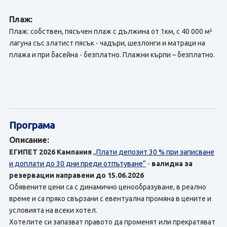
Плаж:
Плаж: собствен, пясъчен плаж с дължина от 1км, с 40 000 м²
лагуна със златист пясък - чадъри, шезлонги и матраци на
плажа и при басейна - безплатно. Плажни кърпи – безплатно.
Програма
Описание:
ЕГИПЕТ 2026
Кампания
„Плати депозит 30 % при записване
и доплати до 30 дни преди отпътуване“
-
валидна за
резервации направени до 15.06.2026
Обявените цени са с динамично ценообразуване, в реално
време и са пряко свързани с евентуална промяна в цените и
условията на всеки хотел.
Хотелите си запазват правото да променят или прекратяват