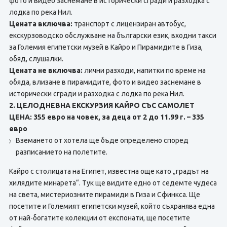
фото и видео заснемане в исторически сгради и разходка с
лодка по река Нил.
Цената включва:
транспорт с лицензиран автобус,
екскурзоводско обслужване на български език, входни такси
за Големия египетски музей в Кайро и Пирамидите в Гиза,
обяд, слушалки.
Цената не включва:
лични разходи, напитки по време на
обяда, влизане в пирамидите, фото и видео заснемане в
исторически сгради и разходка с лодка по река Нил.
2. ЦЕЛОДНЕВНА ЕКСКУРЗИЯ КАЙРО СЪС САМОЛЕТ
ЦЕНА: 355 евро на човек, за деца от 2 до 11.99 г. – 335
евро
Вземането от хотела ще бъде определено според
разписанието на полетите.
Кайро с столицата на Египет, известна още като „градът на
хилядите минарета“. Тук ще видите едно от седемте чудеса
на света, мистериозните пирамиди в Гиза и Сфинкса. Ще
посетите и Големият египетски музей, който съхранява една
от най-богатите колекции от експонати, ще посетите