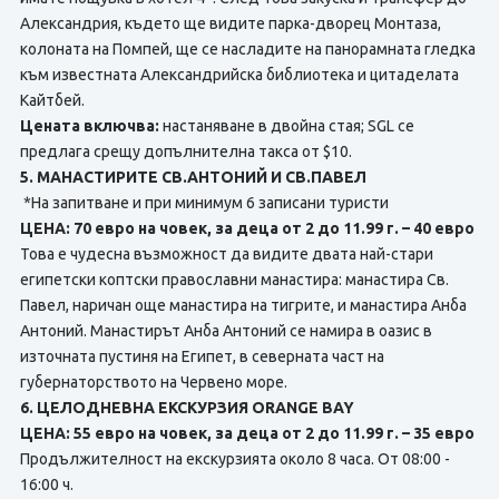
Александрия, където ще видите парка-дворец Монтаза,
колоната на Помпей, ще се насладите на панорамната гледка
към известната Александрийска библиотека и цитаделата
Кайтбей.
Цената включва:
настаняване в двойна стая; SGL се
предлага срещу допълнителна такса от $10.
5. МАНАСТИРИТЕ СВ.АНТОНИЙ И СВ.ПАВЕЛ
*На запитване и при минимум 6 записани туристи
ЦЕНА: 70 евро на човек, за деца от 2 до 11.99 г. – 40 евро
Това е чудесна възможност да видите двата най-стари
египетски коптски православни манастира: манастира Св.
Павел, наричан още манастира на тигрите, и манастира Анба
Антоний. Манастирът Анба Антоний се намира в оазис в
източната пустиня на Египет, в северната част на
губернаторството на Червено море.
6. ЦЕЛОДНЕВНА ЕКСКУРЗИЯ ORANGE BAY
ЦЕНА: 55 евро на човек, за деца от 2 до 11.99 г. – 35 евро
Продължителност на екскурзията около 8 часа. От 08:00 -
16:00 ч.