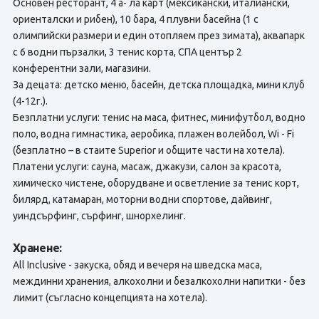
Основен ресторант, 4 а- ла карт (мексикански, италиански,
ориенталски и рибен), 10 бара, 4 плувни басейна (1 с
олимпийски размери и един отопляем през зимата), аквапарк
с 6 водни пързалки, 3 тенис корта, СПА център 2
конферентни зали, магазини.
За децата: детско меню, басейн, детска площадка, мини клуб
(4-12г.).
Безплатни услуги: тенис на маса, фитнес, минифутбол, водно
поло, водна гимнастика, аеробика, плажен волейбол, Wi - Fi
(безплатно – в стаите Superior и общите части на хотела).
Платени услуги: сауна, масаж, джакузи, салон за красота,
химическо чистене, оборудване и осветление за тенис корт,
билярд, катамаран, моторни водни спортове, дайвинг,
уиндсърфинг, сърфинг, шнорхелинг.
Хранене:
All Inclusive - закуска, обяд и вечеря на шведска маса,
междинни хранения, алкохолни и безалкохолни напитки - без
лимит (съгласно концепцията на хотела).