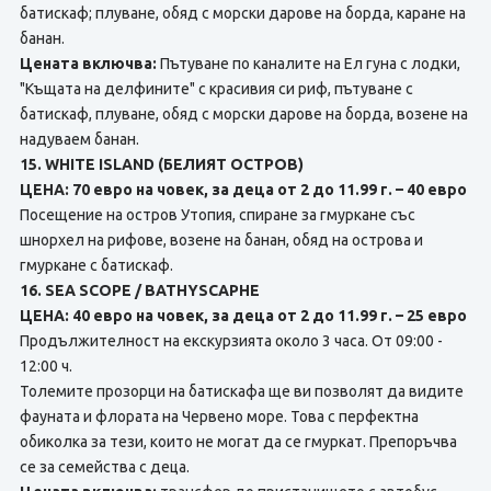
батискаф; плуване, обяд с морски дарове нa борда, каране на
банан.
Цената включва:
Пътуване по каналите на Ел гуна с лодки,
"Къщата на делфините" с красивия си риф, пътуване с
батискаф, плуване, обяд с морски дарове на борда, возене на
надуваем банан.
15. WHITE ISLAND (БЕЛИЯТ ОСТРОВ)
ЦЕНА: 70 евро на човек, за деца от 2 до 11.99 г. – 40 евро
Посещение на остров Утопия, спиране за гмуркане със
шнорхел на рифове, возене на банан, обяд нa острова и
гмуркане с батискаф.
16. SEA SCOPE / BATHYSCAPHE
ЦЕНА: 40 евро на човек, за деца от 2 до 11.99 г. – 25 евро
Продължителност на екскурзията около 3 часа. От 09:00 -
12:00 ч.
Толемите прозорци на батискафа ще ви позволят да видите
фауната и флората на Червено море. Това с перфектна
обиколка за тези, които не могат да се гмуркат. Препоръчва
се за семейства с деца.