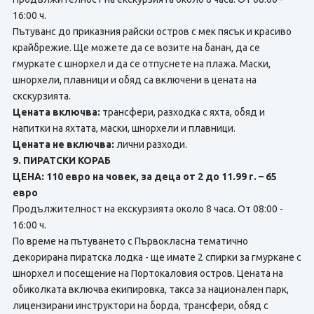
16:00 ч.
Пътуванс до приказния райски остров с мек пясък и красиво
крайбрежие. Ще можете да ce возите на банан, да ce
гмуркате с шнорхел и да ce отпуснете нa плажа. Маски,
шнорхели, плавници и обяд са включени в цената на
скскурзията.
Цената включва:
трансфери, разходка с яхта, обяд и
напитки на яхтата, маски, шнорхели и плавници.
Цената не включва:
лични разходи.
9. ПИРАТСКИ КОРАБ
ЦЕНА: 110 евро на човек, за деца от 2 до 11.99 г. – 65
евро
Продължителност на екскурзията около 8 часа. От 08:00 -
16:00 ч.
По време на пътуването с Първокласна тематично
декорирана пиратска лодка - ще имате 2 спирки за гмуркане с
шнорхел и посещение на Портокаловия остров. Цената на
обиколката включва екипировка, такса за национален парк,
лицензирани инструктори на борда, трансфери, обяд с