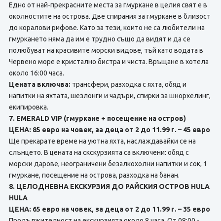
Едно от най-прекрасните места за гмуркане в целия свят е в
околностите на острова. Две спирания за гмуркане в близост
до коралови рифове. Като за тези, които не са любители на
гмуркането няма да им е трудно също да видят и да се
полюбуват на красивите морски видове, тъй като водата в
Червено море е кристално бистра и чиста. Връщане в хотела
около 16:00 часа.
Цената включва:
трансфери, разходка с яхта, обяд и
напитки на яхтата, шезлонги и чадъри, спирки за шнорхелинг,
екипировка.
7. EMERALD VIP (гмуркане + посещение на остров)
ЦЕНА: 85 евро на човек, за деца от 2 до 11.99 г. – 45 евро
Ще прекарате време на уютна яхта, наслаждавайки се на
слънцето. В цената на скскурзията сa включени: обяд с
морски дарове, неограничени безалкохолни напитки и сок, 1
гмуркане, посещение на острова, разходка на банан.
8. ЦЕЛОДНЕВНА ЕКСКУРЗИЯ ДО РАЙСКИЯ ОСТРОВ HULA
HULA
ЦЕНА: 65 евро на човек, за деца от 2 до 11.99 г. – 35 евро
Продължителност на екскурзията около 8 часа. От 08:00 -