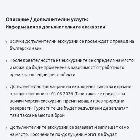
Описание / допълнителни услуги:
Информация за допълнителните екскурзии:
Всички допълнителни екскурзии се провеждат с превод на
български език.
Последователността на екскурзиите се определя на място
и може да бъде променена в зависимост от работното
време на посещаваните обекти.
Допълнително заплащане на екологична такса за влизане
в защитени зони от 01.03.2026. Тази такса се прилага за
всички морски екскурзии, преминаващи през природни
резервати. Туристите ще бъдат задължени да заплатят
тази такса на място в брой.
Допълнителните екскурзии се заявяват и заплащат само
на място. Посочените по-долу цени могат да бъдат