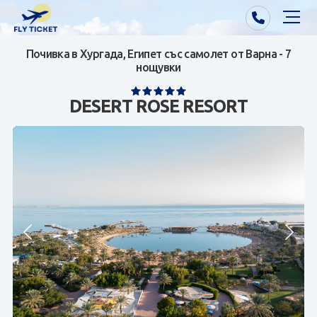
Почивка в Хургада, Египет със самолет от Варна - 7
Почивки от Варна
нощувки
Екзотика
DESERT ROSE RESORT
Почивки от София/Пловдив/Бургас
Самолетни билети
Визи
Контакти
За нас