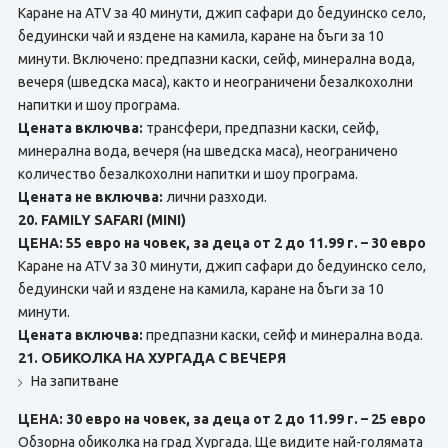
Каране на ATV за 40 минути, джип сафари до бедуинско село,
бедуински чай и яздене на камила, каране на бъги за 10
минути. Включено: предпазни каски, сейф, минерална вода,
вечеря (шведска маса), както и неограничени безалкохолни
напитки и шоу програма.
Цената включва:
трансфери, предпазни каски, сейф,
минерална вода, вечеря (на шведска маса), неограничено
количество безалкохолни напитки и шоу програма.
Цената не включва:
лични разходи.
20. FAMILY SAFARI (MINI)
ЦЕНА: 55 евро на човек, за деца от 2 до 11.99 г. – 30 евро
Каране на ATV за 30 минути, джип сафари до бедуинско село,
бедуински чай и яздене на камила, каране на бъги за 10
минути.
Цената включва:
предпазни каски, сейф и минерална вода.
21. ОБИКОЛКА НА ХУРГАДА С ВЕЧЕРЯ
На запитване
ЦЕНА: 30 евро на човек, за деца от 2 до 11.99 г. – 25 евро
Обзорна обиколка на град Хургада. Ще видите най-голямата