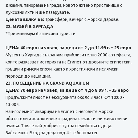
джамия, панорама на града, новото яхтено пристанище с
луксозни яхти и ще пазарувате.
Цената включва:
Трансфери, вечеря с морски дарове.
22. МУЗЕЙ В ХУРГАДА
*При минимум 6 записани туристи
ЦЕНА: 40 евро на човек, за деца от 2 до 11.99 г. – 25 евро
Музеят в Хургада съхранява приблизително 2000 артефакта,
които разказват историята на Египет от древните египетски,
гръцки и римски епохи, както и християнски и ислямски
периоди до наши дни.
23. ПОСЕЩЕНИЕ НА GRAND AQUARIUM
ЦЕНА: 70 евро на човек, за деца от 4 до 8.99 г. – 35 евро
Продължителност на екскурзията около 3 часа. От 10:00 -
13:00 ч.
Най-големият аквариум на Eruneт с неговите морски
обитатели и зоологическа градина с екзотични животни ви
очаква. Това е най-добрият тур за семейства с деца.
Забслежка: Вход за деца под 4 г. е безплатен.