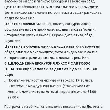
фабрики за масло и папирус. Екскурзията включва обяд.
Цената на обиколката НЕ включва влизане в пирамидите,
фото и видео заснемане в исторически сгради и разходка с
лодка по река Нил.
Цената включва:
вътрешен полет, екскурзоводско
обслужване на български език, входни такси за Големия
исторически музей в Кайро и Пирамидите в Гиза, обяд,
слушалки.
Цената не включва:
лични разходи, напитки по време на
обяда, влизане в пирамидите, фото и видео заснемане в
исторически сгради и разходка с лодка по река Нил.
3. ЦЕЛОДНЕВНА ЕКСКУРЗИЯ ЛУКСОР С АВТОБУС
ЦЕНА: 110 евро на човек, за деца от 2 до 11.99 г. – 60
евро
Продължителност на екскурзията около 19-20 часа.
Отпътуване между 03:00-04:15 ч. (в зависимост от
местоположението на хотела) и връщане около 21:00-
22:00 ч.
Програмата на обиколката включва посещенис на Долината