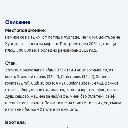
Описание
Местоположение:
Намира се на 12 км. от летище Хургада, на 16 км. центъра на
Хургада, на брега на морето. Построен през 2001 г., с обща
площ 300 000 м². Последно реновиран 2025 год.
Стаи:
Хотелът разполага с общо 872 стаи и 40 апартаменти, от
които Standard romms (32 m²), Club rooms (32 m²), Superior
rooms (32 m²), Club suites (64 м2), Junior suites (64 м2). Всички
стаи са оборудвани с климатик, телевизор, телефон, баня с
душ, сешоар, машина за чай/кафе, мини бар (платен), сейф
(безплатен), балкон. Почистване на стаите - всеки ден, смяна
на спално бельо – 2 пъти в седмицата.
В хотела: