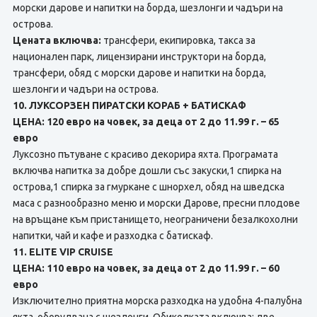
морски дарове и напитки на борда, шезлонги и чадъри на
острова.
Цената включва:
трансфери, екипировка, такса за
национален парк, лицензирани инструктори на борда,
трансфери, обяд с морски дарове и напитки на борда,
шезлонги и чадъри на острова.
10. ЛУКСОРЗЕН ПИРАТСКИ КОРАБ + БАТИСКАФ
ЦЕНА: 120 евро на човек, за деца от 2 до 11.99 г. – 65
евро
Луксозно пътуване с красиво декорира яхта. Програмата
включва напитка за добре дошли със закуски,1 спирка на
острова,1 спирка за гмуркане с шнорхел, обяд на шведска
маса с разнообразно меню и морски Дарове, пресни плодове
на връщане към пристанището, неограничени безалкохолни
напитки, чай и кафе и разходка с батискаф.
11. ELITE VIP CRUISE
ЦЕНА: 110 евро на човек, за деца от 2 до 11.99 г. – 60
евро
Изключително приятна морска разходка на удобна 4-палубна