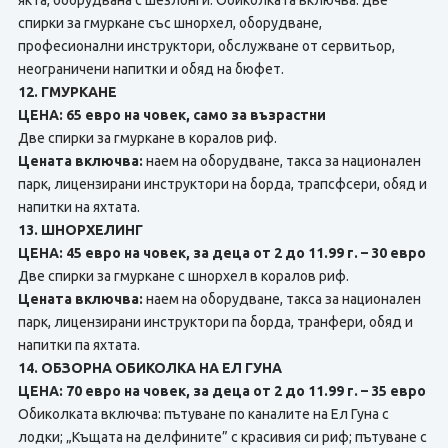
якта, оборудвана с шезлонги. Обиколката включва: две
спирки за гмуркане със шнорхел, оборудване,
професионални инструктори, обслужване от сервитьор,
неограничени напитки и обяд на бюфет.
12. ГМУРКАНЕ
ЦЕНА: 65 евро на човек, само за възрастни
Две спирки за гмуркане в коралов риф.
Цената включва:
наем на оборудване, такса за национален
парк, лицензирани инструктори на борда, трапсфсери, обяд и
напитки на яхтата.
13. ШНОРХЕЛИНГ
ЦЕНА: 45 евро на човек, за деца от 2 до 11.99 г. – 30 евро
Две спирки за гмуркане с шнорхел в коралов риф.
Цената включва:
наем на оборудване, такса за национален
парк, лицензирани инструктори па борда, транфери, обяд и
напитки па яхтата.
14. ОБЗОРНА ОБИКОЛКА НА ЕЛ ГУНА
ЦЕНА: 70 евро на човек, за деца от 2 до 11.99 г. – 35 евро
Обиколката включва: пътуване по каналите на Ел Гуна с
лодки; „Къщата на делфините” с красивия си риф; пътуване с