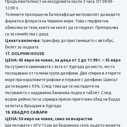
Продължителност на екскурзията около 3 часа. От 09:00 -
12:00 ч.
Толемите прозорци на батискафа ще ви позволят да видите
фауната и флората на Червено море. Това с перфектна
обиколка за тези, които не могат да се гмуркат. Препоръчва
се за семейства с деца.
Цената включва:
трансфер до пристанището с автобус,
билет за лодката.
17. DOLPHIN HOUSE
ЦЕНА: 65 евро на човек, за деца от 2 до 11.99 г. – 35 евро
На сутринта заминавате с яхта от Хургада до място, често
посещавано от големи групи делфини. Две спирки в открито
море при кораловите рифове и плуване с делфини. Шансът
да ги видим с 95%. След това ще се насладите на
пътуването с надуваема бананова лодка и таблет. След
водни дейности се сервира прясно приготвен обяд на борда
на яхтата. Връщане в Хургада.
18. КВАДРО САФАРИ
ЦЕНА: 50 евро на човек, само за възрастни
Ще пътувате с ATV 15 км до бедуинско село, където можете