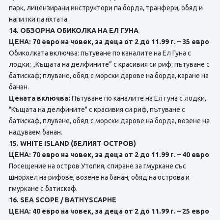
парк, лицензирани инструктори па борда, транфери, обяд и
напитки па яхтата.
14. ОБЗОРНА ОБИКОЛКА НА ЕЛ ГУНА
ЦЕНА: 70 евро на човек, за деца от 2 до 11.99 г. – 35 евро
Обиколката включва: пътуване по каналите на Ел Гуна с
лодки; „Къщата на делфините” с красивия си риф; пътуване с
батискаф; плуване, обяд с морски дарове нa борда, каране на
банан.
Цената включва:
Пътуване по каналите на Ел гуна с лодки,
"Къщата на делфините" с красивия си риф, пътуване с
батискаф, плуване, обяд с морски дарове на борда, возене на
надуваем банан.
15. WHITE ISLAND (БЕЛИЯТ ОСТРОВ)
ЦЕНА: 70 евро на човек, за деца от 2 до 11.99 г. – 40 евро
Посещение на остров Утопия, спиране за гмуркане със
шнорхел на рифове, возене на банан, обяд нa острова и
гмуркане с батискаф.
16. SEA SCOPE / BATHYSCAPHE
ЦЕНА: 40 евро на човек, за деца от 2 до 11.99 г. – 25 евро