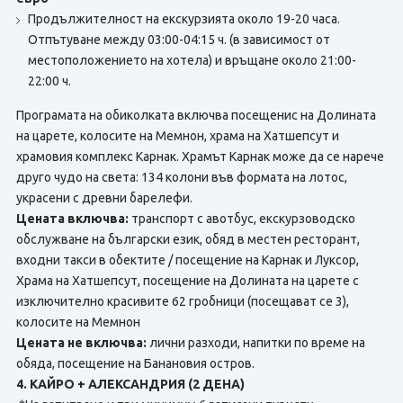
Продължителност на екскурзията около 19-20 часа.
Отпътуване между 03:00-04:15 ч. (в зависимост от
местоположението на хотела) и връщане около 21:00-
22:00 ч.
Програмата на обиколката включва посещенис на Долината
на царете, колосите на Мемнон, храма на Хатшепсут и
храмовия комплекс Карнак. Храмът Карнак може да се нарече
друго чудо на света: 134 колони във формата на лотос,
украсени с древни барелефи.
Цената включва:
транспорт с авотбус, екскурзоводско
обслужване на български език, обяд в местен ресторант,
входни такси в обектите / посещение на Карнак и Луксор,
Храма на Хатшепсут, посещение на Долината на царете с
изключително красивите 62 гробници (посещават се 3),
колосите на Мемнон
Цената не включва:
лични разходи, напитки по време на
обяда, посещение на Банановия остров.
4. КАЙРО + АЛЕКСАНДРИЯ (2 ДЕНА)