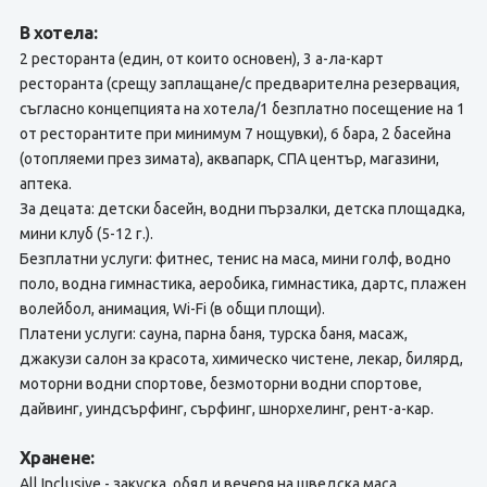
В хотела:
2 ресторанта (един, от които основен), 3 а-ла-карт
ресторанта (срещу заплащане/с предварителна резервация,
съгласно концепцията на хотела/1 безплатно посещение на 1
от ресторантите при минимум 7 нощувки), 6 бара, 2 басейна
(отопляеми през зимата), аквапарк, СПА център, магазини,
аптека.
За децата: детски басейн, водни пързалки, детска площадка,
мини клуб (5-12 г.).
Безплатни услуги: фитнес, тенис на маса, мини голф, водно
поло, водна гимнастика, аеробика, гимнастика, дартс, плажен
волейбол, анимация, Wi-Fi (в общи площи).
Платени услуги: сауна, парна баня, турска баня, масаж,
джакузи салон за красота, химическо чистене, лекар, билярд,
моторни водни спортове, безмоторни водни спортове,
дайвинг, уиндсърфинг, сърфинг, шнорхелинг, рент-а-кар.
Хранене:
All Inclusive - закуска, обяд и вечеря на шведска маса,