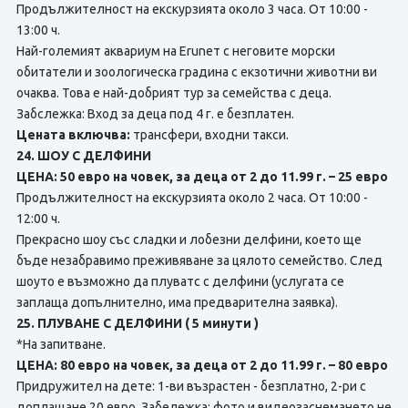
Продължителност на екскурзията около 3 часа. От 10:00 -
13:00 ч.
Най-големият аквариум на Eruneт с неговите морски
обитатели и зоологическа градина с екзотични животни ви
очаква. Това е най-добрият тур за семейства с деца.
Забслежка: Вход за деца под 4 г. е безплатен.
Цената включва:
трансфери, входни такси.
24. ШОУ С ДЕЛФИНИ
ЦЕНА: 50 евро на човек, за деца от 2 до 11.99 г. – 25 евро
Продължителност на екскурзията около 2 часа. От 10:00 -
12:00 ч.
Прекрасно шоу със сладки и лобезни делфини, което ще
бъде незабравимо преживяване за цялото семейство. След
шоуто е възможно да плуватс с делфини (услугата се
заплаща допълнително, има предварителна заявка).
25. ПЛУВАНЕ С ДЕЛФИНИ ( 5 минути )
*На запитване.
ЦЕНА: 80 евро на човек, за деца от 2 до 11.99 г. – 80 евро
Придружител на дете: 1-ви възрастен - безплатно, 2-ри с
доплащане 20 евро. Забележка: фото и видеозаснемането не