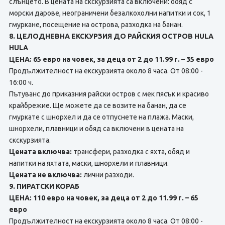
слънцето. В цената на скскурзията сa включени: обяд с
морски дарове, неограничени безалкохолни напитки и сок, 1
гмуркане, посещение на острова, разходка на банан.
8. ЦЕЛОДНЕВНА ЕКСКУРЗИЯ ДО РАЙСКИЯ ОСТРОВ HULA
HULA
ЦЕНА: 65 евро на човек, за деца от 2 до 11.99 г. – 35 евро
Продължителност на екскурзията около 8 часа. От 08:00 -
16:00 ч.
Пътуванс до приказния райски остров с мек пясък и красиво
крайбрежие. Ще можете да ce возите на банан, да ce
гмуркате с шнорхел и да ce отпуснете нa плажа. Маски,
шнорхели, плавници и обяд са включени в цената на
скскурзията.
Цената включва:
трансфери, разходка с яхта, обяд и
напитки на яхтата, маски, шнорхели и плавници.
Цената не включва:
лични разходи.
9. ПИРАТСКИ КОРАБ
ЦЕНА: 110 евро на човек, за деца от 2 до 11.99 г. – 65
евро
Продължителност на екскурзията около 8 часа. От 08:00 -