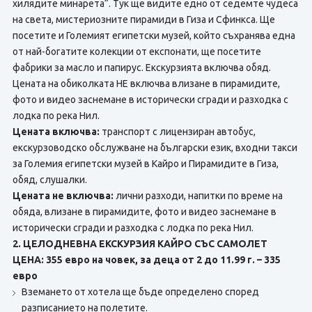
хилядите минарета“. Тук ще видите едно от седемте чудеса
на света, мистериозните пирамиди в Гиза и Сфинкса. Ще
посетите и Големият египетски музей, който съхранява една
от най-богатите колекции от експонати, ще посетите
фабрики за масло и папирус. Екскурзията включва обяд.
Цената на обиколката НЕ включва влизане в пирамидите,
фото и видео заснемане в исторически сгради и разходка с
лодка по река Нил.
Цената включва:
транспорт с лицензиран автобус,
екскурзоводско обслужване на български език, входни такси
за Големия египетски музей в Кайро и Пирамидите в Гиза,
обяд, слушалки.
Цената не включва:
лични разходи, напитки по време на
обяда, влизане в пирамидите, фото и видео заснемане в
исторически сгради и разходка с лодка по река Нил.
2. ЦЕЛОДНЕВНА ЕКСКУРЗИЯ КАЙРО СЪС САМОЛЕТ
ЦЕНА: 355 евро на човек, за деца от 2 до 11.99 г. – 335
евро
Вземането от хотела ще бъде определено според
разписанието на полетите.