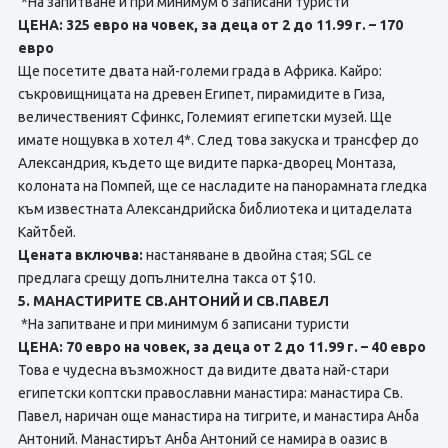
*На запитване и при минимум 6 записани туристи
ЦЕНА: 325 евро на човек, за деца от 2 до 11.99 г. – 170
евро
Ще посетите двата най-големи града в Африка. Кайро:
съкровищницата на древен Египет, пирамидите в Гиза,
величественият Сфинкс, Големият египетски музей. Ще
имате нощувка в хотел 4*. След това закуска и трансфер до
Александрия, където ще видите парка-дворец Монтаза,
колоната на Помпей, ще се насладите на панорамната гледка
към известната Александрийска библиотека и цитаделата
Кайтбей.
Цената включва:
настаняване в двойна стая; SGL се
предлага срещу допълнителна такса от $10.
5. МАНАСТИРИТЕ СВ.АНТОНИЙ И СВ.ПАВЕЛ
*На запитване и при минимум 6 записани туристи
ЦЕНА: 70 евро на човек, за деца от 2 до 11.99 г. – 40 евро
Това е чудесна възможност да видите двата най-стари
египетски коптски православни манастира: манастира Св.
Павел, наричан още манастира на тигрите, и манастира Анба
Антоний. Манастирът Анба Антоний се намира в оазис в