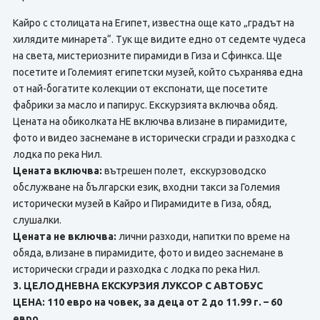
Кайро с столицата на Египет, известна още като „градът на
хилядите минарета“. Тук ще видите едно от седемте чудеса
на света, мистериозните пирамиди в Гиза и Сфинкса. Ще
посетите и Големият египетски музей, който съхранява една
от най-богатите колекции от експонати, ще посетите
фабрики за масло и папирус. Екскурзията включва обяд.
Цената на обиколката НЕ включва влизане в пирамидите,
фото и видео заснемане в исторически сгради и разходка с
лодка по река Нил.
Цената включва:
вътрешен полет, екскурзоводско
обслужване на български език, входни такси за Големия
исторически музей в Кайро и Пирамидите в Гиза, обяд,
слушалки.
Цената не включва:
лични разходи, напитки по време на
обяда, влизане в пирамидите, фото и видео заснемане в
исторически сгради и разходка с лодка по река Нил.
3. ЦЕЛОДНЕВНА ЕКСКУРЗИЯ ЛУКСОР С АВТОБУС
ЦЕНА: 110 евро на човек, за деца от 2 до 11.99 г. – 60
евро