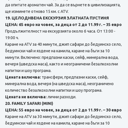
да опитате ароматен чай. За да се върнете в цивилизацията,
ще изминете отново 15 км. с ATV.
19. ЦЕЛОДНВЕНА ЕКСКУРЗИЯ ЗЛАТНАТА ПУСТИНЯ
ЦЕНА: 65 евро на човек, за деца от 2 до 11.99 г. – 35 евро
Продължителност на екскурзията около 6 часа. От 13:00 -
19:00 ч.
Каране на ATV за 40 минути, джип сафари до бедуинско село,
бедуински чай и яздене на камила, каране на бъги за 10
минути. Включено: предпазни каски, сейф, минерална вода,
вечеря (шведска маса), както и неограничени безалкохолни
напитки и шоу програма.
Цената включва:
трансфери, предпазни каски, сейф,
минерална вода, вечеря (на шведска маса), неограничено
количество безалкохолни напитки и шоу програма.
Цената не включва:
лични разходи.
20. FAMILY SAFARI (MINI)
ЦЕНА: 55 евро на човек, за деца от 2 до 11.99 г. – 30 евро
Каране на ATV за 30 минути, джип сафари до бедуинско село,
бедуински чай и яздене на камила, каране на бъги за 10