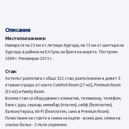
Описание
Местоположение:
Намира се на 25 км от летище Хургада, на 13 км от центъра на
Хургада, в района на Ел Гуна, на брега на морето. Построен
2009 г. Реновиран 2015 г.
Стаи:
Хотелът разполага с общо 522 стаи, разположени в девет 3-
етажни сгради, от които Comfort Room (27 м2), Premium Room
(33 м2) и Family Room.
Всички стаи са оборудвани с климатик, телевизор, телефон,
баня с душ, сешоар, минибар (платен), сейф (безплатен),
балкон/тераса, Wi-Fi (безплатен, само в Premium Room).
Почистване на стаите и смяна на кърпи - всеки ден, смяна на
спално бельо - 2 пъти седмично.