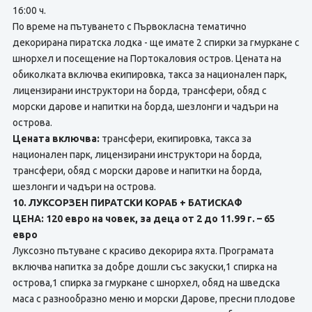
16:00 ч.
По време на пътуването с Първокласна тематично
декорирана пиратска лодка - ще имате 2 спирки за гмуркане с
шнорхел и посещение на Портокаловия остров. Цената на
обиколката включва екипировка, такса за национален парк,
лицензирани инструктори на борда, трансфери, обяд с
морски дарове и напитки на борда, шезлонги и чадъри на
острова.
Цената включва:
трансфери, екипировка, такса за
национален парк, лицензирани инструктори на борда,
трансфери, обяд с морски дарове и напитки на борда,
шезлонги и чадъри на острова.
10. ЛУКСОРЗЕН ПИРАТСКИ КОРАБ + БАТИСКАФ
ЦЕНА: 120 евро на човек, за деца от 2 до 11.99 г. – 65
евро
Луксозно пътуване с красиво декорира яхта. Програмата
включва напитка за добре дошли със закуски,1 спирка на
острова,1 спирка за гмуркане с шнорхел, обяд на шведска
маса с разнообразно меню и морски Дарове, пресни плодове