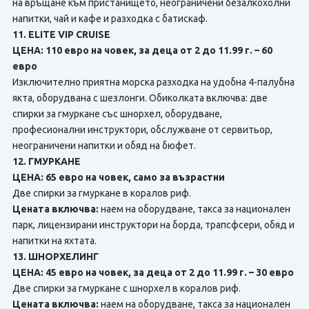
на връщане към пристанището, неограничени безалкохолни
напитки, чай и кафе и разходка с батискаф.
11. ELITE VIP CRUISE
ЦЕНА: 110 евро на човек, за деца от 2 до 11.99 г. – 60
евро
Изключително приятна морска разходка на удобна 4-палубна
якта, оборудвана с шезлонги. Обиколката включва: две
спирки за гмуркане със шнорхел, оборудване,
професионални инструктори, обслужване от сервитьор,
неограничени напитки и обяд на бюфет.
12. ГМУРКАНЕ
ЦЕНА: 65 евро на човек, само за възрастни
Две спирки за гмуркане в коралов риф.
Цената включва:
наем на оборудване, такса за национален
парк, лицензирани инструктори на борда, трапсфсери, обяд и
напитки на яхтата.
13. ШНОРХЕЛИНГ
ЦЕНА: 45 евро на човек, за деца от 2 до 11.99 г. – 30 евро
Две спирки за гмуркане с шнорхел в коралов риф.
Цената включва:
наем на оборудване, такса за национален