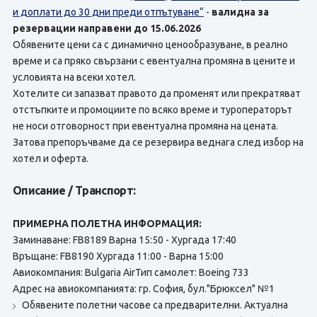
и доплати до 30 дни преди отпътуване“
-
валидна за
резервации направени до 15.06.2026
Обявените цени са с динамично ценообразуване, в реално
време и са пряко свързани с евентуална промяна в цените и
условията на всеки хотел.
Хотелите си запазват правото да променят или прекратяват
отстъпките и промоциите по всяко време и туроператорът
не носи отговорност при евентуална промяна на цената.
Затова препоръчваме да се резервира веднага след избор на
хотел и оферта.
Описание / Транспорт:
ПРИМЕРНА ПОЛЕТНА ИНФОРМАЦИЯ:
Заминаване: FB8189 Варна 15:50 - Хургада 17:40
Връщане: FB8190 Хургада 11:00 - Варна 15:00
Авиокомпания: Bulgaria AirТип самолет: Boeing 733
Адрес на авиокомпанията: гр. София, бул."Брюксел" №1
Обявените полетни часове са предварителни. Актуална