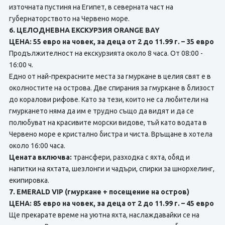
източната пустиня на Египет, в северната част на
губернаторството на Червено море.
6. ЦЕЛОДНЕВНА ЕКСКУРЗИЯ ORANGE BAY
ЦЕНА: 55 евро на човек, за деца от 2 до 11.99 г. – 35 евро
Продължителност на екскурзията около 8 часа. От 08:00 -
16:00 ч.
Едно от най-прекрасните места за гмуркане в целия свят е в
околностите на острова. Две спирания за гмуркане в близост
до коралови рифове. Като за тези, които не са любители на
гмуркането няма да им е трудно също да видят и да се
полюбуват на красивите морски видове, тъй като водата в
Червено море е кристално бистра и чиста. Връщане в хотела
около 16:00 часа.
Цената включва:
трансфери, разходка с яхта, обяд и
напитки на яхтата, шезлонги и чадъри, спирки за шнорхелинг,
екипировка.
7. EMERALD VIP (гмуркане + посещение на остров)
ЦЕНА: 85 евро на човек, за деца от 2 до 11.99 г. – 45 евро
Ще прекарате време на уютна яхта, наслаждавайки се на