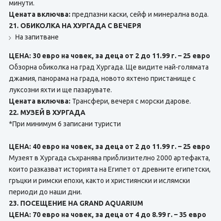
минути.
Цената включва:
предпазни каски, сейф и минерална вода.
21. ОБИКОЛКА НА ХУРГАДА С ВЕЧЕРЯ
На запитване
ЦЕНА: 30 евро на човек, за деца от 2 до 11.99 г. – 25 евро
Обзорна обиколка на град Хургада. Ще видите най-голямата
джамия, панорама на града, новото яхтено пристанище с
луксозни яхти и ще пазарувате.
Цената включва:
Трансфери, вечеря с морски дарове.
22. МУЗЕЙ В ХУРГАДА
*При минимум 6 записани туристи
ЦЕНА: 40 евро на човек, за деца от 2 до 11.99 г. – 25 евро
Музеят в Хургада съхранява приблизително 2000 артефакта,
които разказват историята на Египет от древните египетски,
гръцки и римски епохи, както и християнски и ислямски
периоди до наши дни.
23. ПОСЕЩЕНИЕ НА GRAND AQUARIUM
ЦЕНА: 70 евро на човек, за деца от 4 до 8.99 г. – 35 евро