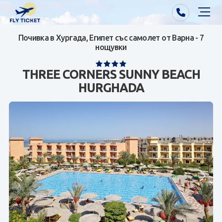
Почивка в Хургада, Египет със самолет от Варна - 7
Почивки от Варна
нощувки
Екзотика
THREE CORNERS SUNNY BEACH
HURGHADA
Почивки от София/Пловдив/Бургас
Самолетни билети
Визи
Контакти
За нас