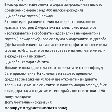
Експлор парк - най-голямата ферма за крокодили в цялото
Средиземноморие с над 400 нилски крокодила.
· Джерба със скутер (Segway)
Ето още един различен начин да откриете това, което
красивият остров Джерба има да предложи, докато се
наслаждавате на свободата и адреналина на карането на
скутер (Segway drive)! Това се случва в кварталите на Джерба
(Djerbahood), известни с артистичните графити по стените на
сградите. Насладете се на цветовете и на местните жители
в ежедневния им живот.
· Джерба - сафари с бъгита
Добавете доза адреналин към почивката си с това офроуд
бъги приключение. На колелата на вашето превозно
средство за всякакви условия ще откриете най-дивите
терени на Тунис. Ще се качите на вашето мощно офроуд бъги
и след кратък инструктаж и тест драйв, ще сте готови за 90
минутно каране.
Допълнителна информация:
маршрут в туристическата зона;