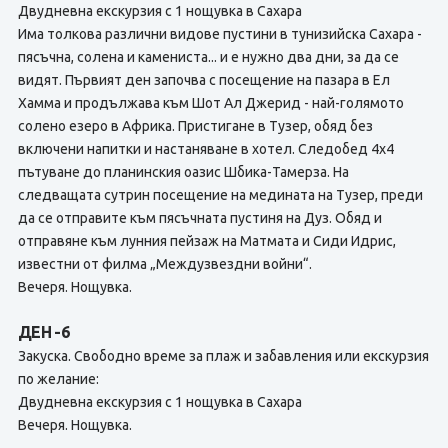
Двудневна екскурзия с 1 нощувка в Сахара
Има толкова различни видове пустини в тунизийска Сахара -
пясъчна, солена и камениста... и е нужно два дни, за да се
видят. Първият ден започва с посещение на пазара в Ел
Хамма и продължава към Шот Ал Джерид - най-голямото
солено езеро в Африка. Пристигане в Тузер, обяд без
включени напитки и настаняване в хотел. Следобед 4х4
пътуване до планинския оазис Шбика-Тамерза. На
следващата сутрин посещение на медината на Тузер, преди
да се отправите към пясъчната пустиня на Дуз. Обяд и
отправяне към лунния пейзаж на Матмата и Сиди Идрис,
известни от филма „Междузвездни войни“.
Вечеря. Нощувка.
ДЕН -6
Закуска. Свободно време за плаж и забавления или екскурзия
по желание:
Двудневна екскурзия с 1 нощувка в Сахара
Вечеря. Нощувка.