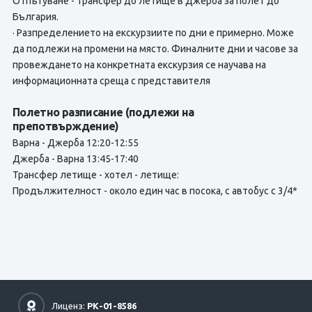
Отпътуване - трансфер до летище в Джерба за полет до
България.
· Разпределението на екскурзиите по дни е примерно. Може
да подлежи на промени на място. Финалните дни и часове за
провеждането на конкретната екскурзия се научава на
информационната среща с представителя
Полетно разписание (подлежи на
препотвърждение)
Варна - Джерба 12:20-12:55
Джерба - Варна 13:45-17:40
Трансфер летище - хотел - летище:
Продължителност - около един час в посока, с автобус с 3/4*
Лиценз:
РК-01-8586