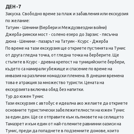
ДЕН -7
Закуска. Свободно време за плаж и забавления или екскурзия
по желание:
Татуин - Шенини (Бербери и Междузвездни войни)
Джерба-римски мост - солено езеро до Зарзис - пясъчна
дюна - Шенини - пазарът на Татуин - Ксурс - Джерба
По време на тази екскурзия ще откриете пустинята на Тунис
от друга гледна точка, от гледна точка на берберите. Ще
стъпите в Ксурс - древна крепост на туницийските бербери,
където са намирали убежище и спасение по време на
инвазия на различни номадски племена. В днешни времена
това е атракция за множество туристи. Цената на
екскурзията включва обяд без напитки.
Тур до южен Тунис
Тази екскурзия с автобус е идеална ако желаете да откриете
основните туристически забележителности на южен Тунис
за един ден. Ще се отправите към хълмовете на селището
Тамазрет и към един от най-големите равнинни оазиси на
Тунис, преди да попаднете в подземните домове, които