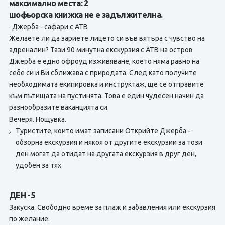
максимално места: 2
шофьорска книжка не е задължителна.
· Джерба - сафари с АТВ
Желаете ли да зариете лицето си във вятъра с чувство на
адреналин? Тази 90 минутна екскурзия с АТВ на остров
Джерба е едно офроуд изживяване, което няма равно на
себе си и Ви сближава с природата. След като получите
необходимата екипировка и инструктаж, ще се отправите
към пътищата на пустинята. Това е един чудесен начин да
разнообразите ваканцията си.
Вечеря. Нощувка.
Туристите, които имат записани Открийте Джерба -
обзорна екскурзия и някоя от другите екскурзии за този
ден могат да отидат на другата екскурзия в друг ден,
удобен за тях
ДЕН -5
Закуска. Свободно време за плаж и забавления или екскурзия
по желание: