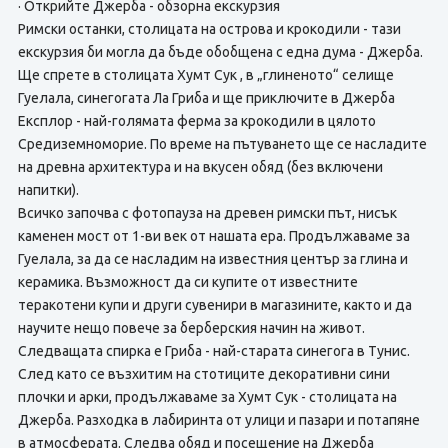
· Открийте Джерба - обзорна екскурзия
Римски останки, столицата на острова и крокодили - тази
екскурзия би могла да бъде обобщена с една дума - Джерба.
Ще спрете в столицата Хумт Сук , в „глиненото“ селище
Гуелала, синегогата Ла Гриба и ще приключите в Джерба
Експлор - най-голямата ферма за крокодили в цялото
Средиземноморие. По време на пътуването ще се насладите
на древна архитектура и на вкусен обяд (без включени
напитки).
Всичко започва с фотопауза на древен римски път, нисък
каменен мост от 1-ви век от нашата ера. Продължаваме за
Гуелала, за да се насладим на известния център за глина и
керамика. Възможност да си купите от известните
теракотени купи и други сувенири в магазините, както и да
научите нещо повече за берберския начин на живот.
Следващата спирка е Гриба - най-старата синегога в Тунис.
След като се възхитим на стотиците декоративни сини
плочки и арки, продължаваме за Хумт Сук - столицата на
Джерба. Разходка в лабиринта от улици и пазари и потапяне
в атмосферата. Следва обяд и посещение на Джерба