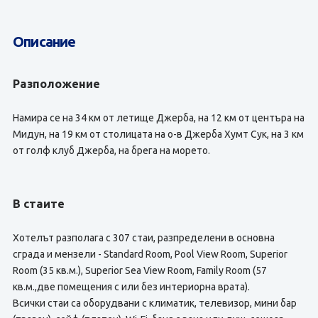
Описание
Разположение
Намира се на 34 км от летище Джерба, на 12 км от центъра на
Мидун, на 19 км от столицата на о-в Джерба Хумт Сук, на 3 км
от голф клуб Джерба, на брега на морето.
В стаите
Хотелът разполага с 307 стаи, разпределени в основна
сграда и мензели - Standard Room, Pool View Room, Superior
Room (35 кв.м.), Superior Sea View Room, Family Room (57
кв.м.,две помещения с или без интериорна врата).
Всички стаи са оборудвани с климатик, телевизор, мини бар