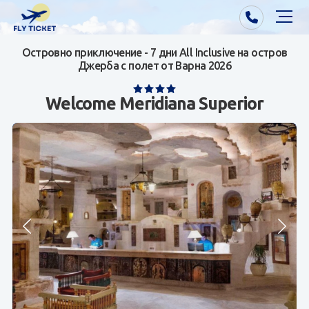
Островно приключение - 7 дни All Inclusive на остров
Почивки от Варна
Джерба с полет от Варна 2026
Екзотика
Welcome Meridiana Superior
Почивки от София/Пловдив/Бургас
Самолетни билети
Визи
Контакти
За нас