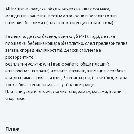
All Inclusive - закуска, обяд и вечеря на шведска маса,
междинни хранения, местни алкохолни и безалкохолни
напитки - без лимит (съгласно концепцията на хотела).
За децата: детски басейн, мини клуб (4-12 год.), детска
площадка, бебешка кошара (безплатно, след предварителна
заявка, според наличността), детски столчета в
ресторантите.
Безплатни услуги: Wi-Fi във фоайето, общи площи (с
изключение на плажа) и стаите, паркинг, анимация, аеробика
и водна гимнастика, фитнес, 5 тенис корта, баскетбол, водна
топка, боча, тенис на маса, футболно игрище.
Платени услуги: химическо чистене, хамам, масажи, водни
спортове.
Плаж