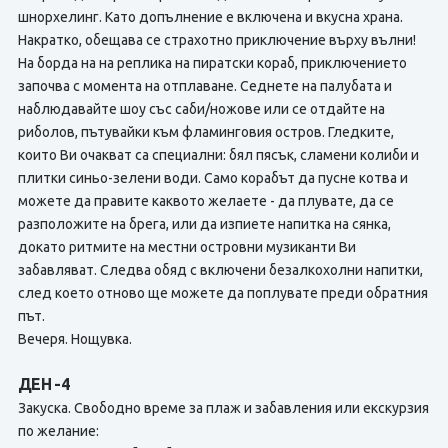
шнорхелинг. Като допълнение е включена и вкусна храна.
Накратко, обещава се страхотно приключение върху вълни!
На борда на на реплика на пиратски кораб, приключението
започва с момента на отплаване. Седнете на палубата и
наблюдавайте шоу със саби/ножове или се отдайте на
риболов, пътувайки към фламинговия остров. Гледките,
които Ви очакват са специални: бял пясък, сламени колиби и
плитки синьо-зелени води. Само корабът да пусне котва и
можете да правите каквото желаете - да плувате, да се
разположите на брега, или да изпиете напитка на сянка,
докато ритмите на местни островни музиканти Ви
забавляват. Следва обяд с включени безалкохолни напитки,
след което отново ще можете да поплувате преди обратния
път.
Вечеря. Нощувка.
ДЕН -4
Закуска. Свободно време за плаж и забавления или екскурзия
по желание: