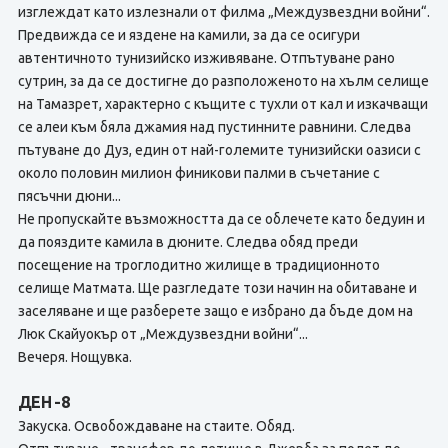
изглеждат като излезнали от филма „Междузвездни войни“.
Предвижда се и яздене на камили, за да се осигури
автентичното тунизийско изживяване. Отпътуване рано
сутрин, за да се достигне до разположеното на хълм селище
на Тамазрет, характерно с къщите с тухли от кал и изкачващи
се алеи към бяла джамия над пустинните равнини. Следва
пътуване до Дуз, един от най-големите тунизийски оазиси с
около половин милион финикови палми в съчетание с
пясъчни дюни...
Не пропускайте възможността да се облечете като бедуин и
да пояздите камила в дюните. Следва обяд преди
посещение на троглодитно жилище в традиционното
селище Матмата. Ще разгледате този начин на обитаване и
заселяване и ще разберете защо е избрано да бъде дом на
Люк Скайуокър от „Междузвездни войни“...
Вечеря. Нощувка.
ДЕН -8
Закуска. Освобождаване на стаите. Обяд.