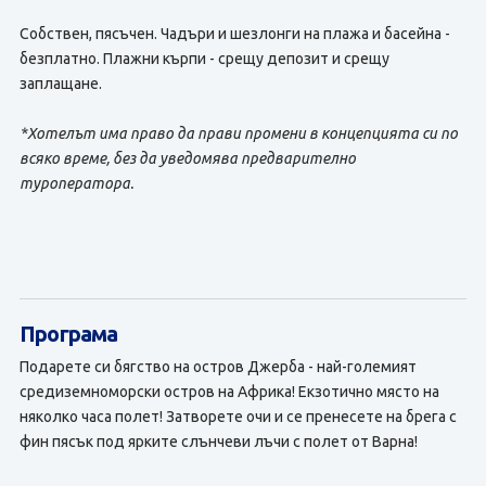
Собствен, пясъчен. Чадъри и шезлонги на плажа и басейна -
безплатно. Плажни кърпи - срещу депозит и срещу
заплащане.
*Хотелът има право да прави промени в концепцията си по
всяко време, без да уведомява предварително
туроператора.
Програма
Подарете си бягство на остров Джерба - най-големият
средиземноморски остров на Африка! Екзотично място на
няколко часа полет! Затворете очи и се пренесете на брега с
фин пясък под ярките слънчеви лъчи с полет от Варна!