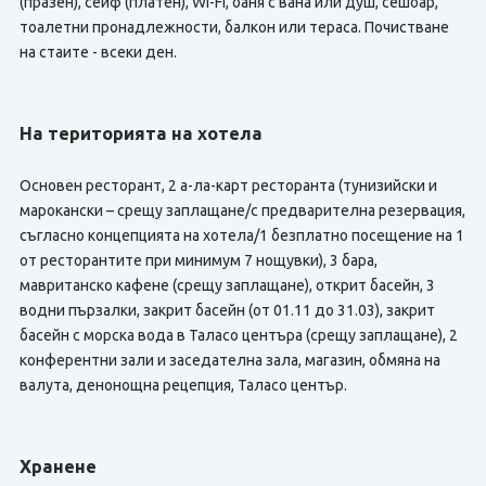
(празен), сейф (платен), Wi-Fi, баня с вана или душ, сешоар,
тоалетни пронадлежности, балкон или тераса. Почистване
на стаите - всеки ден.
На територията на хотела
Основен ресторант, 2 а-ла-карт ресторанта (тунизийски и
марокански – срещу заплащане/с предварителна резервация,
съгласно концепцията на хотела/1 безплатно посещение на 1
от ресторантите при минимум 7 нощувки), 3 бара,
мавританско кафене (срещу заплащане), открит басейн, 3
водни пързалки, закрит басейн (от 01.11 до 31.03), закрит
басейн с морска вода в Таласо центъра (срещу заплащане), 2
конферентни зали и заседателна зала, магазин, обмяна на
валута, денонощна рецепция, Таласо център.
Хранене