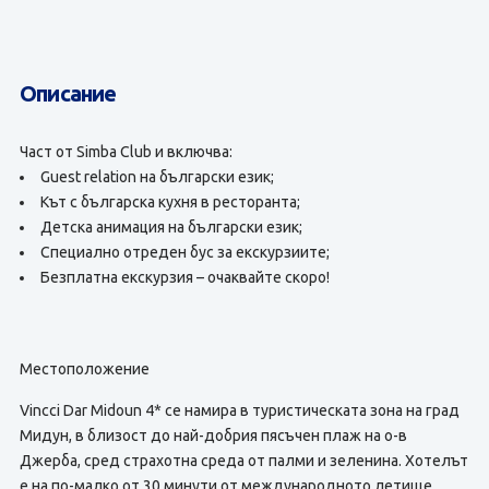
Описание
Част от
Simba Club
и включва:
Guest relation на български език;
Кът с българска кухня в ресторанта;
Детска анимация на български език;
Специално отреден бус за екскурзиите;
Безплатна екскурзия
– очаквайте скоро!
Местоположение
Vincci Dar Midoun 4* се намира в туристическата зона на град
Мидун, в близост до най-добрия пясъчен плаж на о-в
Джерба, сред страхотна среда от палми и зеленина. Хотелът
е на по-малко от 30 минути от международното летище