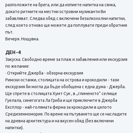
разположите на брега, или да изпиете напитка на сянка,
докато ритмите на местни островни музиканти Ви
забавляват. Следва обяд с включени безалкохолни напитки,
след което отново ще можете да поплувате преди обратния
път.
Вечеря. Нощувка.
ДЕН -4
Закуска. Свободно време за плаж и забавления или екскурзия
по желание:
· Открийте Джерба - обзорна екскурзия
Римски останки, столицата на острова и крокодили - тази
екскурзия би могла да бъде обобщена с една дума - Джерба.
Ще спрете в столицата Хумт Сук , в „глиненото“ селище
Гуелала, синегогата Ла Гриба и ще приключите в Джерба
Експлор - най-голямата ферма за крокодили в цялото
Средиземноморие. По време на пътуването ще се насладите
на древна архитектура и на вкусен обяд (без включени
напитки).