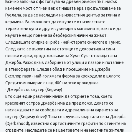
Всичко започва с фотопауза на древен римски път, нисък
каменен мост от 1-ви век от нашата ера. Продължаваме за
Гуелала, за да се насладим на известния център за глина и
керамика. Възможност да си купите от известните
теракотени купи и други сувенири в магазините, както и да
научите нещо повече за берберския начин на живот.
Следващата спирка е Гриба - най-старата синегога в Тунис.
След като се възхитим на стотиците декоративни сини
плочки и арки, продължаваме за Хумт Сук - столицата на
Джерба. Разходка в лабиринта от улици и пазари и потапяне
в атмосферата. Следва обяд и посещение на Джерба
Експлор парк - най-голямата ферма за крокодили в цялото
Средиземноморие с над 400 нилски крокодила.
· Джерба със скутер (Segway)
Ето още един различен начин да откриете това, което
красивият остров Джерба има да предложи, докато се
наслаждавате на свободата и адреналина на карането на
скутер (Segway drive)! Това се случва в кварталите на Джерба
(Djerbahood), известни с артистичните графити по стените на
сградите. Насладете се на цветовете и на местните жители