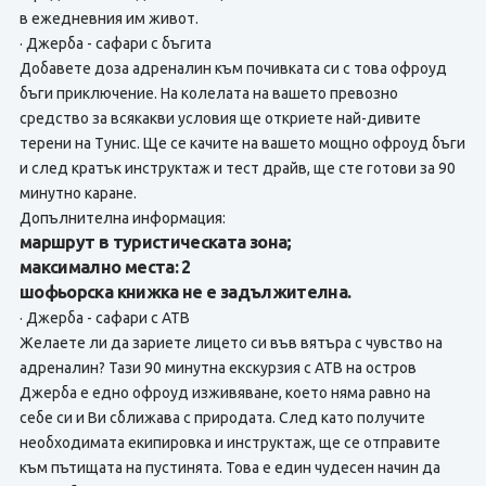
в ежедневния им живот.
· Джерба - сафари с бъгита
Добавете доза адреналин към почивката си с това офроуд
бъги приключение. На колелата на вашето превозно
средство за всякакви условия ще откриете най-дивите
терени на Тунис. Ще се качите на вашето мощно офроуд бъги
и след кратък инструктаж и тест драйв, ще сте готови за 90
минутно каране.
Допълнителна информация:
маршрут в туристическата зона;
максимално места: 2
шофьорска книжка не е задължителна.
· Джерба - сафари с АТВ
Желаете ли да зариете лицето си във вятъра с чувство на
адреналин? Тази 90 минутна екскурзия с АТВ на остров
Джерба е едно офроуд изживяване, което няма равно на
себе си и Ви сближава с природата. След като получите
необходимата екипировка и инструктаж, ще се отправите
към пътищата на пустинята. Това е един чудесен начин да