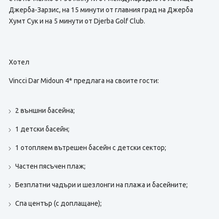
Джерба-Зарзис, на 15 минути от главния град на Джерба
Хумт Сук и на 5 минути от Djerba Golf Club.
Хотел
Vincci Dar Midoun 4* предлага на своите гости:
2 външни басейна;
1 детски басейн;
1 отопляем вътрешен басейн с детски сектор;
Частен пясъчен плаж;
Безплатни чадъри и шезлонги на плажа и басейните;
Спа център (с доплащане);