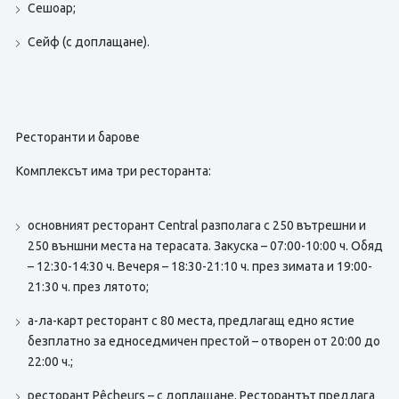
Сешоар;
Сейф (с доплащане).
Ресторанти и барове
Комплексът има три ресторанта:
основният ресторант Central разполага с 250 вътрешни и
250 външни места на терасата. Закуска – 07:00-10:00 ч. Обяд
– 12:30-14:30 ч. Вечеря – 18:30-21:10 ч. през зимата и 19:00-
21:30 ч. през лятото;
а-ла-карт ресторант с 80 места, предлагащ едно ястие
безплатно за едноседмичен престой – отворен от 20:00 до
22:00 ч.;
ресторант Pêcheurs – с доплащане. Ресторантът предлага