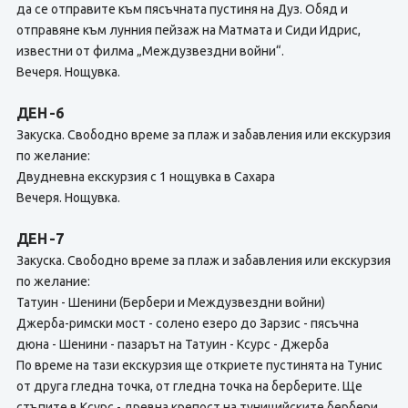
да се отправите към пясъчната пустиня на Дуз. Обяд и
отправяне към лунния пейзаж на Матмата и Сиди Идрис,
известни от филма „Междузвездни войни“.
Вечеря. Нощувка.
ДЕН -6
Закуска. Свободно време за плаж и забавления или екскурзия
по желание:
Двудневна екскурзия с 1 нощувка в Сахара
Вечеря. Нощувка.
ДЕН -7
Закуска. Свободно време за плаж и забавления или екскурзия
по желание:
Татуин - Шенини (Бербери и Междузвездни войни)
Джерба-римски мост - солено езеро до Зарзис - пясъчна
дюна - Шенини - пазарът на Татуин - Ксурс - Джерба
По време на тази екскурзия ще откриете пустинята на Тунис
от друга гледна точка, от гледна точка на берберите. Ще
стъпите в Ксурс - древна крепост на туницийските бербери,