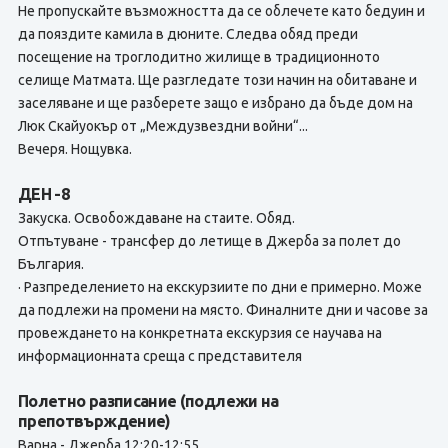
Не пропускайте възможността да се облечете като бедуин и
да пояздите камила в дюните. Следва обяд преди
посещение на троглодитно жилище в традиционното
селище Матмата. Ще разгледате този начин на обитаване и
заселяване и ще разберете защо е избрано да бъде дом на
Люк Скайуокър от „Междузвездни войни“...
Вечеря. Нощувка.
ДЕН -8
Закуска. Освобождаване на стаите. Обяд.
Отпътуване - трансфер до летище в Джерба за полет до
България.
· Разпределението на екскурзиите по дни е примерно. Може
да подлежи на промени на място. Финалните дни и часове за
провеждането на конкретната екскурзия се научава на
информационната среща с представителя
Полетно разписание (подлежи на
препотвърждение)
Варна - Джерба 12:20-12:55