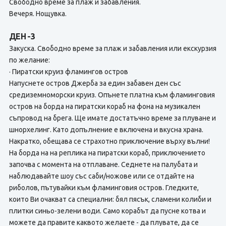
Свободно време за плаж и забавления.
Вечеря. Нощувка.
ДЕН -3
Закуска. Свободно време за плаж и забавления или екскурзия
по желание:
· Пиратски круиз фламингов остров
Напуснете остров Джерба за един забавен ден със
средиземноморски круиз. Опънете платна към фламинговия
остров на борда на пиратски кораб на фона на музикален
съпровод на брега. Ще имате достатъчно време за плуване и
шнорхелинг. Като допълнение е включена и вкусна храна.
Накратко, обещава се страхотно приключение върху вълни!
На борда на на реплика на пиратски кораб, приключението
започва с момента на отплаване. Седнете на палубата и
наблюдавайте шоу със саби/ножове или се отдайте на
риболов, пътувайки към фламинговия остров. Гледките,
които Ви очакват са специални: бял пясък, сламени колиби и
плитки синьо-зелени води. Само корабът да пусне котва и
можете да правите каквото желаете - да плувате, да се