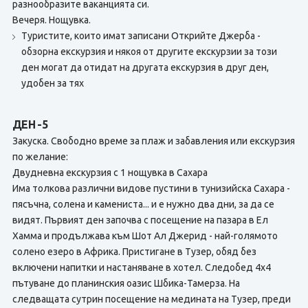
разнообразите ваканцията си.
Вечеря. Нощувка.
Туристите, които имат записани Открийте Джерба -
обзорна екскурзия и някоя от другите екскурзии за този
ден могат да отидат на другата екскурзия в друг ден,
удобен за тях
ДЕН -5
Закуска. Свободно време за плаж и забавления или екскурзия
по желание:
Двудневна екскурзия с 1 нощувка в Сахара
Има толкова различни видове пустини в тунизийска Сахара -
пясъчна, солена и камениста... и е нужно два дни, за да се
видят. Първият ден започва с посещение на пазара в Ел
Хамма и продължава към Шот Ал Джерид - най-голямото
солено езеро в Африка. Пристигане в Тузер, обяд без
включени напитки и настаняване в хотел. Следобед 4х4
пътуване до планинския оазис Шбика-Тамерза. На
следващата сутрин посещение на медината на Тузер, преди