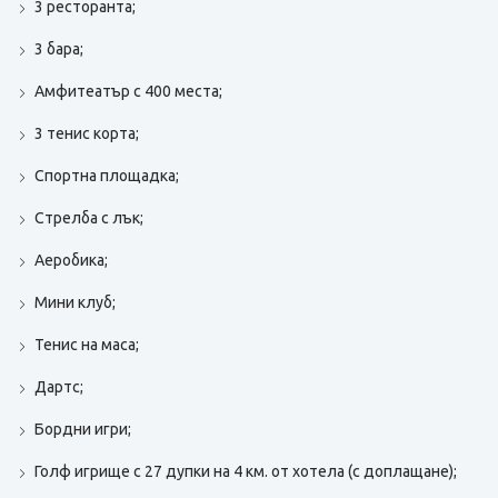
3 ресторанта;
3 бара;
Амфитеатър с 400 места;
3 тенис корта;
Спортна площадка;
Стрелба с лък;
Аеробика;
Мини клуб;
Тенис на маса;
Дартс;
Бордни игри;
Голф игрище с 27 дупки на 4 км. от хотела (с доплащане);