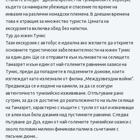
където са намирали убежище и спасение по време на
инвазия на различни номадски племена. В днешни времена
това е атракция за множество туристи. Цената на
екскурзията включва обяд без напитки.
Тур до южен Тунис
Тази екскурзия с автобус е идеална ако желаете да откриете
основните туристически забележителности на южен Тунис
за един ден. Ще се отправите към хълмовете на селището
Тамазрет и към един от най-големите равнинни оазиси на
Тунис, преди да попаднете в подземните домове, които
изглеждат като излезнали от филма „Междузвездни войни“.
Предвижда се и яздене на камили, за да се осигури
автентичното тунизийско изживяване. Отпътуване рано
сутрин, за да се достигне до разположеното на хълм селище
на Тамазрет, характерно с къщите с тухли от кал и изкачващи
се алеи към бяла джамия над пустинните равнини. Следва
пътуване до Дуз, един от най-големите тунизийски оазиси с
около половин милион финикови палми в съчетание с
пясъчни дюни...