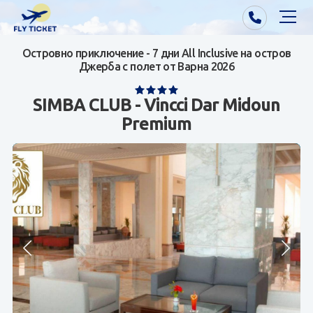
Островно приключение - 7 дни All Inclusive на остров
Почивки от Варна
Джерба с полет от Варна 2026
Екзотика
SIMBA CLUB - Vincci Dar Midoun
Premium
Почивки от София/Пловдив/Бургас
Самолетни билети
Визи
Контакти
За нас