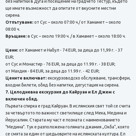
без напитки в Дуга и посещение на градчето Тестур, където
ще имате възможност да опитате от вкусните местни
сирена.
Отпътуване:
от Сус – около 07:00 ч./ от Хамамет – около
08:00 ч.
Връщане:
в Сус – около 19:00 ч. / в Хамамет – около 18:00 ч.
Цени:
от Хамамет и Набул - 74 EUR, за деца до 11,99 г. - 37
EUR;
от Сус и Монастир - 76 EUR, за деца до 11.99 г. - 38 EUR;
от Махдия - 84 EUR, за деца до 11.99 г. - 42 EUR;
Цените включват:
екскурзоводско обслужване, трансфери,
входни билети, обяд без напитки, дегустация на сирена.
7. Целодневна екскурзия до Кайруан и Ел Джем с
включен обяд.
Първата спирка е град Кайруан. В ислямския свят той се счита
за четвъртото по важност светилище след Мека, Медина и
Йерусалим. Старата му част е позната с наименованието
"Медина". Тук е разположена голямата джамия „Окба“, която
се смята за един от шедьоврите на ислямската култура. Ел