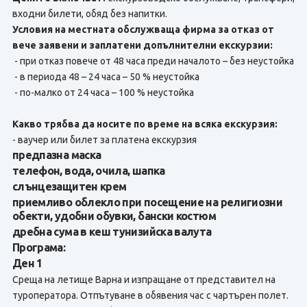
входни билети, обяд без напитки.
Условия на местната обслужваща фирма за отказ от
вече заявени и заплатени допълнителни екскурзии:
- при отказ повече от 48 часа преди началото – без неустойка
- в периода 48 – 24 часа – 50 % неустойка
- по-малко от 24 часа – 100 % неустойка
Какво трябва да носите по време на всяка екскурзия:
- ваучер или билет за платена екскурзия
предпазна маска
телефон, вода, очила, шапка
слънцезащитен крем
приемливо облекло при посещение на религиозни
обекти, удобни обувки, бански костюм
дребна сума в кеш тунизийска валута
Програма:
Ден 1
Среща на летище Варна и изпращане от представител на
туроператора. Отпътуване в обявения час с чартърен полет.