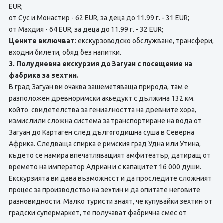
EUR;
от Сус и Монастир - 62 EUR, за деца до 11.99 г. - 31 EUR;
от Махдия - 64 EUR, за деца до 11.99 г. - 32 EUR;
Цените включват
: екскурзоводско обслужване, трансфери,
входни билети, обяд без напитки.
3. Полудневна екскурзия до Загуан с посещение на
фабрика за зехтин.
В град Загуан ви очаква зашеметяваща природа, там е
разположен древноримски акведукт с дължина 132 км.
който свидетелства за гениалността на древните хора,
измислили сложна система за транспортиране на вода от
Загуан до Картаген след дългогодишна суша в Северна
Африка. Следваща спирка е римския град Удна или Утина,
където се намира впечатляващият амфитеатър, датиращ от
времето на император Адриан и с капацитет 16 000 души.
Екскурзията ви дава възможност и да проследите сложният
процес за производство на зехтин и да опитате неговите
разновидности. Малко туристи знаят, че купувайки зехтин от
градски супермаркет, те получават фабрична смес от