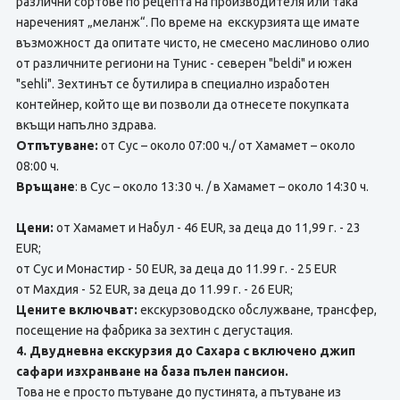
различни сортове по рецепта на производителя или така
нареченият „меланж“. По време на екскурзията ще имате
възможност да опитате чисто, не смесено маслиново олио
от различните региони на Тунис - северен "beldi" и южен
"sehli". Зехтинът се бутилира в специално изработен
контейнер, който ще ви позволи да отнесете покупката
вкъщи напълно здрава.
Отпътуване:
от Сус – около 07:00 ч./ от Хамамет – около
08:00 ч.
Връщане
: в Сус – около 13:30 ч. / в Хамамет – около 14:30 ч.
Цени:
от Хамамет и Набул - 46 EUR, за деца до 11,99 г. - 23
EUR;
от Сус и Монастир - 50 EUR, за деца до 11.99 г. - 25 EUR
от Махдия - 52 EUR, за деца до 11.99 г. - 26 EUR;
Цените включват:
екскурзоводско обслужване, трансфер,
посещение на фабрика за зехтин с дегустация.
4. Двудневна екскурзия до Сахара с включено джип
сафари изхранване на база пълен пансион.
Това не е просто пътуване до пустинята, а пътуване из