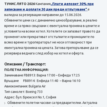
ТУНИС ЛЯТО 2026
Кампания
„Плати депозит 30% при
записване и доплати 30 дни преди отпътуване“
е
валидна за резервации направени до 15.06.2026.
Обявените цени са с динамично ценообразуване, в реално
време и са пряко свързани с евентуална промяна в цените и
условията на всеки хотел. Хотелите си запазват правото да
променят или прекратяват отстъпките и промоциите по
всяко време и туроператорът не носи отговорност при
евентуална промяна на цената. Затова препоръчваме да се
резервира веднага след избор на хотел и оферта.
Описание / Транспорт:
ПОЛЕТНА ИНФОРМАЦИЯ:
Заминаване FB8913: Варна 17:00 – Енфида 17:25
Връщане FB8914: Енфида 11:40 – Варна 16:10
Авиокомпания: Bulgaria Air
Тип самолет: Boeing 733
Адрес: бул. Брюксел No.1, София
Обявените полетни часове са предварителни. Актуална