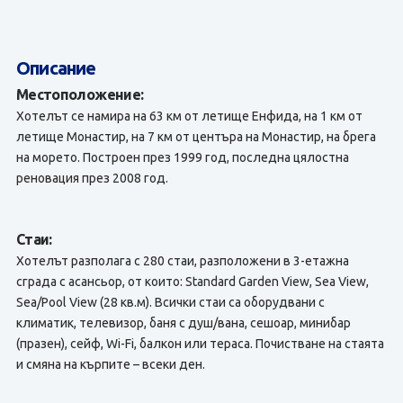
Описание
Местоположение:
Хотелът се намира на 63 км от летище Енфида, на 1 км от
летище Монастир, на 7 км от центъра на Монастир, на брега
на морето. Построен през 1999 год, последна цялостна
реновация през 2008 год.
Стаи:
Хотелът разполага с 280 стаи, разположени в 3-етажна
сграда с асансьор, от които: Standard Garden View, Sea View,
Sea/Pool View (28 кв.м). Всички стаи са оборудвани с
климатик, телевизор, баня с душ/вана, сешоар, минибар
(празен), сейф, Wi-Fi, балкон или тераса. Почистване на стаята
и смяна на кърпите – всеки ден.