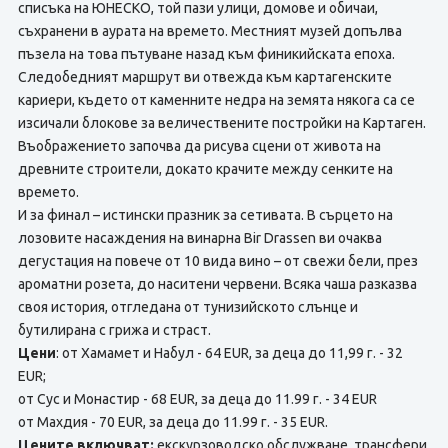
списъка на ЮНЕСКО, той пази улици, домове и обичаи,
съхранени в аурата на времето. Местният музей допълва
пъзела на това пътуване назад към финикийската епоха.
Следобедният маршрут ви отвежда към картагенските
кариери, където от каменните недра на земята някога са се
изсичали блокове за величествените постройки на Картаген.
Въображението започва да рисува сцени от живота на
древните строители, докато крачите между сенките на
времето.
И за финал – истински празник за сетивата. В сърцето на
лозовите насаждения на винарна Bir Drassen ви очаква
дегустация на повече от 10 вида вино – от свежи бели, през
ароматни розета, до наситени червени. Всяка чаша разказва
своя история, отгледана от тунизийското слънце и
бутилирана с грижа и страст.
Цени
: от Хамамет и Набул - 64 EUR, за деца до 11,99 г. - 32
EUR;
от Сус и Монастир - 68 EUR, за деца до 11.99 г. - 34 EUR
от Махдия - 70 EUR, за деца до 11.99 г. - 35 EUR.
Цените включват:
екскурзоводско обслужване, трансфери,