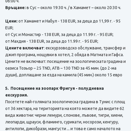
06:00 ч.
Връщане:
в Сус – около 19:30 ч. / в Хамамет – около 20:30 ч.
Цени:
от Хамамет и Набул - 138 EUR, за деца до 11,99 г. - 95
EUR;
от Сус и Монастир - 138 EUR, за деца до 11.99 г. - 95 EUR;
от Махдия - 138 EUR, за деца до 11.99 г. - 95 EUR;
Цените включват
: екскурзоводско обслужване, трансфер и
джип програма, нощувки в хотел, 2 обяда в Матмата и Гафса.
Цените не включват: посещение на зоологическата градина и
оазиса Тозьор – 25 TND, АТВ – 130 TND за 45 мин. (до 2-ма
души), доплащане за езда на камила (45 мин.) около 15 евро
5. Посещение на зоопарк Фригуя - полудневна
екскурзия.
Посетете най-голямата зоологическа градина в Тунис с площ
от 36 хектара, на територията на която можете да видите 62
вида животни: черни лемури, слонове, лъвове, тигри, хиени,
леопарди, щрауси, фламинго, сурикати, носорози, кенгуру,
антилопи, дикобрази, мангусти ... и това е само началото на