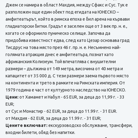
Джем се намира в област Махдия, между Сфакс и Сус. Тук е
разположен още един обект под егидата на ЮНЕСКО –
амфитеатърът, който в римска епоха е бил арена на кървави
гладиаторски битки. Градът е заселен още от 3 век пр. н. е.,
когато се оформило пуническо селище. Започва да
придобива известност едва, след като Цезар основава град
Тисдрус на това място през 46 г. пр. н. е. Несъмнено най-
голямата атракция днес е амфитеатъра, познат като
африканския Колизеум. Той впечатлява с внушителни
размери – дължина от 149 метра, височина от 40 метра и
капацитет от 35 000 д. С тези размери заема първото място
на континента и трето в рамките на Римската империя. От
1979 година е част от културното наследство на ЮНЕСКО.
Цени:
от Хамамет и Набул - 65 EUR, за деца до 11,99 г. - 33
EUR;
от Сус и Монастир - 62 EUR, за деца до 11.99 г. - 31 EUR.
от Махдия - 62 EUR, за деца до 11.99 г. - 31 EUR;
Цените включват:
екскурзоводско обслужване, трансфери,
входни билети, обяд без напитки.