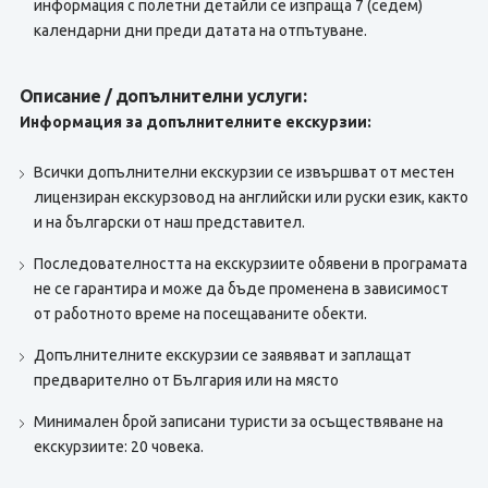
информация с полетни детайли се изпраща 7 (седем)
календарни дни преди датата на отпътуване.
Описание / допълнителни услуги:
Информация за допълнителните екскурзии:
Всички допълнителни екскурзии се извършват от местен
лицензиран екскурзовод на английски или руски език, както
и на български от наш представител.
Последователността на екскурзиите обявени в програмата
не се гарантира и може да бъде променена в зависимост
от работното време на посещаваните обекти.
Допълнителните екскурзии се заявяват и заплащат
предварително от България или на място
Минимален брой записани туристи за осъществяване на
екскурзиите: 20 човека.