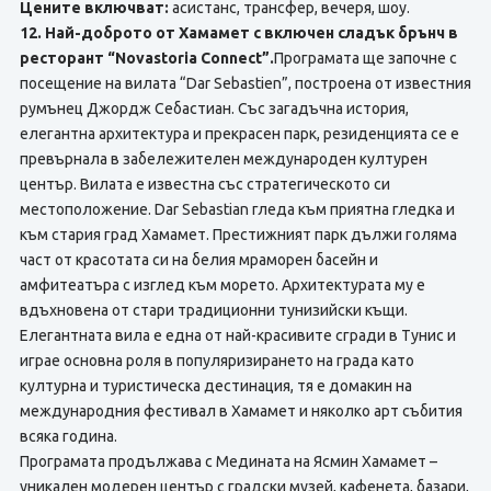
Цените включват:
асистанс, трансфер, вечеря, шоу.
12.
Най-доброто от Хамамет с включен сладък брънч в
ресторант “Novastoria Connect”.
Програмата ще започне с
посещение на вилата “Dar Sebastien”, построенa от известния
румънец Джордж Себастиан. Със загадъчна история,
елегантна архитектура и прекрасен парк, резиденцията се е
превърнала в забележителен международен културен
център. Вилата е известна със стратегическото си
местоположение. Dar Sebastian гледа към приятна гледка и
към стария град Хамамет. Престижният парк дължи голяма
част от красотата си на белия мраморен басейн и
амфитеатъра с изглед към морето. Архитектурата му е
вдъхновена от стари традиционни тунизийски къщи.
Елегантната вила е една от най-красивите сгради в Тунис и
играе основна роля в популяризирането на града като
културна и туристическа дестинация, тя е домакин на
международния фестивал в Хамамет и няколко арт събития
всяка година.
Програмата продължава с Медината на Ясмин Хамамет –
уникален модерен център с градски музей, кафенета, базари,