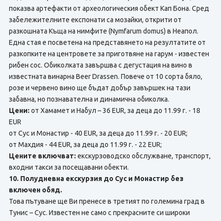
показва артефакти от археологическия обект Кап Бона. Сред
забележителните експонати са мозайки, открити от
разкошната Къща на нимфите (Nymfarum domus) в Неапол.
Една стая е посветена на представянето на резултатите от
разкопките на центровете за приготвяне на гарум - известен
рибен сос. Обиколката завършва с дегустация на вино в
известната винарна Beer Drassen. Повече от 10 сорта бяло,
розе и червено вино ще бъдат добър завършек на тази
забавна, но познавателна и динамична обиколка.
Цени:
от Хамамет и Набул – 36 EUR, за деца до 11.99 г. - 18
EUR
от Сус и Монастир - 40 EUR, за деца до 11.99 г. - 20 EUR;
от Махдия - 44 EUR, за деца до 11.99 г. - 22 EUR;
Цените включват:
екскурзоводско обслужване, транспорт,
входни такси за посещавани обекти.
10. Полудневна екскурзия до Сус и Монастир без
включен обяд.
Това пътуване ще Ви пренесе в третият по големина град в
Тунис – Сус. Известен не само с прекрасните си широки