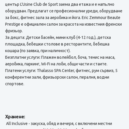
център L'Usine Club de Sport заема два етажа и е напълно
оборудван. Предлагат се професионални уреди, оборудване
за бокс, фитнес зала за аеробика и йога. Eric Zemmour Beaute
Prestige е официален салон за красота на известния френски
фризьор.
За децата: Детски басейн, мини клуб (4-12 год.), детска
площадка, бебешки столове в ресторантите, бебешка
кошара (по заявка, при наличност).
Безплатни услуги: Плажен волейбол, боча, тенис на маса,
аеробика, паркинг, Wi-Fi на лоби, общи части и стаите.
Платени услуги: Thalasso SPA Center, фитнес, рум сървиз, 5
конферентни зали, фризьорски салон, пералня, водни
спортове.
Хранене:
All Inclusive - закуска, обяд и вечеря, с включени местни