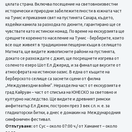
цялата страна. Включва посещение на световноизвестни
исторически и природни забележителности в южната част
на Тунис и приказния свят на пустинята Сахара, където,
яздейки камила за разходка по дюните, гарантирано ще се
чувствате като истински номад. По време на екскурзията ще
срещнете коренното население на Тунис - берберите, които
все още живеят в традиционни пещерни къщи в селището
Матмата, ще видите живописните райони на пустинята,
докато се разхождате с джип, ще посрещнете изгрева от
соленото езеро Шот Ел Джерид, и за финал ще вкусите от
атмосферата на истински оазис. В една от къщите на
берберското селище са заснети сцени от филма
„Междузвездни войни“. Неразделна част от екскурзията е
град Кайруан – част от списъка на ЮНЕСКО за световно и
културно наследство. Ще видите и древният римски
амфитеатър Ел Джем, построен през 3 век сл. н. е. за
гладиаторски битки, а днес е домакин на Международния
симфоничен фестивал.
Отпътуване:
от Сус – около 07:00 ч./ от Хамамет – около