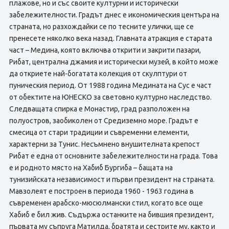
плажове, но и със своите културни и исторически
забележителности. Градът днес е икономическия центъра на
страната, но разхождайки се по тесните улички, ще се
пренесете няколко века назад. Главната атракция е старата
част – Медина, която включва открити и закрити пазари,
Рибат, централна джамия и исторически музей, в който може
да откриете най-богатата колекция от скулптури от
пуническия период. От 1988 година Медината на Сус е част
от обектите на ЮНЕСКО за световно културно наследство.
Следващата спирка е Монастир, град разположен на
полуостров, заобиколен от Средиземно море. Градът е
смесица от стари традиции и съвременни елементи,
характерни за Тунис. Несъмнено внушителната крепост
Рибат е една от основните забележителности на градa. Това
е и родното място на Хабиб Бургиба – бащата на
тунизийската независимост и първи президент на страната.
Мавзолеят е построен в периода 1960 - 1963 година в
съвременен арабско-мюсюлмански стил, когато все още
Хабиб е бил жив. Съдържа останките на бившия президент,
първата му съпруга Матилда, братята и сестрите му, както и