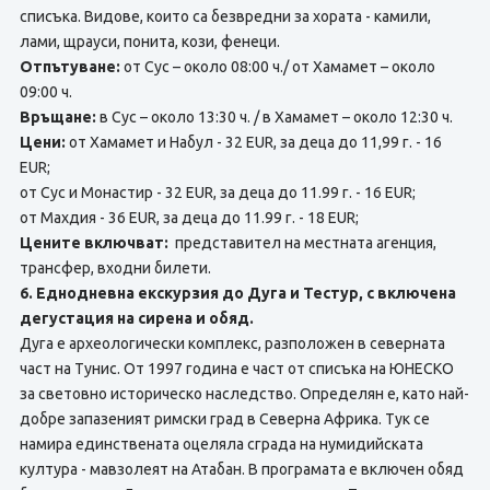
списъка. Видове, които са безвредни за хората - камили,
лами, щрауси, понита, кози, фенеци.
Отпътуване:
от Сус – около 08:00 ч./ от Хамамет – около
09:00 ч.
Връщане:
в Сус – около 13:30 ч. / в Хамамет – около 12:30 ч.
Цени:
от Хамамет и Набул - 32 EUR, за деца до 11,99 г. - 16
EUR;
от Сус и Монастир - 32 EUR, за деца до 11.99 г. - 16 EUR;
от Махдия - 36 EUR, за деца до 11.99 г. - 18 EUR;
Цените включват:
представител на местната агенция,
трансфер, входни билети.
6. Еднодневна екскурзия до Дуга и Тестур, с включена
дегустация на сирена и обяд.
Дуга е археологически комплекс, разположен в северната
част на Тунис. От 1997 година е част от списъка на ЮНЕСКО
за световно историческо наследство. Определян е, като най-
добре запазеният римски град в Северна Африка. Тук се
намира единствената оцеляла сграда на нумидийската
култура - мавзолеят на Атабан. В програмата е включен обяд