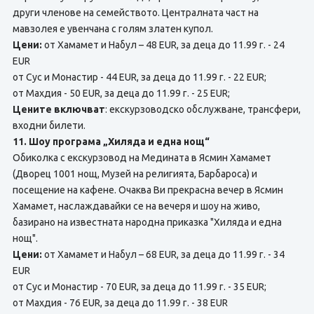
други членове на семейството. Централната част на
мавзолея е увенчана с голям златен купол.
Цени:
от Хамамет и Набул – 48 EUR, за деца до 11.99 г. - 24
EUR
от Сус и Монастир - 44 EUR, за деца до 11.99 г. - 22 EUR;
от Махдия - 50 EUR, за деца до 11.99 г. - 25 EUR;
Цените включват
: екскурзоводско обслужване, трансфери,
входни билети.
11. Шоу програма „Хиляда и една нощ“
Обиколка с екскурзовод на Медината в Ясмин Хамамет
(Дворец 1001 нощ, Музей на религията, Барбароса) и
посещение на кафене. Очаква Ви прекрасна вечер в Ясмин
Хамамет, наслаждавайки се на вечеря и шоу на живо,
базирано на известната народна приказка "Хиляда и една
нощ".
Цени:
от Хамамет и Набул – 68 EUR, за деца до 11.99 г. - 34
EUR
от Сус и Монастир - 70 EUR, за деца до 11.99 г. - 35 EUR;
от Махдия - 76 EUR, за деца до 11.99 г. - 38 EUR