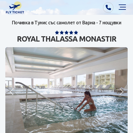
Почивка в Тунис със самолет от Варна - 7 нощувки
Почивки от Варна
ROYAL THALASSA MONASTIR
Екзотика
Почивки от София/Пловдив/Бургас
Самолетни билети
Визи
Контакти
За нас