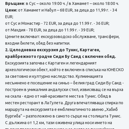
Връщане
: в Сус – около 19:00 ч. / в Хамамет – около 18:00 ч.
Цени:
от Хамамет и Набул – 68 EUR, за деца до 11,99 г. - 34
EUR;
от Сус и Монастир - 72 EUR, за деца до 11.99 г. - 36 EUR;
от Махдия - 78 EUR, за деца до 11.99 г. - 39 EUR;
Цените включват: екскурзоводско обслужване, трансфери,
входни билети, обяд без напитки.
2. Целодневна екскурзия до Тунис, Картаген,
крайбрежното градче Сиди Бу Саид с включен обяд.
Екскурзията започва с Картаген и легендарният
археологически обект, който е включен в списъка на ЮНЕСКО
за световно и културно наследство. Кулминацията
несъмнено е посещение на синьо – белия град Сиди Бу Саид -
построен в уникалния андалуски стил, извисяващ се на върха
на скала - едно от най-красивите места в Тунис. Обяд в
местен ресторант в Ла Гулета. Друга впечатляваща спирка по
маршрута на екскурзията е емблематичното авеню „Хабиб
Бургиба“ – разположено в самото сърце на столицата Тунис.
С дължина от 1,2 км, тази оживена улица носи името на