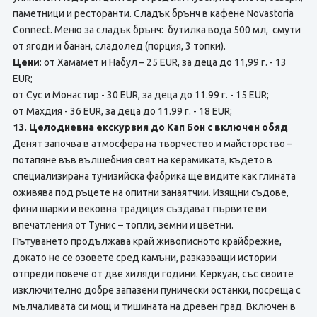
паметници и ресторанти. Сладък брънч в кафене Novastoria
Connect. Меню за сладък брънч: бутилка вода 500 мл, смути
от ягоди и банан, сладолед (порция, 3 топки).
Цени
: от Хамамет и Набул – 25 EUR, за деца до 11,99 г. - 13
EUR;
от Сус и Монастир - 30 EUR, за деца до 11.99 г. - 15 EUR;
от Махдия - 36 EUR, за деца до 11.99 г. - 18 EUR;
13. Целодневна екскурзия до Кап Бон с включен обяд
Денят започва в атмосфера на творчество и майсторство –
потапяне във вълшебния свят на керамиката, където в
специализирана тунизийска фабрика ще видите как глината
оживява под ръцете на опитни занаятчии. Изящни съдове,
фини шарки и вековна традиция създават първите ви
впечатления от Тунис – топли, земни и цветни.
Пътуването продължава край живописното крайбрежие,
докато не се озовете сред камъни, разказващи истории
отпреди повече от две хиляди години. Керкуан, със своите
изключително добре запазени пунически останки, посреща с
мълчаливата си мощ и тишината на древен град. Включен в