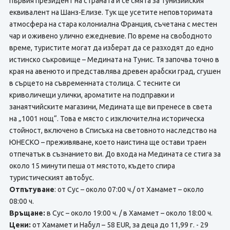
първия президент на страната и се смята за тунизийския
еквивалент на Шанз-Елизе. Тук ще усетите неповторимата
атмосфера на стара колониална Франция, съчетана с местен
чар и оживено улично ежедневие. По време на свободното
време, туристите могат да изберат да се разходят до едно
истинско съкровище – Медината на Тунис. Тя започва точно в
края на авенюто и представлява древен арабски град, сгушен
в сърцето на съвременната столица. С тесните си
криволичещи улички, ароматите на подправки и
занаятчийските магазини, Медината ще ви пренесе в света
на „1001 нощ“. Това е място с изключителна историческа
стойност, включено в Списъка на световното наследство на
ЮНЕСКО – преживяване, което наистина ще остави траен
отпечатък в съзнанието ви. До входа на Медината се стига за
около 15 минути пеша от мястото, където спира
туристическият автобус.
Отпътуване
: от Сус – около 07:00 ч./ от Хамамет – около
08:00 ч.
Връщане:
в Сус – около 19:00 ч. / в Хамамет – около 18:00 ч.
Цени:
от Хамамет и Набул – 58 EUR, за деца до 11,99 г. - 29