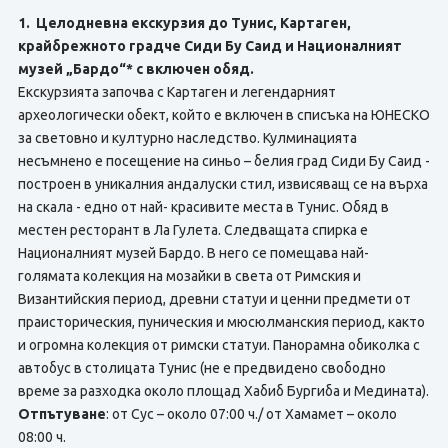
1. Целодневна екскурзия до Тунис, Картаген,
крайбрежното градче Сиди Бу Саид и Националният
музей „Бардо“* с включен обяд.
Екскурзията започва с Картаген и легендарният
археологически обект, който е включен в списъка на ЮНЕСКО
за световно и културно наследство. Кулминацията
несъмнено е посещение на синьо – белия град Сиди Бу Саид -
построен в уникалния андалуски стил, извисяващ се на върха
на скала - едно от най- красивите места в Тунис. Обяд в
местен ресторант в Ла Гулета. Следващата спирка е
Националният музей Бардо. В него се помещава най-
голямата колекция на мозайки в света от Римския и
Византийския период, древни статуи и ценни предмети от
праисторическия, пуническия и мюсюлманския период, както
и огромна колекция от римски статуи. Панорамна обиколка с
автобус в столицата Тунис (не е предвидено свободно
време за разходка около площад Хабиб Бургиба и Медината).
Отпътуване
: от Сус – около 07:00 ч./ от Хамамет – около
08:00 ч.