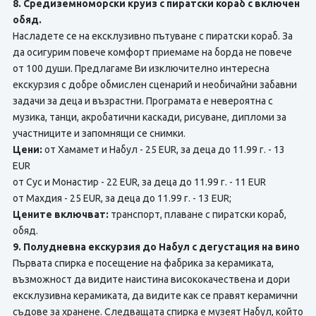
8. Средиземноморски круиз с пиратски кораб с включен
обяд.
Насладете се на ексклузивно пътуване с пиратски кораб. За
да осигурим повече комфорт приемаме на борда не повече
от 100 души. Предлагаме Ви изключително интересна
екскурзия с добре обмислен сценарий и необичайни забавни
задачи за деца и възрастни. Програмата е невероятна с
музика, танци, акробатични каскади, рисуване, дипломи за
участниците и запомнящи се снимки.
Цени:
от Хамамет и Набул - 25 EUR, за деца до 11.99 г. - 13
EUR
от Сус и Монастир - 22 EUR, за деца до 11.99 г. - 11 EUR
от Махдия - 25 EUR, за деца до 11.99 г. - 13 EUR;
Цените включват:
транспорт, плаване с пиратски кораб,
обяд.
9. Полудневна екскурзия до Набул с дегустация на вино
Първата спирка е посещение на фабрика за керамиката,
възможност да видите наистина висококачествена и дори
ексклузивна керамиката, да видите как се правят керамични
съдове за хранене. Следващата спирка е музеят Набул, който