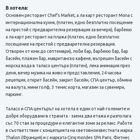
В хотела:
Основен ресторант Chef’s Market, а ла карт ресторант Mona с
интернационална кухня, (платен, едно безплатно посещение
на престой с предварителна резервация за вечеря), барбекю
а ла карт ресторант на плажа (платен, едно безплатно
посещение на престой с предварителна резервация.
Отворен от юни до септември), лоби бар, барбекю бар, бар
басейн, плажен бар, мавританско кафене, вътрешен басейн с
морска вода в таласо центъра (платен), лека анимация през
деня, вечер музика на живо и представления, 24 часова
рецепция, открит басейн, закрит басейн, СПА център, обмяна
на валута, мини голф, 3 тенис корта, магазин за сувенири,
паркинг.
Таласо и СПА центърът на хотела е един от най-големите и
добре оборудвани в страната - заема два етажа и разполага
със 70 стаи за процедури и елегантни зони за релакс. Работи
в съответствие с концепцията на световноизвестната марка
Thalion (Франция) и с марката Cinq mondes SPA Paris. Фитнес