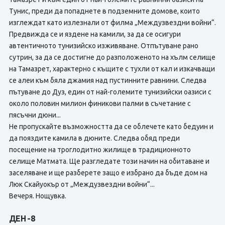
Тунис, преди да попаднете в подземните домове, които
изглеждат като излезнали от филма „Междузвездни войни“.
Предвижда се и яздене на камили, за да се осигури
автентичното тунизийско изживяване. Отпътуване рано
сутрин, за да се достигне до разположеното на хълм селище
на Тамазрет, характерно с къщите с тухли от кал и изкачващи
се алеи към бяла джамия над пустинните равнини. Следва
пътуване до Дуз, един от най-големите тунизийски оазиси с
около половин милион финикови палми в съчетание с
пясъчни дюни...
Не пропускайте възможността да се облечете като бедуин и
да пояздите камила в дюните. Следва обяд преди
посещение на троглодитно жилище в традиционното
селище Матмата. Ще разгледате този начин на обитаване и
заселяване и ще разберете защо е избрано да бъде дом на
Люк Скайуокър от „Междузвездни войни“...
Вечеря. Нощувка.
ДЕН -8