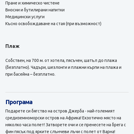
Пране и химическо чистене
Вносни и бутилирани напитки
Медицински услуги
Късно освобождаване на стая (при възможност)
Плаж
Собствен, на 700 м. от хотела, пясъчен, шатъл до плажа
(безплатно). Чадъри, шезлонги и плажни кърпи на плажа и
при басейна – безплатно.
Програма
Подарете си бягство на остров Джерба - най-големият
средиземноморски остров на Африка! Екзотично място на
няколко часа полет! Затворете очи и се пренесете на брега с
фин пясък под ярките слънчеви лъчи с полет от Варна!