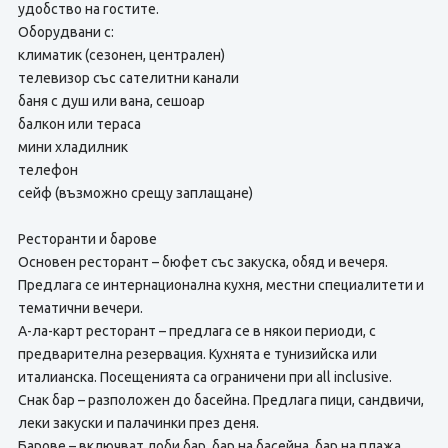
удобство на гостите.
Оборудвани с:
климатик (сезонен, централен)
телевизор със сателитни канали
баня с душ или вана, сешоар
балкон или тераса
мини хладилник
телефон
сейф (възможно срещу заплащане)
Ресторанти и барове
Основен ресторант – бюфет със закуска, обяд и вечеря.
Предлага се интернационална кухня, местни специалитети и
тематични вечери.
А-ла-карт ресторант – предлага се в някои периоди, с
предварителна резервация. Кухнята е тунизийска или
италианска. Посещенията са ограничени при all inclusive.
Снак бар – разположен до басейна. Предлага пици, сандвичи,
леки закуски и палачинки през деня.
Барове – включват лоби бар, бар на басейна, бар на плажа