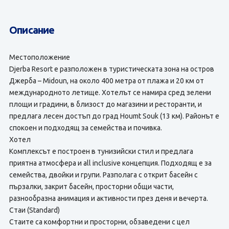
Описание
Местоположение
Djerba Resort е разположен в туристическата зона на остров
Джерба – Midoun, на около 400 метра от плажа и 20 км от
международното летище. Хотелът се намира сред зелени
площи и градини, в близост до магазини и ресторанти, и
предлага лесен достъп до град Houmt Souk (13 км). Районът е
спокоен и подходящ за семейства и почивка.
Хотел
Комплексът е построен в тунизийски стил и предлага
приятна атмосфера и all inclusive концепция. Подходящ е за
семейства, двойки и групи. Разполага с открит басейн с
пързалки, закрит басейн, просторни общи части,
разнообразна анимация и активности през деня и вечерта.
Стаи (Standard)
Стаите са комфортни и просторни, обзаведени с цел