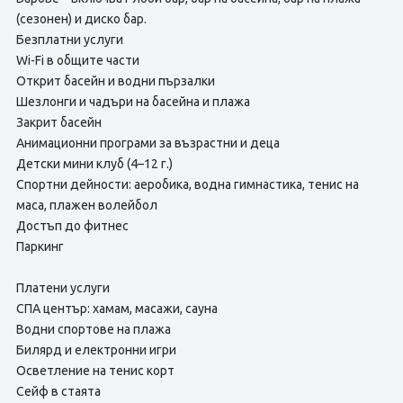
(сезонен) и диско бар.
Безплатни услуги
Wi-Fi в общите части
Открит басейн и водни пързалки
Шезлонги и чадъри на басейна и плажа
Закрит басейн
Анимационни програми за възрастни и деца
Детски мини клуб (4–12 г.)
Спортни дейности: аеробика, водна гимнастика, тенис на
маса, плажен волейбол
Достъп до фитнес
Паркинг
Платени услуги
СПА център: хамам, масажи, сауна
Водни спортове на плажа
Билярд и електронни игри
Осветление на тенис корт
Сейф в стаята