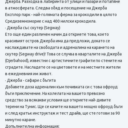
Джерба. Разходка в лабиринта от улици и пазари и потапяне
в атмосферата. Следва обяд и посещение на Джерба
Експлор парк - най-голямата ферма за крокодили в цялото
Средиземноморие с над 400 нилски крокодила.
· Джерба със скутер (Segway)
Ето още един различен начин да откриете това, което
красивият остров Джерба има да предложи, докато се
наслаждавате на свободата и адреналина на карането на
скутер (Segway drive)! Това се случва в кварталите на Джерба
(Djerbahood), известни с артистичните графити по стените на
сградите. Насладете се на цветовете и на местните жители
в ежедневния им живот.
· Джерба - сафари с бъгита
Добавете доза адреналин към почивката си с това офроуд
бъги приключение. На колелата на вашето превозно
средство за всякакви условия ще откриете най-дивите
терени на Тунис. Ще се качите на вашето мощно офроуд бъги
и след кратък инструктаж и тест драйв, ще сте готови за 90
минутно каране.
Допълнителна информация: