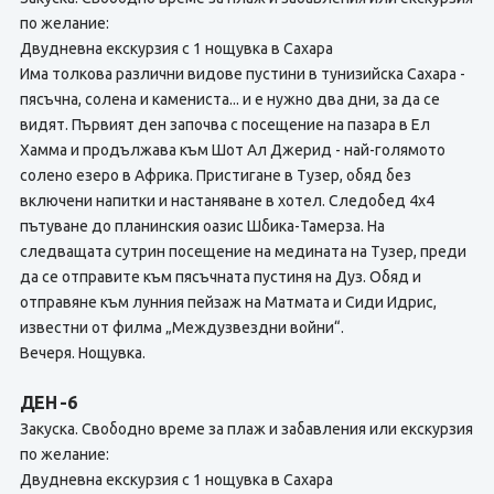
по желание:
Двудневна екскурзия с 1 нощувка в Сахара
Има толкова различни видове пустини в тунизийска Сахара -
пясъчна, солена и камениста... и е нужно два дни, за да се
видят. Първият ден започва с посещение на пазара в Ел
Хамма и продължава към Шот Ал Джерид - най-голямото
солено езеро в Африка. Пристигане в Тузер, обяд без
включени напитки и настаняване в хотел. Следобед 4х4
пътуване до планинския оазис Шбика-Тамерза. На
следващата сутрин посещение на медината на Тузер, преди
да се отправите към пясъчната пустиня на Дуз. Обяд и
отправяне към лунния пейзаж на Матмата и Сиди Идрис,
известни от филма „Междузвездни войни“.
Вечеря. Нощувка.
ДЕН -6
Закуска. Свободно време за плаж и забавления или екскурзия
по желание:
Двудневна екскурзия с 1 нощувка в Сахара