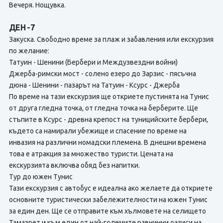
Вечеря. Нощувка.
ДЕН -7
Закуска. Свободно време за плаж и забавления или екскурзия
по желание:
Татуин - Шенини (Бербери и Междузвездни войни)
Джерба-римски мост - солено езеро до Зарзис - пясъчна
дюна - Шенини - пазарът на Татуин - Ксурс - Джерба
По време на тази екскурзия ще откриете пустинята на Тунис
от друга гледна точка, от гледна точка на берберите. Ще
стъпите в Ксурс - древна крепост на туницийските бербери,
където са намирали убежище и спасение по време на
инвазия на различни номадски племена. В днешни времена
това е атракция за множество туристи. Цената на
екскурзията включва обяд без напитки.
Тур до южен Тунис
Тази екскурзия с автобус е идеална ако желаете да откриете
основните туристически забележителности на южен Тунис
за един ден. Ще се отправите към хълмовете на селището
Тамазрет и към един от най-големите равнинни оазиси на