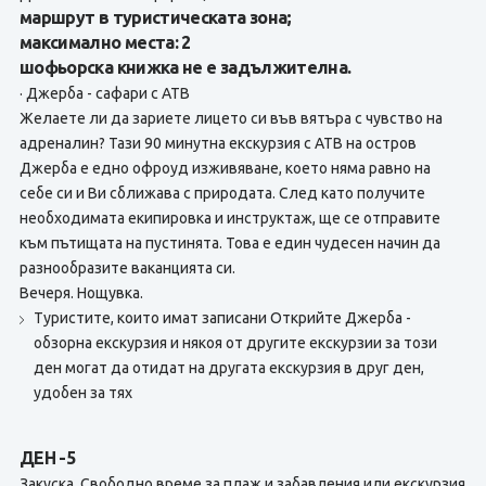
маршрут в туристическата зона;
максимално места: 2
шофьорска книжка не е задължителна.
· Джерба - сафари с АТВ
Желаете ли да зариете лицето си във вятъра с чувство на
адреналин? Тази 90 минутна екскурзия с АТВ на остров
Джерба е едно офроуд изживяване, което няма равно на
себе си и Ви сближава с природата. След като получите
необходимата екипировка и инструктаж, ще се отправите
към пътищата на пустинята. Това е един чудесен начин да
разнообразите ваканцията си.
Вечеря. Нощувка.
Туристите, които имат записани Открийте Джерба -
обзорна екскурзия и някоя от другите екскурзии за този
ден могат да отидат на другата екскурзия в друг ден,
удобен за тях
ДЕН -5
Закуска. Свободно време за плаж и забавления или екскурзия