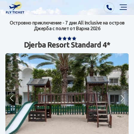
Островно приключение - 7 дни All Inclusive на остров
Почивки от Варна
Джерба с полет от Варна 2026
Екзотика
Djerba Resort Standard 4*
Почивки от София/Пловдив/Бургас
Самолетни билети
Визи
Контакти
За нас