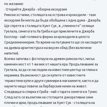
по желание:
· Открийте Джерба - обзорна екскурзия
Римски останки, столицата на острова и крокодили - тази
екскурзия би могла да бъде обобщена с една дума - Джерба.
Ще спрете в столицата Хумт Сук , в „глиненото“ селище
Гуелала, синегогата Ла Гриба и ще приключите в Джерба
Експлор - най-голямата ферма за крокодили в цялото
Средиземноморие. По време на пътуването ще се насладите
на древна архитектура и на вкусен обяд (без включени
напитки).
Всичко започва с фотопауза на древен римски път, нисък
каменен мост от 1-ви век от нашата ера. Продължаваме за
Гуелала, за да се насладим на известния център за глина и
керамика. Възможност да си купите от известните
теракотени купи и други сувенири в магазините, както и да
научите нещо повече за берберския начин на живот.
Следващата спирка е Гриба - най-старата синегога в Тунис.
След като се възхитим на стотиците декоративни сини
плочки и арки, продължаваме за Хумт Сук - столицата на