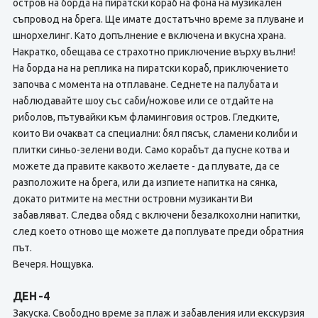
остров на борда на пиратски кораб на фона на музикален
съпровод на брега. Ще имате достатъчно време за плуване и
шнорхелинг. Като допълнение е включена и вкусна храна.
Накратко, обещава се страхотно приключение върху вълни!
На борда на на реплика на пиратски кораб, приключението
започва с момента на отплаване. Седнете на палубата и
наблюдавайте шоу със саби/ножове или се отдайте на
риболов, пътувайки към фламинговия остров. Гледките,
които Ви очакват са специални: бял пясък, сламени колиби и
плитки синьо-зелени води. Само корабът да пусне котва и
можете да правите каквото желаете - да плувате, да се
разположите на брега, или да изпиете напитка на сянка,
докато ритмите на местни островни музиканти Ви
забавляват. Следва обяд с включени безалкохолни напитки,
след което отново ще можете да поплувате преди обратния
път.
Вечеря. Нощувка.
ДЕН -4
Закуска. Свободно време за плаж и забавления или екскурзия