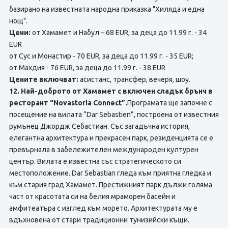
базирано на известната народна приказка "Хиляда и една
нощ".
Цени:
от Хамамет и Набул – 68 EUR, за деца до 11.99 г. - 34
EUR
от Сус и Монастир - 70 EUR, за деца до 11.99 г. - 35 EUR;
от Махдия - 76 EUR, за деца до 11.99 г. - 38 EUR
Цените включват:
асистанс, трансфер, вечеря, шоу.
12.
Най-доброто от Хамамет с включен сладък брънч в
ресторант “Novastoria Connect”.
Програмата ще започне с
посещение на вилата “Dar Sebastien”, построенa от известния
румънец Джордж Себастиан. Със загадъчна история,
елегантна архитектура и прекрасен парк, резиденцията се е
превърнала в забележителен международен културен
център. Вилата е известна със стратегическото си
местоположение. Dar Sebastian гледа към приятна гледка и
към стария град Хамамет. Престижният парк дължи голяма
част от красотата си на белия мраморен басейн и
амфитеатъра с изглед към морето. Архитектурата му е
вдъхновена от стари традиционни тунизийски къщи.