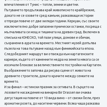
впечатления от Тунис – топли, земни и цветни.
Пътуването продължава край живописното крайбрежие,
докато не се озовете сред камъни, разказващи истории
отпреди повече от две хиляди години. Керкуан, със своите
изключително добре запазени пунически останки, посреща с
мълчаливата си мощ и тишината на древен град. Включен в
списъка на ЮНЕСКО, той пази улици, домове и обичаи,
съхранени в аурата на времето. Местният музей допълва
пъзела на това пътуване назад към финикийската епоха.
Следобедният маршрут ви отвежда към картагенските
кариери, където от каменните недра на земята някога са се
изсичали блокове за величествените постройки на Картаген.
Въображението започва да рисува сцени от живота на
древните строители, докато крачите между сенките на
времето.
И за финал – истински празник за сетивата. В сърцето на
лозовите насаждения на винарна Bir Drassen ви очаква
дегустация на повече от 10 вида вино – от свежи бели, през
ароматни розета, до наситени червени. Всяка чаша разказва