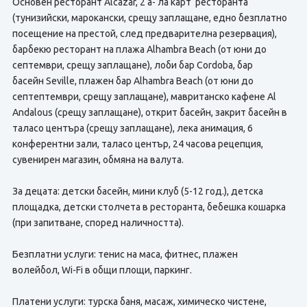
Основен ресторант Alcazar, 2 а- ла карт ресторанта
(тунизийски, марокански, срещу заплащане, едно безплатно
посещение на престой, след предварителна резервация),
барбекю ресторант на плажа Alhambra Beach (от юни до
септември, срещу заплащане), лоби бар Cordoba, бар
басейн Seville, плажен бар Alhambra Beach (от юни до
септептември, срещу заплащане), мавританско кафене Al
Andalous (срещу заплащане), открит басейн, закрит басейн в
таласо центъра (срещу заплащане), лека анимация, 6
конферентни зали, таласо център, 24 часова рецепция,
сувенирен магазин, обмяна на валута.
За децата: детски басейн, мини клуб (5-12 год.), детска
площадка, детски столчета в ресторанта, бебешка кошарка
(при запитване, според наличността).
Безплатни услуги: тенис на маса, фитнес, плажен
волейбол, Wi-Fi в общи площи, паркинг.
Платени услуги: турска баня, масаж, химическо чистене,