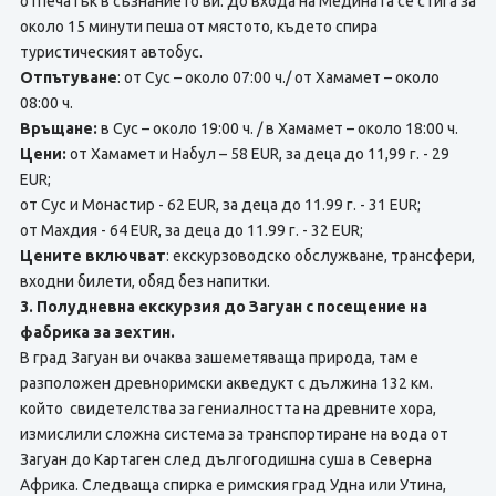
отпечатък в съзнанието ви. До входа на Медината се стига за
около 15 минути пеша от мястото, където спира
туристическият автобус.
Отпътуване
: от Сус – около 07:00 ч./ от Хамамет – около
08:00 ч.
Връщане:
в Сус – около 19:00 ч. / в Хамамет – около 18:00 ч.
Цени:
от Хамамет и Набул – 58 EUR, за деца до 11,99 г. - 29
EUR;
от Сус и Монастир - 62 EUR, за деца до 11.99 г. - 31 EUR;
от Махдия - 64 EUR, за деца до 11.99 г. - 32 EUR;
Цените включват
: екскурзоводско обслужване, трансфери,
входни билети, обяд без напитки.
3. Полудневна екскурзия до Загуан с посещение на
фабрика за зехтин.
В град Загуан ви очаква зашеметяваща природа, там е
разположен древноримски акведукт с дължина 132 км.
който свидетелства за гениалността на древните хора,
измислили сложна система за транспортиране на вода от
Загуан до Картаген след дългогодишна суша в Северна
Африка. Следваща спирка е римския град Удна или Утина,