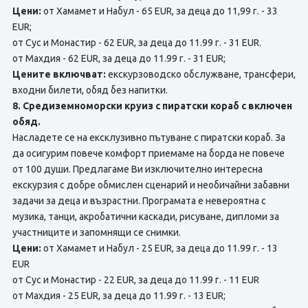
Цени:
от Хамамет и Набул - 65 EUR, за деца до 11,99 г. - 33
EUR;
от Сус и Монастир - 62 EUR, за деца до 11.99 г. - 31 EUR.
от Махдия - 62 EUR, за деца до 11.99 г. - 31 EUR;
Цените включват:
екскурзоводско обслужване, трансфери,
входни билети, обяд без напитки.
8. Средиземноморски круиз с пиратски кораб с включен
обяд.
Насладете се на ексклузивно пътуване с пиратски кораб. За
да осигурим повече комфорт приемаме на борда не повече
от 100 души. Предлагаме Ви изключително интересна
екскурзия с добре обмислен сценарий и необичайни забавни
задачи за деца и възрастни. Програмата е невероятна с
музика, танци, акробатични каскади, рисуване, дипломи за
участниците и запомнящи се снимки.
Цени:
от Хамамет и Набул - 25 EUR, за деца до 11.99 г. - 13
EUR
от Сус и Монастир - 22 EUR, за деца до 11.99 г. - 11 EUR
от Махдия - 25 EUR, за деца до 11.99 г. - 13 EUR;