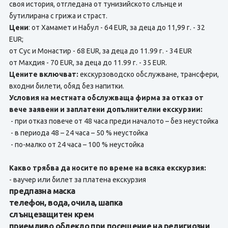
своя история, отгледана от тунизийското слънце и
бутилирана с грижа и страст.
Цени
: от Хамамет и Набул - 64 EUR, за деца до 11,99 г. - 32
EUR;
от Сус и Монастир - 68 EUR, за деца до 11.99 г. - 34 EUR
от Махдия - 70 EUR, за деца до 11.99 г. - 35 EUR.
Цените включват:
екскурзоводско обслужване, трансфери,
входни билети, обяд без напитки.
Условия на местната обслужваща фирма за отказ от
вече заявени и заплатени допълнителни екскурзии:
- при отказ повече от 48 часа преди началото – без неустойка
- в периода 48 – 24 часа – 50 % неустойка
- по-малко от 24 часа – 100 % неустойка
Какво трябва да носите по време на всяка екскурзия:
- ваучер или билет за платена екскурзия
предпазна маска
телефон, вода, очила, шапка
слънцезащитен крем
приемливо облекло при посещение на религиозни