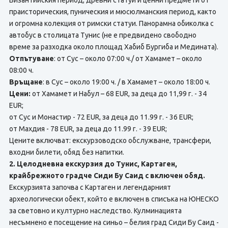
Византийския период, древни статуи и ценни предмети от
праисторическия, пуническия и мюсюлманския период, както
и огромна колекция от римски статуи. Панорамна обиколка с
автобус в столицата Тунис (не е предвидено свободно
време за разходка около площад Хабиб Бургиба и Медината).
Отпътуване
: от Сус – около 07:00 ч./ от Хамамет – около
08:00 ч.
Връщане
: в Сус – около 19:00 ч. / в Хамамет – около 18:00 ч.
Цени:
от Хамамет и Набул – 68 EUR, за деца до 11,99 г. - 34
EUR;
от Сус и Монастир - 72 EUR, за деца до 11.99 г. - 36 EUR;
от Махдия - 78 EUR, за деца до 11.99 г. - 39 EUR;
Цените включват: екскурзоводско обслужване, трансфери,
входни билети, обяд без напитки.
2. Целодневна екскурзия до Тунис, Картаген,
крайбрежното градче Сиди Бу Саид с включен обяд.
Екскурзията започва с Картаген и легендарният
археологически обект, който е включен в списъка на ЮНЕСКО
за световно и културно наследство. Кулминацията
несъмнено е посещение на синьо – белия град Сиди Бу Саид -