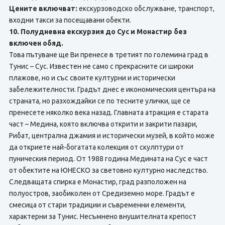
Цените включват:
екскурзоводско обслужване, транспорт,
входни такси за посещавани обекти.
10. Полудневна екскурзия до Сус и Монастир без
включен обяд.
Това пътуване ще Ви пренесе в третият по големина град в
Тунис – Сус. Известен не само с прекрасните си широки
плажове, но и със своите културни и исторически
забележителности. Градът днес е икономическия центъра на
страната, но разхождайки се по тесните улички, ще се
пренесете няколко века назад. Главната атракция е старата
част – Медина, която включва открити и закрити пазари,
Рибат, централна джамия и исторически музей, в който може
да откриете най-богатата колекция от скулптури от
пуническия период. От 1988 година Медината на Сус е част
от обектите на ЮНЕСКО за световно културно наследство.
Следващата спирка е Монастир, град разположен на
полуостров, заобиколен от Средиземно море. Градът е
смесица от стари традиции и съвременни елементи,
характерни за Тунис. Несъмнено внушителната крепост