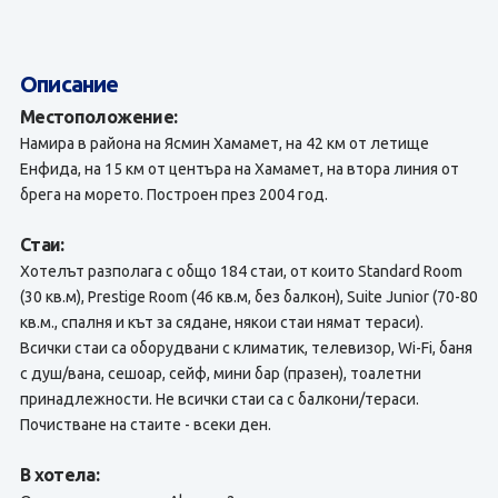
Описание
Местоположение:
Намира в района на Ясмин Хамамет, на 42 км от летище
Енфида, на 15 км от центъра на Хамамет, на втора линия от
брега на морето. Построен през 2004 год.
Стаи:
Хотелът разполага с общо 184 стаи, от които Standard Room
(30 кв.м), Prestige Room (46 кв.м, без балкон), Suite Junior (70-80
кв.м., спалня и кът за сядане, някои стаи нямат тераси).
Всички стаи са оборудвани с климатик, телевизор, Wi-Fi, баня
с душ/вана, сешоар, сейф, мини бар (празен), тоалетни
принадлежности. Не всички стаи са с балкони/тераси.
Почистване на стаите - всеки ден.
В хотела: