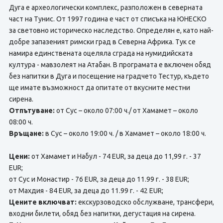
Дуга е археологически комплекс, разположен в северната
част на Тунис. От 1997 година е част от списъка на ЮНЕСКО
за световно историческо наследство. Определян е, като най-
добре запазеният римски град в Северна Африка. Тук се
намира единствената оцеляла сграда на нумидийската
култура - мавзолеят на Атабан. В програмата е включен обяд
без напитки в Дуга и посещение на градчето Тестур, където
ще имате възможност да опитате от вкусните местни
сирена.
Отпътуване:
от Сус – около 07:00 ч./ от Хамамет – около
08:00 ч.
Връщане:
в Сус – около 19:00 ч. / в Хамамет – около 18:00 ч.
Цени:
от Хамамет и Набул - 74 EUR, за деца до 11,99 г. - 37
EUR;
от Сус и Монастир - 76 EUR, за деца до 11.99 г. - 38 EUR;
от Махдия - 84 EUR, за деца до 11.99 г. - 42 EUR;
Цените включват:
екскурзоводско обслужване, трансфери,
входни билети, обяд без напитки, дегустация на сирена.