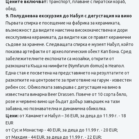
Цените включват:
транспорт, плаване с пиратски кораб,
обяд.
9. Полудневна екскурзия до Набул с дегустация на вино
Първата спирка е посещение на фабрика за керамиката,
възможност да видите наистина висококачествена и дори
ексклузивна керамиката, да видите как се правят керамични
съдове за хранене. Следващата спирка е музеят Набул, който
показва артефакти от археологическия обект Кап Бона. Сред
забележителните експонати са мозайки, открити от
разкошната Къща на нимфите (Nymfarum domus) в Неапол.
Една стая е посветена на представянето на резултатите от
разкопките на центровете за приготвяне на гарум - известен
рибен сос. Обиколката завършва с дегустация на вино в
известната винарна Beer Drassen. Повече от 10 сорта бяло,
розе и червено вино ще бъдат добър завършек на тази
забавна, но познавателна и динамична обиколка.
Цени:
от Хамамет и Набул – 36 EUR, за деца до 11.99 г. - 18
EUR
от Сус и Монастир - 40 EUR, за деца до 11.99 г. - 20 EUR;
от Махдия - 44 EUR, за деца до 11.99 г. - 22 EUR;