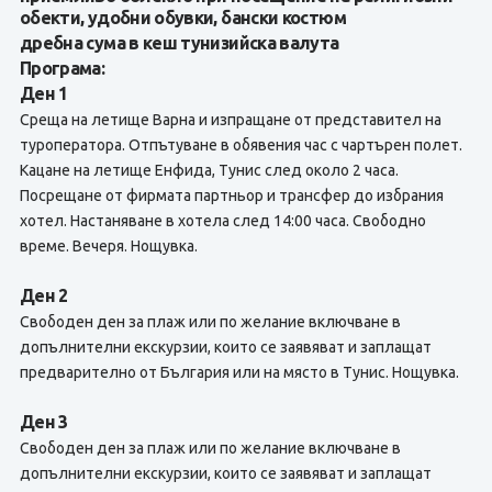
обекти, удобни обувки, бански костюм
дребна сума в кеш тунизийска валута
Програма:
Ден 1
Среща на летище Варна и изпращане от представител на
туроператора. Отпътуване в обявения час с чартърен полет.
Кацане на летище Енфида, Тунис след около 2 часа.
Посрещане от фирмата партньор и трансфер до избрания
хотел. Настаняване в хотела след 14:00 часа. Свободно
време. Вечеря. Нощувка.
Ден 2
Свободен ден за плаж или по желание включване в
допълнителни екскурзии, които се заявяват и заплащат
предварително от България или на място в Тунис. Нощувка.
Ден 3
Свободен ден за плаж или по желание включване в
допълнителни екскурзии, които се заявяват и заплащат