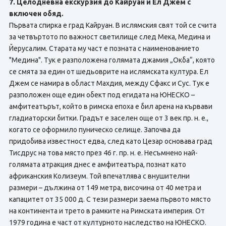
7. Целодневна екскурзия до Кайруан и Ел Джем с
включен обяд.
Първата спирка е град Кайруан. В ислямския свят той се счита
за четвъртото по важност светилище след Мека, Медина и
Йерусалим. Старата му част е позната с наименованието
"Медина". Тук е разположена голямата джамия „Окба“, която
се смята за един от шедьоврите на ислямската култура. Ел
Джем се намира в област Махдия, между Сфакс и Сус. Тук е
разположен още един обект под егидата на ЮНЕСКО –
амфитеатърът, който в римска епоха е бил арена на кървави
гладиаторски битки. Градът е заселен още от 3 век пр. н. е.,
когато се оформило пуническо селище. Започва да
придобива известност едва, след като Цезар основава град
Тисдрус на това място през 46 г. пр. н. е. Несъмнено най-
голямата атракция днес е амфитеатъра, познат като
африканския Колизеум. Той впечатлява с внушителни
размери – дължина от 149 метра, височина от 40 метра и
капацитет от 35 000 д. С тези размери заема първото място
на континента и трето в рамките на Римската империя. От
1979 година е част от културното наследство на ЮНЕСКО.