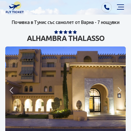
Почивка в Тунис със самолет от Варна - 7 нощувки
Почивки от Варна
ALHAMBRA THALASSO
Екзотика
Почивки от София/Пловдив/Бургас
Самолетни билети
Визи
Контакти
За нас