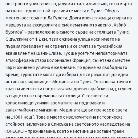
построен в уникалния андалуски стил, извисяващ се на върха
на скала - едно от най-красивите места в Тунис. Обяд в
местен ресторант в Ла Гулета. Друга впечатляваща спирка по
маршрута на екскурзията е емблематичното авеню „Хабиб
Бургиба“ – разположено в самото сърце на столицата Тунис.
С дължина от 1,2 км, тази оживена улица носи името на
първия президент на страната и се смята за тунизийския
еквивалент на Шанз-Елизе. Тук ще усетите неповторимата
атмосфера на стара колониална Франция, съчетана с местен
чар и оживено улично ежедневие. По време на свободното
време, туристите могат да изберат да се разходят до едно
истинско съкровище – Медината на Тунис. Тя започва точно в
края на авенюто и представлява древен арабски град, сгушен
в сърцето на съвременната столица. С тесните си
криволичещи улички, ароматите на подправки и
занаятчийските магазини, Медината ще ви пренесе в света
на „1001 нощ“. Това е място с изключителна историческа
стойност, включено в Списъка на световното наследство на
ЮНЕСКО – преживяване, което наистина ще остави траен