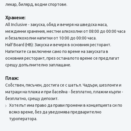
лекар, билярд, водни спортове.
Хранене:
All Inclusive - закуска, обяд и вечеря на шведска маса,
междинни хранения, местни алкохолни от 08:00 до 00:00 часа
и безалкохолни напитки от 10:00 до 00:00 часа.
Half Board (HB): Закуска и вечеря в основния ресторант.
Напитките са включени само по време на закуската в
основния ресторант, през останалото време се предлагат
срещу допълнително заплащане.
Плаж:
Собствен, пясъчен, достига се с шатъл. Чадъри, шезлонги и
матраци на плажа и при басейна - безплатно, плажни кърпи -
безплатно, срещу депозит.
Хотелът има право да прави промени в концепцията си по
всяко време, без да уведомява предварително
туроператора.