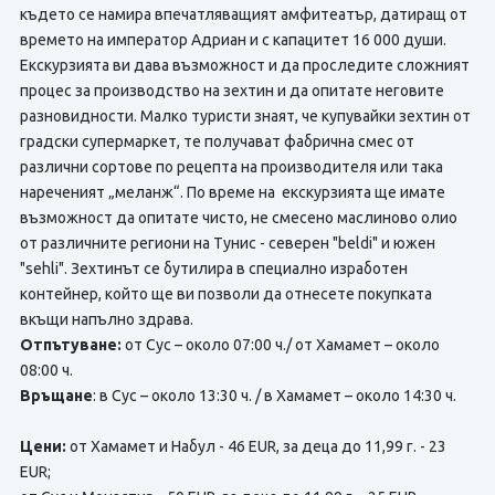
където се намира впечатляващият амфитеатър, датиращ от
времето на император Адриан и с капацитет 16 000 души.
Екскурзията ви дава възможност и да проследите сложният
процес за производство на зехтин и да опитате неговите
разновидности. Малко туристи знаят, че купувайки зехтин от
градски супермаркет, те получават фабрична смес от
различни сортове по рецепта на производителя или така
нареченият „меланж“. По време на екскурзията ще имате
възможност да опитате чисто, не смесено маслиново олио
от различните региони на Тунис - северен "beldi" и южен
"sehli". Зехтинът се бутилира в специално изработен
контейнер, който ще ви позволи да отнесете покупката
вкъщи напълно здрава.
Отпътуване:
от Сус – около 07:00 ч./ от Хамамет – около
08:00 ч.
Връщане
: в Сус – около 13:30 ч. / в Хамамет – около 14:30 ч.
Цени:
от Хамамет и Набул - 46 EUR, за деца до 11,99 г. - 23
EUR;