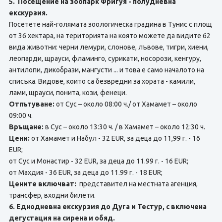
5. Посещение на зоопарк Фригуя - полудневна
екскурзия.
Посетете най-голямата зоологическа градина в Тунис с площ
от 36 хектара, на територията на която можете да видите 62
вида животни: черни лемури, слонове, лъвове, тигри, хиени,
леопарди, щрауси, фламинго, сурикати, носорози, кенгуру,
антилопи, дикобрази, мангусти ... и това е само началото на
списъка. Видове, които са безвредни за хората - камили,
лами, щрауси, понита, кози, фенеци.
Отпътуване:
от Сус – около 08:00 ч./ от Хамамет – около
09:00 ч.
Връщане:
в Сус – около 13:30 ч. / в Хамамет – около 12:30 ч.
Цени:
от Хамамет и Набул - 32 EUR, за деца до 11,99 г. - 16
EUR;
от Сус и Монастир - 32 EUR, за деца до 11.99 г. - 16 EUR;
от Махдия - 36 EUR, за деца до 11.99 г. - 18 EUR;
Цените включват:
представител на местната агенция,
трансфер, входни билети.
6. Еднодневна екскурзия до Дуга и Тестур, с включена
дегустация на сирена и обяд.