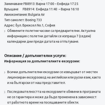
Заминаване FB8913: Варна 17:00 – Енфида 17:25
Връщане FB8914: Енфида 11:40 – Варна 16:10
Авиокомпания: Bulgaria Air
Тип самолет: Boeing 733
Адрес: бул. Брюксел No.1, София
Обявените полетни часове са предварителни. Актуална
информация с полетни детайли се изпраща 7 (седем)
календарни дни преди датата на отпътуване.
Описание / допълнителни услуги:
Информация за допълнителните екскурзии:
Всички допълнителни екскурзии се извършват от местен
лицензиран екскурзовод на английски или руски език, както
и на български от наш представител.
Последователността на екскурзиите обявени в програмата
не се гарантира и може да бъде променена в зависимост
от работното време на посещаваните обекти.