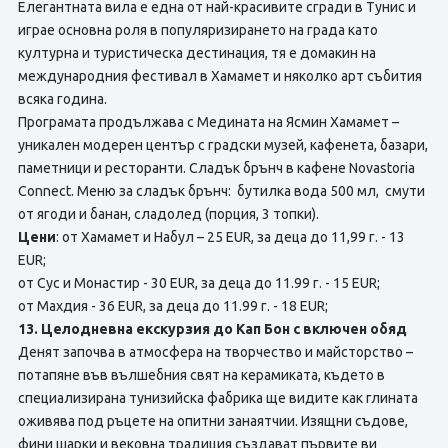
Елегантната вила е една от най-красивите сгради в Тунис и
играе основна роля в популяризирането на града като
културна и туристическа дестинация, тя е домакин на
международния фестивал в Хамамет и няколко арт събития
всяка година.
Програмата продължава с Медината на Ясмин Хамамет –
уникален модерен център с градски музей, кафенета, базари,
паметници и ресторанти. Сладък брънч в кафене Novastoria
Connect. Меню за сладък брънч: бутилка вода 500 мл, смути
от ягоди и банан, сладолед (порция, 3 топки).
Цени
: от Хамамет и Набул – 25 EUR, за деца до 11,99 г. - 13
EUR;
от Сус и Монастир - 30 EUR, за деца до 11.99 г. - 15 EUR;
от Махдия - 36 EUR, за деца до 11.99 г. - 18 EUR;
13. Целодневна екскурзия до Кап Бон с включен обяд
Денят започва в атмосфера на творчество и майсторство –
потапяне във вълшебния свят на керамиката, където в
специализирана тунизийска фабрика ще видите как глината
оживява под ръцете на опитни занаятчии. Изящни съдове,
фини шарки и вековна традиция създават първите ви