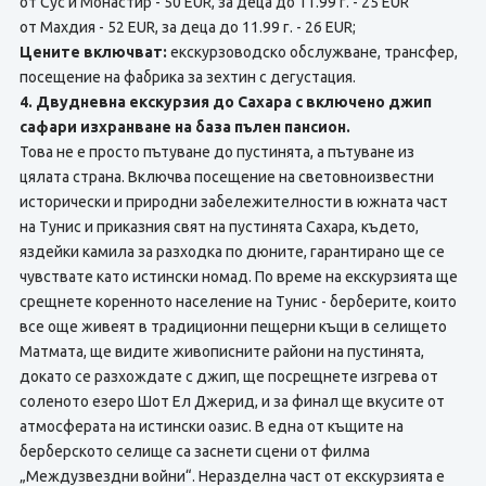
от Сус и Монастир - 50 EUR, за деца до 11.99 г. - 25 EUR
от Махдия - 52 EUR, за деца до 11.99 г. - 26 EUR;
Цените включват:
екскурзоводско обслужване, трансфер,
посещение на фабрика за зехтин с дегустация.
4. Двудневна екскурзия до Сахара с включено джип
сафари изхранване на база пълен пансион.
Това не е просто пътуване до пустинята, а пътуване из
цялата страна. Включва посещение на световноизвестни
исторически и природни забележителности в южната част
на Тунис и приказния свят на пустинята Сахара, където,
яздейки камила за разходка по дюните, гарантирано ще се
чувствате като истински номад. По време на екскурзията ще
срещнете коренното население на Тунис - берберите, които
все още живеят в традиционни пещерни къщи в селището
Матмата, ще видите живописните райони на пустинята,
докато се разхождате с джип, ще посрещнете изгрева от
соленото езеро Шот Ел Джерид, и за финал ще вкусите от
атмосферата на истински оазис. В една от къщите на
берберското селище са заснети сцени от филма
„Междузвездни войни“. Неразделна част от екскурзията е