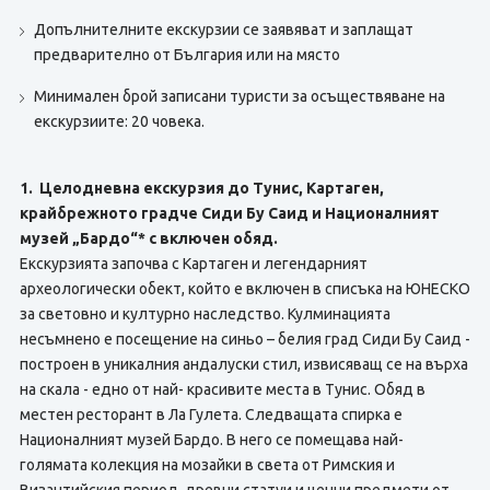
Допълнителните екскурзии се заявяват и заплащат
предварително от България или на място
Минимален брой записани туристи за осъществяване на
екскурзиите: 20 човека.
1. Целодневна екскурзия до Тунис, Картаген,
крайбрежното градче Сиди Бу Саид и Националният
музей „Бардо“* с включен обяд.
Екскурзията започва с Картаген и легендарният
археологически обект, който е включен в списъка на ЮНЕСКО
за световно и културно наследство. Кулминацията
несъмнено е посещение на синьо – белия град Сиди Бу Саид -
построен в уникалния андалуски стил, извисяващ се на върха
на скала - едно от най- красивите места в Тунис. Обяд в
местен ресторант в Ла Гулета. Следващата спирка е
Националният музей Бардо. В него се помещава най-
голямата колекция на мозайки в света от Римския и