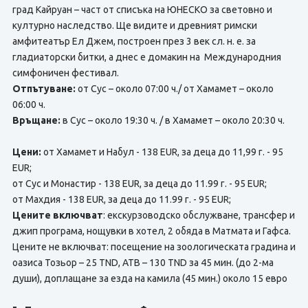
град Кайруан – част от списъка на ЮНЕСКО за световно и
културно наследство. Ще видите и древният римски
амфитеатър Ел Джем, построен през 3 век сл. н. е. за
гладиаторски битки, а днес е домакин на Международния
симфоничен фестивал.
Отпътуване:
от Сус – около 07:00 ч./ от Хамамет – около
06:00 ч.
Връщане:
в Сус – около 19:30 ч. / в Хамамет – около 20:30 ч.
Цени:
от Хамамет и Набул - 138 EUR, за деца до 11,99 г. - 95
EUR;
от Сус и Монастир - 138 EUR, за деца до 11.99 г. - 95 EUR;
от Махдия - 138 EUR, за деца до 11.99 г. - 95 EUR;
Цените включват
: екскурзоводско обслужване, трансфер и
джип програма, нощувки в хотел, 2 обяда в Матмата и Гафса.
Цените не включват: посещение на зоологическата градина и
оазиса Тозьор – 25 TND, АТВ – 130 TND за 45 мин. (до 2-ма
души), доплащане за езда на камила (45 мин.) около 15 евро