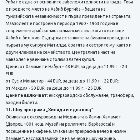
Рибат е една от основните забележителности на градa. Това
е и родното място на Хабиб Бургиба – бащата на
тунизийската независимост и първи президент на страната.
Мавзолеят е построен в периода 1960 - 1963 година в
съвременен арабско-мюсюлмански стил, когато все още
Хабиб е бил жив. Съдържа останките на бившия президент,
първата му съпруга Матилда, братята и сестрите му, както и
други членове на семейството. Централната част на
мавзолея е увенчана с голям златен купол.
Цени:
от Хамамет и Набул – 48 EUR, за деца до 11.99 г. - 24
EUR
от Сус и Монастир - 44 EUR, за деца до 11.99 г. - 22 EUR;
от Махдия - 50 EUR, за деца до 11.99 г. - 25 EUR;
Цените включват
: екскурзоводско обслужване, трансфери,
входни билети.
11. Шоу програма „Хиляда и една нощ“
Обиколка с екскурзовод на Медината в Ясмин Хамамет
(Дворец 1001 нощ, Музей на религията, Барбароса) и
посещение на кафене. Очаква Ви прекрасна вечер в Ясмин
Хамамет, наслаждавайки се на вечеря и шоу на живо,