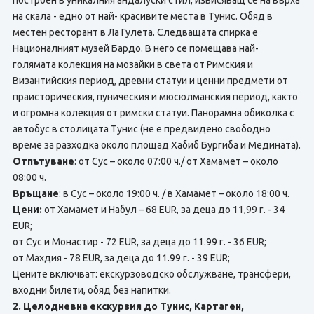
построен в уникалния андалуски стил, извисяващ се на върха
на скала - едно от най- красивите места в Тунис. Обяд в
местен ресторант в Ла Гулета. Следващата спирка е
Националният музей Бардо. В него се помещава най-
голямата колекция на мозайки в света от Римския и
Византийския период, древни статуи и ценни предмети от
праисторическия, пуническия и мюсюлманския период, както
и огромна колекция от римски статуи. Панорамна обиколка с
автобус в столицата Тунис (не е предвидено свободно
време за разходка около площад Хабиб Бургиба и Медината).
Отпътуване
: от Сус – около 07:00 ч./ от Хамамет – около
08:00 ч.
Връщане
: в Сус – около 19:00 ч. / в Хамамет – около 18:00 ч.
Цени:
от Хамамет и Набул – 68 EUR, за деца до 11,99 г. - 34
EUR;
от Сус и Монастир - 72 EUR, за деца до 11.99 г. - 36 EUR;
от Махдия - 78 EUR, за деца до 11.99 г. - 39 EUR;
Цените включват: екскурзоводско обслужване, трансфери,
входни билети, обяд без напитки.
2. Целодневна екскурзия до Тунис, Картаген,