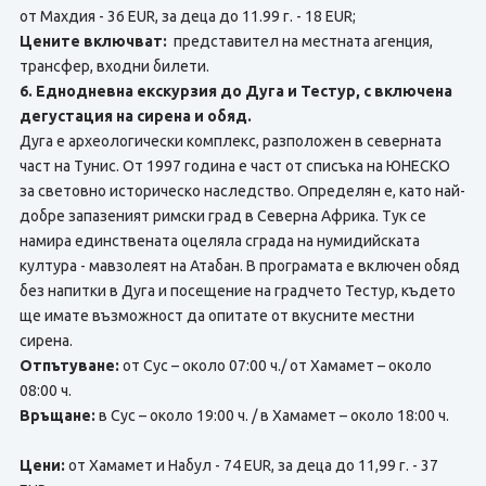
от Махдия - 36 EUR, за деца до 11.99 г. - 18 EUR;
Цените включват:
представител на местната агенция,
трансфер, входни билети.
6. Еднодневна екскурзия до Дуга и Тестур, с включена
дегустация на сирена и обяд.
Дуга е археологически комплекс, разположен в северната
част на Тунис. От 1997 година е част от списъка на ЮНЕСКО
за световно историческо наследство. Определян е, като най-
добре запазеният римски град в Северна Африка. Тук се
намира единствената оцеляла сграда на нумидийската
култура - мавзолеят на Атабан. В програмата е включен обяд
без напитки в Дуга и посещение на градчето Тестур, където
ще имате възможност да опитате от вкусните местни
сирена.
Отпътуване:
от Сус – около 07:00 ч./ от Хамамет – около
08:00 ч.
Връщане:
в Сус – около 19:00 ч. / в Хамамет – около 18:00 ч.
Цени:
от Хамамет и Набул - 74 EUR, за деца до 11,99 г. - 37