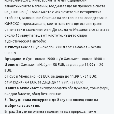
криволичещи улички, ароматите на подправки и
занаятчийските магазини, Медината ще ви пренесе в света
на „1001 нощ“. Това е място с изключителна историческа
стойност, включено в Списъка на световното наследство на
ЮНЕСКО – преживяване, което наистина ще остави траен
отпечатък в съзнанието ви. До входа на Медината се стига за
около 15 минути пеша от мястото, където спира
туристическият автобус.
Отпътуване
: от Сус – около 07:00 ч./ от Хамамет – около
08:00 ч.
Връщане:
в Сус – около 19:00 ч. / в Хамамет – около 18:00 ч.
Цени:
от Хамамет и Набул – 58 EUR, за деца до 11,99 г. - 29
EUR;
от Сус и Монастир - 62 EUR, за деца до 11.99 г. - 31 EUR;
от Махдия - 64 EUR, за деца до 11.99 г. - 32 EUR;
Цените включват
: екскурзоводско обслужване, трансфери,
входни билети, обяд без напитки.
3. Полудневна екскурзия до Загуан с посещение на
фабрика за зехтин.
В град Загуан ви очаква зашеметяваща природа, там е