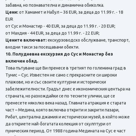
забавна, но познавателна и динамична обиколка.
Цени:
от Хамамет и Набул – 36 EUR, за деца до 11.99 г. - 18
EUR
от Сус и Монастир - 40 EUR, за деца до 11.99 г. - 20 EUR;
от Махдия - 44 EUR, за деца до 11.99 г. - 22 EUR;
Цените включват:
екскурзоводско обслужване, транспорт,
входни такси за посещавани обекти.
10. Полудневна екскурзия до Сус и Монастир без
включен обяд.
Това пътуване ще Ви пренесе в третият по големина град в
Тунис – Сус. Известен не само с прекрасните си широки
плажове, но и със своите културни и исторически
забележителности. Градът днес е икономическия центъра на
страната, но разхождайки се по тесните улички, ще се
пренесете няколко века назад. Главната атракция е старата
част – Медина, която включва открити и закрити пазари,
Рибат, централна джамия и исторически музей, в който може
да откриете най-богатата колекция от скулптури от
пуническия период. От 1988 година Медината на Сус е част