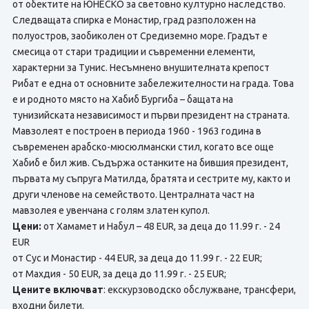
от обектите на ЮНЕСКО за световно културно наследство.
Следващата спирка е Монастир, град разположен на
полуостров, заобиколен от Средиземно море. Градът е
смесица от стари традиции и съвременни елементи,
характерни за Тунис. Несъмнено внушителната крепост
Рибат е една от основните забележителности на градa. Това
е и родното място на Хабиб Бургиба – бащата на
тунизийската независимост и първи президент на страната.
Мавзолеят е построен в периода 1960 - 1963 година в
съвременен арабско-мюсюлмански стил, когато все още
Хабиб е бил жив. Съдържа останките на бившия президент,
първата му съпруга Матилда, братята и сестрите му, както и
други членове на семейството. Централната част на
мавзолея е увенчана с голям златен купол.
Цени:
от Хамамет и Набул – 48 EUR, за деца до 11.99 г. - 24
EUR
от Сус и Монастир - 44 EUR, за деца до 11.99 г. - 22 EUR;
от Махдия - 50 EUR, за деца до 11.99 г. - 25 EUR;
Цените включват
: екскурзоводско обслужване, трансфери,
входни билети.