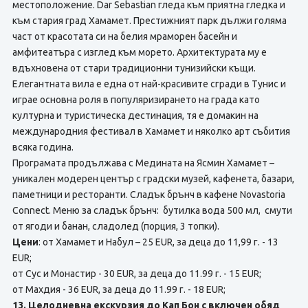
местоположение. Dar Sebastian гледа към приятна гледка и
към стария град Хамамет. Престижният парк дължи голяма
част от красотата си на белия мраморен басейн и
амфитеатъра с изглед към морето. Архитектурата му е
вдъхновена от стари традиционни тунизийски къщи.
Елегантната вила е една от най-красивите сгради в Тунис и
играе основна роля в популяризирането на града като
културна и туристическа дестинация, тя е домакин на
международния фестивал в Хамамет и няколко арт събития
всяка година.
Програмата продължава с Медината на Ясмин Хамамет –
уникален модерен център с градски музей, кафенета, базари,
паметници и ресторанти. Сладък брънч в кафене Novastoria
Connect. Меню за сладък брънч: бутилка вода 500 мл, смути
от ягоди и банан, сладолед (порция, 3 топки).
Цени
: от Хамамет и Набул – 25 EUR, за деца до 11,99 г. - 13
EUR;
от Сус и Монастир - 30 EUR, за деца до 11.99 г. - 15 EUR;
от Махдия - 36 EUR, за деца до 11.99 г. - 18 EUR;
13. Целодневна екскурзия до Кап Бон с включен обяд