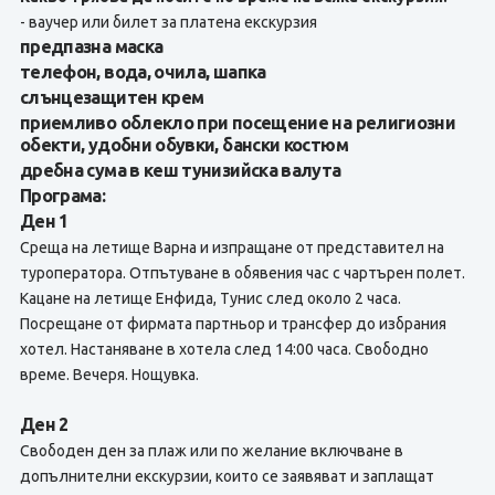
- ваучер или билет за платена екскурзия
предпазна маска
телефон, вода, очила, шапка
слънцезащитен крем
приемливо облекло при посещение на религиозни
обекти, удобни обувки, бански костюм
дребна сума в кеш тунизийска валута
Програма:
Ден 1
Среща на летище Варна и изпращане от представител на
туроператора. Отпътуване в обявения час с чартърен полет.
Кацане на летище Енфида, Тунис след около 2 часа.
Посрещане от фирмата партньор и трансфер до избрания
хотел. Настаняване в хотела след 14:00 часа. Свободно
време. Вечеря. Нощувка.
Ден 2
Свободен ден за плаж или по желание включване в
допълнителни екскурзии, които се заявяват и заплащат