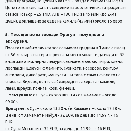
джип програма, нощувки в хотел, 2 обяда в Матмата и Гафса.
Цените не включват: посещение на зоологическата градина и
оазиса Тозьор – 25 TND, АТВ – 130 TND за 45 мин. (до 2-ма
души), доплащане за езда на камила (45 мин.) около 15 евро
5. Посещение на зоопарк Фригуя - полудневна
екскурзия.
Посетете най-голямата зоологическа градина в Тунис с площ
от 36 хектара, на територията на която можете да видите 62
вида животни: черни лемури, слонове, лъвове, тигри, хиени,
леопарди, щрауси, фламинго, сурикати, носорози, кенгуру,
антилопи, дикобрази, мангусти ... и това е само началото на
списъка. Видове, които са безвредни за хората - камили,
лами, щрауси, понита, кози, фенеци.
Отпътуване:
от Сус – около 08:00 ч./ от Хамамет – около
09:00 ч.
Връщане:
в Сус – около 13:30 ч. / в Хамамет – около 12:30 ч.
Цени:
от Хамамет и Набул - 32 EUR, за деца до 11,99 г. - 16
EUR;
от Сус и Монастир - 32 EUR, за деца до 11.99 г. - 16 EUR;