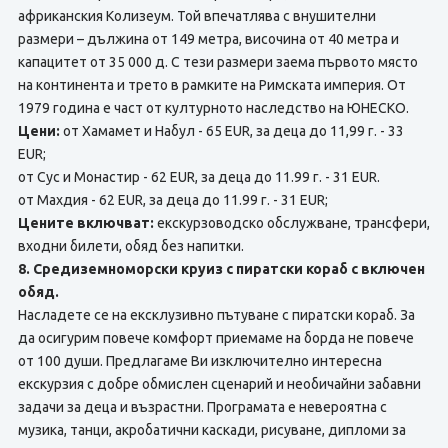
африканския Колизеум. Той впечатлява с внушителни
размери – дължина от 149 метра, височина от 40 метра и
капацитет от 35 000 д. С тези размери заема първото място
на континента и трето в рамките на Римската империя. От
1979 година е част от културното наследство на ЮНЕСКО.
Цени:
от Хамамет и Набул - 65 EUR, за деца до 11,99 г. - 33
EUR;
от Сус и Монастир - 62 EUR, за деца до 11.99 г. - 31 EUR.
от Махдия - 62 EUR, за деца до 11.99 г. - 31 EUR;
Цените включват:
екскурзоводско обслужване, трансфери,
входни билети, обяд без напитки.
8. Средиземноморски круиз с пиратски кораб с включен
обяд.
Насладете се на ексклузивно пътуване с пиратски кораб. За
да осигурим повече комфорт приемаме на борда не повече
от 100 души. Предлагаме Ви изключително интересна
екскурзия с добре обмислен сценарий и необичайни забавни
задачи за деца и възрастни. Програмата е невероятна с
музика, танци, акробатични каскади, рисуване, дипломи за