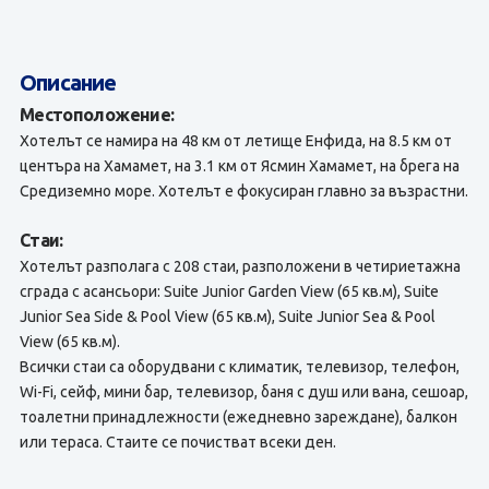
Описание
Местоположение:
Хотелът се намира на 48 км от летище Енфида, на 8.5 км от
центъра на Хамамет, на 3.1 км от Ясмин Хамамет, на брега на
Средиземно море. Хотелът е фокусиран главно за възрастни.
Стаи:
Хотелът разполага с 208 стаи, разположени в четириетажна
сграда с асансьори: Suite Junior Garden View (65 кв.м), Suite
Junior Sea Side & Pool View (65 кв.м), Suite Junior Sea & Pool
View (65 кв.м).
Всички стаи са оборудвани с климатик, телевизор, телефон,
Wi-Fi, сейф, мини бар, телевизор, баня с душ или вана, сешоар,
тоалетни принадлежности (ежедневно зареждане), балкон
или тераса. Стаите се почистват всеки ден.