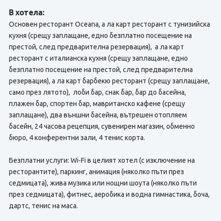
В хотела:
Основен ресторант Oceana, а ла карт ресторант с тунизийска
кухня (срещу заплащане, едно безплатно посещение на
престой, след предварителна резервация), а ла карт
ресторант с италианска кухня (срещу заплащане, едно
безплатно посещение на престой, след предварителна
резервация), а ла карт барбекю ресторант (срещу заплащане,
само през лятото), лоби бар, снак бар, бар до басейна,
плажен бар, спортен бар, мавританско кафене (срещу
заплащане), два външни басейна, вътрешен отопляем
басейн, 24 часова рецепция, сувенирен магазин, обменно
бюро, 4 конферентни зали, 4 тенис корта.
Безплатни услуги: Wi-Fi в целият хотел (с изключение на
ресторантите), паркинг, анимация (няколко пъти през
седмицата), жива музика или нощни шоута (няколко пъти
през седмицата), фитнес, аеробика и водна гимнастика, боча,
дартс, тенис на маса.