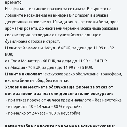
времето.
И за финал – истински празник за сетивата. В сърцето на
лозовите насаждения на винарна Bir Drassen ви очаква
дегустация на повече от 10 вида вино – от свежи бели, през
ароматни розета, до наситени червени. Всяка чаша разказва
своя история, отгледана от тунизийското слънце и
бутилирана с грижа и страст.
Цени
: от Хамамет и Набул - 64 EUR, за деца до 11,99 г. - 32
EUR;
от Сус и Монастир - 68 EUR, за деца до 11.99 г. - 34 EUR
от Махдия - 70 EUR, за деца до 11.99 г. - 35 EUR.
Цените включват:
екскурзоводско обслужване, трансфери,
входни билети, обяд без напитки.
Условия на местната обслужваща фирма за отказ от
вече заявени и заплатени допълнителни екскурзии:
- при отказ повече от 48 часа преди началото – без неустойка
- в периода 48 – 24 часа – 50 % неустойка
- по-малко от 24 часа – 100 % неустойка
Какво трябва да носите по време на всяка екскурзия: