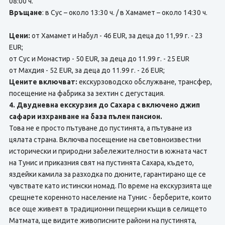
08:00 ч.
Връщане
: в Сус – около 13:30 ч. / в Хамамет – около 14:30 ч.
Цени:
от Хамамет и Набул - 46 EUR, за деца до 11,99 г. - 23
EUR;
от Сус и Монастир - 50 EUR, за деца до 11.99 г. - 25 EUR
от Махдия - 52 EUR, за деца до 11.99 г. - 26 EUR;
Цените включват:
екскурзоводско обслужване, трансфер,
посещение на фабрика за зехтин с дегустация.
4. Двудневна екскурзия до Сахара с включено джип
сафари изхранване на база пълен пансион.
Това не е просто пътуване до пустинята, а пътуване из
цялата страна. Включва посещение на световноизвестни
исторически и природни забележителности в южната част
на Тунис и приказния свят на пустинята Сахара, където,
яздейки камила за разходка по дюните, гарантирано ще се
чувствате като истински номад. По време на екскурзията ще
срещнете коренното население на Тунис - берберите, които
все още живеят в традиционни пещерни къщи в селището
Матмата, ще видите живописните райони на пустинята,