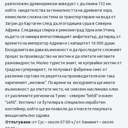
разположен древноримски акведукт с дължина 132 км.
който свидетелства за гениалността на древните хора,
измислили сложна система за транспортиране на вода от
Загуан до Картаген след дългогодишна суша в Северна
Африка. Следваща спирка е римския град Удна или Утина,
където се намира впечатляващият амфитеатър, датиращ от
времето на император Адриан и с капацитет 16 000 души.
Екскурзията ви дава възможност и да проследите сложният
процес за производство на зехтин и да опитате неговите
разновидности. Малко туристи знаят, че купувайки зехтин от
градски супермаркет, те получават фабрична смес от
различни сортове по рецепта на производителя или така
нареченият „меланж“. По време на екскурзията ще имате
възможност да опитате чисто, не смесено маслиново олио
от различните региони на Тунис - северен "beldi" и южен
"sehli". Зехтинът се бутилира в специално изработен
контейнер, който ще ви позволи да отнесете покупката
вкъщи напълно здрава.
Отпътуване:
от Сус – около 07:00 ч./ от Хамамет – около