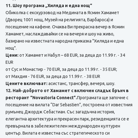
11. Шоу програма „Хиляда и една нощ“
Обиколка с екскурзовод на Медината в Ясмин Хамамет
(Дворец 1001 нощ, Музей на религията, Барбароса) и
посещение на кафене. Очаква Ви прекрасна вечер в Ясмин
Хамамет, наслаждавайки се на вечеря и шоу на живо,
базирано на известната народна приказка "Хиляда и една
нощ".
Цени:
от Хамамет и Набул – 68 EUR, за деца до 11.99 г. - 34
EUR
от Сус и Монастир - 70 EUR, за деца до 11.99 г. - 35 EUR;
от Махдия - 76 EUR, за деца до 11.99 г. - 38 EUR
Цените включват:
асистанс, трансфер, вечеря, шоу.
12.
Най-доброто от Хамамет с включен сладък брънч в
ресторант “Novastoria Connect”.
Програмата ще започне с
посещение на вилата “Dar Sebastien”, построенa от известния
румънец Джордж Себастиан. Със загадъчна история,
елегантна архитектура и прекрасен парк, резиденцията се е
превърнала в забележителен международен културен
център. Вилата е известна със стратегическото си