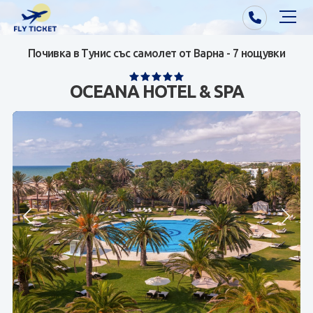
Почивка в Тунис със самолет от Варна - 7 нощувки
Почивки от Варна
OCEANA HOTEL & SPA
Екзотика
Почивки от София/Пловдив/Бургас
Самолетни билети
Визи
Контакти
За нас