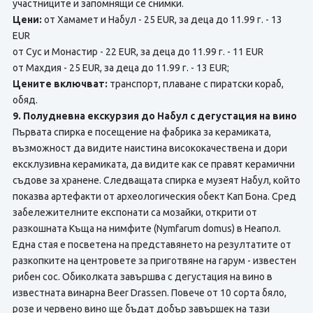
участниците и запомнящи се снимки.
Цени:
от Хамамет и Набул - 25 EUR, за деца до 11.99 г. - 13
EUR
от Сус и Монастир - 22 EUR, за деца до 11.99 г. - 11 EUR
от Махдия - 25 EUR, за деца до 11.99 г. - 13 EUR;
Цените включват:
транспорт, плаване с пиратски кораб,
обяд.
9. Полудневна екскурзия до Набул с дегустация на вино
Първата спирка е посещение на фабрика за керамиката,
възможност да видите наистина висококачествена и дори
ексклузивна керамиката, да видите как се правят керамични
съдове за хранене. Следващата спирка е музеят Набул, който
показва артефакти от археологическия обект Кап Бона. Сред
забележителните експонати са мозайки, открити от
разкошната Къща на нимфите (Nymfarum domus) в Неапол.
Една стая е посветена на представянето на резултатите от
разкопките на центровете за приготвяне на гарум - известен
рибен сос. Обиколката завършва с дегустация на вино в
известната винарна Beer Drassen. Повече от 10 сорта бяло,
розе и червено вино ще бъдат добър завършек на тази