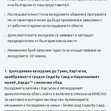
и на български от наш представител.
Последователността на екскурзиите обявени в програмата
не се гарантира и може да бъде променена в зависимост
от работното време на посещаваните обекти.
Допълнителните екскурзии се заявяват и заплащат
предварително от България или на място
Минимален брой записани туристи за осъществяване на
екскурзиите: 20 човека.
1. Целодневна екскурзия до Тунис, Картаген,
крайбрежното градче Сиди Бу Саид и Националният
музей „Бардо“* с включен обяд.
Екскурзията започва с Картаген и легендарният
археологически обект, който е включен в списъка на ЮНЕСКО
за световно и културно наследство. Кулминацията
несъмнено е посещение на синьо – белия град Сиди Бу Саид -