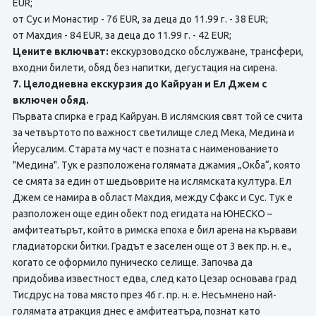
EUR;
от Сус и Монастир - 76 EUR, за деца до 11.99 г. - 38 EUR;
от Махдия - 84 EUR, за деца до 11.99 г. - 42 EUR;
Цените включват:
екскурзоводско обслужване, трансфери,
входни билети, обяд без напитки, дегустация на сирена.
7. Целодневна екскурзия до Кайруан и Ел Джем с
включен обяд.
Първата спирка е град Кайруан. В ислямския свят той се счита
за четвъртото по важност светилище след Мека, Медина и
Йерусалим. Старата му част е позната с наименованието
"Медина". Тук е разположена голямата джамия „Окба“, която
се смята за един от шедьоврите на ислямската култура. Ел
Джем се намира в област Махдия, между Сфакс и Сус. Тук е
разположен още един обект под егидата на ЮНЕСКО –
амфитеатърът, който в римска епоха е бил арена на кървави
гладиаторски битки. Градът е заселен още от 3 век пр. н. е.,
когато се оформило пуническо селище. Започва да
придобива известност едва, след като Цезар основава град
Тисдрус на това място през 46 г. пр. н. е. Несъмнено най-
голямата атракция днес е амфитеатъра, познат като