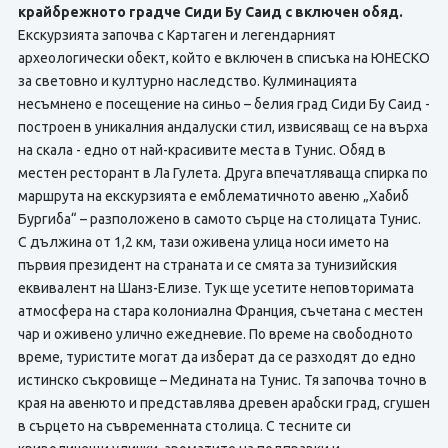
крайбрежното градче Сиди Бу Саид с включен обяд.
Екскурзията започва с Картаген и легендарният
археологически обект, който е включен в списъка на ЮНЕСКО
за световно и културно наследство. Кулминацията
несъмнено е посещение на синьо – белия град Сиди Бу Саид -
построен в уникалния андалуски стил, извисяващ се на върха
на скала - едно от най-красивите места в Тунис. Обяд в
местен ресторант в Ла Гулета. Друга впечатляваща спирка по
маршрута на екскурзията е емблематичното авеню „Хабиб
Бургиба“ – разположено в самото сърце на столицата Тунис.
С дължина от 1,2 км, тази оживена улица носи името на
първия президент на страната и се смята за тунизийския
еквивалент на Шанз-Елизе. Тук ще усетите неповторимата
атмосфера на стара колониална Франция, съчетана с местен
чар и оживено улично ежедневие. По време на свободното
време, туристите могат да изберат да се разходят до едно
истинско съкровище – Медината на Тунис. Тя започва точно в
края на авенюто и представлява древен арабски град, сгушен
в сърцето на съвременната столица. С тесните си