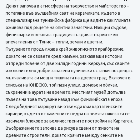
Денят започва в атмосфера на творчество и майсторство –
потапяне във вълшебния свят на керамиката, където в
специализирана тунизийска фабрика ще видите как глината
оживява под ръцете на опитни занаятчии. Изящни съдове,
фини шарки и вековна традиция създават първите ви
впечатления от Тунис – топли, земни и цветни.
Пътуването продължава край живописното крайбрежие,
докато не се озовете сред камъни, разказващи истории
отпреди повече от две хиляди години. Керкуан, със своите
изключително добре запазени пунически останки, посреща с
мълчаливата си мощ и тишината на древен град. Включен в
списъка на ЮНЕСКО, той пази улици, домове и обичаи,
съхранени в аурата на времето. Местният музей допълва
пъзела на това пътуване назад към финикийската епоха.
Следобедният маршрут ви отвежда към картагенските
кариери, където от каменните недра на земята някога са се
изсичали блокове за величествените постройки на Картаген.
Въображението започва да рисува сцени от живота на
древните строители, докато крачите между сенките на