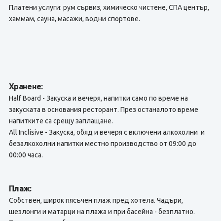
Платени услуги: рум сървиз, химическо чистене, СПА център,
хаммам, сауна, масажи, водни спортове.
Хранене:
Half Board - Закуска и вечеря, напитки само по време на
закуската в основания ресторант. През останалото време
напитките са срещу заплащане.
All Inclisive - Закуска, обяд и вечеря с включени алкохолни и
безалкохолни напитки местно производство от 09:00 до
00:00 часа.
Плаж:
Собствен, широк пясъчен плаж пред хотела. Чадъри,
шезлонги и матарци на плажа и при басейна - безплатно.