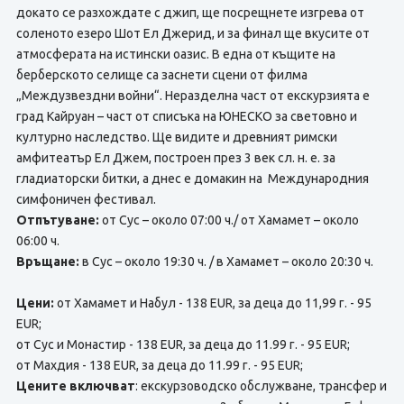
докато се разхождате с джип, ще посрещнете изгрева от
соленото езеро Шот Ел Джерид, и за финал ще вкусите от
атмосферата на истински оазис. В една от къщите на
берберското селище са заснети сцени от филма
„Междузвездни войни“. Неразделна част от екскурзията е
град Кайруан – част от списъка на ЮНЕСКО за световно и
културно наследство. Ще видите и древният римски
амфитеатър Ел Джем, построен през 3 век сл. н. е. за
гладиаторски битки, а днес е домакин на Международния
симфоничен фестивал.
Отпътуване:
от Сус – около 07:00 ч./ от Хамамет – около
06:00 ч.
Връщане:
в Сус – около 19:30 ч. / в Хамамет – около 20:30 ч.
Цени:
от Хамамет и Набул - 138 EUR, за деца до 11,99 г. - 95
EUR;
от Сус и Монастир - 138 EUR, за деца до 11.99 г. - 95 EUR;
от Махдия - 138 EUR, за деца до 11.99 г. - 95 EUR;
Цените включват
: екскурзоводско обслужване, трансфер и