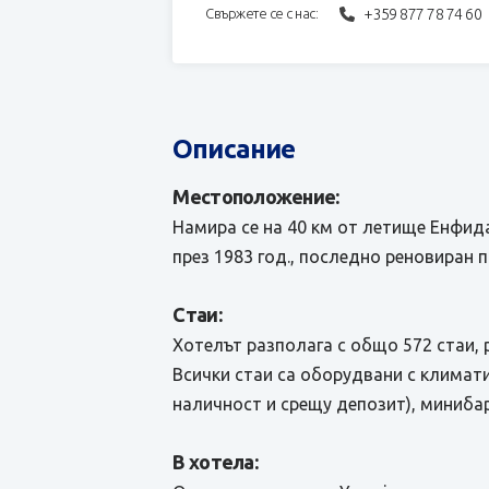
+359 877 78 74 60
Свържете се с нас:
Описание
Местоположение:
Намира се на 40 км от летище Енфида,
през 1983 год., последно реновиран п
Стаи:
Хотелът разполага с общо 572 стаи, р
Всички стаи са оборудвани с климати
наличност и срещу депозит), минибар 
В хотела: