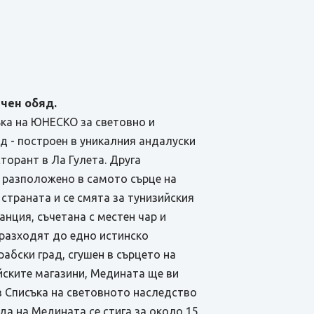
ючен обяд.
съка на ЮНЕСКО за световно и
д - построен в уникалния андалуски
сторант в Ла Гулета. Друга
 разположено в самото сърце на
 страната и се смята за тунизийския
нция, съчетана с местен чар и
 разходят до едно истинско
абски град, сгушен в сърцето на
йските магазини, Медината ще ви
 в Списъка на световното наследство
да на Медината се стига за около 15