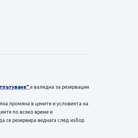
отпътуване“
е валидна за резервации
ална промяна в цените и условията на
иите по всяко време и
да се резервира веднага след избор