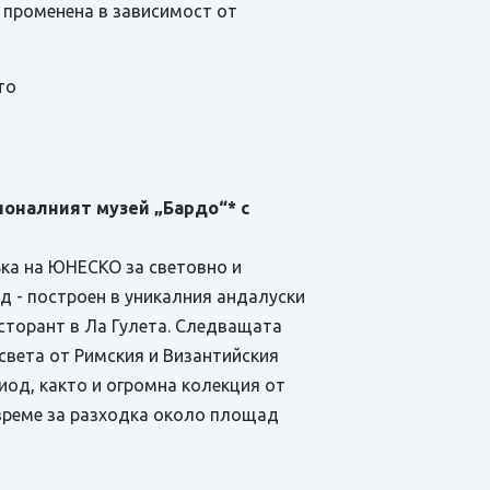
е променена в зависимост от
то
ионалният музей „Бардо“* с
съка на ЮНЕСКО за световно и
д - построен в уникалния андалуски
ресторант в Ла Гулета. Следващата
света от Римския и Византийския
иод, както и огромна колекция от
 време за разходка около площад