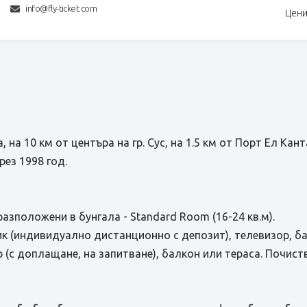
info@fly-ticket.com
Цени
 на 10 км от центъра на гр. Сус, на 1.5 км от Порт Eл Кант
рез 1998 год.
азположени в бунгала - Standard Room (16-24 кв.м).
к (индивидуално дистанционно с депозит), телевизор, ба
(с доплащане, на запитване), балкон или тераса. Почиства