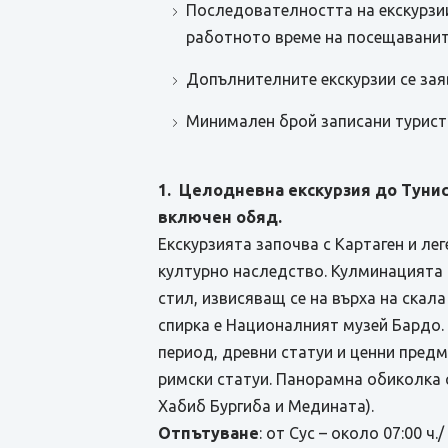
Последователността на екскурзии
работното време на посещаванит
Допълнителните екскурзии се зая
Минимален брой записани туристи
1. Целодневна екскурзия до Тунис
включен обяд.
Екскурзията започва с Картаген и ле
културно наследство. Кулминацията н
стил, извисяващ се на върха на скала
спирка е Националният музей Бардо.
период, древни статуи и ценни пред
римски статуи. Панорамна обиколка 
Хабиб Бургиба и Медината).
Отпътуване
: от Сус – около 07:00 ч.