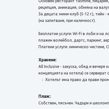
Основен ресторант Yasmine, пицария,
рецепция, анимация, обмяна на валут
За децата: мини-клуб (5-12 г.), тийн 
(на запитване, при наличност).
Безплатни услуги: Wi-Fi в лоби и на 
плажен волейбол, дартс, паркинг, аер
Платени услуги: химическо чистене, 
Хранене:
All Inclusive - закуска, обяд и вече
концепцията на хотела) се сервират от
Хотелът има право да прави пром
Плаж:
Собствен, пясъчен. Чадъри и шезлонг