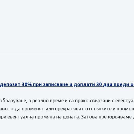
 депозит 30% при записване и доплати 30 дни преди 
бразуване, в реално време и са пряко свързани с евенту
равото да променят или прекратяват отстъпките и промоц
при евентуална промяна на цената. Затова препоръчваме 