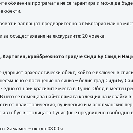
те обявени в програмата не се гарантира и може да бъд
е обекти.
вяват и заплащат предварително от България или на мяс
 за осъществяване на екскурзиите: 20 човека.
, Картаген, крайбрежното градче Сиди Бу Саид и Нац
гендарният археологически обект, който е включен в спи
есъмнено е посещение на синьо – белия град Сиди Бу Саи
 - едно от най- красивите места в Тунис. Обяд в местен 
 В него се помещава най-голямата колекция на мозайки в 
мети от праисторическия, пуническия и мюсюлманския пер
с автобус в столицата Тунис (не е предвидено свободно
/ от Хамамет – около 08:00 ч.