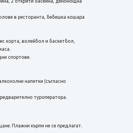
ейна, 2 открити басейна, денонощна
 столове в ресторанта, бебешка кошара
нис корта, волейбол и баскетбол,
маса.
дни спортове.
езалкохолни напитки (съгласно
предварително туроператора.
щане. Плажни кърпи не се предлагат.