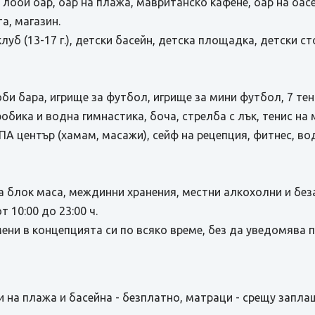
 лоби бар, бар на плажа, мавританско кафене, бар на бас
а, магазин.
- клуб (13-17 г.), детски басейн, детска площадка, детски
лоби бара, игрище за футбол, игрище за мини футбол, 7 те
обика и водна гимнастика, боча, стрелба с лък, тенис на 
СПА център (хамам, масажи), сейф на рецепция, фитнес, во
ря на блок маса, междинни хранения, местни алкохолни и б
 10:00 до 23:00 ч.
ени в концепцията си по всяко време, без да уведомява 
и на плажа и басейна - безплатно, матраци - срещу запла