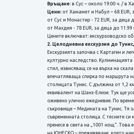
Връщане
: в Сус – около 19:00 ч. / в 
Цени:
от Хамамет и Набул – 68 EUR, за
от Сус и Монастир - 72 EUR, за деца до
от Махдия - 78 EUR, за деца до 11.99 г
Цените включват: екскурзоводско об
2. Целодневна екскурзия до Тунис
Екскурзията започва с Картаген и ле
културно наследство. Кулминацията н
стил, извисяващ се на върха на скала
впечатляваща спирка по маршрута на
столицата Тунис. С дължина от 1,2 к
еквивалент на Шанз-Елизе. Тук ще у
оживено улично ежедневие. По време
съкровище – Медината на Тунис. Тя з
съвременната столица. С тесните си
пренесе в света на „1001 нощ“. Това
на ЮНЕСКО – преживяване, което наис