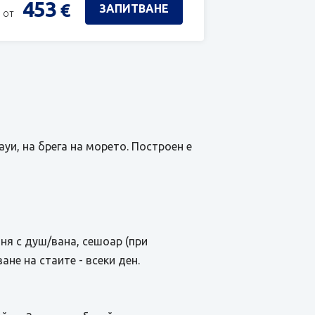
453
€
ЗАПИТВАНЕ
 от
ауи, на брега на морето. Построен е
ня с душ/вана, сешоар (при
не на стаите - всеки ден.