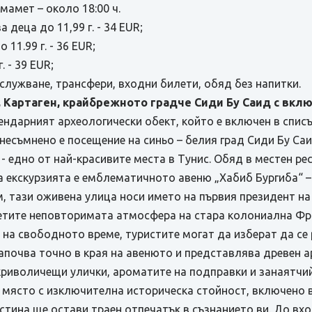
Хамамет – около 18:00 ч.
 деца до 11,99 г. - 34 EUR;
 11.99 г. - 36 EUR;
. - 39 EUR;
служване, трансфери, входни билети, обяд без напитки.
, Картаген, крайбрежното градче Сиди Бу Саид с вкл
гендарният археологически обект, който е включен в спи
есъмнено е посещение на синьо – белия град Сиди Бу Саи
 - едно от най-красивите места в Тунис. Обяд в местен ре
 екскурзията е емблематичното авеню „Хабиб Бургиба“ –
м, тази оживена улица носи името на първия президент на
сетите неповторимата атмосфера на стара колониална Фра
 на свободното време, туристите могат да изберат да се
апочва точно в края на авенюто и представлява древен ар
 криволичещи улички, ароматите на подправки и занаятчи
 е място с изключителна историческа стойност, включено
тина ще остави траен отпечатък в съзнанието ви. До вхо