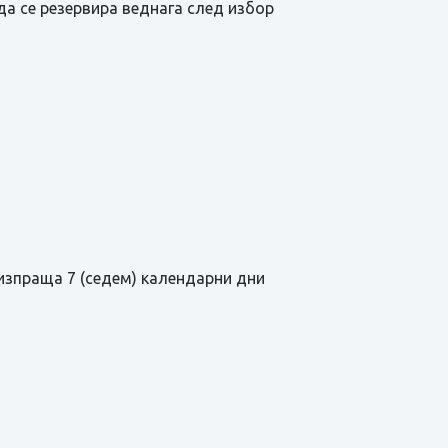
да се резервира веднага след избор
изпраща 7 (седем) календарни дни