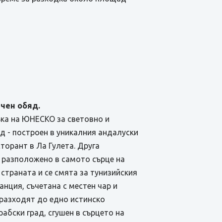
ючен обяд.
съка на ЮНЕСКО за световно и
д - построен в уникалния андалуски
сторант в Ла Гулета. Друга
 разположено в самото сърце на
 страната и се смята за тунизийския
нция, съчетана с местен чар и
 разходят до едно истинско
абски град, сгушен в сърцето на