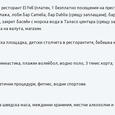
 ресторант El Fell (платен, 1 безплатно посещения на пре
ажа, лоби бар Camelia, бар Dahlia (срещу заплащане), ба
н, закрит басейн с морска вода в Таласо центъра (срещу
а на валута, магазин.
етска площадка, детски столчета в ресторантите, бебешка 
имнастика, плажен волейбол, водно поло, 3 тенис корта, т
етични процедури, фитнес, водни спортове.
ря на шведска маса, междинни хранения, местни алкохолни 