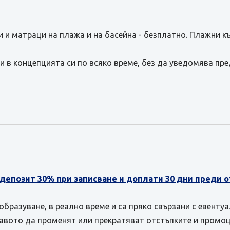
и и матраци на плажа и на басейна - безплатно. Плажни к
и в концепцията си по всяко време, без да уведомява пр
 депозит 30% при записване и доплати 30 дни преди 
бразуване, в реално време и са пряко свързани с евенту
равото да променят или прекратяват отстъпките и промоц