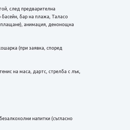
стой, след предварителна
р басейн, бар на плажа, Таласо
 заплащане), анимация, денонощна
кошарка (при заявка, според
енис на маса, дартс, стрелба с лък,
и безалкохолни напитки (съгласно