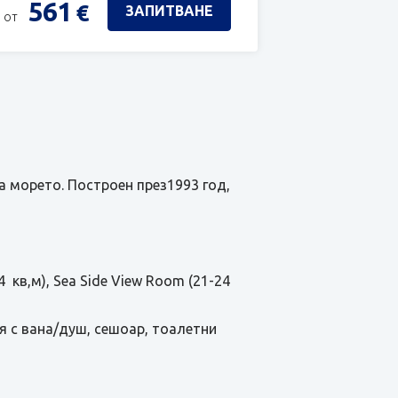
561
€
ЗАПИТВАНЕ
 от
на морето. Построен през1993 год,
 кв,м), Sea Side View Room (21-24
ня с вана/душ, сешоар, тоалетни