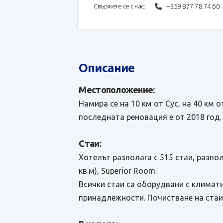
+359 877 78 74 60
Свържете се с нас:
Описание
Местоположение:
Намира се на 10 км от Сус, на 40 км 
последната реновация е от 2018 год.
Стаи:
Хотелът разполага с 515 стаи, разпол
кв.м), Superior Room.
Всички стаи са оборудвани с климати
принадлежности. Почистване на стаит