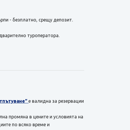
ърпи - безплатно, срещу депозит.
едварително туроператора.
отпътуване“
е валидна за резервации
ална промяна в цените и условията на
иите по всяко време и