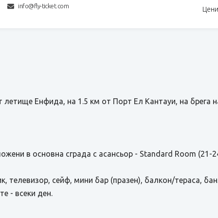
info@fly-ticket.com
Цени
от летище Енфида, на 1.5 км от Порт Ел Кантауи, на брега 
ожени в основна сграда с асансьор - Standard Room (21-24
к, телевизор, сейф, мини бар (празен), балкон/тераса, ба
е - всеки ден.