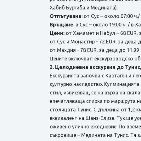
Хабиб Бургиба и Медината).
Отпътуване
: от Сус – около 07:00 ч.
Връщане
: в Сус – около 19:00 ч. / в 
Цени:
от Хамамет и Набул – 68 EUR, за
от Сус и Монастир - 72 EUR, за деца до
от Махдия - 78 EUR, за деца до 11.99 г
Цените включват: екскурзоводско об
2. Целодневна екскурзия до Тунис
Екскурзията започва с Картаген и ле
културно наследство. Кулминацията н
стил, извисяващ се на върха на скала
впечатляваща спирка по маршрута на
столицата Тунис. С дължина от 1,2 к
еквивалент на Шанз-Елизе. Тук ще у
оживено улично ежедневие. По време
съкровище – Медината на Тунис. Тя з