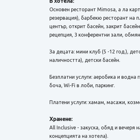
В хотела:
Основен ресторант Mimosa, а ла карт
резервация), барбекю ресторант на пл
център, открит басейн, закрит басей
рецепция, 3 конферентни зали, обмян
За децата: мини клуб (5 -12 год.), д
наличността), детски басейн.
Безплатни услуги: аеробика и водна г
боча, Wi-Fi в лоби, паркинг.
Платени услуги: хамам, масажи, козм
Хранене:
All Inclusive - закуска, обяд и вече
концепцията на хотела).