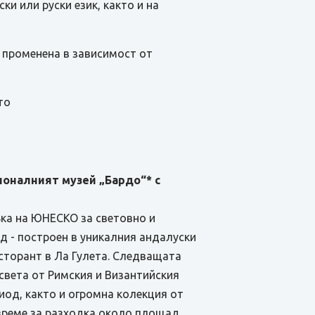
и или руски език, както и на
е променена в зависимост от
то
ионалният музей „Бардо“* с
съка на ЮНЕСКО за световно и
д - построен в уникалния андалуски
ресторант в Ла Гулета. Следващата
света от Римския и Византийския
иод, както и огромна колекция от
 време за разходка около площад