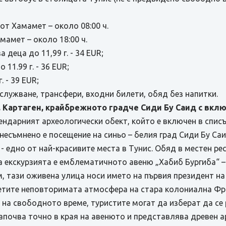
/ от Хамамет – около 08:00 ч.
Хамамет – около 18:00 ч.
 деца до 11,99 г. - 34 EUR;
 11.99 г. - 36 EUR;
. - 39 EUR;
служване, трансфери, входни билети, обяд без напитки.
, Картаген, крайбрежното градче Сиди Бу Саид с вкл
гендарният археологически обект, който е включен в спи
есъмнено е посещение на синьо – белия град Сиди Бу Саи
 - едно от най-красивите места в Тунис. Обяд в местен ре
 екскурзията е емблематичното авеню „Хабиб Бургиба“ –
м, тази оживена улица носи името на първия президент на
сетите неповторимата атмосфера на стара колониална Фра
 на свободното време, туристите могат да изберат да се
апочва точно в края на авенюто и представлява древен ар