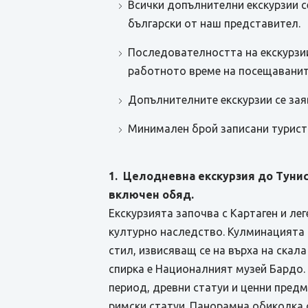
Всички допълнителни екскурзии се
български от наш представител.
Последователността на екскурзии
работното време на посещаванит
Допълнителните екскурзии се зая
Минимален брой записани туристи
1. Целодневна екскурзия до Тунис
включен обяд.
Екскурзията започва с Картаген и ле
културно наследство. Кулминацията н
стил, извисяващ се на върха на скала
спирка е Националният музей Бардо.
период, древни статуи и ценни пред
римски статуи. Панорамна обиколка 