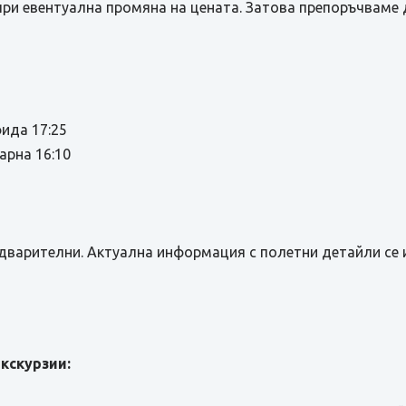
при евентуална промяна на цената. Затова препоръчваме 
фида 17:25
арна 16:10
дварителни. Актуална информация с полетни детайли се 
кскурзии: