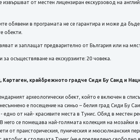
 извършват от местен лицензиран екскурзовод на английск
те обявени в програмата не се гарантира и може да бъд
е обекти.
вяват и заплащат предварително от България или на мяс
 за осъществяване на екскурзиите: 20 човека.
, Картаген, крайбрежното градче Сиди Бу Саид и Нац
гендарният археологически обект, който е включен в спи
есъмнено е посещение на синьо – белия град Сиди Бу Саи
 - едно от най- красивите места в Тунис. Обяд в местен 
 В него се помещава най-голямата колекция на мозайки в 
мети от праисторическия, пуническия и мюсюлманския пер
с автобус в столицата Тунис (не е предвидено свободно