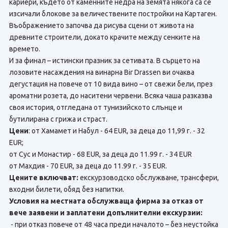
кариери, където от каменните недра на земята някога са се
изсичали блокове за величествените постройки на Картаген.
Въображението започва да рисува сцени от живота на
древните строители, докато крачите между сенките на
времето.
И за финал – истински празник за сетивата. В сърцето на
лозовите насаждения на винарна Bir Drassen ви очаква
дегустация на повече от 10 вида вино – от свежи бели, през
ароматни розета, до наситени червени. Всяка чаша разказва
своя история, отгледана от тунизийското слънце и
бутилирана с грижа и страст.
Цени
: от Хамамет и Набул - 64 EUR, за деца до 11,99 г. - 32
EUR;
от Сус и Монастир - 68 EUR, за деца до 11.99 г. - 34 EUR
от Махдия - 70 EUR, за деца до 11.99 г. - 35 EUR.
Цените включват:
екскурзоводско обслужване, трансфери,
входни билети, обяд без напитки.
Условия на местната обслужваща фирма за отказ от
вече заявени и заплатени допълнителни екскурзии:
- при отказ повече от 48 часа преди началото – без неустойка