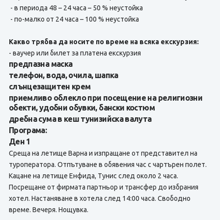
- в периода 48 – 24 часа – 50 % неустойка
- по-малко от 24 часа – 100 % неустойка
Какво трябва да носите по време на всяка екскурзия:
- ваучер или билет за платена екскурзия
предпазна маска
телефон, вода, очила, шапка
слънцезащитен крем
приемливо облекло при посещение на религиозни
обекти, удобни обувки, бански костюм
дребна сума в кеш тунизийска валута
Програма:
Ден 1
Среща на летище Варна и изпращане от представител на
туроператора. Отпътуване в обявения час с чартърен полет.
Кацане на летище Енфида, Тунис след около 2 часа.
Посрещане от фирмата партньор и трансфер до избрания
хотел. Настаняване в хотела след 14:00 часа. Свободно
време. Вечеря. Нощувка.