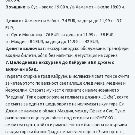
08:00 ч.
Връщане:
в Сус – около 19:00 ч. / в Хамамет – около 18:00 ч.
Цени:
от Хамамет и Набул - 74 EUR, за деца до 11,99 г. - 37
EUR;
от Сус и Монастир - 76 EUR, за деца до 11.99 г. - 38 EUR;
от Махдия - 84 EUR, за деца до 11.99 г. - 42 EUR;
Цените включват:
екскурзоводско обслужване, трансфери,
входни билети, обяд без напитки, дегустация на сирена.
7. Целодневна екскурзия до Кайруан и Ел Джем с
включен обяд.
Първата спирка е град Кайруан. В ислямския свят той се счита
за четвъртото по важност светилище след Мека, Медина и
Йерусалим. Старата му част е позната с наименованието
"Медина". Тук е разположена голямата джамия „Окба“, която
се смята за един от шедьоврите на ислямската култура. Ел
Джем се намира в област Махдия, между Сфакс и Сус. Тук е
разположен още един обект под егидата на ЮНЕСКО –
амфитеатърът, който в римска епоха е бил арена на кървави
гладиаторски битки. Градът е заселен още от 3 век пр. н. е.,