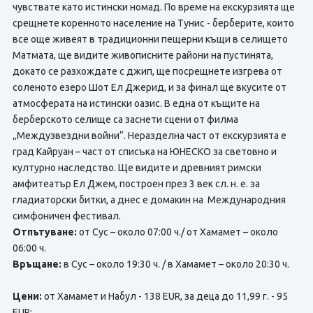
чувствате като истински номад. По време на екскурзията ще
срещнете коренното население на Тунис - берберите, които
все още живеят в традиционни пещерни къщи в селището
Матмата, ще видите живописните райони на пустинята,
докато се разхождате с джип, ще посрещнете изгрева от
соленото езеро Шот Ел Джерид, и за финал ще вкусите от
атмосферата на истински оазис. В една от къщите на
берберското селище са заснети сцени от филма
„Междузвездни войни“. Неразделна част от екскурзията е
град Кайруан – част от списъка на ЮНЕСКО за световно и
културно наследство. Ще видите и древният римски
амфитеатър Ел Джем, построен през 3 век сл. н. е. за
гладиаторски битки, а днес е домакин на Международния
симфоничен фестивал.
Отпътуване:
от Сус – около 07:00 ч./ от Хамамет – около
06:00 ч.
Връщане:
в Сус – около 19:30 ч. / в Хамамет – около 20:30 ч.
Цени:
от Хамамет и Набул - 138 EUR, за деца до 11,99 г. - 95
EUR;