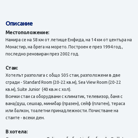
Описание
Местоположение:
Намира се на 58 км от летище Енфида, на 14 км от центъра на
Монастир, на брега на морето. Построен е през 1994 год.,
последно реновиран през 2002 год.
Стаи:
Хотелът разполага с общо 505 стаи, разположени в две
сгради - Standard Room (20-22 кв.м), Sea View Room (20-22
кв.м), Suite Junior (40 кв.м с хол).
Всички стаи са оборудвани с климатик, телевизор, баня с
вана/душ, сешоар, минибар (празен), сейф (платен), тераса
или балкон, тоалетни принадлежности. Почистване на
стаите - всеки ден.
В хотела: