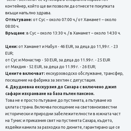
контейнер, който ще ви позволи да отнесете покупката
вкъщи напълно здрава.
Отпътуване:
от Сус – около 07:00 ч./ от Хамамет – около
08:00 ч.
Връщане
: в Сус – около 13:30 ч. / в Хамамет – около 14:30 ч.
Цени:
от Хамамет и Набул - 46 EUR, за деца до 11,99 г. - 23
EUR;
от Сус и Монастир - 50 EUR, за деца до 11.99 г. - 25 EUR
от Махдия - 52 EUR, за деца до 11.99 г. - 26 EUR;
Цените включват:
екскурзоводско обслужване, трансфер,
посещение на фабрика за зехтин с дегустация.
4. Двудневна екскурзия до Сахара с включено джип
сафари изхранване на база пълен пансион.
Това не е просто пътуване до пустинята, а пътуване из
цялата страна. Включва посещение на световноизвестни
исторически и природни забележителности в южната част
на Тунис и приказния свят на пустинята Сахара, където,
яздейки камила за разходка по дюните, гарантирано ще се