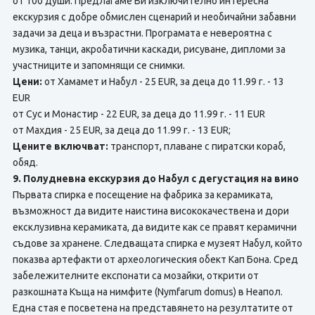
от 100 души. Предлагаме Ви изключително интересна
екскурзия с добре обмислен сценарий и необичайни забавни
задачи за деца и възрастни. Програмата е невероятна с
музика, танци, акробатични каскади, рисуване, дипломи за
участниците и запомнящи се снимки.
Цени:
от Хамамет и Набул - 25 EUR, за деца до 11.99 г. - 13
EUR
от Сус и Монастир - 22 EUR, за деца до 11.99 г. - 11 EUR
от Махдия - 25 EUR, за деца до 11.99 г. - 13 EUR;
Цените включват:
транспорт, плаване с пиратски кораб,
обяд.
9. Полудневна екскурзия до Набул с дегустация на вино
Първата спирка е посещение на фабрика за керамиката,
възможност да видите наистина висококачествена и дори
ексклузивна керамиката, да видите как се правят керамични
съдове за хранене. Следващата спирка е музеят Набул, който
показва артефакти от археологическия обект Кап Бона. Сред
забележителните експонати са мозайки, открити от
разкошната Къща на нимфите (Nymfarum domus) в Неапол.
Една стая е посветена на представянето на резултатите от