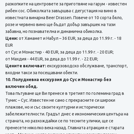
разкопките на центровете за приготвяне на гарум - известен
рибен сос. Обиколката завършва с дегустация на вино в
известната винарна Beer Drassen. Повече от 10 сорта бяло,
розе и червено вино ще бъдат добър завършек на тази
забавна, но познавателна и динамична обиколка.
Цени:
от Хамамет и Набул – 36 EUR, за деца до 11.99 г. - 18
EUR
от Сус и Монастир - 40 EUR, за деца до 11.99 г. - 20 EUR;
от Махдия - 44 EUR, за деца до 11.99 г. - 22 EUR;
Цените включват:
екскурзоводско обслужване, транспорт,
входни такси за посещавани обекти.
10. Полудневна екскурзия до Сус и Монастир без
включен обяд.
Това пътуване ще Ви пренесе в третият по големина град в
Тунис – Сус. Известен не само с прекрасните си широки
плажове, но и със своите културни и исторически
забележителности. Градът днес е икономическия центъра на
страната, но разхождайки се по тесните улички, ще се
пренесете няколко века назад. Главната атракция е старата