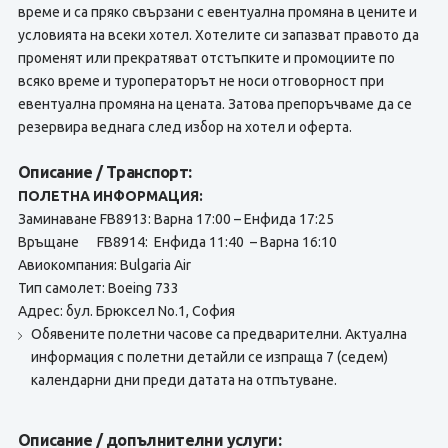
време и са пряко свързани с евентуална промяна в цените и
условията на всеки хотел. Хотелите си запазват правото да
променят или прекратяват отстъпките и промоциите по
всяко време и туроператорът не носи отговорност при
евентуална промяна на цената. Затова препоръчваме да се
резервира веднага след избор на хотел и оферта.
Описание / Транспорт:
ПОЛЕТНА ИНФОРМАЦИЯ:
Заминаване FB8913: Варна 17:00 – Енфида 17:25
Връщане FB8914: Енфида 11:40 – Варна 16:10
Авиокомпания: Bulgaria Air
Тип самолет: Boeing 733
Адрес: бул. Брюксел No.1, София
Обявените полетни часове са предварителни. Актуална
информация с полетни детайли се изпраща 7 (седем)
календарни дни преди датата на отпътуване.
Описание / допълнителни услуги: