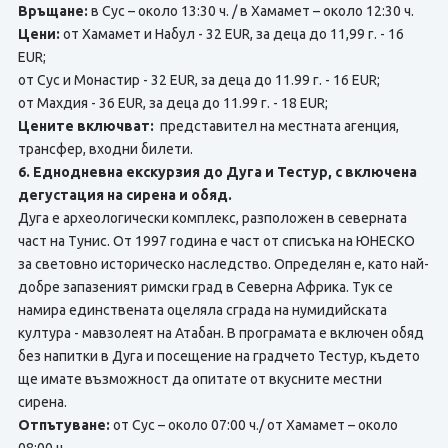
Връщане:
в Сус – около 13:30 ч. / в Хамамет – около 12:30 ч.
Цени:
от Хамамет и Набул - 32 EUR, за деца до 11,99 г. - 16
EUR;
от Сус и Монастир - 32 EUR, за деца до 11.99 г. - 16 EUR;
от Махдия - 36 EUR, за деца до 11.99 г. - 18 EUR;
Цените включват:
представител на местната агенция,
трансфер, входни билети.
6. Еднодневна екскурзия до Дуга и Тестур, с включена
дегустация на сирена и обяд.
Дуга е археологически комплекс, разположен в северната
част на Тунис. От 1997 година е част от списъка на ЮНЕСКО
за световно историческо наследство. Определян е, като най-
добре запазеният римски град в Северна Африка. Тук се
намира единствената оцеляла сграда на нумидийската
култура - мавзолеят на Атабан. В програмата е включен обяд
без напитки в Дуга и посещение на градчето Тестур, където
ще имате възможност да опитате от вкусните местни
сирена.
Отпътуване:
от Сус – около 07:00 ч./ от Хамамет – около