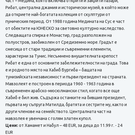
част – Медина, която включва открити и закрити пазари,
Рибат, централна джамия и исторически музей, в който може
да откриете най-богатата колекция от скулптури от
пуническия период. От 1988 година Медината на Сус е част
от обектите на ЮНЕСКО за световно културно наследство.
Следващата спирка е Монастир, град разположен на
полуостров, заобиколен от Средиземно море. Градът е
смесица от стари традиции и съвременни елементи,
характерни за Тунис. Несъмнено внушителната крепост
Рибат е една от основните забележителности на градa. Това
е и родното място на Хабиб Бургиба – бащата на
тунизийската независимост и първи президент на страната.
Мавзолеят е построен в периода 1960 - 1963 година в
съвременен арабско-мюсюлмански стил, когато все още
Хабиб е бил жив. Съдържа останките на бившия президент,
първата му съпруга Матилда, братята и сестрите му, както и
други членове на семейството. Централната част на
мавзолея е увенчана с голям златен купол.
Цени:
от Хамамет и Набул – 48 EUR, за деца до 11.99 г. - 24
EUR