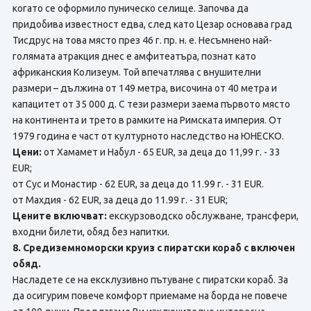
когато се оформило пуническо селище. Започва да
придобива известност едва, след като Цезар основава град
Тисдрус на това място през 46 г. пр. н. е. Несъмнено най-
голямата атракция днес е амфитеатъра, познат като
африканския Колизеум. Той впечатлява с внушителни
размери – дължина от 149 метра, височина от 40 метра и
капацитет от 35 000 д. С тези размери заема първото място
на континента и трето в рамките на Римската империя. От
1979 година е част от културното наследство на ЮНЕСКО.
Цени:
от Хамамет и Набул - 65 EUR, за деца до 11,99 г. - 33
EUR;
от Сус и Монастир - 62 EUR, за деца до 11.99 г. - 31 EUR.
от Махдия - 62 EUR, за деца до 11.99 г. - 31 EUR;
Цените включват:
екскурзоводско обслужване, трансфери,
входни билети, обяд без напитки.
8. Средиземноморски круиз с пиратски кораб с включен
обяд.
Насладете се на ексклузивно пътуване с пиратски кораб. За
да осигурим повече комфорт приемаме на борда не повече