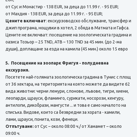
от Сус и Монастир - 138 EUR, за деца до 11.99 г. - 95 EUR;
от Махдия - 138 EUR, за деца до 11.99 г. - 95 EUR;
Цените включват
: екскурзоводско обслужване, трансфер и
джип програма, нощувки в хотел, 2 обяда в Матмата и Гафса.
Цените не включват: посещение на зоологическата градина и
оазиса Тозьор – 25 TND, АТВ – 130 TND за 45 мин. (до 2-ма
души), доплащане за езда на камила (45 мин.) около 15 евро
5. Посещение на зоопарк Фригуя - полудневна
екскурзия.
Посетете най-голямата зоологическа градина в Тунис с площ
от 36 хектара, на територията на която можете да видите 62
вида животни: черни лемури, слонове, лъвове, тигри, хиени,
леопарди, щрауси, фламинго, сурикати, носорози, кенгуру,
антилопи, дикобрази, мангусти ... и това е само началото на
списъка. Видове, които са безвредни за хората - камили,
лами, щрауси, понита, кози, фенеци.
Отпътуване:
от Сус – около 08:00 ч./ от Хамамет – около
09:00 ч.