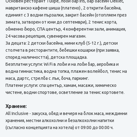
Основен ресторант Tulipe, лоби бар Iris, бар басейн Oeillet,
мавританско кафене шиша (платено) , 2 открити басейна,
единият с 3 водни пързалки, закрит басейн (отопляем през
зимата, затворен от юни до септември), 2 тенис корта,
обменно бюро, СПА център, 4 конферентни зали, анимация,
24 часова рецепция, сувенирен магазин.
За децата: 2 детски басейна, мини клуб (5-12 г.), детски
столчета в ресторантите, бебешки кошарки (при заявка,
според наличността), детска площадка.
Безплатни услуги: Wi Fi в лоби и на лоби бар, аеробика и
водна гимнастика, водна топка, плажен волейбол, тенис на
маса, дартс, стрелба с лък, боча, паркинг.
Платени услуги: спа център, хамам, масажи, химическо
чистене, водни спортове, осветление за тенис кортовете.
Хранене:
All Inclusive - закуска, обяд и вечеря на блок маса, междинни
хранения, местни алкохолни и безалкохолни напитки
(съгласно концепцията на хотела) от 09:00 до 00:00 ч.