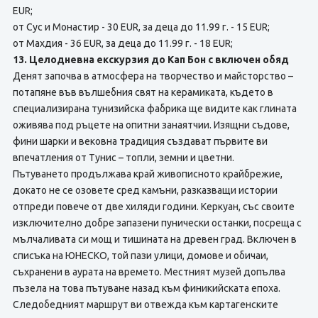
EUR;
от Сус и Монастир - 30 EUR, за деца до 11.99 г. - 15 EUR;
от Махдия - 36 EUR, за деца до 11.99 г. - 18 EUR;
13. Целодневна екскурзия до Кап Бон с включен обяд
Денят започва в атмосфера на творчество и майсторство –
потапяне във вълшебния свят на керамиката, където в
специализирана тунизийска фабрика ще видите как глината
оживява под ръцете на опитни занаятчии. Изящни съдове,
фини шарки и вековна традиция създават първите ви
впечатления от Тунис – топли, земни и цветни.
Пътуването продължава край живописното крайбрежие,
докато не се озовете сред камъни, разказващи истории
отпреди повече от две хиляди години. Керкуан, със своите
изключително добре запазени пунически останки, посреща с
мълчаливата си мощ и тишината на древен град. Включен в
списъка на ЮНЕСКО, той пази улици, домове и обичаи,
съхранени в аурата на времето. Местният музей допълва
пъзела на това пътуване назад към финикийската епоха.
Следобедният маршрут ви отвежда към картагенските