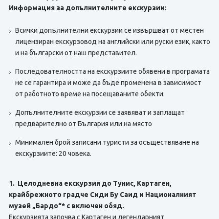
Информация за допълнителните екскурзии:
Всички допълнителни екскурзии се извършват от местен
лицензиран екскурзовод на английски или руски език, както
и на български от наш представител.
Последователността на екскурзиите обявени в програмата
не се гарантира и може да бъде променена в зависимост
от работното време на посещаваните обекти.
Допълнителните екскурзии се заявяват и заплащат
предварително от България или на място
Минимален брой записани туристи за осъществяване на
екскурзиите: 20 човека.
1. Целодневна екскурзия до Тунис, Картаген,
крайбрежното градче Сиди Бу Саид и Националният
музей „Бардо“* с включен обяд.
Екскурзията започва с Картаген и легендарният