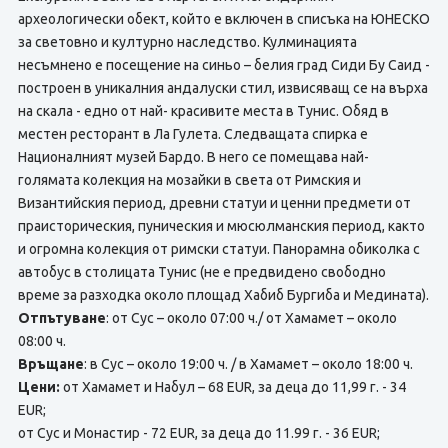
археологически обект, който е включен в списъка на ЮНЕСКО
за световно и културно наследство. Кулминацията
несъмнено е посещение на синьо – белия град Сиди Бу Саид -
построен в уникалния андалуски стил, извисяващ се на върха
на скала - едно от най- красивите места в Тунис. Обяд в
местен ресторант в Ла Гулета. Следващата спирка е
Националният музей Бардо. В него се помещава най-
голямата колекция на мозайки в света от Римския и
Византийския период, древни статуи и ценни предмети от
праисторическия, пуническия и мюсюлманския период, както
и огромна колекция от римски статуи. Панорамна обиколка с
автобус в столицата Тунис (не е предвидено свободно
време за разходка около площад Хабиб Бургиба и Медината).
Отпътуване
: от Сус – около 07:00 ч./ от Хамамет – около
08:00 ч.
Връщане
: в Сус – около 19:00 ч. / в Хамамет – около 18:00 ч.
Цени:
от Хамамет и Набул – 68 EUR, за деца до 11,99 г. - 34
EUR;
от Сус и Монастир - 72 EUR, за деца до 11.99 г. - 36 EUR;