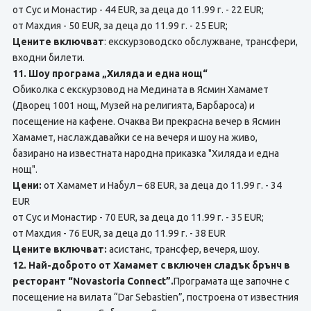
от Сус и Монастир - 44 EUR, за деца до 11.99 г. - 22 EUR;
от Махдия - 50 EUR, за деца до 11.99 г. - 25 EUR;
Цените включват
: екскурзоводско обслужване, трансфери,
входни билети.
11. Шоу програма „Хиляда и една нощ“
Обиколка с екскурзовод на Медината в Ясмин Хамамет
(Дворец 1001 нощ, Музей на религията, Барбароса) и
посещение на кафене. Очаква Ви прекрасна вечер в Ясмин
Хамамет, наслаждавайки се на вечеря и шоу на живо,
базирано на известната народна приказка "Хиляда и една
нощ".
Цени:
от Хамамет и Набул – 68 EUR, за деца до 11.99 г. - 34
EUR
от Сус и Монастир - 70 EUR, за деца до 11.99 г. - 35 EUR;
от Махдия - 76 EUR, за деца до 11.99 г. - 38 EUR
Цените включват:
асистанс, трансфер, вечеря, шоу.
12.
Най-доброто от Хамамет с включен сладък брънч в
ресторант “Novastoria Connect”.
Програмата ще започне с
посещение на вилата “Dar Sebastien”, построенa от известния