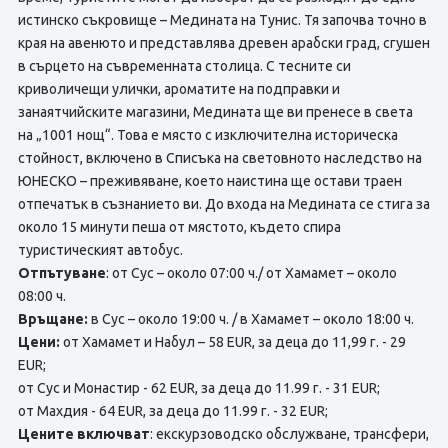
истинско съкровище – Медината на Тунис. Тя започва точно в
края на авенюто и представлява древен арабски град, сгушен
в сърцето на съвременната столица. С тесните си
криволичещи улички, ароматите на подправки и
занаятчийските магазини, Медината ще ви пренесе в света
на „1001 нощ“. Това е място с изключителна историческа
стойност, включено в Списъка на световното наследство на
ЮНЕСКО – преживяване, което наистина ще остави траен
отпечатък в съзнанието ви. До входа на Медината се стига за
около 15 минути пеша от мястото, където спира
туристическият автобус.
Отпътуване
: от Сус – около 07:00 ч./ от Хамамет – около
08:00 ч.
Връщане:
в Сус – около 19:00 ч. / в Хамамет – около 18:00 ч.
Цени:
от Хамамет и Набул – 58 EUR, за деца до 11,99 г. - 29
EUR;
от Сус и Монастир - 62 EUR, за деца до 11.99 г. - 31 EUR;
от Махдия - 64 EUR, за деца до 11.99 г. - 32 EUR;
Цените включват
: екскурзоводско обслужване, трансфери,