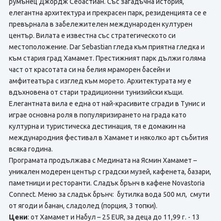
румънец Джордж Себастиан. Със загадъчна история,
елегантна архитектура и прекрасен парк, резиденцията се е
превърнала в забележителен международен културен
център. Вилата е известна със стратегическото си
местоположение. Dar Sebastian гледа към приятна гледка и
към стария град Хамамет. Престижният парк дължи голяма
част от красотата си на белия мраморен басейн и
амфитеатъра с изглед към морето. Архитектурата му е
вдъхновена от стари традиционни тунизийски къщи.
Елегантната вила е една от най-красивите сгради в Тунис и
играе основна роля в популяризирането на града като
културна и туристическа дестинация, тя е домакин на
международния фестивал в Хамамет и няколко арт събития
всяка година.
Програмата продължава с Медината на Ясмин Хамамет –
уникален модерен център с градски музей, кафенета, базари,
паметници и ресторанти. Сладък брънч в кафене Novastoria
Connect. Меню за сладък брънч: бутилка вода 500 мл, смути
от ягоди и банан, сладолед (порция, 3 топки).
Цени
: от Хамамет и Набул – 25 EUR, за деца до 11,99 г. - 13