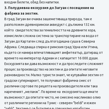
входни билети, обяд без напитки.
3. Полудневна екскурзия до Загуан с посещение на
фабрика за зехтин.
В град Загуан ви очаква зашеметяваща природа, там е
разположен древноримски акведукт с дължина 132 км.
който свидетелства за гениалността на древните хора,
измислили сложна система за транспортиране на вода от
Загуан до Картаген след дългогодишна суша в Северна
Африка. Следваща спирка е римския град Удна или Утина,
където се намира впечатляващият амфитеатър, датиращ от
времето на император Адриан и с капацитет 16 000 души.
Екскурзията ви дава възможност и да проследите сложният
процес за производство на зехтин и да опитате неговите
разновидности. Малко туристи знаят, че купувайки зехтин от
градски супермаркет, те получават фабрична смес от
различни сортове по рецепта на производителя или така
нареченият „меланж“. По време на екскурзията ще имате
възможност да опитате чисто, не смесено маслиново олио
от различните региони на Тунис - северен "beldi" и южен
"sehli". Зехтинът се бутилира в специално изработен