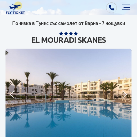
Почивка в Тунис със самолет от Варна - 7 нощувки
Почивки от Варна
EL MOURADI SKANES
Екзотика
Почивки от София/Пловдив/Бургас
Самолетни билети
Визи
Контакти
За нас