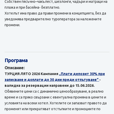
Собствен пясъчно–чакълест, шезлонги, чадъри и матраци на
плажа и при басейна- безплатно.
Хотелът има право да прави промени в концепцията, без да
уведомява предварително туроператора за наложените
промени.
Програма
Описание:
ТУРЦИЯ ЛЯТО 2026 Кампания
„Плати депозит 30% при
записване и доплати до 30 дни преди отпътуване“
-
валидна за резервации направени до 15.06.2026.
Обявените цени са с динамично ценообразуване, в реално
време и са пряко свързани с евентуална промяна в цените и
условията на всеки хотел. Хотелите си запазват правото да
променят или прекратяват отстъпките и промоциите по