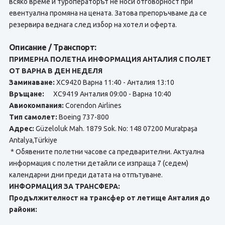
всяко време и туроператорът не носи отговорност при
евентуална промяна на цената. Затова препоръчваме да се
резервира веднага след избор на хотел и оферта.
Описание / Транспорт:
ПРИМЕРНА ПОЛЕТНА ИНФОРМАЦИЯ АНТАЛИЯ С ПОЛЕТ
ОТ ВАРНА В ДЕН НЕДЕЛЯ
Заминаване:
XC9420 Варна 11:40 - Анталия 13:10
Връщане:
XC9419 Анталия 09:00 - Варна 10:40
Авиокомпания:
Corendon Airlines
Тип самолет:
Boeing 737-800
Адрес:
Güzeloluk Mah. 1879 Sok. No: 148 07200 Muratpaşa
Antalya,Türkiye
* Обявените полетни часове са предварителни. Актуална
информация с полетни детайли се изпраща 7 (седем)
календарни дни преди датата на отпътуване.
ИНФОРМАЦИЯ ЗА ТРАНСФЕРА:
Продължителност на трансфер от летище Анталия до
райони: