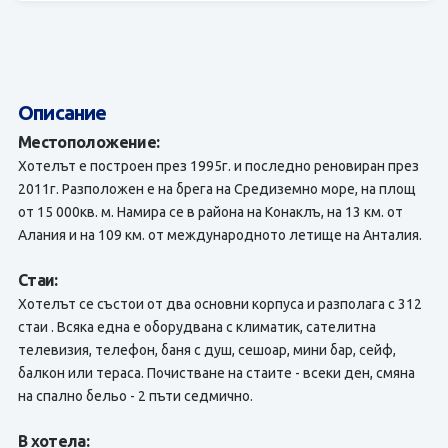
Описание
Местоположение:
Хотелът е построен през 1995г. и последно реновиран през
2011г. Разположен е на брега на Средиземно море, на площ
от 15 000кв. м. Намира се в района на Конаклъ, на 13 км. от
Алания и на 109 км. от международното летище на Анталия.
Стаи:
Хотелът се състои от два основни корпуса и разполага с 312
стаи . Всяка една е оборудвана с климатик, сателитна
телевизия, телефон, баня с душ, сешоар, мини бар, сейф,
балкон или тераса. Почистване на стаите - всеки ден, смяна
на спално бельо - 2 пъти седмично.
В хотела: