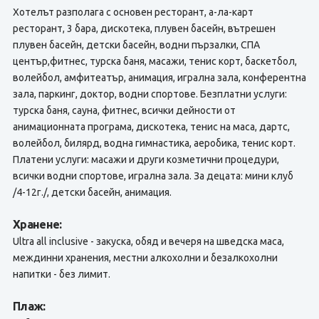
Хотелът разполага с основен ресторант, а-ла-карт
ресторант, 3 бара, дискотека, плувен басейн, вътрешен
плувен басейн, детски басейн, водни пързалки, СПА
център,фитнес, турска баня, масажи, тенис корт, баскетбол,
волейбол, амфитеатър, анимация, игрална зала, конферентна
зала, паркинг, доктор, водни спортове. Безплатни услуги:
турска баня, сауна, фитнес, всички дейности от
анимационната програма, дискотека, тенис на маса, дартс,
волейбол, билярд, водна гимнастика, аеробика, тенис корт.
Платени услуги: масажи и други козметични процедури,
всички водни спортове, игрална зала. За децата: мини клуб
/4-12г./, детски басейн, анимация.
Хранене:
Ultra all inclusive - закуска, обяд и вечеря на шведска маса,
междинни хранения, местни алкохолни и безалкохолни
напитки - без лимит.
Плаж: