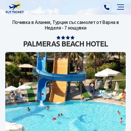
Почивка в Алания, Турция със самолет от Варна в
Почивки от Варна
Неделя - 7 нощувки
Екзотика
PALMERAS BEACH HOTEL
Почивки от София/Пловдив/Бургас
Самолетни билети
Визи
Контакти
За нас