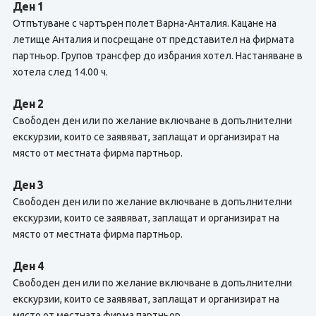
Ден 1
Отпътуване с чартърен полет Варна-Анталия. Кацане на
летище Анталия и посрещане от представител на фирмата
партньор. Групов трансфер до избрания хотел. Настаняване в
хотела след 14.00 ч.
Ден 2
Свободен ден или по желание включване в допълнителни
екскурзии, които се заявяват, заплащат и организират на
място от местната фирма партньор.
Ден 3
Свободен ден или по желание включване в допълнителни
екскурзии, които се заявяват, заплащат и организират на
място от местната фирма партньор.
Ден 4
Свободен ден или по желание включване в допълнителни
екскурзии, които се заявяват, заплащат и организират на
място от местната фирма партньор.