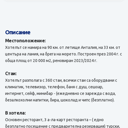
Описание
Местоположение:
Хотелът се намира на 90 км. от летище Анталия, на 33 км. от
центъра на лания, на брега на морето. Построен през 2004 г. с
обща площ от 20 000 м2, реновиран 2023/2024 г.
Стаи:
Хотелът разполага с 360 стаи, всички стаи са оборудвани с
климатик, телевизор, телефон, баня с душ, сешоар,
интернет, сейф, минибар - (ежедневно се зарежда с вода,
безалкохолни напитки, бира, шоколад и чипс (безплатно).
В хотела:
Основен ресторант, 3 а-лa-карт ресторанта – ( eдно
безплатно посещение с предварителна резервация) турски,