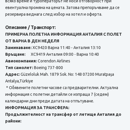
всяко време и туроператорът не носи отговорност при
евентуална промяна на цената. Затова препоръчваме да се
резервира веднага след избор на хотел и оферта.
Описание / Транспорт:
ПРИМЕРНА ПОЛЕТНА ИНФОРМАЦИЯ АНТАЛИЯ С ПОЛЕТ
ОТ ВАРНА В ДЕН НЕДЕЛЯ
Заминаване:
XC9420 Варна 11:40 - Анталия 13:10
Връщане:
XC9419 Анталия 09:00 - Варна 10:40
Авиокомпания:
Corendon Airlines
Тип самолет:
Boeing 737-800
Адрес:
Güzeloluk Mah. 1879 Sok. No: 148 07200 Muratpaşa
Antalya,Türkiye
* Обявените полетни часове са предварителни. Актуална
информация с полетни детайли се изпраща 7 (седем)
календарни дни преди датата на отпътуване.
ИНФОРМАЦИЯ ЗА ТРАНСФЕРА:
Продължителност на трансфер от летище Анталия до
райони: