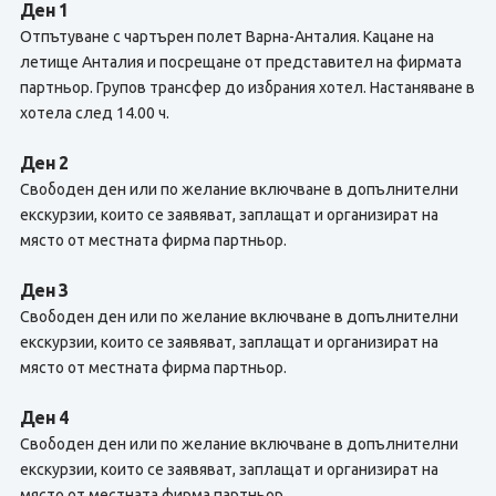
Ден 1
Отпътуване с чартърен полет Варна-Анталия. Кацане на
летище Анталия и посрещане от представител на фирмата
партньор. Групов трансфер до избрания хотел. Настаняване в
хотела след 14.00 ч.
Ден 2
Свободен ден или по желание включване в допълнителни
екскурзии, които се заявяват, заплащат и организират на
място от местната фирма партньор.
Ден 3
Свободен ден или по желание включване в допълнителни
екскурзии, които се заявяват, заплащат и организират на
място от местната фирма партньор.
Ден 4
Свободен ден или по желание включване в допълнителни
екскурзии, които се заявяват, заплащат и организират на
място от местната фирма партньор.