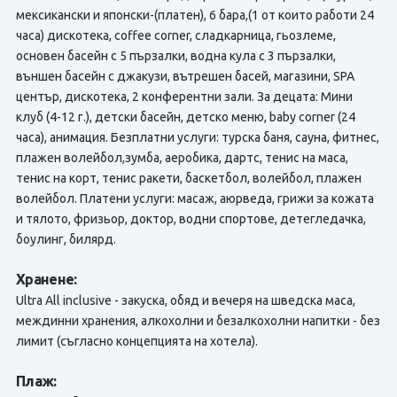
мексикански и японски-(платен), 6 бара,(1 от които работи 24
часа) дискотека, coffee corner, сладкарница, гьозлеме,
основен басейн с 5 пързалки, водна кула с 3 пързалки,
външен басейн с джакузи, вътрешен басей, магазини, SPA
център, дискотека, 2 конферентни зали. За децата: Мини
клуб (4-12 г.), детски басейн, детско меню, baby corner (24
часа), анимация. Безплатни услуги: турска баня, сауна, фитнес,
плажен волейбол,зумба, аеробика, дартс, тенис на маса,
тенис на корт, тенис ракети, баскетбол, волейбол, плажен
волейбол. Платени услуги: масаж, аюрведа, грижи за кожата
и тялото, фризьор, доктор, водни спортове, детегледачка,
боулинг, билярд.
Хранене:
Ultra All inclusive - закуска, обяд и вечеря на шведска маса,
междинни хранения, алкохолни и безалкохолни напитки - без
лимит (съгласно концепцията на хотела).
Плаж: