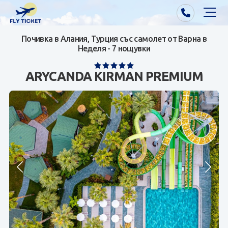
Почивка в Алания, Турция със самолет от Варна в
Почивки от Варна
Неделя - 7 нощувки
Екзотика
ARYCANDA KIRMAN PREMIUM
Почивки от София/Пловдив/Бургас
Самолетни билети
Визи
Контакти
За нас