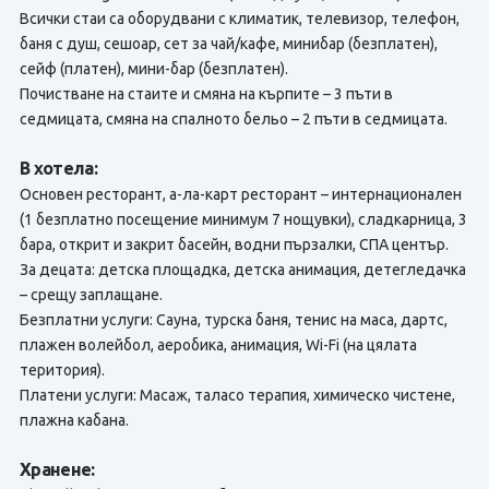
Всички стаи са оборудвани с климатик, телевизор, телефон,
баня с душ, сешоар, сет за чай/кафе, минибар (безплатен),
сейф (платен), мини-бар (безплатен).
Почистване на стаите и смяна на кърпите – 3 пъти в
седмицата, смяна на спалното бельо – 2 пъти в седмицата.
В хотела:
Основен ресторант, а-ла-карт ресторант – интернационален
(1 безплатно посещение минимум 7 нощувки), сладкарница, 3
бара, открит и закрит басейн, водни пързалки, СПА център.
За децата: детска площадка, детска анимация, детегледачка
– срещу заплащане.
Безплатни услуги: Сауна, турска баня, тенис на маса, дартс,
плажен волейбол, аеробика, анимация, Wi-Fi (на цялата
територия).
Платени услуги: Масаж, таласо терапия, химическо чистене,
плажна кабана.
Хранене: