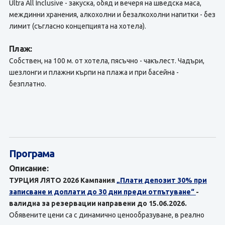
Ultra All Inclusive - закуска, обяд и вечеря на шведска маса,
междинни хранения, алкохолни и безалкохолни напитки - без
лимит (съгласно концепцията на хотела).
Плаж:
Собствен, на 100 м. от хотела, пясъчно - чакълест. Чадъри,
шезлонги и плажни кърпи на плажа и при басейна -
безплатно.
Програма
Описание:
ТУРЦИЯ ЛЯТО 2026 Кампания
„Плати депозит 30% при
записване и доплати до 30 дни преди отпътуване“
-
валидна за резервации направени до 15.06.2026.
Обявените цени са с динамично ценообразуване, в реално