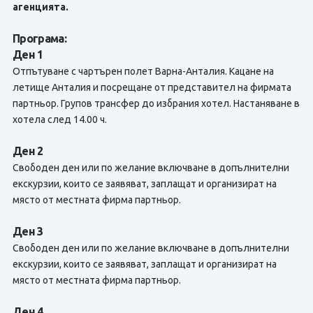
агенцията.
Програма:
Ден 1
Отпътуване с чартърен полет Варна-Анталия. Кацане на
летище Анталия и посрещане от представител на фирмата
партньор. Групов трансфер до избрания хотел. Настаняване в
хотела след 14.00 ч.
Ден 2
Свободен ден или по желание включване в допълнителни
екскурзии, които се заявяват, заплащат и организират на
място от местната фирма партньор.
Ден 3
Свободен ден или по желание включване в допълнителни
екскурзии, които се заявяват, заплащат и организират на
място от местната фирма партньор.
Ден 4