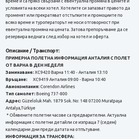
време и са пряко свързани с евентуална промяна в цените и
условията на всеки хотел. Хотелите си запазват правото да
променят или прекратяват отстъпките и промоциите по
всяко време и туроператорът не носи отговорност при
евентуална промяна на цената. Затова препоръчваме да се
резервира веднага след избор на хотел и оферта.
Описание / Транспорт:
ПРИМЕРНА ПОЛЕТНА ИНФОРМАЦИЯ АНТАЛИЯ С ПОЛЕТ
ОТ ВАРНА В ДЕН НЕДЕЛЯ
Заминаване:
XC9420 Варна 11:40 - Анталия 13:10
Връщане:
XC9419 Анталия 09:00 - Варна 10:40
Авиокомпания:
Corendon Airlines
Тип самолет:
Boeing 737-800
Адрес:
Güzeloluk Mah. 1879 Sok. No: 148 07200 Muratpaşa
Antalya,Türkiye
* Обявените полетни часове са предварителни. Актуална
информация с полетни детайли се изпраща 7 (седем)
календарни дни преди датата на отпътуване.
ИНФОРМАЦИЯ ЗА ТРАНСФЕРА: