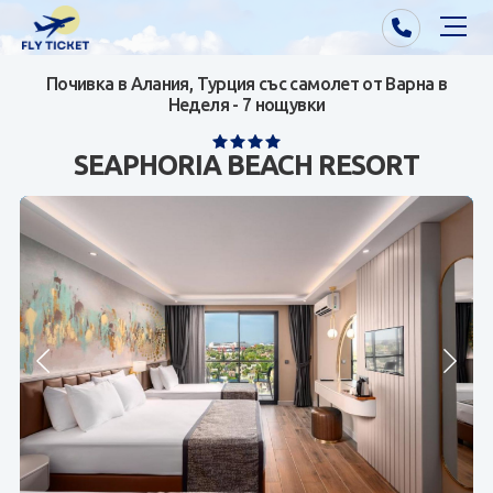
Почивка в Алания, Турция със самолет от Варна в
Почивки от Варна
Неделя - 7 нощувки
Екзотика
SEAPHORIA BEACH RESORT
Почивки от София/Пловдив/Бургас
Самолетни билети
Визи
Контакти
За нас