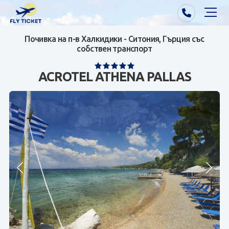
Почивка на п-в Халкидики - Ситония, Гърция със
Почивки от Варна
собствен транспорт
Екзотика
ACROTEL ATHENA PALLAS
Почивки от София/Пловдив/Бургас
Самолетни билети
Визи
Контакти
За нас