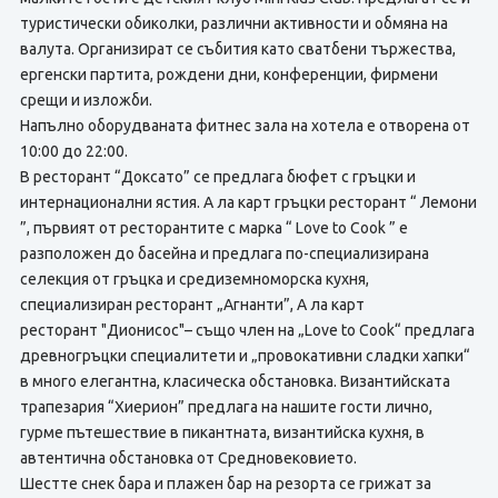
туристически обиколки, различни активности и обмяна на
валута. Организират се събития като сватбени тържества,
ергенски партита, рождени дни, конференции, фирмени
срещи и изложби.
Напълно оборудваната фитнес зала на хотела е отворена от
10:00 до 22:00.
В ресторант “Доксато” се предлага бюфет с гръцки и
интернационални ястия. А ла карт гръцки ресторант “ Лемони
”, първият от ресторантите с марка “ Love to Cook ” е
разположен до басейна и предлага по-специализирана
селекция от гръцка и средиземноморска кухня,
специализиран ресторант „Агнанти”, А ла карт
ресторант "Дионисос"– също член на „Love to Cook“ предлага
древногръцки специалитети и „провокативни сладки хапки“
в много елегантна, класическа обстановка. Византийската
трапезария “Хиерион” предлага на нашите гости лично,
гурме пътешествие в пикантната, византийска кухня, в
автентична обстановка от Средновековието.
Шестте снек бара и плажен бар на резорта се грижат за