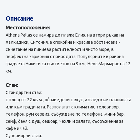
Описание
Местоположение:
Athena Pallas се намира до плажа Елия, на втори ръкав на
Халкидики, Ситония, в спокойна и красива обстановка -
съчетание на пиниева растителност и чисто море, в
перфектна хармония с природата. Популярните в района
градчета Никити са съответно на 9 км., Неос Мармарас на 12
км.
Стаи:
Стандартни стаи:
с площ от 22 кв.м., обзаведени с вкус, изглед към планината
или към градината. Разполагат с климатик, телевизор,
телефон, рум сервиз, събуждане по телефона, мини-бар,
сейф, баня с душ, сешоар, чехли и халати, съоръжения за
кафе и чай.
Супериорни стаи: