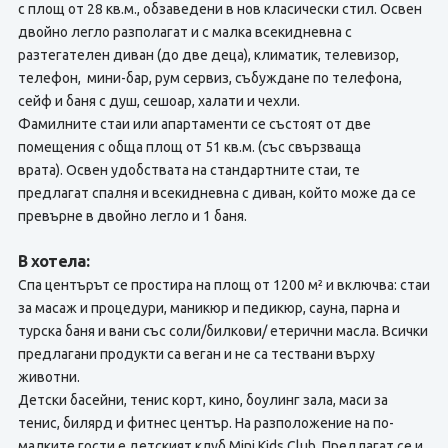
с площ от 28 кв.м., обзаведени в нов класически стил. Освен
двойно легло разполагат и с малка всекидневна с
разтегателен диван (до две деца), климатик, телевизор,
телефон, мини-бар, рум сервиз, събуждане по телефона,
сейф и баня с душ, сешоар, халати и чехли.
Фамилните стаи или апартаменти се състоят от две
помещения с обща площ от 51 кв.м. (със свързваща
врата). Освен удобствата на стандартните стаи, те
предлагат спалня и всекидневна с диван, който може да се
превърне в двойно легло и 1 баня.
В хотела:
Спа центърът се простира на площ от 1200 м² и включва: стаи
за масаж и процедури, маникюр и педикюр, сауна, парна и
турска баня и вани със соли/билкови/ етерични масла. Всички
предлагани продукти са веган и не са тествани върху
животни.
Детски басейни, тенис корт, кино, боулинг зала, маси за
тенис, билярд и фитнес център. На разположение на по-
малките гости е детският клуб Mini Kids Club. Предлагат се и