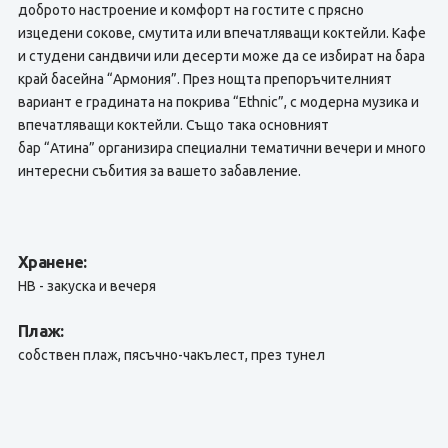
доброто настроение и комфорт на гостите с прясно
изцедени сокове, смутита или впечатляващи коктейли. Кафе
и студени сандвичи или десерти може да се избират на бара
край басейна “Армония”. През нощта препоръчителният
вариант е градината на покрива “Ethnic”, с модерна музика и
впечатляващи коктейли. Също така основният
бар “Атина” организира специални тематични вечери и много
интересни събития за вашето забавление.
Хранене:
HB - закуска и вечеря
Плаж:
собствен плаж, пясъчно-чакълест, през тунел