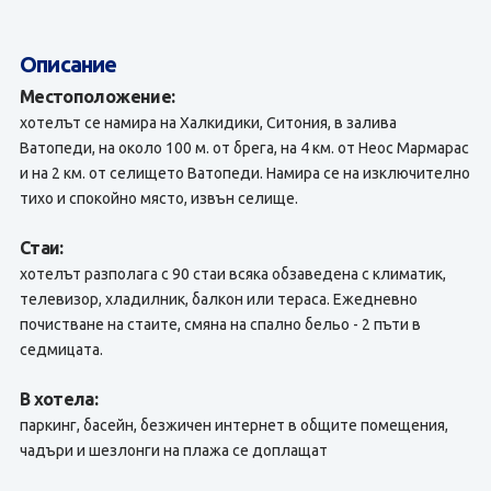
Описание
Местоположение:
хотелът се намира на Халкидики, Ситония, в залива
Ватопеди, на около 100 м. от брега, на 4 км. от Неос Мармарас
и на 2 км. от селището Ватопеди. Намира се на изключително
тихо и спокойно място, извън селище.
Стаи:
хотелът разполага с 90 стаи всяка обзаведена с климатик,
телевизор, хладилник, балкон или тераса. Ежедневно
почистване на стаите, смяна на спално бельо - 2 пъти в
седмицата.
В хотела:
паркинг, басейн, безжичен интернет в общите помещения,
чадъри и шезлонги на плажа се доплащат