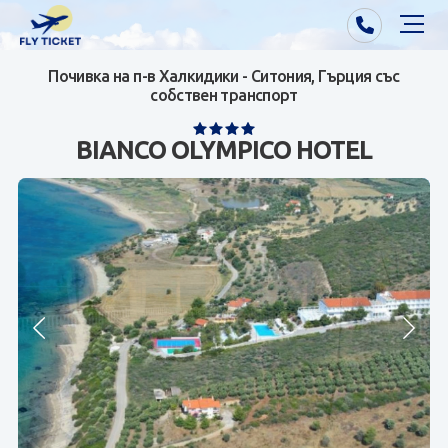
Почивка на п-в Халкидики - Ситония, Гърция със
Почивки от Варна
собствен транспорт
Екзотика
BIANCO OLYMPICO HOTEL
Почивки от София/Пловдив/Бургас
Самолетни билети
Визи
Контакти
За нас