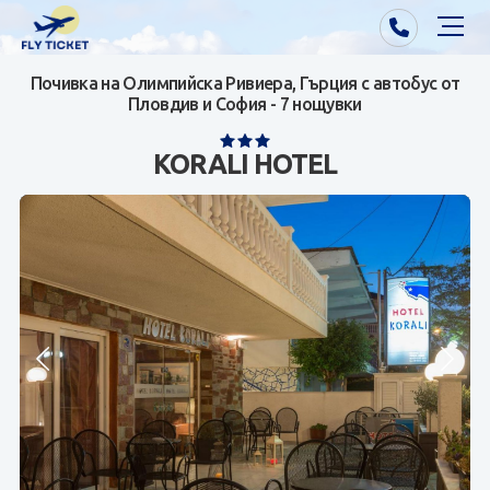
Почивка на Олимпийска Ривиера, Гърция с автобус от
Почивки от Варна
Пловдив и София - 7 нощувки
Екзотика
KORALI HOTEL
Почивки от София/Пловдив/Бургас
Самолетни билети
Визи
Контакти
За нас