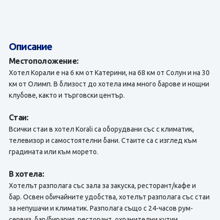
Описание
Местоположение:
Хотел Корали е на 6 км от Катерини, на 68 км от Солун и на 30
км от Олимп. В близост до хотела има много барове и нощни
клубове, както и търговски център.
Стаи:
Всички стаи в хотел Korali са оборудвани със с климатик,
телевизор и самостоятелни бани. Стаите са с изглед към
градината или към морето.
В хотела:
Хотелът разполага със зала за закуска, ресторант/кафе и
бар. Освен обичайните удобства, хотелът разполага със стаи
за непушачи и климатик. Разполага също с 24-часов рум-
сервиз, бар/бирария, ресторант, охранителни кутии,