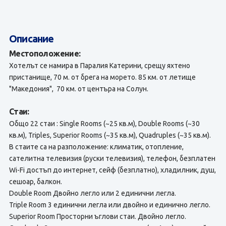
Описание
Местоположение:
Хотелът се намира в Паралия Катерини, срещу яхтено
пристанище, 70 м. от брега на морето. 85 км. от летище
"Македония", 70 км. от центъра на Солун.
Стаи:
Общо 22 стаи : Single Rooms (~25 кв.м), Double Rooms (~30
кв.м), Triples, Superior Rooms (~35 кв.м), Quadruples (~35 кв.м).
В стаите са на разположение: климатик, отопление,
сателитна телевизия (руски телевизия), телефон, безплатен
Wi-Fi достъп до интернет, сейф (безплатно), хладилник, душ,
сешоар, балкон.
Double Room Двойно легло или 2 единични легла.
Triple Room 3 единични легла или двойно и единично легло.
Superior Room Просторни ъглови стаи. Двойно легло.