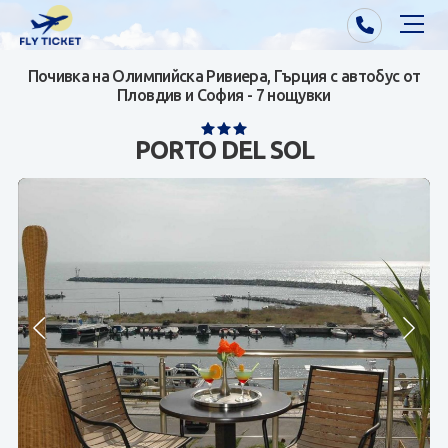
Почивка на Олимпийска Ривиера, Гърция с автобус от
Почивки от Варна
Пловдив и София - 7 нощувки
Екзотика
PORTO DEL SOL
Почивки от София/Пловдив/Бургас
Самолетни билети
Визи
Контакти
За нас