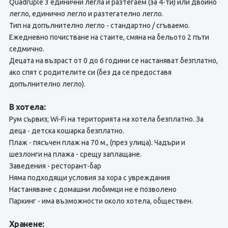
Quadruple 3 единични легла и разтегаем (за 4-ти) или двойно
легло, единично легло и разтегателно легло.
Тип на допълнително легло - стандартно / сгъваемо.
Ежедневно почистване на стаите, смяна на бельото 2 пъти
седмично.
Децата на възраст от 0 до 6 години се настаняват безплатно,
ако спят с родителите си (без да се предоставя
допълнително легло).
В хотела:
Рум сървиз; Wi-Fi на територията на хотела безплатно. За
деца - детска кошарка безплатно.
Плаж - пясъчен плаж на 70 м., (през улица). Чадъри и
шезлонги на плажа - срещу заплащане.
Заведения - ресторант-бар
Няма подходящи условия за хора с увреждания
Настаняване с домашни любимци не е позволено
Паркинг - има възможности около хотела, обществен.
Хранене: