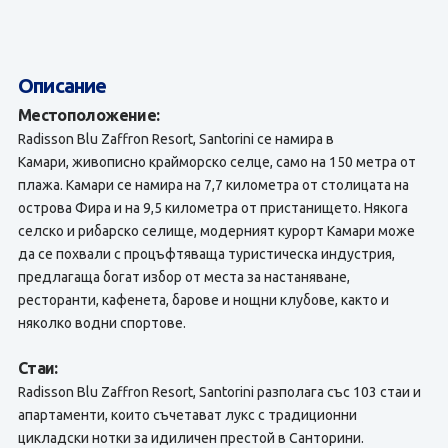
Описание
Местоположение:
Radisson Blu Zaffron Resort, Santorini се намира в
Камари, живописно крайморско селце, само на 150 метра от
плажа. Камари се намира на 7,7 километра от столицата на
острова Фира и на 9,5 километра от пристанището. Някога
селско и рибарско селище, модерният курорт Камари може
да се похвали с процъфтяваща туристическа индустрия,
предлагаща богат избор от места за настаняване,
ресторанти, кафенета, барове и нощни клубове, както и
няколко водни спортове.
Стаи:
Radisson Blu Zaffron Resort, Santorini разполага със 103 стаи и
апартаменти, които съчетават лукс с традиционни
цикладски нотки за идиличен престой в Санторини.