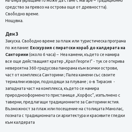
на Фира (връщането може да стане с магаре – традиционно
средство за превоз на острова още от древността).
Свободно време.
Нощувка.
Ден 3
Закуска. Свободно време за плаж или туристическа програма
по желание:
Екскурзия с пиратски кораб до калдерата на
Санторини
(около 6 часа) – Неа камени, където се намира
все още действащият кратер „Крал Георги I” - тук се открива
невероятна 360-градусова панорама към всички острови,
част от комплекса Санторини ; Палеа камени със своите
термални извори, подходящи за плуване ; о-в Тирасия -
западната част на комплекса, където се намира
природнооформеното пристанище „Корфос“, изпълнено с
таверни, предлагащи традиционните за Санторини ястия.
Възможност за плаж или посещение на столицата Манолас,
позната с традиционната си архитектура и красивите гледки
към калдерата