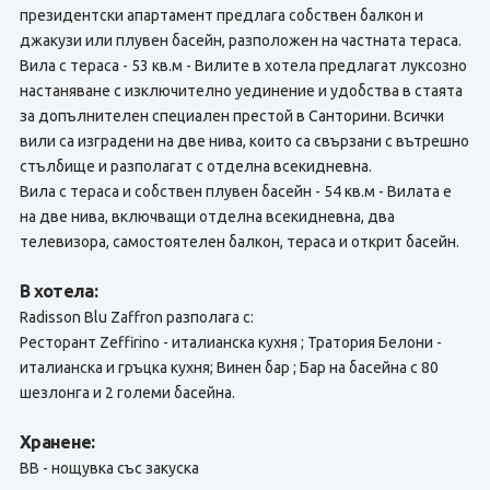
президентски апартамент предлага собствен балкон и
джакузи или плувен басейн, разположен на частната тераса.
Вила с тераса - 53 кв.м - Вилите в хотела предлагат луксозно
настаняване с изключително уединение и удобства в стаята
за допълнителен специален престой в Санторини. Всички
вили са изградени на две нива, които са свързани с вътрешно
стълбище и разполагат с отделна всекидневна.
Вила с тераса и собствен плувен басейн - 54 кв.м - Вилата е
на две нива, включващи отделна всекидневна, два
телевизора, самостоятелен балкон, тераса и открит басейн.
В хотела:
Radisson Blu Zaffron разполага с:
Ресторант Zeffirino - италианска кухня ; Тратория Белони -
италианска и гръцка кухня; Винен бар ; Бар на басейна с 80
шезлонга и 2 големи басейна.
Хранене:
BB - нощувка със закуска