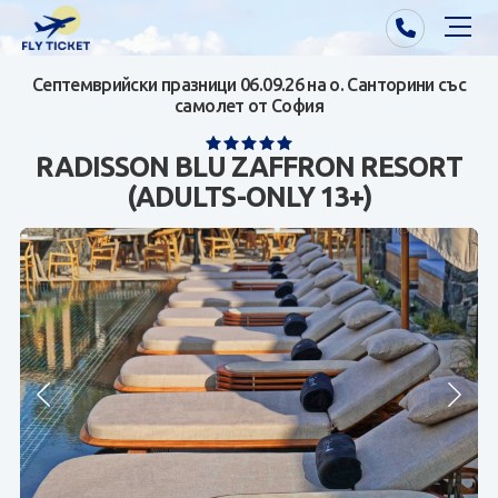
Септемврийски празници 06.09.26 на о. Санторини със
Почивки от Варна
самолет от София
Екзотика
RADISSON BLU ZAFFRON RESORT
(ADULTS-ONLY 13+)
Почивки от София/Пловдив/Бургас
Самолетни билети
Визи
Контакти
За нас