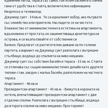
единични легла, тераса със самостоятелен басейн и отлична
гама от удобства в стаята, включително кафемашина
Nespresso и телевизор.
Джуниор суит - 34 кв.м. Те са идеалният избор, ако пътувате
със семейство или приятели. Насладете се на чистото
блаженство от минималистичната естетика на апартамента,
вдъхновена от простата, но зашеметяваща архитектура на
острова, и се възползвайте от собствения си
балкон. Предлагат се разтегателни дивани за по-големи
партита, а вариант на Джуниър суит разполага с вътрешно
стълбище, водещо до спалнята на ниво мецанин.
Джуниор суит със собствен басейн и тераса - 35 кв. м. Стаята
се отличава със същия минималистичен дизайн като другите
типове стаи, заедно с малък басейн, разположен на частната
тераса.
Апартамент - 46 кв.м
Президентски апартамент - 43 кв.м. - Бижуто в короната на
хотела, впечатляващият президентски апартамент с две
отделни спални. Разполага с вътрешно стълбище, водещо
до втората спалня на ниво мецанин. Просторният