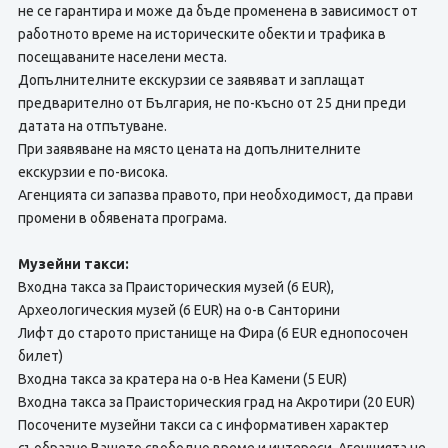
не се гарантира и може да бъде променена в зависимост от
работното време на историческите обекти и трафика в
посещаваните населени места.
Допълнителните екскурзии се заявяват и заплащат
предварително от България, не по-късно от 25 дни преди
датата на отпътуване.
При заявяване на място цената на допълнителните
екскурзии е по-висока.
Агенцията си запазва правото, при необходимост, да прави
промени в обявената програма.
Музейни такси:
Входна такса за Праисторическия музей (6 EUR),
Археологическия музей (6 EUR) на о-в Санторини
Лифт до старото пристанище на Фира (6 EUR еднопосочен
билет)
Входна такса за кратера на о-в Неа Камени (5 EUR)
Входна такса за Праисторическия град на Акротири (20 EUR)
Посочените музейни такси са с информативен характер