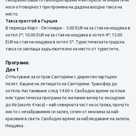
съобразно Вашето свободно време и интереси. Агенцията не
носи отговорност при промяна на дадена входна такса на
място.
Такса престой в Гърция
В периода Март - Октомври - 5.00 EUR на за стая на нощувка в
хотел 3*; 10.00 EUR на за стая на нощувка в хотел 4*; 15.00
EUR на стая на нощувка в хотел 5*. Туристическата градска
такса се заплаща задължително на място от туристите,
Програма:
Ден 1
Отпътуване за остров Санторини с директен чартърен
полет. Кацане на летището на Санторини. Трансфер до
хотела. Настаняване след 14.00 ч. Свободно време за плаж
или туристическа програма по желание вечерта: екскурзия
до Иа (около 4 часа) – най-северната част на острова, прочутo
място с незабравимия си залез, сочен от мнозина за най-
красивия в света. Свободно време за наблюдаване на залеза.
Нощувка.