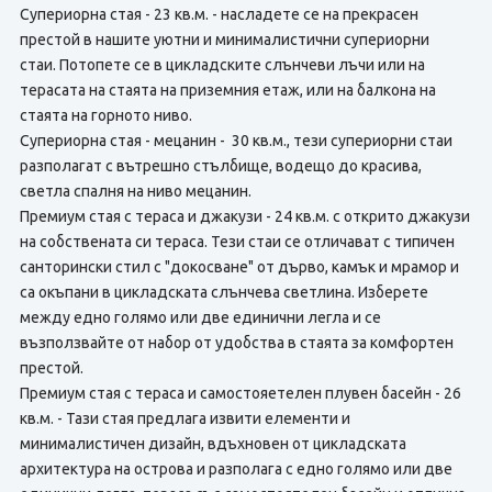
Супериорна стая - 23 кв.м. - насладете се на прекрасен
престой в нашите уютни и минималистични супериорни
стаи. Потопете се в цикладските слънчеви лъчи или на
терасата на стаята на приземния етаж, или на балкона на
стаята на горното ниво.
Супериорна стая - мецанин - 30 кв.м., тези супериорни стаи
разполагат с вътрешно стълбище, водещо до красива,
светла спалня на ниво мецанин.
Премиум стая с тераса и джакузи - 24 кв.м. с открито джакузи
на собствената си тераса. Тези стаи се отличават с типичен
санторински стил с "докосване" от дърво, камък и мрамор и
са окъпани в цикладската слънчева светлина. Изберете
между едно голямо или две единични легла и се
възползвайте от набор от удобства в стаята за комфортен
престой.
Премиум стая с тераса и самостояетелен плувен басейн - 26
кв.м. - Тази стая предлага извити елементи и
минималистичен дизайн, вдъхновен от цикладската
архитектура на острова и разполага с едно голямо или две