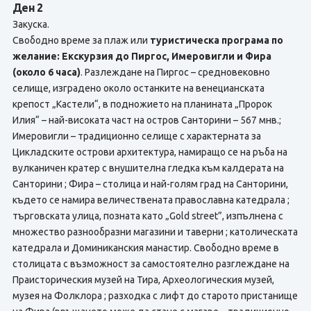
Ден 2
Закуска.
Свободно време за плаж или
туристическа програма по
желание: Екскурзия до Пиргос, Имеровигли и Фира
(около 6 часа)
. Разлеждане на Пиргос – средновековно
селище, изградено около останките на венецианската
крепост „Кастели“, в подножието на планината „Пророк
Илия“ – най-високата част на остров Санторини – 567 мнв.;
Имеровигли – традиционно селище с характерната за
Цикладските острови архитектура, намиращо се на ръба на
вулканичен кратер с внушителна гледка към калдерата на
Санторини ; Фира – столица и най-голям град на Санторини,
където се намира величественaта православна катедрала ;
търговската улица, позната като „Gold street”, изпълнена с
множество разнообразни магазини и таверни ; католическата
катедрала и Доминиканския манастир. Свободно време в
столицата с възможност за самостоятелно разглеждане на
Праисторическия музей на Тира, Археологическия музей,
музея на Фолклора ; разходка с лифт до старото пристанище