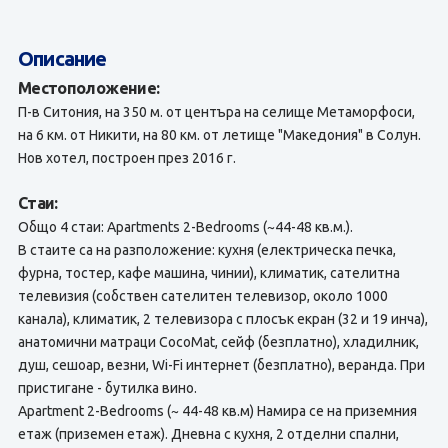
Описание
Местоположение:
П-в Ситония, на 350 м. от центъра на селище Метаморфоси,
на 6 км. от Никити, на 80 км. от летище "Македония" в Солун.
Нов хотел, построен през 2016 г.
Стаи:
Общо 4 стаи: Apartments 2-Bedrooms (~44-48 кв.м.).
В стаите са на разположение: кухня (електрическа печка,
фурна, тостер, кафе машина, чинии), климатик, сателитна
телевизия (собствен сателитен телевизор, около 1000
канала), климатик, 2 телевизора с плосък екран (32 и 19 инча),
анатомични матраци CocoMat, сейф (безплатно), хладилник,
душ, сешоар, везни, Wi-Fi интернет (безплатно), веранда. При
пристигане - бутилка вино.
Apartment 2-Bedrooms (~ 44-48 кв.м) Намира се на приземния
етаж (приземен етаж). Дневна с кухня, 2 отделни спални,