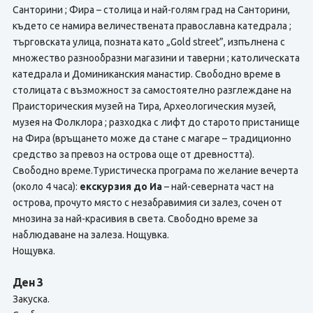
Санторини ; Фира – столица и най-голям град на Санторини,
където се намира величественaта православна катедрала ;
търговската улица, позната като „Gold street”, изпълнена с
множество разнообразни магазини и таверни ; католическата
катедрала и Доминиканския манастир. Свободно време в
столицата с възможност за самостоятелно разглеждане на
Праисторическия музей на Тира, Археологическия музей,
музея на Фолклора ; разходка с лифт до старото пристанище
на Фира (връщането може да стане с магаре – традиционно
средство за превоз на острова още от древността).
Свободно време.Туристическа програма по желание вечерта
(около 4 часа):
екскурзия до Иа
– най-северната част на
острова, прочутo място с незабравимия си залез, сочен от
мнозина за най-красивия в света. Свободно време за
наблюдаване на залеза. Нощувка.
Нощувка.
Ден 3
Закуска.