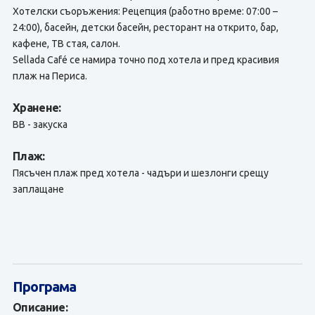
Хотелски съоръжения: Рецепция (работно време: 07:00 –
24:00), басейн, детски басейн, ресторант на открито, бар,
кафене, ТВ стая, салон.
Sellada Café се намира точно под хотела и пред красивия
плаж на Периса.
Хранене:
BB - закуска
Плаж:
Пясъчен плаж пред хотела - чадъри и шезлонги срещу
заплащане
Програма
Описание: