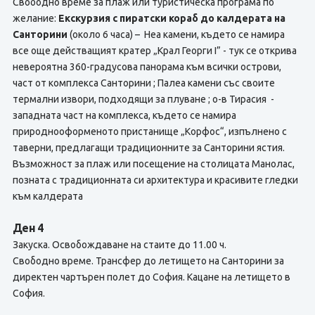
Свободно време за плаж или туристическа програма по
желание:
Екскурзия с пиратски кораб до калдерата на
Санторини
(около 6 часа) – Неа камени, където се намира
все още действащият кратер „Крал Георги I” - тук се открива
невероятна 360-градусова панорама към всички острови,
част от комплекса Санторини ; Палеа камени със своите
термални извори, подходящи за плуване ; о-в Тирасия -
западната част на комплекса, където се намира
природнооформеното пристанище „Корфос“, изпълнено с
таверни, предлагащи традиционните за Санторини ястия.
Възможност за плаж или посещение на столицата Манолас,
позната с традиционната си архитектура и красивите гледки
към калдерата
Ден 4
Закуска. Освобождаване на стаите до 11.00 ч.
Свободно време. Трансфер до летището на Санторини за
директен чартърен полет до София. Кацане на летището в
София.