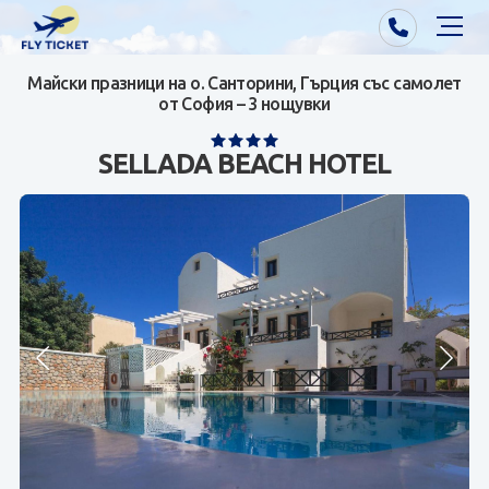
Майски празници на о. Санторини, Гърция със самолет
Почивки от Варна
от София – 3 нощувки
Екзотика
SELLADA BEACH HOTEL
Почивки от София/Пловдив/Бургас
Самолетни билети
Визи
Контакти
За нас