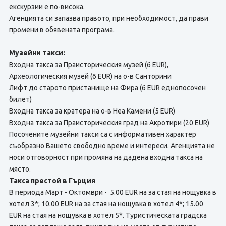
екскурзии е по-висока.
Агенцията си запазва правото, при необходимост, да прави
промени в обявената програма.
Музейни такси:
Входна такса за Праисторическия музей (6 EUR),
Археологическия музей (6 EUR) на о-в Санторини
Лифт до старото пристанище на Фира (6 EUR еднопосочен
билет)
Входна такса за кратера на о-в Неа Камени (5 EUR)
Входна такса за Праисторическия град на Акротири (20 EUR)
Посочените музейни такси са с информативен характер
съобразно Вашето свободно време и интереси. Агенцията не
носи отговорност при промяна на дадена входна такса на
място.
Такса престой в Гърция
В периода Март - Октомври - 5.00 EUR на за стая на нощувка в
хотел 3*; 10.00 EUR на за стая на нощувка в хотел 4*; 15.00
EUR на стая на нощувка в хотел 5*. Туристическата градска