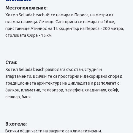
Местоположение:
Хотел Sellada beach 4* се намира в Периса, на метри от
плажната ивица. Летище Санторини се намира на 16 км,
пристанище Атиниос на 12 км,център на Периса - 200 метра,
столицата Фира - 15 км.
Стаи:
Хотел Sellada beach разполага със стаи, студия и
апартаменти. Всички те са просторни и декорирани според
традиционната архитектура на Цикладите и разполагат с
балкон, климатик, телевизор, телефон, хладилник, сейф,
сешоар, баня.
В хотела:
Всички общи части на закрито са климатизирани.