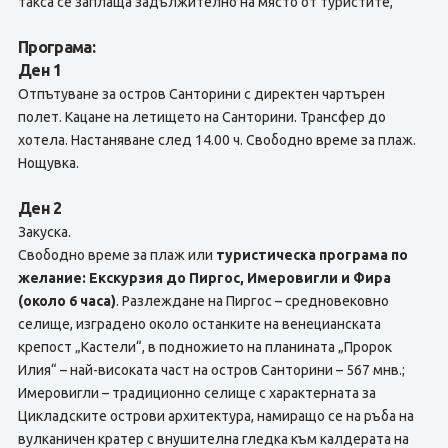
такса се заплаща задължително на място от туристите,
Програма:
Ден 1
Отпътуване за остров Санторини с директен чартърен
полет. Кацане на летището на Санторини. Трансфер до
хотела. Настаняване след 14.00 ч. Свободно време за плаж.
Нощувка.
Ден 2
Закуска.
Свободно време за плаж или
туристическа програма по
желание: Екскурзия до Пиргос, Имеровигли и Фира
(около 6 часа)
. Разлеждане на Пиргос – средновековно
селище, изградено около останките на венецианската
крепост „Кастели“, в подножието на планината „Пророк
Илия“ – най-високата част на остров Санторини – 567 мнв.;
Имеровигли – традиционно селище с характерната за
Цикладските острови архитектура, намиращо се на ръба на
вулканичен кратер с внушителна гледка към калдерата на