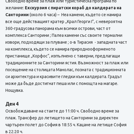
Свободно време за плаж или туристическа програма по
желание:
Екскурзия с пиратски кораб до калдерата на
Санторини
(около 6 часа) – Неа камени, където се намира
все още действащият кратер „Крал Георги I”, с невероятна
360-градусова панорама към всички острови, част от
комплекса Санторини ; Палеа камени със своите термални
извори, подходящи за плуване ; о-в Тирасия - западната част
на комплекса, където се намира природнооформеното
пристанище „Корфос“, изпълнено с таверни, предлагащи
традиционните за Санторини ястия. Възможност за плаж или
посещение на столицата Манолас, позната с традиционната
си архитектура и красивите гледки към калдерата. Градът
може да бъде достигнат пеша или с помощта на магаре.
Нощувка.
Ден 4
Освобождаване на стаите до 11:00 ч. Свободно време за
плаж. Трансфер до летището на Санторини за директен
чартърен полет до София в 18:55 ч. Кацане на летище София
в 22:20 ч.