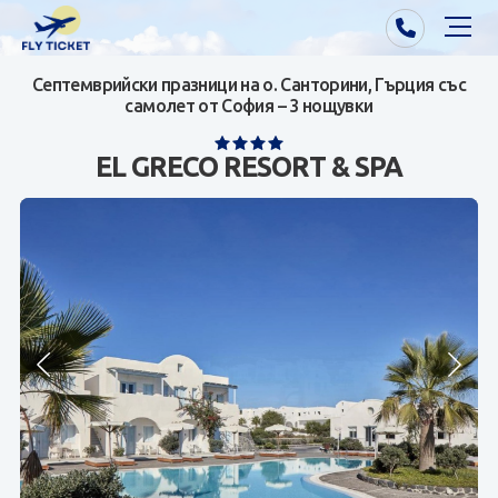
Септемврийски празници на о. Санторини, Гърция със
Почивки от Варна
самолет от София – 3 нощувки
Екзотика
EL GRECO RESORT & SPA
Почивки от София/Пловдив/Бургас
Самолетни билети
Визи
Контакти
За нас