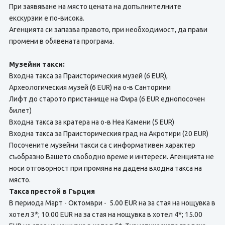
При заявяване на място цената на допълнителните
екскурзии е по-висока.
Агенцията си запазва правото, при необходимост, да прави
промени в обявената програма.
Музейни такси:
Входна такса за Праисторическия музей (6 EUR),
Археологическия музей (6 EUR) на о-в Санторини
Лифт до старото пристанище на Фира (6 EUR еднопосочен
билет)
Входна такса за кратера на о-в Неа Камени (5 EUR)
Входна такса за Праисторическия град на Акротири (20 EUR)
Посочените музейни такси са с информативен характер
съобразно Вашето свободно време и интереси. Агенцията не
носи отговорност при промяна на дадена входна такса на
място.
Такса престой в Гърция
В периода Март - Октомври - 5.00 EUR на за стая на нощувка в
хотел 3*; 10.00 EUR на за стая на нощувка в хотел 4*; 15.00