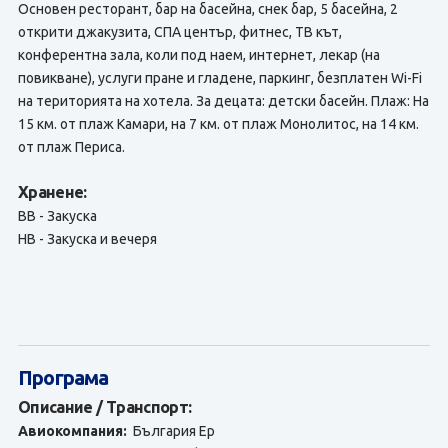
Основен ресторант, бар на басейна, снек бар, 5 басейна, 2
открити джакузита, СПА център, фитнес, ТВ кът,
конферентна зала, коли под наем, интернет, лекар (на
повикване), услуги пране и гладене, паркинг, безплатен Wi-Fi
на територията на хотела. За децата: детски басейн. Плаж: На
15 км. от плаж Камари, на 7 км. от плаж Монолитос, на 14 км.
от плаж Периса.
Хранене:
ВВ - Закуска
HB - Закуска и вечеря
Програма
Описание / Транспорт:
Авиокомпания:
България Ер