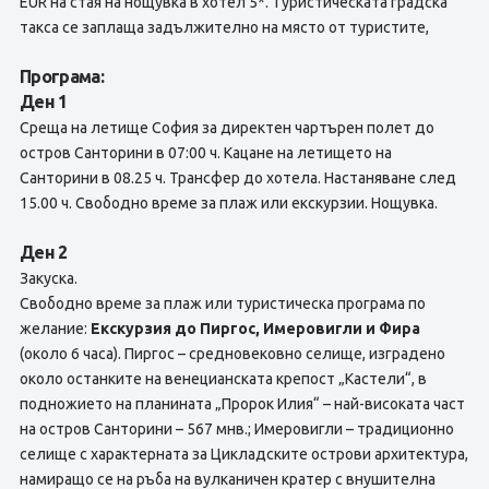
EUR на стая на нощувка в хотел 5*. Туристическата градска
такса се заплаща задължително на място от туристите,
Програма:
Ден 1
Среща на летище София за директен чартърен полет до
остров Санторини в 07:00 ч. Кацане на летището на
Санторини в 08.25 ч. Трансфер до хотела. Настаняване след
15.00 ч. Свободно време за плаж или екскурзии. Нощувка.
Ден 2
Закуска.
Свободно време за плаж или туристическа програма по
желание:
Екскурзия до Пиргос, Имеровигли и Фира
(около 6 часа). Пиргос – средновековно селище, изградено
около останките на венецианската крепост „Кастели“, в
подножието на планината „Пророк Илия“ – най-високата част
на остров Санторини – 567 мнв.; Имеровигли – традиционно
селище с характерната за Цикладските острови архитектура,
намиращо се на ръба на вулканичен кратер с внушителна