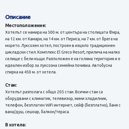
Описание
Местоположение:
Хотелът се намира на 500 м. от центъра на столицата Фира,
на 12 км. от Камари, на 14 км. от Периса, на 7 км. от брега на
морето. Луксозен хотел, построен в изцяло традиционен
цикладски стил. Комплекс El Greco Resort, прилича на малко
селище с бели къщи. Разположен е на голяма територия и е
идеален избор за луксозна семейна почивка. Автобусна
спирка на 450 м. от хотела.
Стаи:
Хотелът разполага с общо 205 стаи. Всички стаи са
оборудвани с климатик, телевизор, мини хладилник,
телефон, безплатен WiFi интернет, сейф (безплатно), баня с
вана/душ, сешоар, балкон/тераса.
В хотела: