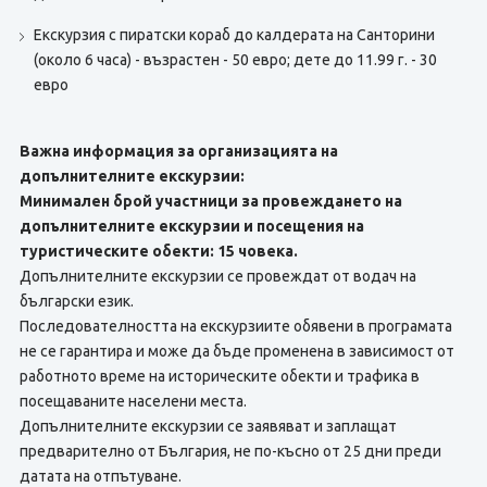
Екскурзия с пиратски кораб до калдерата на Санторини
(около 6 часа) - възрастен - 50 евро; дете до 11.99 г. - 30
евро
Важна информация за организацията на
допълнителните екскурзии:
Минимален брой участници за провеждането на
допълнителните екскурзии и посещения на
туристическите обекти: 15 човека.
Допълнителните екскурзии се провеждат от водач на
български език.
Последователността на екскурзиите обявени в програмата
не се гарантира и може да бъде променена в зависимост от
работното време на историческите обекти и трафика в
посещаваните населени места.
Допълнителните екскурзии се заявяват и заплащат
предварително от България, не по-късно от 25 дни преди
датата на отпътуване.