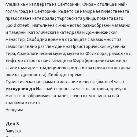
гледка към калдерата на Санторини ; Фира – столица и най-
голям град на Санторини, където се намира величественaта
православна катедрала ; търговската улица, позната като
„Gold street”, изпълнена с множество разнообразни магазини
и таверни ; Католическата катедрала и Доминиканския
манастир. Свободно време в столицата с възможност за
самостоятелно разглеждане на Праисторическия музей на
Тира, Археологическия музей, музея на Фолклора ; разходка с
лифт до старото пристанище на Фира (връщането може да
стане с магаре – традиционно средство за превоз на острова
още от древността). Свободно време.
Туристическа програма по желание вечерта (около 4 часа):
екскурзия до Иа
– най-северната част на острова, прочуто
място с незабравимия си залез, сочен от мнозина за най-
красивия в света.
Нощувка.
Ден 3
Закуска.