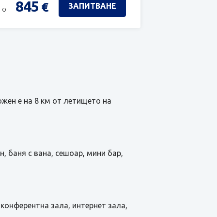
845
€
ЗАПИТВАНЕ
 от
жен е на 8 км от летището на
, баня с вана, сешоар, мини бар,
, конферентна зала, интернет зала,