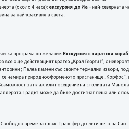
черта (около 4 часа):
екскурзия до Иа
– най-северната ч
ина за най-красивия в света.
ческа програма по желание:
Екскурзия с пиратски кора
ира все още действащият кратер „Крал Георги I”, с неверо
анторини ; Палеа камени със своите термални извори, под
о се намира природнооформеното пристанище „Корфос“, 
Възможност за плаж или посещение на столицата Манолас
калдерата. Градът може да бъде достигнат пеша или с по
. Свободно време за плаж. Трансфер до летището на Сант