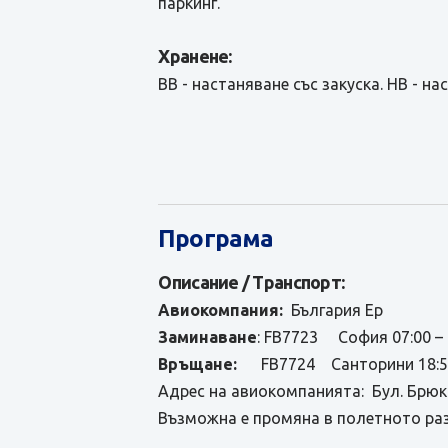
паркинг.
Хранене:
ВВ - настаняване със закуска. HB - на
Програма
Описание / Транспорт:
Авиокомпания:
България Ер
Заминаване
: FB7723 София 07:00 –
Връщане:
FB7724 Санторини 18:55 
Адрес на авиокомпанията: Бул. Брю
Възможна е промяна в полетното раз