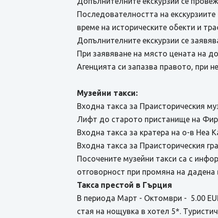
Допълнителните екскурзии се провеж
Последователността на екскурзиите 
време на историческите обекти и тр
Допълнителните екскурзии се заявява
При заявяване на място цената на до
Агенцията си запазва правото, при 
Музейни такси:
Входна такса за Праисторическия муз
Лифт до старото пристанище на Фира
Входна такса за кратера на о-в Неа К
Входна такса за Праисторическия гра
Посочените музейни такси са с инфо
отговорност при промяна на дадена 
Такса престой в Гърция
В периода Март - Октомври - 5.00 EUR
стая на нощувка в хотел 5*. Туристи