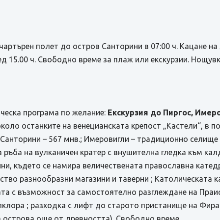
артърен полет до остров Санторини в 07:00 ч. Кацане на 
д 15.00 ч. Свободно време за плаж или екскурзии. Нощувк
ческа програма по желание:
Екскурзия до Пиргос, Имер
около останките на венецианската крепост „Кастели“, в 
 Санторини – 567 мнв.; Имеровигли – традиционно селище
 ръба на вулканичен кратер с внушителна гледка към кал
ни, където се намира величественaта православна катедр
жество разнообразни магазини и таверни ; Католическата
та с възможност за самостоятелно разглеждане на Праис
лклора ; разходка с лифт до старото пристанище на Фира
а острова още от древността). Свободно време.