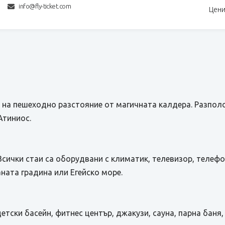
info@fly-ticket.com
Цени
 на пешеходно разстояние от магичната калдера. Разполо
Атиниос.
Всички стаи са оборудвани с климатик, телевизор, телефон
ната градина или Егейско море.
детски басейн, фитнес център, джакузи, сауна, парна баня