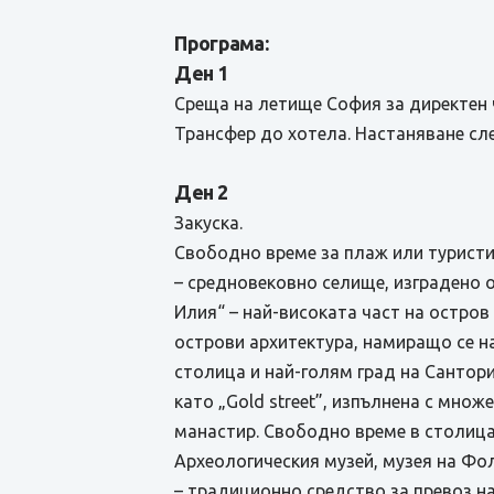
Програма:
Ден 1
Среща на летище София за директен ч
Трансфер до хотела. Настаняване сле
Ден 2
Закуска.
Свободно време за плаж или туристи
– средновековно селище, изградено 
Илия“ – най-високата част на остров
острови архитектура, намиращо се на
столица и най-голям град на Сантори
като „Gold street”, изпълнена с мно
манастир. Свободно време в столица
Археологическия музей, музея на Фо
– традиционно средство за превоз н