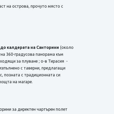
аст на острова, прочуто място с
б до калдерата на Санторини
(около
ятна 360-градусова панорама към
ходящи за плуване ; о-в Тирасия -
изпълнено с таверни, предлагащи
, позната с традиционната си
мощта на магаре.
орини за директен чартърен полет