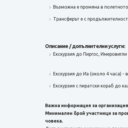
Възможна е промяна в полетното
Tрансферът е с продължителност 
Описание / допълнителни услуги:
Екскурзия до Пиргос, Имеровигли и
Eкскурзия до Иа (около 4 часа) - в
Екскурзия с пиратски кораб до кал
Важна информация за организация
Минимален брой участници за про
човека.