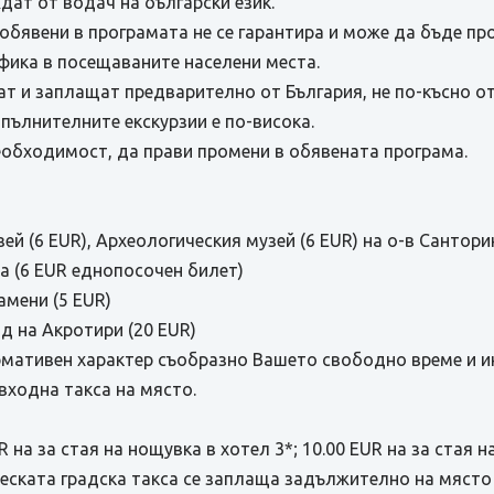
дат от водач на български език.
обявени в програмата не се гарантира и може да бъде п
афика в посещаваните населени места.
т и заплащат предварително от България, не по-късно от
пълнителните екскурзии е по-висока.
необходимост, да прави промени в обявената програма.
ей (6 EUR), Археологическия музей (6 EUR) на о-в Сантори
 (6 EUR еднопосочен билет)
амени (5 EUR)
д на Акротири (20 EUR)
рмативен характер съобразно Вашето свободно време и ин
входна такса на място.
 на за стая на нощувка в хотел 3*; 10.00 EUR на за стая н
ческата градска такса се заплаща задължително на място