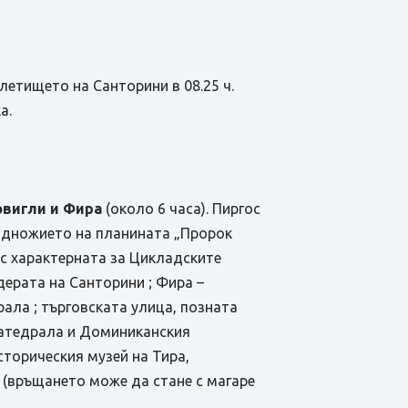
летището на Санторини в 08.25 ч.
а.
овигли и Фира
(около 6 часа). Пиргос
подножието на планината „Пророк
 с характерната за Цикладските
дерата на Санторини ; Фира –
ала ; търговската улица, позната
 катедрала и Доминиканския
торическия музей на Тира,
 (връщането може да стане с магаре