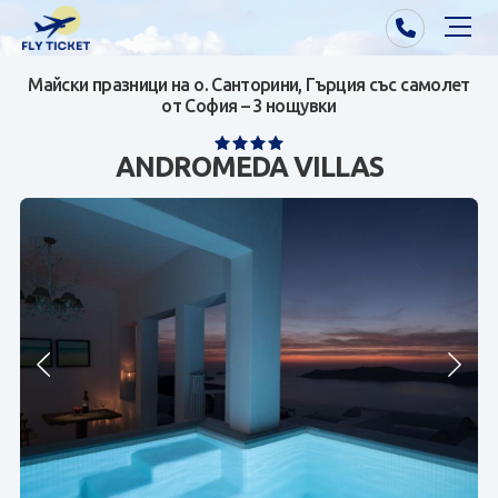
Майски празници на о. Санторини, Гърция със самолет
Почивки от Варна
от София – 3 нощувки
Екзотика
ANDROMEDA VILLAS
Почивки от София/Пловдив/Бургас
Самолетни билети
Визи
Контакти
За нас