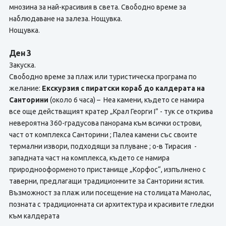
мнозина за най-красивия в света. Свободно време за
наблюдаване на залеза. Нощувка.
Нощувка.
Ден 3
Закуска.
Свободно време за плаж или туристическа програма по
желание:
Екскурзия с пиратски кораб до калдерата на
Санторини
(около 6 часа) – Неа камени, където се намира
все още действащият кратер „Крал Георги I” - тук се открива
невероятна 360-градусова панорама към всички острови,
част от комплекса Санторини ; Палеа камени със своите
термални извори, подходящи за плуване ; о-в Тирасия -
западната част на комплекса, където се намира
природнооформеното пристанище „Корфос“, изпълнено с
таверни, предлагащи традиционните за Санторини ястия.
Възможност за плаж или посещение на столицата Манолас,
позната с традиционната си архитектура и красивите гледки
към калдерата