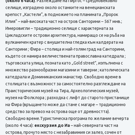
(около 6 часа)
. Разлеждане на Пиргос – средновековно
селище, изградено около останките на венецианската
крепост „Кастели“, в подножието на планината „Пророк
Илия“ – най-високата част на остров Санторини – 567 мнв.;
Имеровигли – традиционно селище с характерната за
Цикладските острови архитектура, намиращо се на ръба на
вулканичен кратер с внушителна гледка към калдерата на
Санторини ; Фира – столица и най-голям град на Санторини,
където се намира величественaта православна катедрала ;
търговската улица, позната като „Gold street”, изпълнена с
множество разнообразни магазини и таверни ; католическата
катедрала и Доминиканския манастир. Свободно време в
столицата с възможност за самостоятелно разглеждане на
Праисторическия музей на Тира, Археологическия музей,
музея на Фолклора ; разходка с лифт до старото пристанище
на Фира (връщането може да стане с магаре – традиционно
средство за превоз на острова още от древността).
Свободно време.Туристическа програма по желание вечерта
(около 4 часа):
екскурзия до Иа
– най-северната част на
острова, прочутo място с незабравимия си залез, сочен от