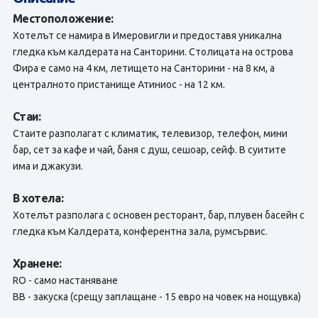
Местоположение:
Хотелът се намира в Имеровигли и предоставя уникална
гледка към калдерата на Санторини. Столицата на острова
Фира е само на 4 км, летището на Санторини - на 8 км, a
централното пристанище Атиниос - на 12 км.
Стаи:
Стаите разполагат с климатик, телевизор, телефон, мини
бар, сет за кафе и чай, баня с душ, сешоар, сейф. В суитите
има и джакузи.
В хотела:
Хотелът разполага с основен ресторант, бар, плувен басейн с
гледка към Калдерата, конферентна зала, румсървис.
Хранене:
RO - само настаняване
BB - закуска (срещу заплащане - 15 евро на човек на нощувка)