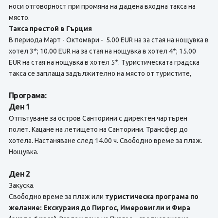
носи отговорност при промяна на дадена входна такса на
място.
Такса престой в Гърция
В периода Март - Октомври - 5.00 EUR на за стая на нощувка в
хотел 3*; 10.00 EUR на за стая на нощувка в хотел 4*; 15.00
EUR на стая на нощувка в хотел 5*. Туристическата градска
такса се заплаща задължително на място от туристите,
Програма:
Ден 1
Отпътуване за остров Санторини с директен чартърен
полет. Кацане на летището на Санторини. Трансфер до
хотела. Настаняване след 14.00 ч. Свободно време за плаж.
Нощувка.
Ден 2
Закуска.
Свободно време за плаж или
туристическа програма по
желание: Екскурзия до Пиргос, Имеровигли и Фира