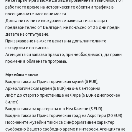
не се гарантира и може да бъде променена в зависимост от
работното време на историческите обекти и трафика в
посещаваните населени места.
Допълнителните екскурзии се заявяват и заплащат
предварително от България, не по-късно от 25 дни преди
датата на отпътуване.
При заявяване на място цената на допълнителните
екскурзии е по-висока.
Агенцията си запазва правото, при необходимост, да прави
промени в обявената програма.
Музейни такси:
Входна такса за Праисторическия музей (6 EUR),
Археологическия музей (6 EUR) на о-в Санторини
Лифт до старото пристанище на Фира (6 EUR еднопосочен
билет)
Входна такса за кратера на о-в Неа Камени (5 EUR)
Входна такса за Праисторическия град на Акротири (20 EUR)
Посочените музейни такси са с информативен характер
съобразно Вашето свободно време и интереси. Агенцията не