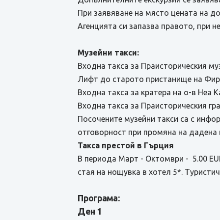
При заявяване на място цената на до
Агенцията си запазва правото, при 
Музейни такси:
Входна такса за Праисторическия муз
Лифт до старото пристанище на Фира
Входна такса за кратера на о-в Неа К
Входна такса за Праисторическия гра
Посочените музейни такси са с инфо
отговорност при промяна на дадена 
Такса престой в Гърция
В периода Март - Октомври - 5.00 EUR
стая на нощувка в хотел 5*. Туристи
Програма:
Ден 1