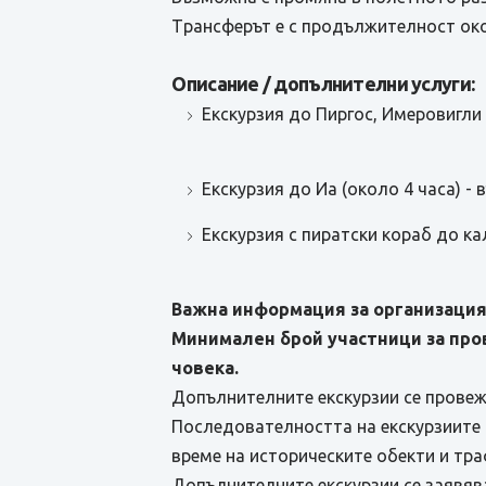
Tрансферът е с продължителност окол
Описание / допълнителни услуги:
Екскурзия до Пиргос, Имеровигли и
Eкскурзия до Иа (около 4 часа) - в
Екскурзия с пиратски кораб до кал
Важна информация за организация
Минимален брой участници за про
човека.
Допълнителните екскурзии се провеж
Последователността на екскурзиите 
време на историческите обекти и тр
Допълнителните екскурзии се заявява