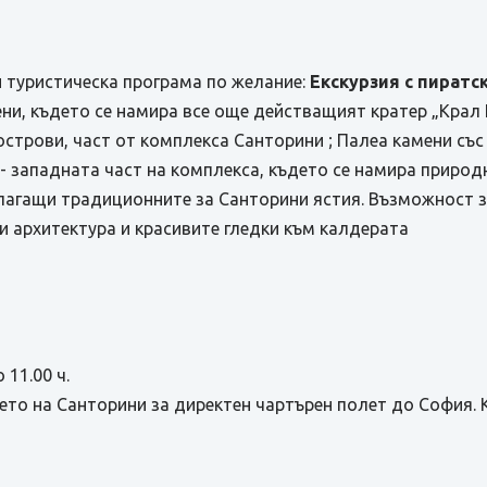
и туристическа програма по желание:
Екскурзия с пиратс
ни, където се намира все още действащият кратер „Крал Г
строви, част от комплекса Санторини ; Палеа камени със
 - западната част на комплекса, където се намира прир
длагащи традиционните за Санторини ястия. Възможност 
и архитектура и красивите гледки към калдерата
 11.00 ч.
то на Санторини за директен чартърен полет до София. 