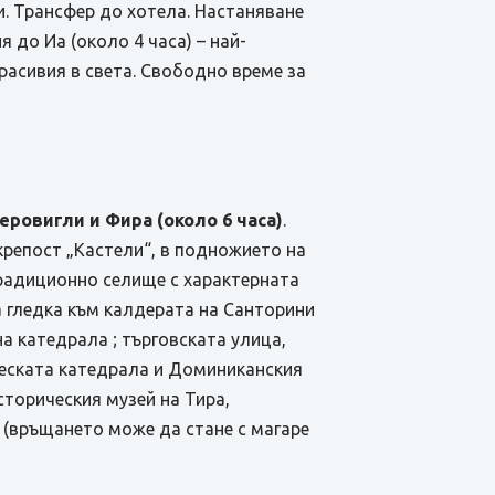
и. Трансфер до хотела. Настаняване
 до Иа (около 4 часа) – най-
красивия в света. Свободно време за
еровигли и Фира (около 6 часа)
.
крепост „Кастели“, в подножието на
традиционно селище с характерната
а гледка към калдерата на Санторини
а катедрала ; търговската улица,
ическата катедрала и Доминиканския
торическия музей на Тира,
 (връщането може да стане с магаре