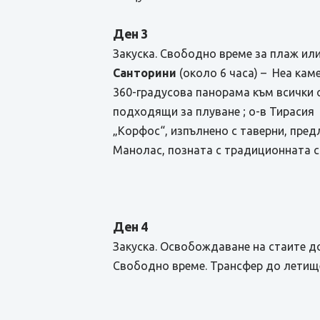
Ден 3
Закуска. Свободно време за плаж ил
Санторини
(около 6 часа) – Неа каме
360-градусова панорама към всички о
подходящи за плуване ; о-в Тирасия
„Корфос“, изпълнено с таверни, пре
Манолас, позната с традиционната с
Ден 4
Закуска. Освобождаване на стаите до
Свободно време. Трансфер до летище