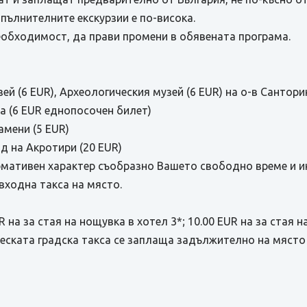
пълнителните екскурзии е по-висока.
необходимост, да прави промени в обявената програма.
ей (6 EUR), Археологическия музей (6 EUR) на о-в Сантори
 (6 EUR еднопосочен билет)
амени (5 EUR)
д на Акротири (20 EUR)
рмативен характер съобразно Вашето свободно време и ин
входна такса на място.
 на за стая на нощувка в хотел 3*; 10.00 EUR на за стая н
ческата градска такса се заплаща задължително на място