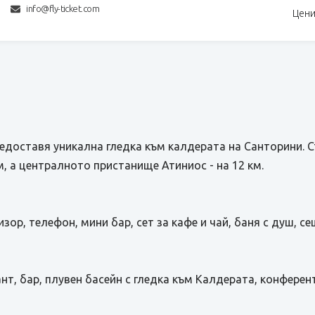
info@fly-ticket.com
Цени
редоставя уникална гледка към калдерата на Санторини. 
м, a централното пристанище Атиниос - на 12 км.
зор, телефон, мини бар, сет за кафе и чай, баня с душ, се
нт, бар, плувен басейн с гледка към Калдерата, конферен