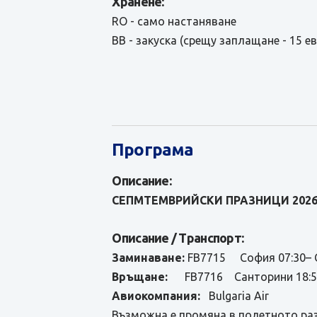
Хранене:
RO - само настаняване
BB - закуска (срещу заплащане - 15 е
Програма
Описание:
СЕПМТЕМВРИЙСКИ ПРАЗНИЦИ 202
Описание / Транспорт:
Заминаване:
FB7715 София 07:30– С
Връщане:
FB7716 Санторини 18:55 
Авиокомпания:
Bulgaria Air
Възможна е промяна в полетното раз