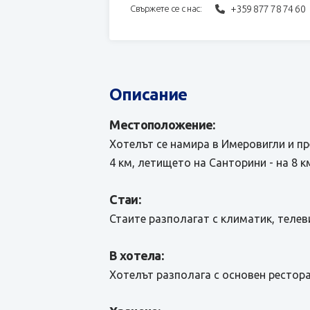
+359 877 78 74 60
Свържете се с нас:
Описание
Местоположение:
Хотелът се намира в Имеровигли и п
4 км, летището на Санторини - на 8 к
Стаи:
Стаите разполагат с климатик, телеви
В хотела:
Хотелът разполага с основен рестора