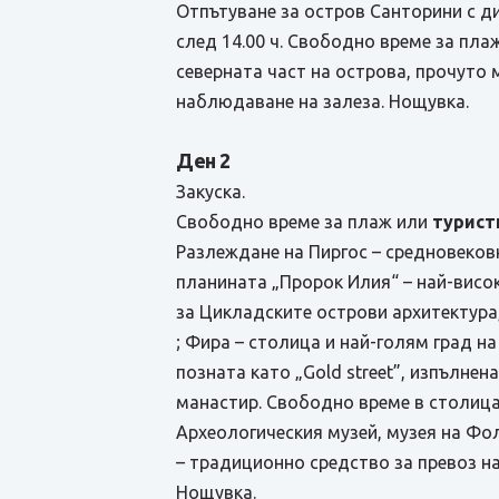
Отпътуване за остров Санторини с д
след 14.00 ч. Свободно време за плаж
северната част на острова, прочутo 
наблюдаване на залеза. Нощувка.
Ден 2
Закуска.
Свободно време за плаж или
турист
Разлеждане на Пиргос – средновеков
планината „Пророк Илия“ – най-висок
за Цикладските острови архитектура
; Фира – столица и най-голям град н
позната като „Gold street”, изпълне
манастир. Свободно време в столица
Археологическия музей, музея на Фо
– традиционно средство за превоз н
Нощувка.