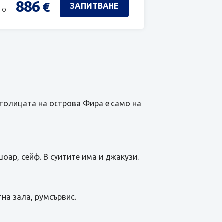
886
€
ЗАПИТВАНЕ
 от
Столицата на острова Фира е само на
шоар, сейф. В суитите има и джакузи.
тна зала, румсървис.