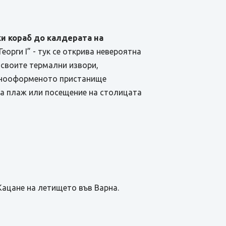
ки кораб до калдерата на
еорги I” - тук се открива невероятна
 своите термални извори,
однооформеното пристанище
за плаж или посещение на столицата
Кацане на летището във Варна.