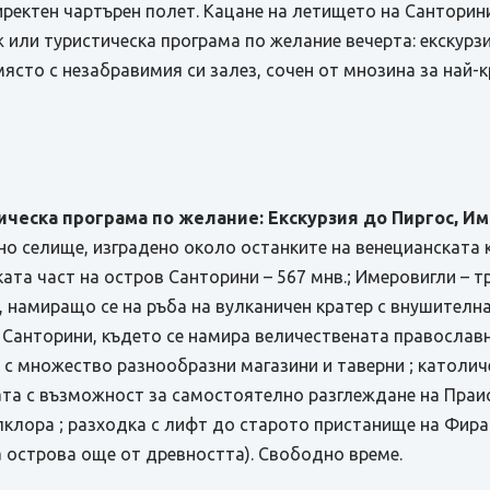
иректен чартърен полет. Кацане на летището на Санторин
 или туристическа програма по желание вечерта: екскурзия
място с незабравимия си залез, сочен от мнозина за най-
ическа програма по желание: Екскурзия до Пиргос, Им
но селище, изградено около останките на венецианската 
ата част на остров Санторини – 567 мнв.; Имеровигли – 
, намиращо се на ръба на вулканичен кратер с внушителн
а Санторини, където се намира величественaта православн
на с множество разнообразни магазини и таверни ; катол
та с възможност за самостоятелно разглеждане на Праис
лклора ; разходка с лифт до старото пристанище на Фира
а острова още от древността). Свободно време.