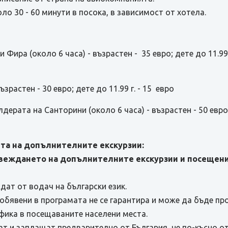
о 30 - 60 минути в посока, в зависимост от хотела.
 Фира (около 6 часа) - възрастен - 35 евро; дете до 11.99 
ъзрастен - 30 евро; дете до 11.99 г. - 15 евро
дерата на Санторини (около 6 часа) - възрастен - 50 евро; 
та на допълнителните екскурзии:
веждането на допълнителните екскурзии и посещения
дат от водач на български език.
обявени в програмата не се гарантира и може да бъде п
афика в посещаваните населени места.
т и заплащат предварително от България, не по-късно от