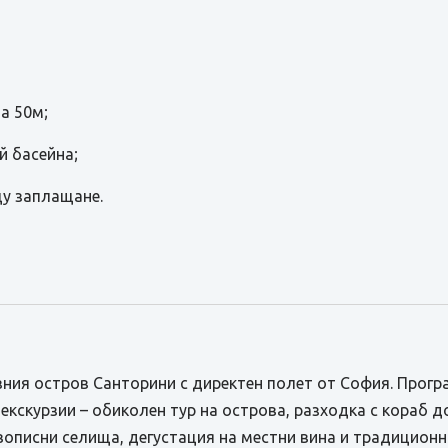
а 50м;
й басейна;
щу заплащане.
ния остров Санторини с директен полет от София. Прогр
кскурзии – обиколен тур на острова, разходка с кораб д
вописни селища, дегустация на местни вина и традиционн