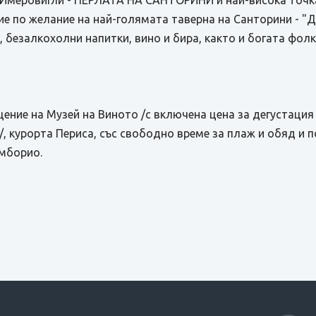
 Имеровигли - ПЕРЛАТА НА САНТОРИНИ и най-висока точк
е по желание на най-голямата таверна на Санторини - "
, безалкохолни напитки, вино и бира, както и богата фол
ение на Музей на Виното /с включена цена за дегустация
/, курорта Периса, със свободно време за плаж и обяд и 
Емборио.