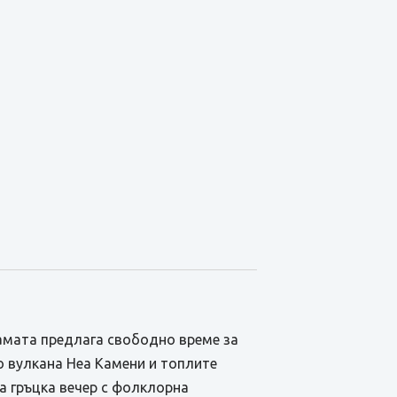
амата предлага свободно време за
о вулкана Неа Камени и топлите
а гръцка вечер с фолклорна