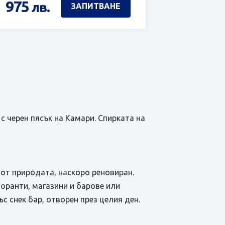
975
лв.
ЗАПИТВАНЕ
 с черен пясък на Камари. Спирката на
 от природата, наскоро реновиран.
торанти, магазини и барове или
ъс снек бар, отворен през целия ден.