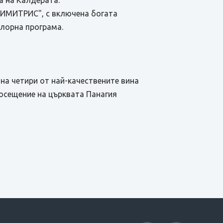
а на Калдерата.
ДИМИТРИС", с включена богата
клорна програма.
 на четири от най-качествените вина
посещение на църквата Панагия