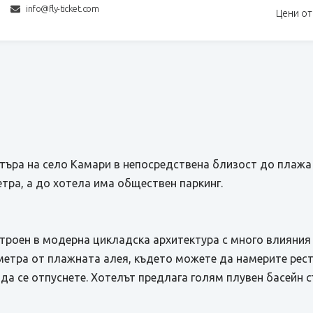
info@fly-ticket.com
Цени от
ентъра на село Камари в непосредствена близост до плажа
тра, а до хотела има обществен паркинг.
остроен в модерна цикладска архитектура с много влияния
 метра от плажната алея, където можете да намерите рес
да се отпуснете. Хотелът предлага голям плувен басейн с