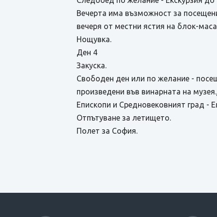
Следобед по желание - Екскурзия до
Вечерта има възможност за посещени
вечеря от местни ястия на блок-маса
Нощувка.
Ден 4
Закуска.
Свободен ден или по желание - посещ
произведени във винарната на музея.
Епископи и Средновековният град - 
Отпътуване за летището.
Полет за София.