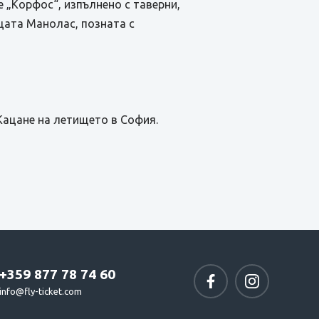
 „Корфос“, изпълнено с таверни,
цата Манолас, позната с
Кацане на летището в София.
+359 877 78 74 60
info@fly-ticket.com