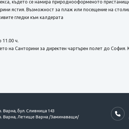
лекса, където се намира природнооформеното пристанище
ини ястия. Възможност за плаж или посещение на столи
сивите гледки към калдерата
 11.00 ч.
то на Санторини за директен чартърен полет до София. 
р. Варна,
бул. Сливница 143
р. Варна,
Летище Варна /Заминаващи/