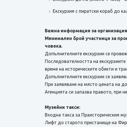
Екскурзия с пиратски кораб до кал
Важна информация за организация
Минимален брой участници за про
човека.
Допълнителните екскурзии се провеж
Последователността на екскурзиите 
време на историческите обекти и тр
Допълнителните екскурзии се заявява
При заявяване на място цената на до
Агенцията си запазва правото, при 
Музейни такси:
Входна такса за Праисторическия муз
Лифт до старото пристанище на Фира