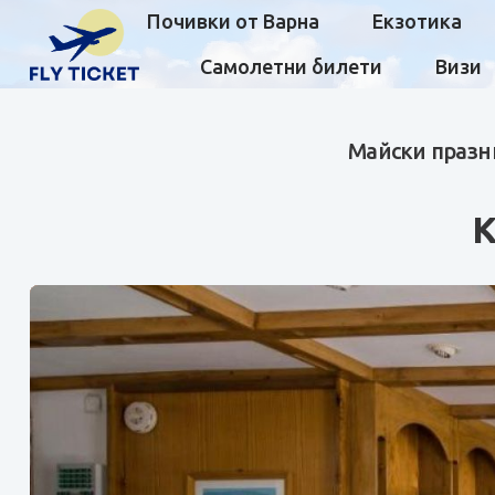
Почивки от Варна
Екзотика
Самолетни билети
Визи
Майски празни
K