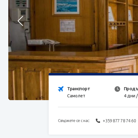
Транспорт
Продъ
Самолет
4 дни 
+359 877 78 74 60
Свържете се с нас: