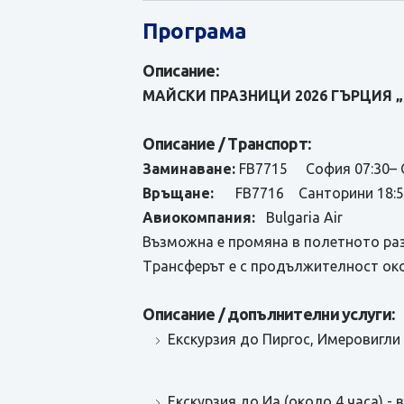
Програма
Описание:
МАЙСКИ ПРАЗНИЦИ 2026 ГЪРЦИЯ
Описание / Транспорт:
Заминаване:
FB7715 София 07:30– С
Връщане:
FB7716 Санторини 18:55 
Авиокомпания:
Bulgaria Air
Възможна е промяна в полетното раз
Tрансферът е с продължителност окол
Описание / допълнителни услуги:
Екскурзия до Пиргос, Имеровигли и
Eкскурзия до Иа (около 4 часа) - в