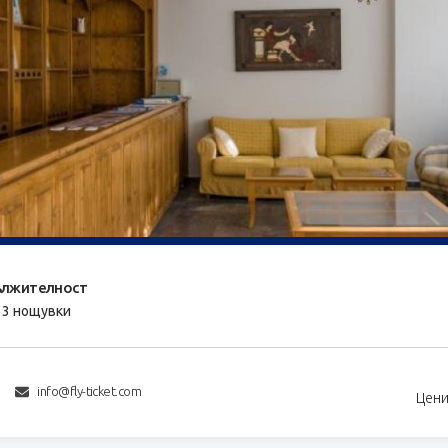
лжителност
/ 3 нощувки
info@fly-ticket.com
Цени