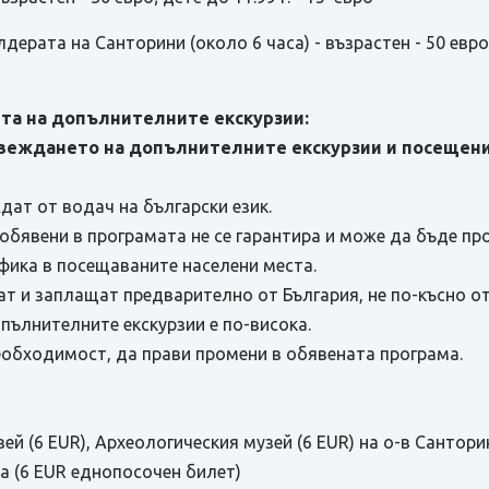
дерата на Санторини (около 6 часа) - възрастен - 50 евро; 
та на допълнителните екскурзии:
веждането на допълнителните екскурзии и посещения
дат от водач на български език.
обявени в програмата не се гарантира и може да бъде п
афика в посещаваните населени места.
т и заплащат предварително от България, не по-късно от
пълнителните екскурзии е по-висока.
необходимост, да прави промени в обявената програма.
ей (6 EUR), Археологическия музей (6 EUR) на о-в Сантори
 (6 EUR еднопосочен билет)