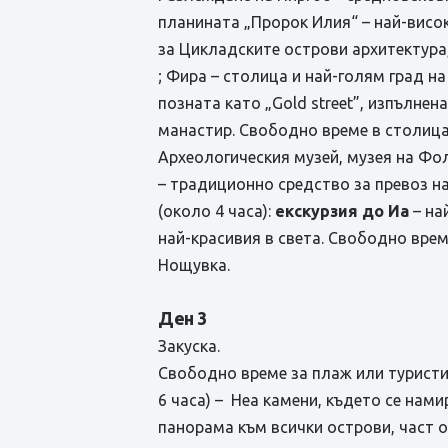
планината „Пророк Илия“ – най-висок
за Цикладските острови архитектура
; Фира – столица и най-голям град н
позната като „Gold street”, изпълне
манастир. Свободно време в столица
Археологическия музей, музея на Фо
– традиционно средство за превоз н
(около 4 часа):
екскурзия до Иа
– на
най-красивия в света. Свободно врем
Нощувка.
Ден 3
Закуска.
Свободно време за плаж или туристи
6 часа) – Неа камени, където се нами
панорама към всички острови, част о