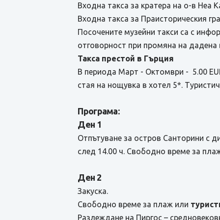
Входна такса за кратера на о-в Неа К
Входна такса за Праисторическия гра
Посочените музейни такси са с инфо
отговорност при промяна на дадена 
Такса престой в Гърция
В периода Март - Октомври - 5.00 EUR
стая на нощувка в хотел 5*. Туристи
Програма:
Ден 1
Отпътуване за остров Санторини с д
след 14.00 ч. Свободно време за пла
Ден 2
Закуска.
Свободно време за плаж или
турист
Разлеждане на Пиргос – средновеков