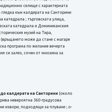
традиционно селище с характерната
а гледка към калдерата на Санторини
а катедрала ; търговската улица,
ическата катедрала и Доминиканския
торическия музей на Тира,
 (връщането може да стане с магаре
ска програма по желание вечерта
ия си залез, сочен от мнозина за
б до калдерата на Санторини
(около
ткрива невероятна 360-градусова
ни извори, подходящи за плуване ; о-