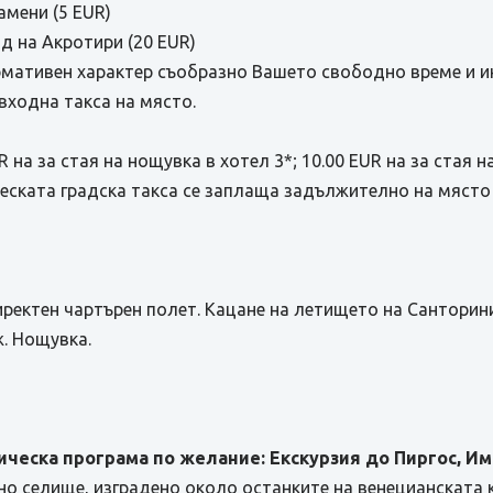
амени (5 EUR)
д на Акротири (20 EUR)
рмативен характер съобразно Вашето свободно време и ин
входна такса на място.
 на за стая на нощувка в хотел 3*; 10.00 EUR на за стая н
ческата градска такса се заплаща задължително на място
иректен чартърен полет. Кацане на летището на Санторин
ж. Нощувка.
ическа програма по желание: Екскурзия до Пиргос, Им
но селище, изградено около останките на венецианската 