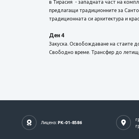
в Тирасия - западната част на комп
предлагащи традиционните за Сантор
традиционната си архитектура и кра
Ден 4
Закуска. Освобождаване на стаите до
Свободно време. Трансфер до летище
г
Лиценз:
РК-01-8586
г