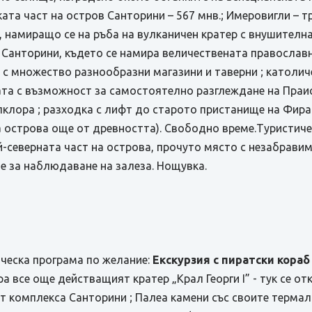
ата част на остров Санторини – 567 мнв.; Имеровигли – 
, намиращо се на ръба на вулканичен кратер с внушителн
а Санторини, където се намира величественaта православн
на с множество разнообразни магазини и таверни ; катол
та с възможност за самостоятелно разглеждане на Праис
лклора ; разходка с лифт до старото пристанище на Фира
а острова още от древността). Свободно време.Туристиче
й-северната част на острова, прочутo място с незабравим
е за наблюдаване на залеза. Нощувка.
ческа програма по желание:
Екскурзия с пиратски кора
ра все още действащият кратер „Крал Георги I” - тук се о
т комплекса Санторини ; Палеа камени със своите термал