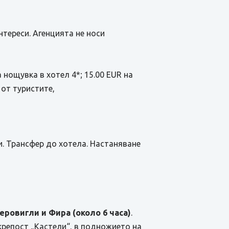
тереси. Агенцията не носи
а нощувка в хотел 4*; 15.00 EUR на
 от туристите,
и. Трансфер до хотела. Настаняване
еровигли и Фира (около 6 часа)
.
крепост „Кастели“, в подножието на