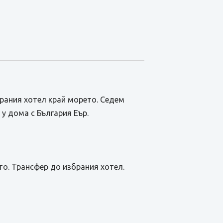
брания хотел край морето. Седем
у дома с България Еър.
то. Трансфер до избрания хотел.