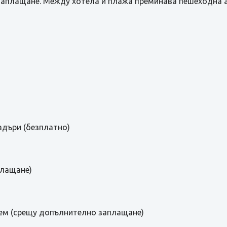
аплащане. Между хотела и плажа преминава пешеходна а
адъри (безплатно)
плащане)
аем (срещу допълнително заплащане)