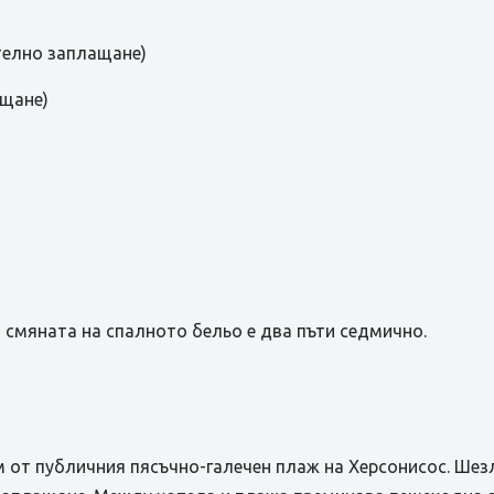
телно заплащане)
ащане)
а смяната на спалното бельо е два пъти седмично.
 от публичния пясъчно-галечен плаж на Херсонисос. Шезл