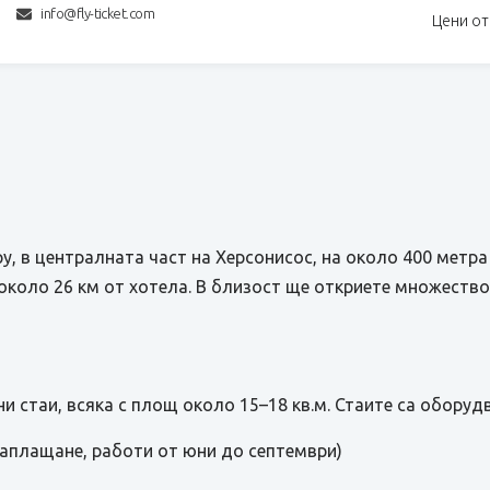
info@fly-ticket.com
Цени от
ру, в централната част на Херсонисос, на около 400 метр
около 26 км от хотела. В близост ще откриете множество
и стаи, всяка с площ около 15–18 кв.м. Стаите са оборудв
аплащане, работи от юни до септември)