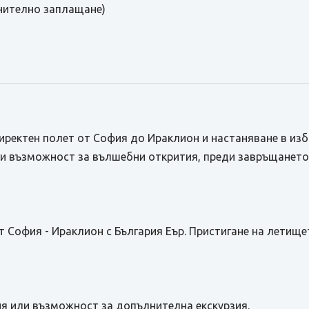
нително заплащане)
директен полет от София до Ираклион и настаняване в из
 и възможност за вълшебни открития, преди завръщането 
 София - Ираклион с България Еър. Пристигане на летище
я или възможност за допълнителна екскурзия.