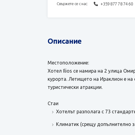
+359 877 78 74 60
Свържете се с нас:
Описание
Местоположение:
Хотел Ilios се намира на 2 улица Оми
курорта. Летището на Ираклион е на 
туристически атракции.
Стаи
Хотелът разполага с 73 стандартн
Климатик (срещу допълнително з