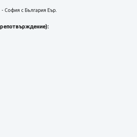
 - София с България Еър.
препотвърждение):