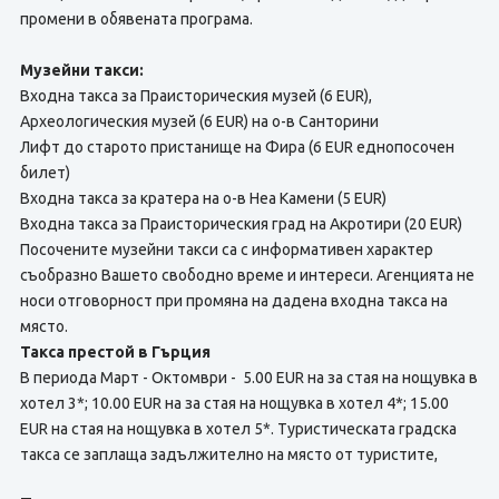
промени в обявената програма.
Музейни такси:
Входна такса за Праисторическия музей (6 EUR),
Археологическия музей (6 EUR) на о-в Санторини
Лифт до старото пристанище на Фира (6 EUR еднопосочен
билет)
Входна такса за кратера на о-в Неа Камени (5 EUR)
Входна такса за Праисторическия град на Акротири (20 EUR)
Посочените музейни такси са с информативен характер
съобразно Вашето свободно време и интереси. Агенцията не
носи отговорност при промяна на дадена входна такса на
място.
Такса престой в Гърция
В периода Март - Октомври - 5.00 EUR на за стая на нощувка в
хотел 3*; 10.00 EUR на за стая на нощувка в хотел 4*; 15.00
EUR на стая на нощувка в хотел 5*. Туристическата градска
такса се заплаща задължително на място от туристите,