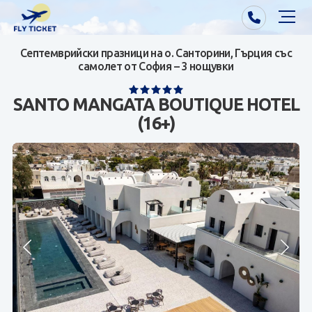
Септемврийски празници на о. Санторини, Гърция със
Почивки от Варна
самолет от София – 3 нощувки
Екзотика
SANTO MANGATA BOUTIQUE HOTEL
(16+)
Почивки от София/Пловдив/Бургас
Самолетни билети
Визи
Контакти
За нас