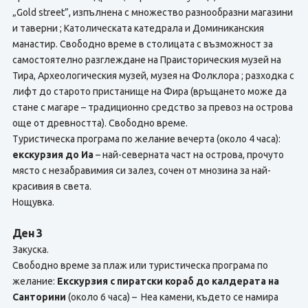
„Gold street”, изпълнена с множество разнообразни магазини
и таверни ; Католическата катедрала и Доминиканския
манастир. Свободно време в столицата с възможност за
самостоятелно разглеждане на Праисторическия музей на
Тира, Археологическия музей, музея на Фолклора ; разходка с
лифт до старото пристанище на Фира (връщането може да
стане с магаре – традиционно средство за превоз на острова
още от древността). Свободно време.
Туристическа програма по желание вечерта (около 4 часа):
екскурзия до Иа
– най-северната част на острова, прочуто
място с незабравимия си залез, сочен от мнозина за най-
красивия в света.
Нощувка.
Ден 3
Закуска.
Свободно време за плаж или туристическа програма по
желание:
Екскурзия с пиратски кораб до калдерата на
Санторини
(около 6 часа) – Неа камени, където се намира