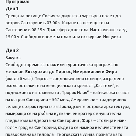
Програма:
Ден 1
Среща на летище София за директен чартърен полет до
остров Санторини в 07:00 ч. Кацане на летището на
Санторини в 08.25 ч. Трансфер до хотела. Настаняване след
15.00 ч. Свободно време за плаж или екскурзии. Нощувка.
Ден 2
Закуска.
Свободно време за плаж или туристическа програма по
желание:
Екскурзия до Пиргос, Имеровигли и Фира
(около 6 часа). Пиргос – средновековно селище, изградено
около останките на венецианската крепост „Кастели“, в
подножието на планината „Пророк Илия“ – най-високата част
на остров Санторини – 567 мнв.; Имеровигли – традиционно
селище с характерната за Цикладските острови архитектура,
намиращо се на ръба на вулканичен кратер с внушителна
гледка към калдерата на Санторини ; Фира – столица и най-
голям град на Санторини, където се намира величественaта
православна катедрала ; търговската улица, позната като