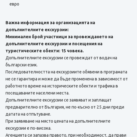
евро
Важна информация за организацията на
допълнителните екскурзии:
Минимален брой участници за провеждането на
допълнителните екскурзии и посещения на
туристическите обекти: 15 човека.
Допълнителните екскурзии се провеждат от водач на
български език.
Последователността на екскурзиите обявени в програмата
не се гарантира и може да бъде променена в зависимост от
работното време на историческите обекти и трафика в
посещаваните населени места.
Допълнителните екскурзии се заявяват и заплащат
предварително от България, не по-късно от 25 дни преди
датата на отпътуване.
При заявяване на място цената на допълнителните
екскурзии е по-висока.
Агенцията си запазва правото, при необходимост, да прави