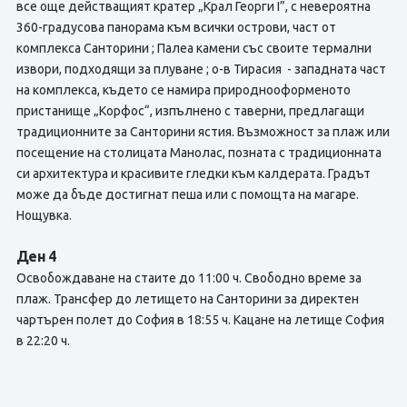
все още действащият кратер „Крал Георги I”, с невероятна
360-градусова панорама към всички острови, част от
комплекса Санторини ; Палеа камени със своите термални
извори, подходящи за плуване ; о-в Тирасия - западната част
на комплекса, където се намира природнооформеното
пристанище „Корфос“, изпълнено с таверни, предлагащи
традиционните за Санторини ястия. Възможност за плаж или
посещение на столицата Манолас, позната с традиционната
си архитектура и красивите гледки към калдерата. Градът
може да бъде достигнат пеша или с помощта на магаре.
Нощувка.
Ден 4
Освобождаване на стаите до 11:00 ч. Свободно време за
плаж. Трансфер до летището на Санторини за директен
чартърен полет до София в 18:55 ч. Кацане на летище София
в 22:20 ч.