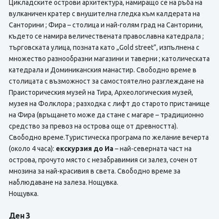
Цикладските острови архитектура, намиращо се на ръба на
вулканичен кратер с внушителна гледка към калдерата на
Санторини ; Фира – столица и най-голям град на Санторини,
където се намира величественaта православна катедрала ;
търговската улица, позната като „Gold street”, изпълнена с
множество разнообразни магазини и таверни ; католическата
катедрала и Доминиканския манастир. Свободно време в
столицата с възможност за самостоятелно разглеждане на
Праисторическия музей на Тира, Археологическия музей,
музея на Фолклора ; разходка с лифт до старото пристанище
на Фира (връщането може да стане с магаре – традиционно
средство за превоз на острова още от древността).
Свободно време.Туристическа програма по желание вечерта
(около 4 часа):
екскурзия до Иа
– най-северната част на
острова, прочутo място с незабравимия си залез, сочен от
мнозина за най-красивия в света. Свободно време за
наблюдаване на залеза. Нощувка.
Нощувка.
Ден 3