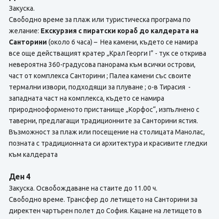
Закуска.
Свободно време за плаж или туристическа програма по
желание:
Екскурзия с пиратски кораб до калдерата на
Санторини
(около 6 часа) – Неа камени, където се намира
все още действащият кратер „Крал Георги I” - тук се открива
невероятна 360-градусова панорама към всички острови,
част от комплекса Санторини ; Палеа камени със своите
термални извори, подходящи за плуване ; о-в Тирасия -
западната част на комплекса, където се намира
природнооформеното пристанище „Корфос“, изпълнено с
таверни, предлагащи традиционните за Санторини ястия.
Възможност за плаж или посещение на столицата Манолас,
позната с традиционната си архитектура и красивите гледки
към калдерата
Ден 4
Закуска. Освобождаване на стаите до 11.00 ч.
Свободно време. Трансфер до летището на Санторини за
директен чартърен полет до София. Кацане на летището в