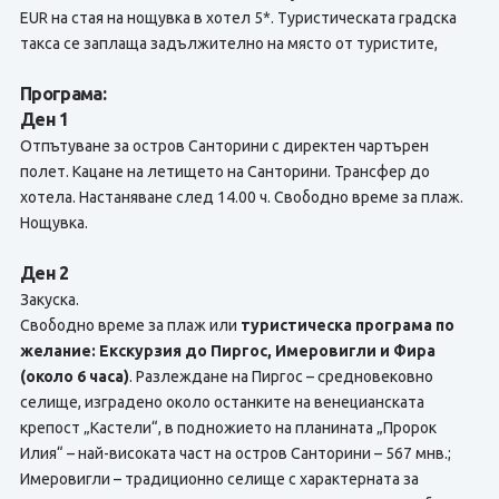
EUR на стая на нощувка в хотел 5*. Туристическата градска
такса се заплаща задължително на място от туристите,
Програма:
Ден 1
Отпътуване за остров Санторини с директен чартърен
полет. Кацане на летището на Санторини. Трансфер до
хотела. Настаняване след 14.00 ч. Свободно време за плаж.
Нощувка.
Ден 2
Закуска.
Свободно време за плаж или
туристическа програма по
желание: Екскурзия до Пиргос, Имеровигли и Фира
(около 6 часа)
. Разлеждане на Пиргос – средновековно
селище, изградено около останките на венецианската
крепост „Кастели“, в подножието на планината „Пророк
Илия“ – най-високата част на остров Санторини – 567 мнв.;
Имеровигли – традиционно селище с характерната за