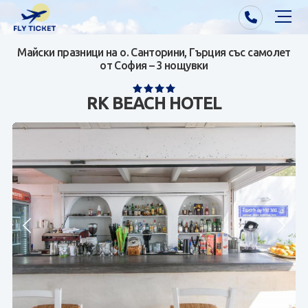
Майски празници на о. Санторини, Гърция със самолет
Почивки от Варна
от София – 3 нощувки
Екзотика
RK BEACH HOTEL
Почивки от София/Пловдив/Бургас
Самолетни билети
Визи
Контакти
За нас