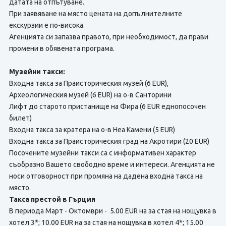
датата на отпътуване.
При заявяване на място цената на допълнителните
екскурзии е по-висока.
Агенцията си запазва правото, при необходимост, да прави
промени в обявената програма.
Музейни такси:
Входна такса за Праисторическия музей (6 EUR),
Археологическия музей (6 EUR) на о-в Санторини
Лифт до старото пристанище на Фира (6 EUR еднопосочен
билет)
Входна такса за кратера на о-в Неа Камени (5 EUR)
Входна такса за Праисторическия град на Акротири (20 EUR)
Посочените музейни такси са с информативен характер
съобразно Вашето свободно време и интереси. Агенцията не
носи отговорност при промяна на дадена входна такса на
място.
Такса престой в Гърция
В периода Март - Октомври - 5.00 EUR на за стая на нощувка в
хотел 3*; 10.00 EUR на за стая на нощувка в хотел 4*; 15.00