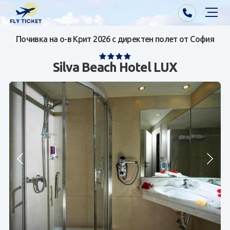
Почивка на о-в Крит 2026 с директен полет от София
Почивки от Варна
Silva Beach Hotel LUX
Екзотика
Почивки от София/Пловдив/Бургас
Самолетни билети
Визи
Контакти
За нас