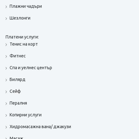
Плажни чадъри
Шезлонги
Платени услуги:
Тенис на корт
Фитнес
Спа и уелнес център
Билярд
Сейф
Пералня
Копирни услуги
Хидромасажна вана/ джакузи
Масаж