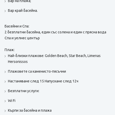
Бар на плажа;
Бар край басейна.
Басейни и Спа:
2 безплатни басейна, един със солена и един с прясна вода
Спа и уелнес център
Плаж:
Най-близки плажове: Golden Beach, Star Beach, Limenas
Hersonissos
Плажовете са каменисто-пясъчни
Настаняване след 15 Напускане след 12ч
Безплатни услуги:
Wi Fi
Кърпи за басейна и плажа