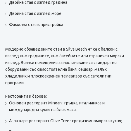
Двойна стая с изглед градина
Двойна стая с изглед море
Фамилна стая в пристройка
Модерно обзаведените стаи в Silva Beach 4* са с балкон с
изглед към градините, към басейните или страничен морски
изглед. Всички помещения за настаняване са стандартно
оборудвани със самостоятелна баня, сешоар, малък
хладилник и плоскоекранен телевизор със сателитни
програми.
Ресторанти и барове:
Основен ресторант Minoan : гръцка, италианкса и
международна кухня на блок маса;
А-ла-карт ресторант Olive Tree : средиземноморска кухня;