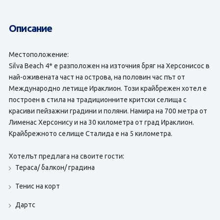
Описание
Местоположение:
Silva Beach 4* е разположен на източния бряг на Херсонисос в
най-оживената част на острова, на половин час път от
Международно летище Ираклион. Този крайбрежен хотел е
построен в стила на традиционните критски селища с
красиви пейзажни градини и поляни. Намира на 700 метра от
Лименас Херсонису и на 30 километра от град Ираклион.
Крайбрежното селище Сталида е на 5 километра.
Хотелът предлага на своите гости:
Тераса/ балкон/ градина
Тенис на корт
Дартс