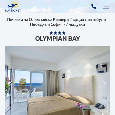
Почивка на Олимпийска Ривиера, Гърция с автобус от
Почивки от Варна
Пловдив и София - 7 нощувки
Екзотика
OLYMPIAN BAY
Почивки от София/Пловдив/Бургас
Самолетни билети
Визи
Контакти
За нас