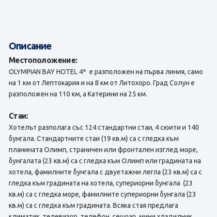
Описание
Местоположение:
OLYMPIAN BAY HOTEL 4* е разположен на първа линия, само
на 1 км от Лептокария и на 8 км от Литохоро. Град Солун е
разположен на 110 км, а Катерини на 25 км.
Стаи:
Хотелът разполага със 124 стандартни стаи, 4 сюити и 140
бунгала. Стандартните стаи (19 кв.м) са с гледка към
планината Олимп, страничен или фронтален изглед море,
бунгалата (23 кв.м) са с гледка към Олимп или градината на
хотела, фамилните бунгала с двуетажни легла (23 кв.м) са с
гледка към градината на хотела, супериорни бунгала (23
кв.м) са с гледка море, фамилните супериорни бунгала (23
кв.м) са с гледка към градината. Всяка стая предлага
климатик, телевизор, телефон, сешоар, мини хладилник,