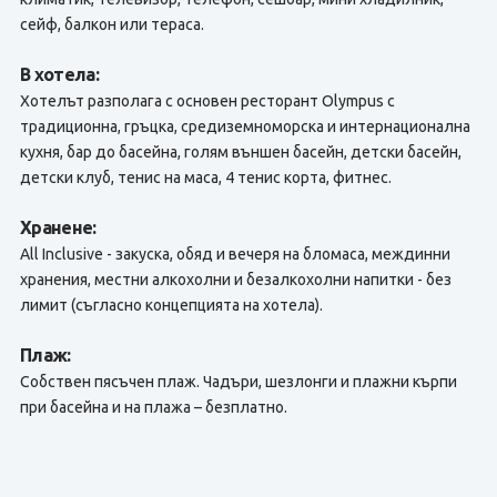
сейф, балкон или тераса.
В хотела:
Хотелът разполага с основен ресторант Olympus с
традиционна, гръцка, средиземноморска и интернационална
кухня, бар до басейна, голям външен басейн, детски басейн,
детски клуб, тенис на маса, 4 тенис корта, фитнес.
Хранене:
All Inclusive - закуска, обяд и вечеря на бломаса, междинни
хранения, местни алкохолни и безалкохолни напитки - без
лимит (съгласно концепцията на хотела).
Плаж:
Собствен пясъчен плаж. Чадъри, шезлонги и плажни кърпи
при басейна и на плажа – безплатно.