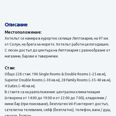
Описание
Местоположение:
Хотелът се намира в курортно селище Лептокария, на 97 км.
от Солун, на брега на морето. Хотелът работи целогодишно.
С лесен достъп до центъра на Лептокария с разнообразие от
магазини, барове и тавернички.
Стаи:
Общо 228 стаи: 196 Single Rooms & Double Rooms (~25 кв.м),
Superior Double Rooms (~30 кв.м), 28 Family Rooms (~35-40 кв.м),
4 Suites (~40 кв.м).
В стаите са на разположение: централна климатизация
(отворена от 14:00 до 19:00 и от 22:00 до 7:00), хладилник /
мини бар (при поискване), безплатен Wi-Fi интернет достъп,
сателитна телевизия, сейф (безплатно), телефон, вана / душ,
сешоар, балкон.