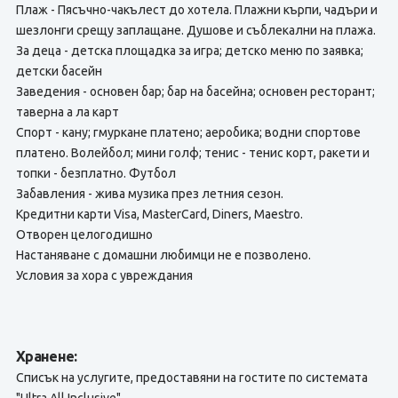
Плаж - Пясъчно-чакълест до хотела. Плажни кърпи, чадъри и
шезлонги срещу заплащане. Душове и съблекални на плажа.
За деца - детска площадка за игра; детско меню по заявка;
детски басейн
Заведения - основен бар; бар на басейна; основен ресторант;
таверна а ла карт
Спорт - кану; гмуркане платено; аеробика; водни спортове
платено. Волейбол; мини голф; тенис - тенис корт, ракети и
топки - безплатно. Футбол
Забавления - жива музика през летния сезон.
Кредитни карти Visa, MasterCard, Diners, Maestro.
Отворен целогодишно
Настаняване с домашни любимци не е позволено.
Условия за хора с увреждания
Хранене:
Списък на услугите, предоставяни на гостите по системата