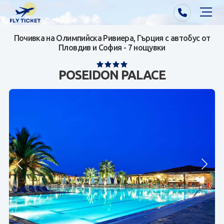
Почивка на Олимпийска Ривиера, Гърция с автобус от
Почивки от Варна
Пловдив и София - 7 нощувки
Екзотика
POSEIDON PALACE
Почивки от София/Пловдив/Бургас
Самолетни билети
Визи
Контакти
За нас