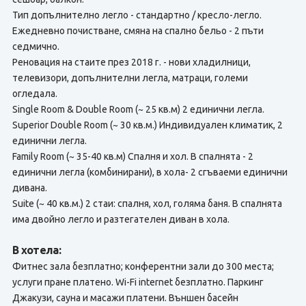
Тип допълнително легло - стандартно / кресло-легло.
Ежедневно почистване, смяна на спално бельо - 2 пъти
седмично.
Реновация на стаите през 2018 г. - нови хладилници,
телевизори, допълнителни легла, матраци, големи
огледала.
Single Room & Double Room (~ 25 кв.м) 2 единични легла.
Superior Double Room (~ 30 кв.м.) Индивидуален климатик, 2
единични легла.
Family Room (~ 35-40 кв.м) Спалня и хол. В спалнята - 2
единични легла (комбинирани), в хола- 2 сгъваеми единични
дивана.
Suite (~ 40 кв.м.) 2 стаи: спалня, хол, голяма баня. В спалнята
има двойно легло и разтегателен диван в хола.
В хотела:
Фитнес зала безплатно; конферентни зали до 300 места;
услуги пране платено. Wi-Fi internet безплатно. Паркинг
Джакузи, сауна и масажи платени. Външен басейн