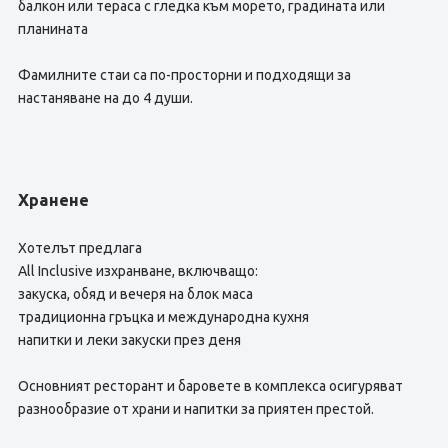
балкон или тераса с гледка към морето, градината или
планината
Фамилните стаи са по-просторни и подходящи за
настаняване на до 4 души.
Хранене
Хотелът предлага
All Inclusive изхранване, включващо:
закуска, обяд и вечеря на блок маса
традиционна гръцка и международна кухня
напитки и леки закуски през деня
Основният ресторант и баровете в комплекса осигуряват
разнообразие от храни и напитки за приятен престой.