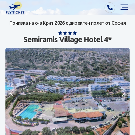
Почивка на о-в Крит 2026 с директен полет от София
Почивки от Варна
Semiramis Village Hotel 4*
Екзотика
Почивки от София/Пловдив/Бургас
Самолетни билети
Визи
Контакти
За нас