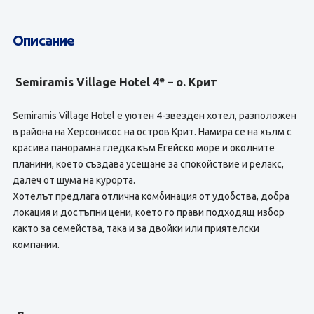
Описание
Semiramis Village Hotel 4* – о. Крит
Semiramis Village Hotel е уютен 4-звезден хотел, разположен
в района на Херсонисос на остров Крит. Намира се на хълм с
красива панорамна гледка към Егейско море и околните
планини, което създава усещане за спокойствие и релакс,
далеч от шума на курорта.
Хотелът предлага отлична комбинация от удобства, добра
локация и достъпни цени, което го прави подходящ избор
както за семейства, така и за двойки или приятелски
компании.