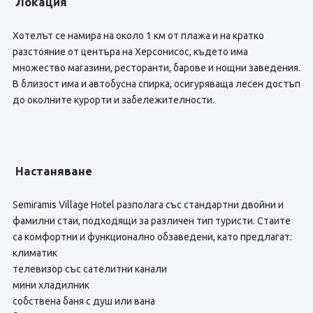
Локация
Хотелът се намира на около 1 км от плажа и на кратко
разстояние от центъра на Херсонисос, където има
множество магазини, ресторанти, барове и нощни заведения.
В близост има и автобусна спирка, осигуряваща лесен достъп
до околните курорти и забележителности.
Настаняване
Semiramis Village Hotel разполага със стандартни двойни и
фамилни стаи, подходящи за различен тип туристи. Стаите
са комфортни и функционално обзаведени, като предлагат:
климатик
телевизор със сателитни канали
мини хладилник
собствена баня с душ или вана