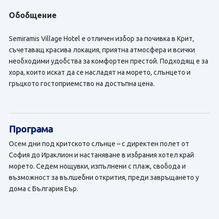
Обобщение
Semiramis Village Hotel е отличен избор за почивка в Крит,
съчетаващ красива локация, приятна атмосфера и всички
необходими удобства за комфортен престой. Подходящ е за
хора, които искат да се насладят на морето, слънцето и
гръцкото гостоприемство на достъпна цена.
Програма
Осем дни под критското слънце – с директен полет от
София до Ираклион и настаняване в избрания хотел край
морето. Седем нощувки, изпълнени с плаж, свобода и
възможност за вълшебни открития, преди завръщането у
дома с България Еър.