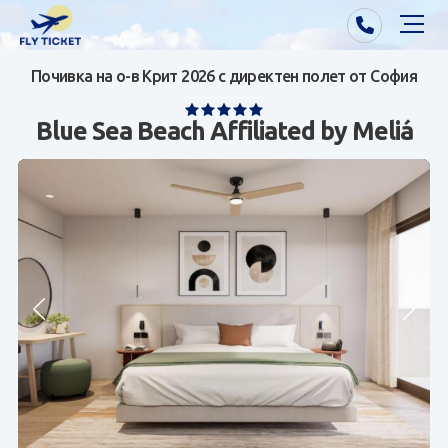
Почивка на о-в Крит 2026 с директен полет от София
Почивки от Варна
Blue Sea Beach Affiliated by Meliá
Екзотика
Почивки от София/Пловдив/Бургас
Самолетни билети
Визи
Контакти
За нас