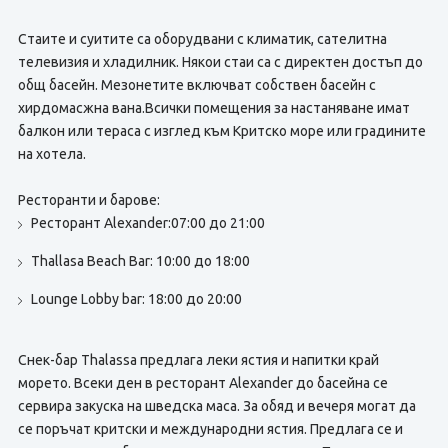
Стаите и суитите са оборудвани с климатик, сателитна
телевизия и хладилник. Някои стаи са с директен достъп до
общ басейн. Мезонетите включват собствен басейн с
хирдомасжна вана.Всички помещения за настаняване имат
балкон или тераса с изглед към Критско море или градините
на хотела.
Ресторанти и барове:
Ресторант Alexander:07:00 до 21:00
Thallasa Beach Bar: 10:00 до 18:00
Lounge Lobby bar: 18:00 до 20:00
Снек-бар Thalassa предлага леки ястия и напитки край
морето. Всеки ден в ресторант Alexander до басейна се
сервира закуска на шведска маса. За обяд и вечеря могат да
се поръчат критски и международни ястия. Предлага се и