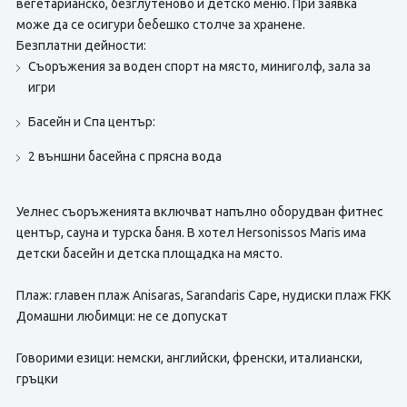
вегетарианско, безглутеново и детско меню. При заявка
може да се осигури бебешко столче за хранене.
Безплатни дейности:
Съоръжения за воден спорт на място, миниголф, зала за
игри
Басейн и Спа център:
2 външни басейна с прясна вода
Уелнес съоръженията включват напълно оборудван фитнес
център, сауна и турска баня. В хотел Hersonissos Maris има
детски басейн и детска площадка на място.
Плаж: главен плаж Anisaras, Sarandaris Cape, нудиски плаж FKK
Домашни любимци: не се допускат
Говорими езици: немски, английски, френски, италиански,
гръцки