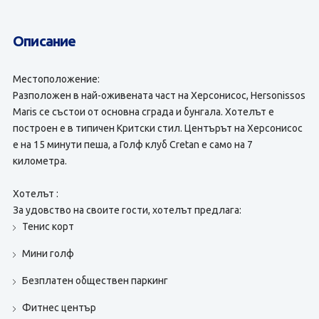
Описание
Местоположение:
Разположен в най-оживената част на Херсонисос, Hersonissos
Maris се състои от основна сграда и бунгала. Хотелът е
построен е в типичен Критски стил. Центърът на Херсонисос
е на 15 минути пеша, а Голф клуб Cretan е само на 7
километра.
Хотелът :
За удовство на своите гости, хотелът предлага:
Тенис корт
Мини голф
Безплатен обществен паркинг
Фитнес център