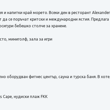
я и напитки край морето. Всеки ден в ресторант Alexander
т да се поръчат критски и международни ястия. Предлага 
осигури бебешко столче за хранене.
сто, миниголф, зала за игри
о оборудван фитнес център, сауна и турска баня. В хоте
is Cape, нудиски плаж FKK