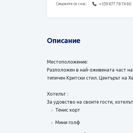
+359 877 78 74 60
Свържете се с нас:
Описание
Местоположение:
Разположен в най-оживената част на Х
типичен Критски стил. Центърът на Хе
Хотелът :
За удовство на своите гости, хотелът
Тенис корт
Мини голф