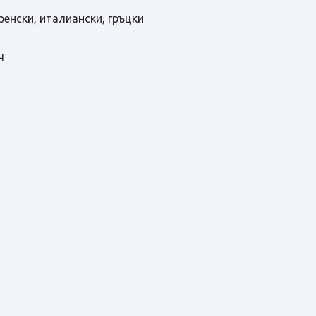
ренски, италиански, гръцки
ч