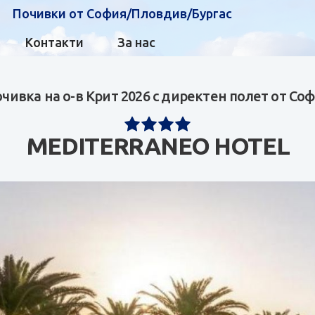
Почивки от София/Пловдив/Бургас
Контакти
За нас
чивка на о-в Крит 2026 с директен полет от Со
MEDITERRANEO HOTEL