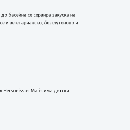
 до басейна се сервира закуска на
се и вегетарианско, безглутеново и
л Hersonissos Maris има детски