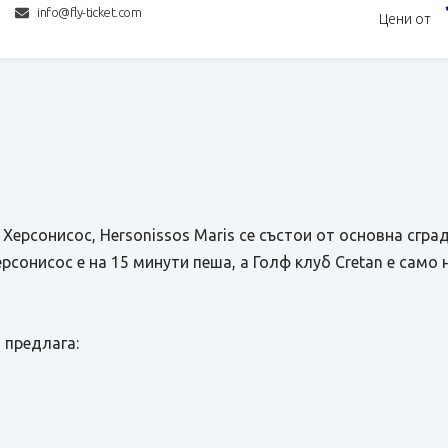
info@fly-ticket.com
Цени от
ерсонисос, Hersonissos Maris се състои от основна сград
рсонисос е на 15 минути пеша, а Голф клуб Cretan е само 
 предлага: