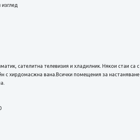
 изглед
иматик, сателитна телевизия и хладилник. Някои стаи са 
н с хирдомасжна вана.Всички помещения за настаняване 
а.
0