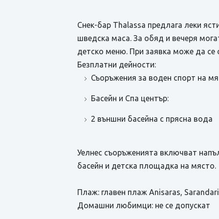
Снек-бар Thalassa предлага леки ясти
шведска маса. За обяд и вечеря мога
детско меню. При заявка може да се 
Безплатни дейности:
Съоръжения за воден спорт на мя
Басейн и Спа център:
2 външни басейна с прясна вода
Уелнес съоръженията включват напълн
басейн и детска площадка на място.
Плаж: главен плаж Anisaras, Sarandar
Домашни любимци: не се допускат