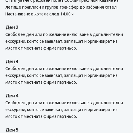
Отпътуване с редовен полет София-Ираклион. Кацане на
летище Ираклион и групов трансфер до избрания хотел.
Настаняване в хотела след 14.00 ч.
Ден 2
Свободен ден или по желание включване в допълнителни
екскурзии, които се заявяват, заплащат и организират на
място от местната фирма партньор.
Ден 3
Свободен ден или по желание включване в допълнителни
екскурзии, които се заявяват, заплащат и организират на
място от местната фирма партньор.
Ден 4
Свободен ден или по желание включване в допълнителни
екскурзии, които се заявяват, заплащат и организират на
място от местната фирма партньор.
Ден 5