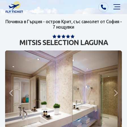
Почивка в Гърция - остров Крит, със самолет от София -
Почивки от Варна
7 нощувки
Екзотика
MITSIS SELECTION LAGUNA
Почивки от София/Пловдив/Бургас
Самолетни билети
Визи
Контакти
За нас