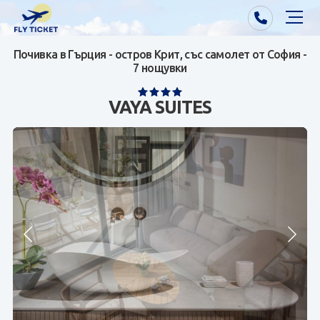
Почивка в Гърция - остров Крит, със самолет от София -
Почивки от Варна
7 нощувки
Екзотика
VAYA SUITES
Почивки от София/Пловдив/Бургас
Самолетни билети
Визи
Контакти
За нас