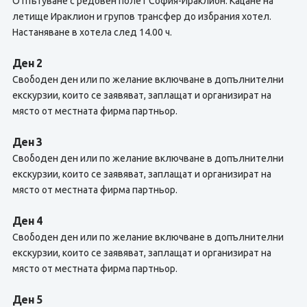
Отпътуване с редовен полет София-Ираклион. Кацане на
летище Ираклион и групов трансфер до избрания хотел.
Настаняване в хотела след 14.00 ч.
Ден 2
Свободен ден или по желание включване в допълнителни
екскурзии, които се заявяват, заплащат и организират на
място от местната фирма партньор.
Ден 3
Свободен ден или по желание включване в допълнителни
екскурзии, които се заявяват, заплащат и организират на
място от местната фирма партньор.
Ден 4
Свободен ден или по желание включване в допълнителни
екскурзии, които се заявяват, заплащат и организират на
място от местната фирма партньор.
Ден 5