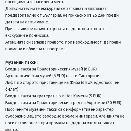
посещаваните населени места.
Допълнителните екскурзии се заявяват и заплащат
предварително от България, не по-късно от 25 дни преди
датата на отпътуване.
При заявяване на място цената на допълнителните
екскурзии е по-висока.
Агенцията си запазва правото, при необходимост, да прави
промени в обявената програма.
Музейни такси:
Входна такса за Праисторическия музей (6 EUR),
Археологическия музей (6 EUR) на о-в Санторини
Лифт до старото пристанище на Фира (6 EUR еднопосочен
билет)
Входна такса за кратера на о-в Неа Камени (5 EUR)
Входна такса за Праисторическия град на Акротири (20 EUR)
Посочените музейни такси са с информативен характер
съобразно Вашето свободно време и интереси. Агенцията не
носи отговорност при промяна на дадена входна такса на
място.