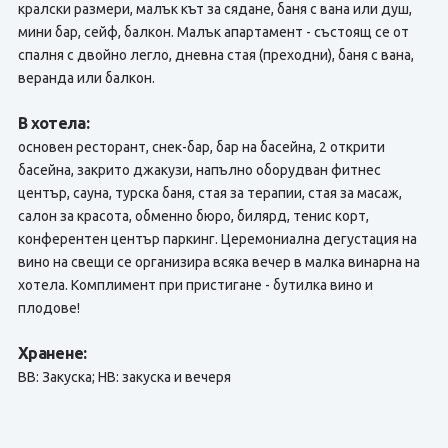
кралски размери, малък кът за сядане, баня с вана или душ,
мини бар, сейф, балкон. Малък апартамент - състоящ се от
спалня с двойно легло, дневна стая (преходни), баня с вана,
веранда или балкон.
В хотела:
основен ресторант, снек-бар, бар на басейна, 2 открити
басейна, закрито джакузи, напълно оборудван фитнес
център, сауна, турска баня, стая за терапии, стая за масаж,
салон за красота, обменно бюро, билярд, тенис корт,
конферентен център паркинг. Церемониална дегустация на
вино на свещи се организира всяка вечер в малка винарна на
хотела. Комплимент при пристигане - бутилка вино и
плодове!
Хранене:
BB: Закуска; HB: закуска и вечеря