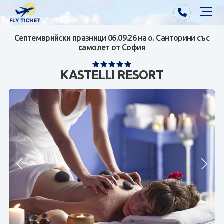
Септемврийски празници 06.09.26 на о. Санторини със
Почивки от Варна
самолет от София
Екзотика
KASTELLI RESORT
Почивки от София/Пловдив/Бургас
Самолетни билети
Визи
Контакти
За нас