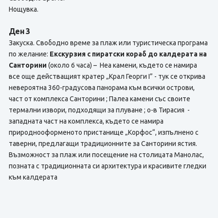
Нощувка.
Ден 3
Закуска. Свободно време за плаж или туристическа програма
по желание:
Екскурзия с пиратски кораб до калдерата на
Санторини
(около 6 часа) – Неа камени, където се намира
все още действащият кратер „Крал Георги I” - тук се открива
невероятна 360-градусова панорама към всички острови,
част от комплекса Санторини ; Палеа камени със своите
термални извори, подходящи за плуване ; о-в Тирасия -
западната част на комплекса, където се намира
природнооформеното пристанище „Корфос“, изпълнено с
таверни, предлагащи традиционните за Санторини ястия.
Възможност за плаж или посещение на столицата Манолас,
позната с традиционната си архитектура и красивите гледки
към калдерата