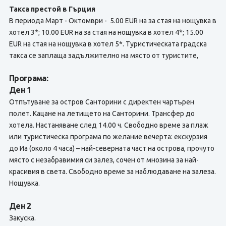
Такса престой в Гърция
В периода Март - Октомври - 5.00 EUR на за стая на нощувка в
хотел 3*; 10.00 EUR на за стая на нощувка в хотел 4*; 15.00
EUR на стая на нощувка в хотел 5*. Туристическата градска
такса се заплаща задължително на място от туристите,
Програма:
Ден 1
Отпътуване за остров Санторини с директен чартърен
полет. Кацане на летището на Санторини. Трансфер до
хотела. Настаняване след 14.00 ч. Свободно време за плаж
или туристическа програма по желание вечерта: екскурзия
до Иа (около 4 часа) – най-северната част на острова, прочутo
място с незабравимия си залез, сочен от мнозина за най-
красивия в света. Свободно време за наблюдаване на залеза.
Нощувка.
Ден 2
Закуска.