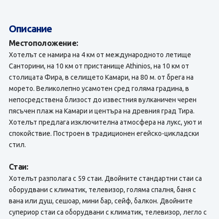
Описание
Местоположение:
Хотелът се намира на 4 км от международното летище
Санторини, на 10 км от пристанище Athinios, на 10 км от
столицата Фира, в селището Камари, на 80 м. от брега на
морето. Великолепно усамотен сред голяма градина, в
непосредствена близост до известния вулканичен черен
пясъчен плаж на Камари и центъра на древния град Тира.
Хотелът предлага изключителна атмосфера на лукс, уют и
спокойствие. Построен в традиционен егейско-цикладски
стил.
Стаи:
Хотелът разполага с 59 стаи. Двойните стандартни стаи са
оборудвани с климатик, телевизор, голяма спалня, баня с
вана или душ, сешоар, мини бар, сейф, балкон. Двойните
супериор стаи са оборудвани с климатик, телевизор, легло с