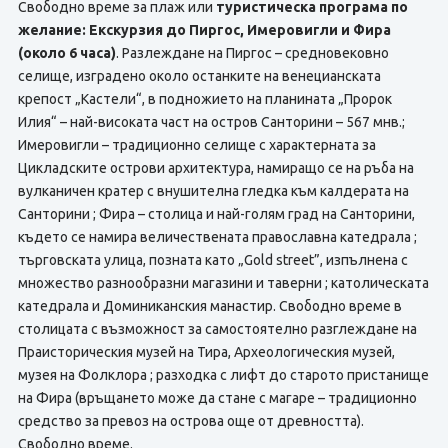
Свободно време за плаж или
туристическа програма по
желание: Екскурзия до Пиргос, Имеровигли и Фира
(около 6 часа)
. Разлеждане на Пиргос – средновековно
селище, изградено около останките на венецианската
крепост „Кастели“, в подножието на планината „Пророк
Илия“ – най-високата част на остров Санторини – 567 мнв.;
Имеровигли – традиционно селище с характерната за
Цикладските острови архитектура, намиращо се на ръба на
вулканичен кратер с внушителна гледка към калдерата на
Санторини ; Фира – столица и най-голям град на Санторини,
където се намира величественaта православна катедрала ;
търговската улица, позната като „Gold street”, изпълнена с
множество разнообразни магазини и таверни ; католическата
катедрала и Доминиканския манастир. Свободно време в
столицата с възможност за самостоятелно разглеждане на
Праисторическия музей на Тира, Археологическия музей,
музея на Фолклора ; разходка с лифт до старото пристанище
на Фира (връщането може да стане с магаре – традиционно
средство за превоз на острова още от древността).
Свободно време.