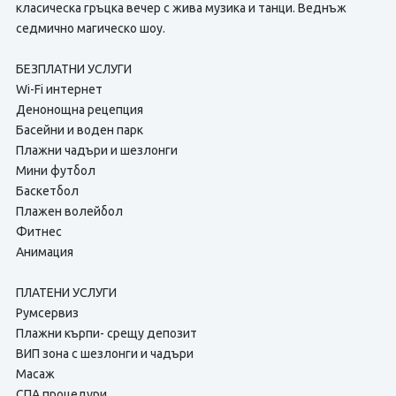
класическа гръцка вечер с жива музика и танци. Веднъж
седмично магическо шоу.
БЕЗПЛАТНИ УСЛУГИ
Wi-Fi интернет
Денонощна рецепция
Басейни и воден парк
Плажни чадъри и шезлонги
Мини футбол
Баскетбол
Плажен волейбол
Фитнес
Анимация
ПЛАТЕНИ УСЛУГИ
Румсервиз
Плажни кърпи- срещу депозит
ВИП зона с шезлонги и чадъри
Масаж
СПА процедури