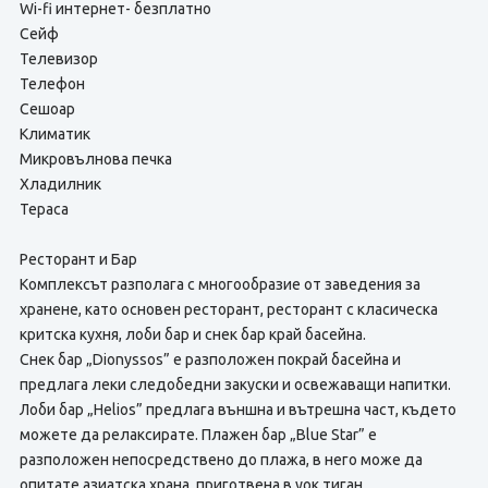
Wi-fi интернет- безплатно
Сейф
Телевизор
Телефон
Сешоар
Климатик
Микровълнова печка
Хладилник
Тераса
Ресторант и Бар
Комплексът разполага с многообразие от заведения за
хранене, като основен ресторант, ресторант с класическа
критска кухня, лоби бар и снек бар край басейна.
Снек бар „Dionyssos” е разположен покрай басейна и
предлага леки следобедни закуски и освежаващи напитки.
Лоби бар „Helios” предлага външна и вътрешна част, където
можете да релаксирате. Плажен бар „Blue Star” е
разположен непосредствено до плажа, в него може да
опитате азиатска храна, приготвена в уок тиган.