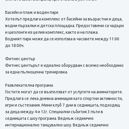
Басейн и плаж и воден парк
Хотелът предлага комплекс от басейни за възрастни и деца,
водни пързалки и детска площадка. Предоставени са чадъри
и шезлонги из целия комплекс, както и на плажа.
Водният парк може да се използва в часовете между 11:00
до 18:00ч.
Фитнес център
Фитнес центърът е идеално оборудван с всичко необходимо
за една пълноценна тренировка.
Развлекателна програма
Гостите могат да се възползват от услугите на аниматорите.
Предлага се лека дневна анимация като спортни активности,
игри и състезания. Мини клуб 7 дни в седмицата, подходящ
за деца между 4 и 12г. Специални събития 3 пъти в
седмицата с шоу програма. Веднъж седмично
интернационално танцувално шоу. Веднъж седмично