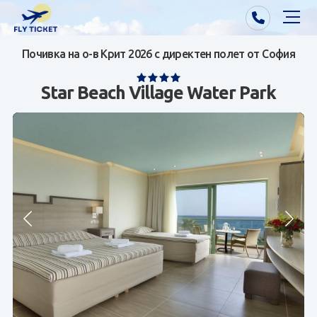
Почивка на о-в Крит 2026 с директен полет от София
Почивки от Варна
Star Beach Village Water Park
Екзотика
Почивки от София/Пловдив/Бургас
Самолетни билети
Визи
Контакти
За нас