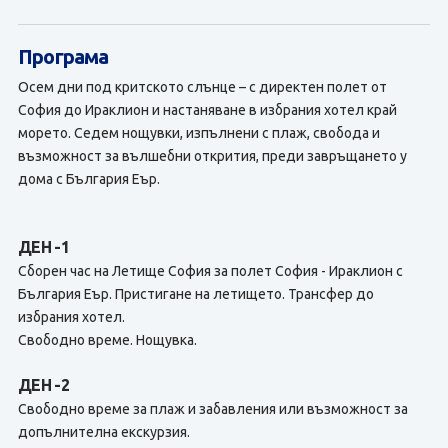
Програма
Осем дни под критското слънце – с директен полет от
София до Ираклион и настаняване в избрания хотел край
морето. Седем нощувки, изпълнени с плаж, свобода и
възможност за вълшебни открития, преди завръщането у
дома с България Еър.
ДЕН -1
Сборен час на Летище София за полет София - Ираклион с
България Еър. Пристигане на летището. Трансфер до
избрания хотел.
Свободно време. Нощувка.
ДЕН -2
Свободно време за плаж и забавления или възможност за
допълнителна екскурзия.