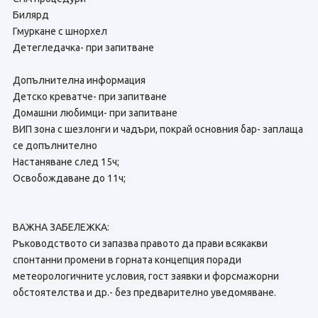
Билярд
Гмуркане с шнорхел
Детегледачка- при запитване
Допълнителна информация
Детско креватче- при запитване
Домашни любимци- при запитване
ВИП зона с шезлонги и чадъри, покрай основния бар- заплаща
се допълнително
Настаняване след 15ч;
Освобождаване до 11ч;
ВАЖНА ЗАБЕЛЕЖКА:
Ръководството си запазва правото да прави всякакви
спонтанни промени в горната концепция поради
метеорологичните условия, гост заявки и форсмажорни
обстоятелства и др.- без предварително уведомяване.