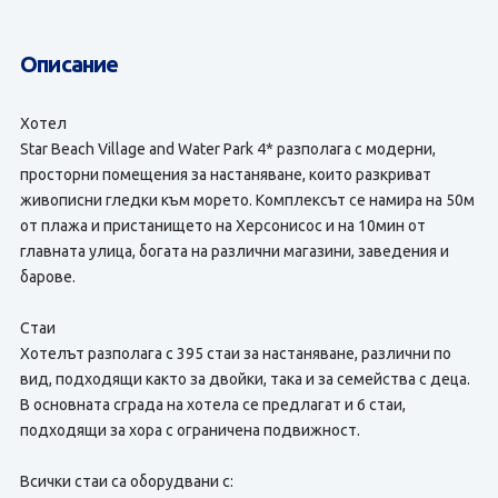
Описание
Хотел
Star Beach Village and Water Park 4* разполага с модерни,
просторни помещения за настаняване, които разкриват
живописни гледки към морето. Комплексът се намира на 50м
от плажа и пристанището на Херсонисос и на 10мин от
главната улица, богата на различни магазини, заведения и
барове.
Стаи
Хотелът разполага с 395 стаи за настаняване, различни по
вид, подходящи както за двойки, така и за семейства с деца.
В основната сграда на хотела се предлагат и 6 стаи,
подходящи за хора с ограничена подвижност.
Всички стаи са оборудвани с: